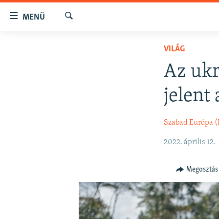
Akadálymentes
MENÜ
mód
Keresés
Ugrás
NAPIRENDEN
VILÁG
a
AKTUÁLIS
fő
Az ukr
oldalra
PODCASTOK
Ugrás
jelent 
VIDEÓK
a
tartalomjegyzékre
ELEMZŐ
Szabad Európa 
Ugrás
NER15
a
2022. április 12.
keresésre
SZABADON
TÁRSADALOM
Megosztás
DEMOKRÁCIA
A PÉNZ NYOMÁBAN