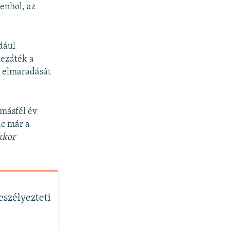
denhol, az
dául
kezdték a
ok elmaradását
másfél év
ac már a
kkor
eszélyezteti