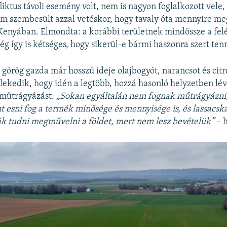
liktus távoli esemény volt, nem is nagyon foglalkozott vele
m szembesült azzal vetéskor, hogy tavaly óta mennyire m
enyában. Elmondta: a korábbi területnek mindössze a fel
ég így is kétséges, hogy sikerül-e bármi haszonra szert ten
sz görög gazda már hosszú ideje olajbogyót, narancsot és cit
lekedik, hogy idén a legtöbb, hozzá hasonló helyzetben lé
 műtrágyázást.
„Sokan egyáltalán nem fognak műtrágyázni
esni fog a termék minősége és mennyisége is, és lassacsk
k tudni megművelni a földet, mert nem lesz bevételük”
– h