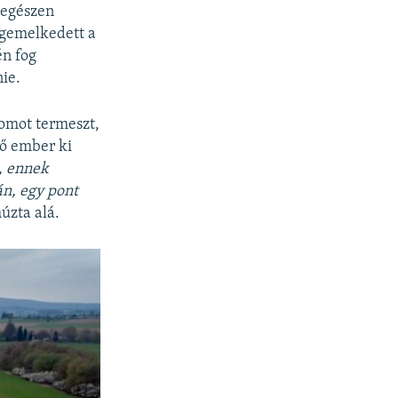
, egészen
egemelkedett a
én fog
nie.
romot termeszt,
vő ember ki
, ennek
án, egy pont
úzta alá.