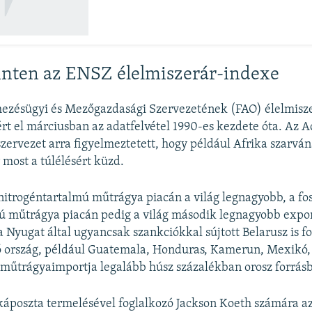
nten az ENSZ élelmiszerár-indexe
ezésügyi és Mezőgazdasági Szervezetének (FAO) élelmisz
ért el márciusban az adatfelvétel 1990-es kezdete óta. Az 
zervezet arra figyelmeztetett, hogy például Afrika szarvá
 most a túlélésért küzd.
nitrogéntartalmú műtrágya piacán a világ legnagyobb, a fos
ú műtrágya piacán pedig a világ második legnagyobb expor
a Nyugat által ugyancsak szankciókkal sújtott Belarusz is f
ő ország, például Guatemala, Honduras, Kamerun, Mexikó,
műtrágyaimportja legalább húsz százalékban orosz forrásb
káposzta termelésével foglalkozó Jackson Koeth számára az