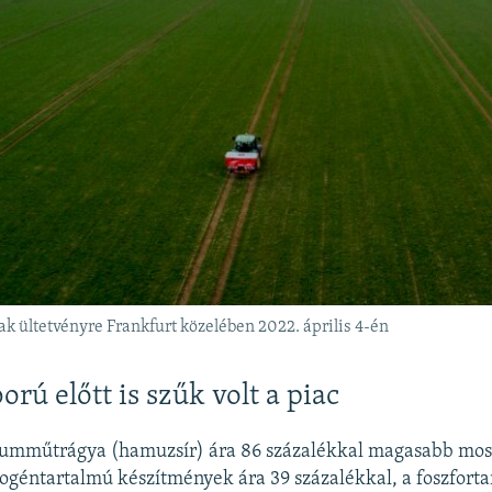
k ültetvényre Frankfurt közelében 2022. április 4-én
rú előtt is szűk volt a piac
iumműtrágya (hamuzsír) ára 86 százalékkal magasabb most
trogéntartalmú készítmények ára 39 százalékkal, a foszfort