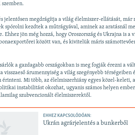
l szemben.
 jelentősen megdrágítja a világ élelmiszer-ellátását, már m
k spórolni kezdtek a műtrágyával, aminek az aratásnál me
 Ehhez jön még hozzá, hogy Oroszország és Ukrajna is a v
onaexportőrei között van, és kivitelük máris számottevőe
árlók a gazdagabb országokban is meg fogják érezni a vált
 a visszaeső árumennyiség a világ szegényebb térségeiben é
érinteni. Mi több, az élelmiszerhiány egyes közel-keleti, af
litikai instabilitást okozhat, ugyanis számos helyen ember
államilag szubvencionált élelmiszerektől.
EHHEZ KAPCSOLÓDÓAN:
Ukrán agrárjelentés a bunkerből