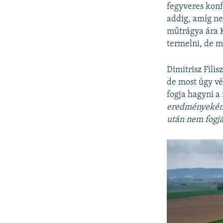
fegyveres konf
addig, amíg ne
műtrágya ára K
termelni, de m
Dimitrisz Fili
de most úgy vé
fogja hagyni a
eredményeként 
után nem fogjá