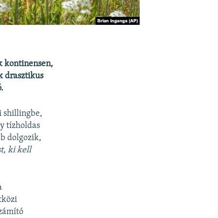
k kontinensen,
k drasztikus
.
 shillingbe,
y tízholdas
bb dolgozik,
, ki kell
a
tközi
számító