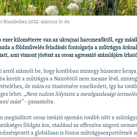
yai Kiambuban 2022. március 31-én
 ezer kilométerre van az ukrajnai harcmezőktől, egy mási
azda a földművelés feladását fontolgatja a műtrágya árána
tt, ami viszont jórészt az orosz agresszió számlájára írható
 arról számolt be, hogy korábban mintegy húszezer kenyai
rba került a műtrágya a Nairobitól nem messze lévő, minteg
 tételéhez, de mára ez ötszörösére emelkedett, így ha tová
éges lehet.
„Nem tudom folytatni a mezőgazdasági termelést
ami mást”
– panaszolta.
n megindított orosz invázió nyomán tovább nőtt a műtrágy
 szükséges földgáz ára, ráadásul az offenzíva szigorú nemze
edményezett a globálisan is fontos műtrágyaexportőrnek 