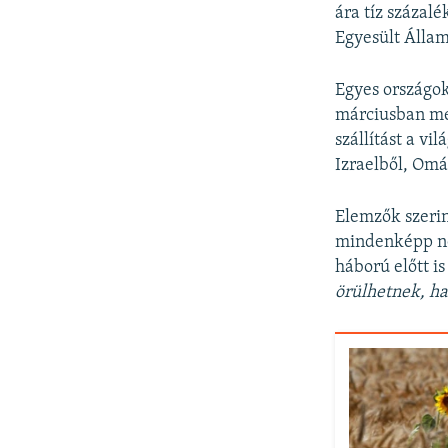
ára tíz százal
Egyesült Államo
Egyes országok
márciusban me
szállítást a vi
Izraelből, Omá
Elemzők szerin
mindenképp neh
háború előtt is
örülhetnek, h