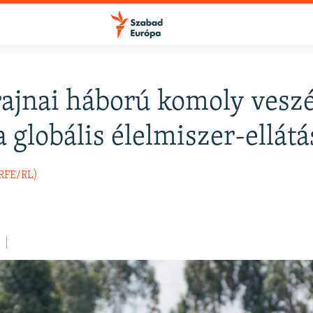
ajnai háború komoly veszé
FELIRATKOZÁS
a globális élelmiszer-ellátá
Apple Podcasts
(RFE/RL)
Spotify
Feliratkozás