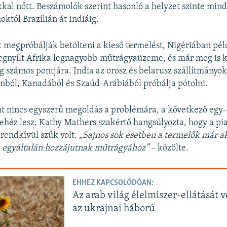
ékkal nőtt. Beszámolók szerint hasonló a helyzet szinte min
któl Brazílián át Indiáig.
 megpróbálják betölteni a kieső termelést, Nigériában pél
gnyílt Afrika legnagyobb műtrágyaüzeme, és már meg is 
lág számos pontjára. India az orosz és belarusz szállítmány
nból, Kanadából és Szaúd-Arábiából próbálja pótolni.
t nincs egyszerű megoldás a problémára, a következő egy-
éz lesz. Kathy Mathers szakértő hangsúlyozta, hogy a pi
 rendkívül szűk volt.
„Sajnos sok esetben a termelők már a
a egyáltalán hozzájutnak műtrágyához”
– közölte.
EHHEZ KAPCSOLÓDÓAN:
Az arab világ élelmiszer-ellátását v
az ukrajnai háború