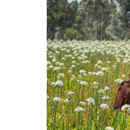
EURÓPAI UNIÓ
VILÁG
KLÍMAVÁLTOZÁS
A MÚLT TANULSÁGAI