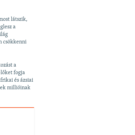
ost látszik,
glesz a
ilág
n csökkenni
ozást a
lőket fogja
rikai és ázsiai
ek millióinak