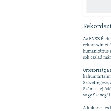
Rekordszi
Az ENSZ Élelm
rekordszintet 
humanitárius s
sok család már
Oroszország a 
káliumtartalm
Szövetségese, 
Számos fejlőd
vagy Szenegál 
A kukorica és 