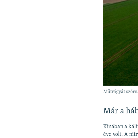
Műtrágyát szórna
Már a hábo
Kínában a kál
éve volt. A ni