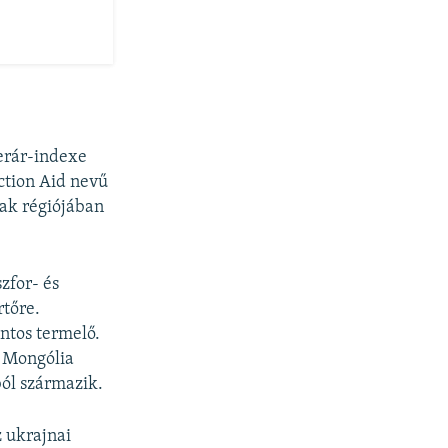
erár-indexe
Action Aid nevű
nak régiójában
zfor- és
tőre.
ontos termelő.
 Mongólia
ól származik.
 ukrajnai