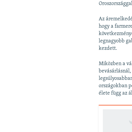
Oroszországga
Az áremelkedés
hogy a farmere
következménye.
legnagyobb gab
kezdett.
Miközben a vás
bevásárlásnál,
legsúlyosabban 
országokban po
élete függ az 