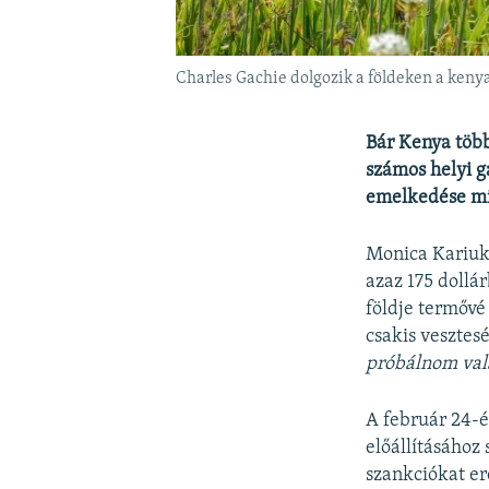
Charles Gachie dolgozik a földeken a ken
Bár Kenya több
számos helyi g
emelkedése mia
Monica Kariuki
azaz 175 dollá
földje termővé
csakis vesztes
próbálnom val
A február 24-é
előállításához
szankciókat er