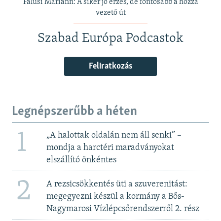
Falusi Mariann: A siker jó érzés, de fontosabb a hozzá
vezető út
Szabad Európa Podcastok
Feliratkozás
Legnépszerűbb a héten
1
„A halottak oldalán nem áll senki” –
mondja a harctéri maradványokat
elszállító önkéntes
2
A rezsicsökkentés üti a szuverenitást:
megegyezni készül a kormány a Bős-
Nagymarosi Vízlépcsőrendszerről 2. rész