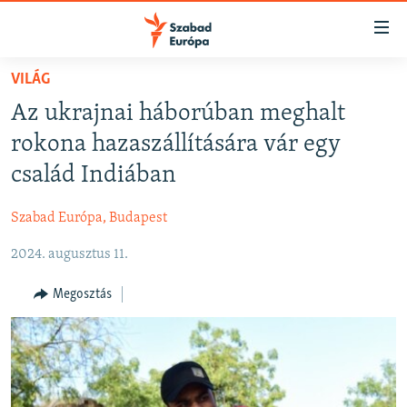
Akadálymentes
mód
Ugrás
VILÁG
a
NAPIRENDEN
Az ukrajnai háborúban meghalt
fő
AKTUÁLIS
oldalra
rokona hazaszállítására vár egy
FELIRATKOZÁS
PODCASTOK
Ugrás
család Indiában
a
VIDEÓK
tartalomjegyzékre
Szabad Európa, Budapest
Spotify
ELEMZŐ
Ugrás
a
2024. augusztus 11.
NER15
Feliratkozás
keresésre
SZABADON
Megosztás
TÁRSADALOM
DEMOKRÁCIA
A PÉNZ NYOMÁBAN