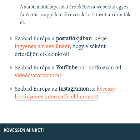
A stabil mobilkapcsolat érdekében a weboldal egyes
funkciói az applikációban csak korlátozottan érhetők
el.
Szabad Európa a
postafiókjában
: kérje
ingyenes hírlevelünket
, hogy elsőként
értesüljön cikkeinkről!
Szabad Európa a
YouTube
-on: iratkozzon fel
videócsatornánkra
!
Szabad Európa az
Instagramon
is:
kövesse
látványos és informatív oldalunkat
! ​
KÖVESSEN MINKET!