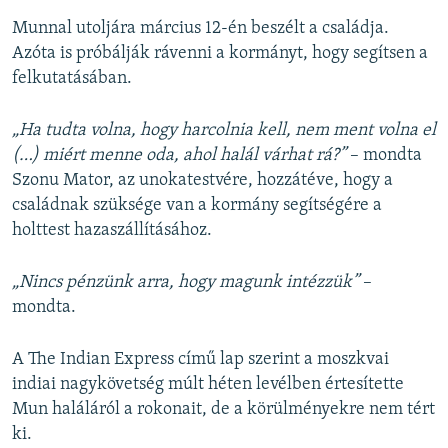
Munnal utoljára március 12-én beszélt a családja.
Azóta is próbálják rávenni a kormányt, hogy segítsen a
felkutatásában.
„Ha tudta volna, hogy harcolnia kell, nem ment volna el
(…) miért menne oda, ahol halál várhat rá?”
– mondta
Szonu Mator, az unokatestvére, hozzátéve, hogy a
családnak szüksége van a kormány segítségére a
holttest hazaszállításához.
„Nincs pénzünk arra, hogy magunk intézzük”
–
mondta.
A The Indian Express című lap szerint a moszkvai
indiai nagykövetség múlt héten levélben értesítette
Mun haláláról a rokonait, de a körülményekre nem tért
ki.