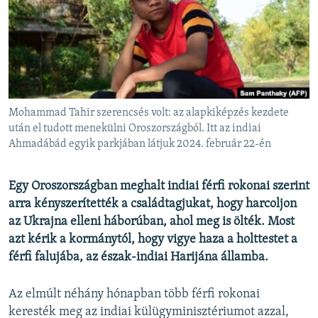
EURÓPAI UNIÓ
VILÁG
KLÍMAVÁLTOZÁS
A MÚLT TANULSÁGAI
Mohammad Tahir szerencsés volt: az alapkiképzés kezdete
KÖVESSEN MINKET!
után el tudott menekülni Oroszországból. Itt az indiai
Ahmadábád egyik parkjában látjuk 2024. február 22-én
Egy Oroszországban meghalt indiai férfi rokonai szerint
Valamennyi RFE/RL weboldal
arra kényszerítették a családtagjukat, hogy harcoljon
az Ukrajna elleni háborúban, ahol meg is ölték. Most
azt kérik a kormánytól, hogy vigye haza a holttestet a
férfi falujába, az észak-indiai Harijána államba.
Az elmúlt néhány hónapban több férfi rokonai
keresték meg az indiai külügyminisztériumot azzal,