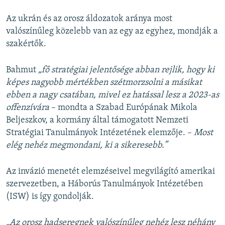
Az ukrán és az orosz áldozatok aránya most
valószínűleg közelebb van az egy az egyhez, mondják a
szakértők.
Bahmut
„fő stratégiai jelentősége abban rejlik, hogy ki
képes nagyobb mértékben szétmorzsolni a másikat
ebben a nagy csatában, mivel ez hatással lesz a 2023-as
offenzívára
– mondta a Szabad Európának Mikola
Beljeszkov, a kormány által támogatott Nemzeti
Stratégiai Tanulmányok Intézetének elemzője. –
Most
elég nehéz megmondani, ki a sikeresebb.”
Az invázió menetét elemzéseivel megvilágító amerikai
szervezetben, a Háborús Tanulmányok Intézetében
(ISW) is így gondolják.
„Az orosz hadseregnek valószínűleg nehéz lesz néhány