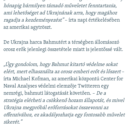
hónapig bármilyen támadó műveletet fenntartania,
ami lehetőséget ad Ukrajnának arra, hogy magához
ragadja a kezdeményezést”
– írta napi értékelésében
az amerikai agytröszt.
De Ukrajna harca Bahmutért a térségben állomásozó
orosz erők jelenlegi összetétele miatt is jelentőssé vált.
„Úgy gondolom, hogy Bahmut kitartó védelme sokat
elért, mert elhasználta az orosz emberi erőt és lőszert
–
írta Michael Kofman, az amerikai központú Center for
Naval Analyses védelmi elemzője Twitteren egy
nemrégi, bahmuti látogatását követően. –
De a
stratégia elérheti a csökkenő hozam állapotát, és mivel
Ukrajna megpróbál erőforrásokat összevonni az
offenzívához, ez akadályozhatja egy fontosabb művelet
sikerét.”