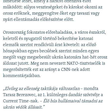
ismétlése lehet, amely a harkivi offenzíva előtt
működött: súlyos veszteségeket és károkat okozni az
orosz erőknek, meggyengítve őket egy tavaszi vagy
nyári ellentámadás előkészítése előtt.
Oroszország fokozatos előrehaladása, a város északról,
keletről és nyugatról történő bekerítése katonai
elemzők szerint rendkívüli árat követelt: az előző
hónapokban egyes becslések szerint minden egyes
megölt vagy megsebesült ukrán katonára hat-hét orosz
áldozat jutott. Meg nem nevezett NATO-tisztviselők is
megerősítették ezt az arányt a CNN-nek adott
kommentárjaikban.
„Elvileg az ellenség taktikája változatlan
– mondta
Tarasz Berezovec, az 1. különleges dandár szóvivője a
Current Time-nak. –
Élő hús hullámaival támadni az
ukrán védők állásait.”