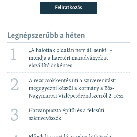
Feliratkozás
Legnépszerűbb a héten
1
„A halottak oldalán nem áll senki” –
mondja a harctéri maradványokat
elszállító önkéntes
2
A rezsicsökkentés üti a szuverenitást:
megegyezni készül a kormány a Bős-
Nagymarosi Vízlépcsőrendszerről 2. rész
3
Hatvanpuszta építői és a felcsúti
számvevőszék