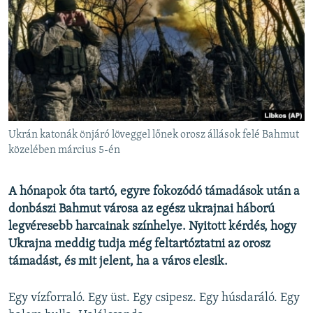
EURÓPAI UNIÓ
VILÁG
KLÍMAVÁLTOZÁS
A MÚLT TANULSÁGAI
KÖVESSEN MINKET!
Ukrán katonák önjáró löveggel lőnek orosz állások felé Bahmut
közelében március 5-én
Valamennyi RFE/RL weboldal
A hónapok óta tartó, egyre fokozódó támadások után a
donbászi Bahmut városa az egész ukrajnai háború
legvéresebb harcainak színhelye. Nyitott kérdés, hogy
Ukrajna meddig tudja még feltartóztatni az orosz
támadást, és mit jelent, ha a város elesik.
Egy vízforraló. Egy üst. Egy csipesz. Egy húsdaráló. Egy