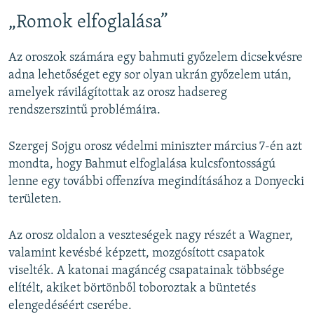
„Romok elfoglalása”
Az oroszok számára egy bahmuti győzelem dicsekvésre
adna lehetőséget egy sor olyan ukrán győzelem után,
amelyek rávilágítottak az orosz hadsereg
rendszerszintű problémáira.
Szergej Sojgu orosz védelmi miniszter március 7-én azt
mondta, hogy Bahmut elfoglalása kulcsfontosságú
lenne egy további offenzíva megindításához a Donyecki
területen.
Az orosz oldalon a veszteségek nagy részét a Wagner,
valamint kevésbé képzett, mozgósított csapatok
viselték. A katonai magáncég csapatainak többsége
elítélt, akiket börtönből toboroztak a büntetés
elengedéséért cserébe.