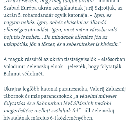
„Az az érzésem, hogy meg tudjuk tartani
– mondta a
Szabad Európa ukrán szolgálatának Jurij Szjrotjuk, az
ukrán 5. rohamdandár egyik katonája. –
Igen, ez
nagyon nehéz. Igen, nehéz elviselni az állandó
ellenséges támadást. Igen, most már a városba való
bejutás is nehéz… De mindezek ellenére jön az
utánpótlás, jön a lőszer, és a sebesülteket is kiviszik.”
A maguk részéről az ukrán tisztségviselők – elsősorban
Volodimir Zelenszkij elnök – jelezték, hogy folytatják
Bahmut védelmét.
Ukrajna legfőbb katonai parancsnoka, Valerij Zaluzsnij
tábornok és más parancsnokok
„a védelmi művelet
folytatása és a Bahmutban lévő állásaink további
megerősítése mellett szólaltak fel”
– áll Zelenszkij
hivatalának március 6-i közleményében.