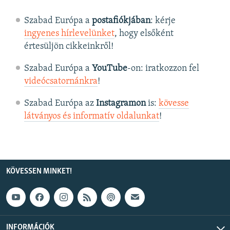
Szabad Európa a
postafiókjában
: kérje
ingyenes hírlevelünket
, hogy elsőként
értesüljön cikkeinkről!
Szabad Európa a
YouTube
-on: iratkozzon fel
videócsatornánkra
!
Szabad Európa az
Instagramon
is:
kövesse
látványos és informatív oldalunkat
! ​
KÖVESSEN MINKET!
INFORMÁCIÓK