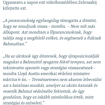
Ugyanezen a napon esti videóbeszédében Zelenszkij
kifejtette ezt.
„A parancsnokság egyhangúlag támogatta a döntést,
hogy ne vonuljunk vissza
– mondta. –
Nem volt más
álláspont. Azt mondtam a főparancsnoknak, hogy
találja meg a megfelelő erőket, és segítsenek a fiúknak
Bahmutban.”
„Ha az ukránok úgy döntenek, hogy újrapozicionálják
magukat a Bahmuttól nyugatra fekvő terepen, azt nem
tekinteném operatív vagy stratégiai visszaesésnek
–
mondta Lloyd Austin amerikai védelmi miniszter
március 6-án. –
Természetesen nem akarom lebecsülni
azt a hatalmas munkát, amelyet az ukrán katonák és
vezetők Bahmut védelmébe fektettek, de úgy
gondolom, hogy ez inkább szimbolikus érték, mint
stratégiai és műveleti.”