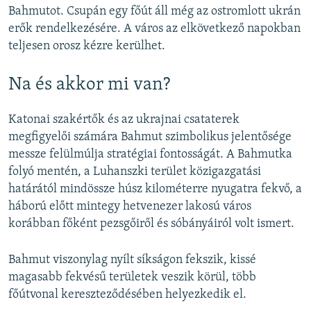
Bahmutot. Csupán egy főút áll még az ostromlott ukrán
erők rendelkezésére. A város az elkövetkező napokban
teljesen orosz kézre kerülhet.
Na és akkor mi van?
Katonai szakértők és az ukrajnai csataterek
megfigyelői számára Bahmut szimbolikus jelentősége
messze felülmúlja stratégiai fontosságát. A Bahmutka
folyó mentén, a Luhanszki terület közigazgatási
határától mindössze húsz kilométerre nyugatra fekvő, a
háború előtt mintegy hetvenezer lakosú város
korábban főként pezsgőiről és sóbányáiról volt ismert.
Bahmut viszonylag nyílt síkságon fekszik, kissé
magasabb fekvésű területek veszik körül, több
főútvonal kereszteződésében helyezkedik el.