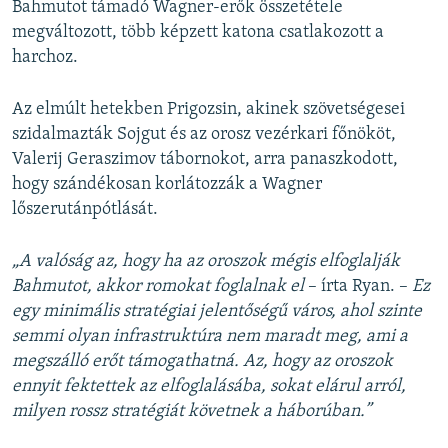
Bahmutot támadó Wagner-erők összetétele
megváltozott, több képzett katona csatlakozott a
harchoz.
Az elmúlt hetekben Prigozsin, akinek szövetségesei
szidalmazták Sojgut és az orosz vezérkari főnököt,
Valerij Geraszimov tábornokot, arra panaszkodott,
hogy szándékosan korlátozzák a Wagner
lőszerutánpótlását.
„A valóság az, hogy ha az oroszok mégis elfoglalják
Bahmutot, akkor romokat foglalnak el
– írta Ryan. –
Ez
egy minimális stratégiai jelentőségű város, ahol szinte
semmi olyan infrastruktúra nem maradt meg, ami a
megszálló erőt támogathatná. Az, hogy az oroszok
ennyit fektettek az elfoglalásába, sokat elárul arról,
milyen rossz stratégiát követnek a háborúban.”