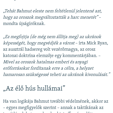
„Tehát Bahmut eleste nem feltétlenül jelentené azt,
hogy az oroszok megváltoztatták a harc menetét”
–
mondta újságíróknak.
„Ez megfojtja (de még nem állítja meg) az ukránok
képességét, hogy megvédjék a várost
– írta Mick Ryan,
az ausztrál hadsereg volt vezérőrnagya, az orosz
katonai doktrína elemzője egy kommentárjában. –
Mivel az oroszok hatalmas emberi és anyagi
erőforrásokat fordítanak erre a célra, a helyzet
hamarosan szükségessé teheti az ukránok kivonulását.”
„Az élő hús hullámai”
Ha van logikája Bahmut további védelmének, akkor az
– egyes megfigyelők szerint – annak a taktikának az