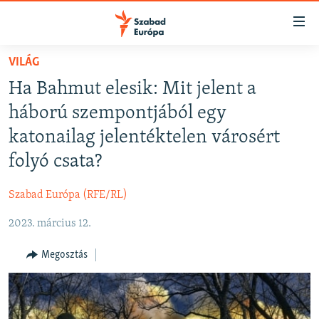
Akadálymentes
mód
Ugrás
VILÁG
a
NAPIRENDEN
Ha Bahmut elesik: Mit jelent a
fő
AKTUÁLIS
oldalra
háború szempontjából egy
FELIRATKOZÁS
PODCASTOK
Ugrás
katonailag jelentéktelen városért
a
VIDEÓK
folyó csata?
tartalomjegyzékre
Spotify
ELEMZŐ
Ugrás
Szabad Európa (RFE/RL)
a
NER15
Feliratkozás
keresésre
2023. március 12.
SZABADON
TÁRSADALOM
Megosztás
DEMOKRÁCIA
A PÉNZ NYOMÁBAN