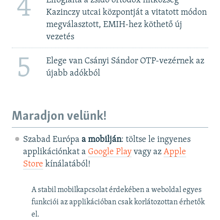
4
Elfoglalta a zsidó ortodox hitközség
Kazinczy utcai központját a vitatott módon
megválasztott, EMIH-hez köthető új
vezetés
5
Elege van Csányi Sándor OTP-vezérnek az
újabb adókból
Maradjon velünk!
Szabad Európa
a mobilján
: töltse le ingyenes
applikációnkat a
Google Play
vagy az
Apple
Store
kínálatából!
A stabil mobilkapcsolat érdekében a weboldal egyes
funkciói az applikációban csak korlátozottan érhetők
el.