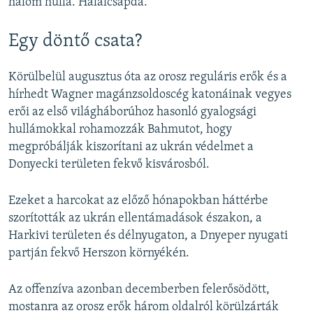
halom hulla. Halálcsapda.
Egy döntő csata?
Körülbelül augusztus óta az orosz reguláris erők és a
hírhedt Wagner magánzsoldoscég katonáinak vegyes
erői az első világháborúhoz hasonló gyalogsági
hullámokkal rohamozzák Bahmutot, hogy
megpróbálják kiszorítani az ukrán védelmet a
Donyecki területen fekvő kisvárosból.
Ezeket a harcokat az előző hónapokban háttérbe
szorították az ukrán ellentámadások északon, a
Harkivi területen és délnyugaton, a Dnyeper nyugati
partján fekvő Herszon környékén.
Az offenzíva azonban decemberben felerősödött,
mostanra az orosz erők három oldalról körülzárták