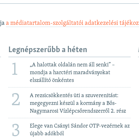
lja
a médiatartalom-szolgáltatói adatkezelési tájéko
Legnépszerűbb a héten
1
„A halottak oldalán nem áll senki” –
mondja a harctéri maradványokat
elszállító önkéntes
2
A rezsicsökkentés üti a szuverenitást:
megegyezni készül a kormány a Bős-
Nagymarosi Vízlépcsőrendszerről 2. rész
3
Elege van Csányi Sándor OTP-vezérnek az
újabb adókból