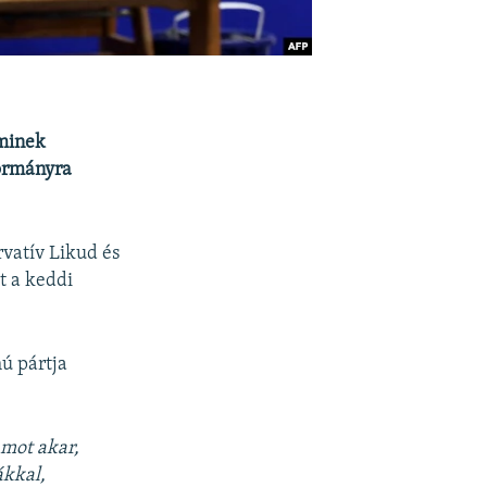
aminek
kormányra
vatív Likud és
t a keddi
ú pártja
amot akar,
ákkal,