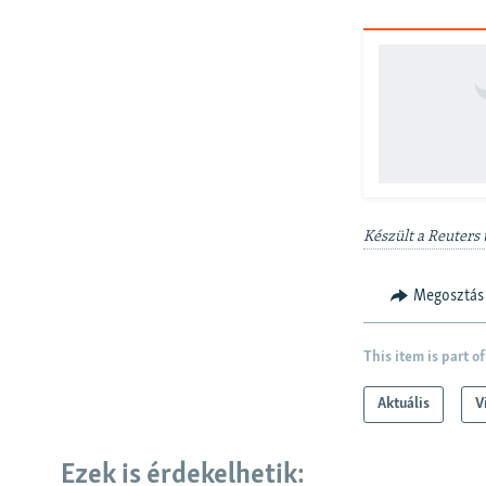
Készült a Reuters 
Megosztás
This item is part of
Aktuális
V
Ezek is érdekelhetik: