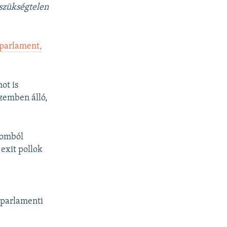
 szükségtelen
i parlament,
ot is
szemben álló,
lomból
exit pollok
i
 parlamenti