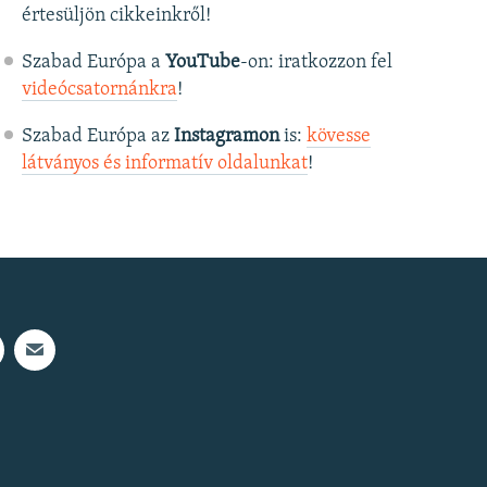
értesüljön cikkeinkről!
Szabad Európa a
YouTube
-on: iratkozzon fel
videócsatornánkra
!
Szabad Európa az
Instagramon
is:
kövesse
látványos és informatív oldalunkat
! ​