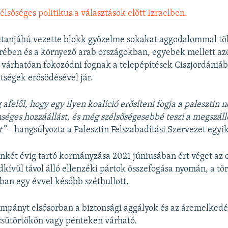
zélsőséges politikus a választások előtt Izraelben.
tanjáhú vezette blokk győzelme sokakat aggodalommal tölt
rében és a környező arab országokban, egyebek mellett az
várhatóan fokozódni fognak a telepépítések Ciszjordániá
ltségek erősödésével jár.
felől, hogy egy ilyen koalíció erősíteni fogja a palesztin 
séges hozzáállást, és még szélsőségesebbé teszi a megszáll
t”
– hangsúlyozta a Palesztin Felszabadítási Szervezet egyik
nkét évig tartó kormányzása 2021 júniusában ért véget az
kívül távol álló ellenzéki pártok összefogása nyomán, a tö
ban egy évvel később széthullott.
ampányt elsősorban a biztonsági aggályok és az áremelkedé
sütörtökön vagy pénteken várható.