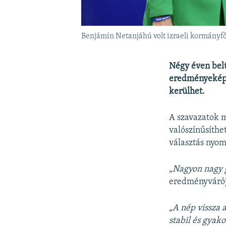
Benjámín Netanjáhú volt izraeli kormányfő
Négy éven belü
eredményeképp
kerülhet.
A szavazatok m
valószínűsíthe
választás nyo
„Nagyon nagy 
eredményváró
„A nép vissza 
stabil és gyak