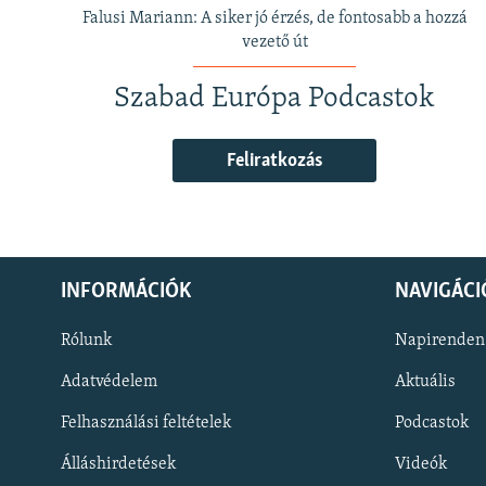
Falusi Mariann: A siker jó érzés, de fontosabb a hozzá
vezető út
Szabad Európa Podcastok
Feliratkozás
INFORMÁCIÓK
NAVIGÁCI
Rólunk
Napirenden
Adatvédelem
Aktuális
Felhasználási feltételek
Podcastok
Álláshirdetések
Videók
KÖVESSEN MINKET!