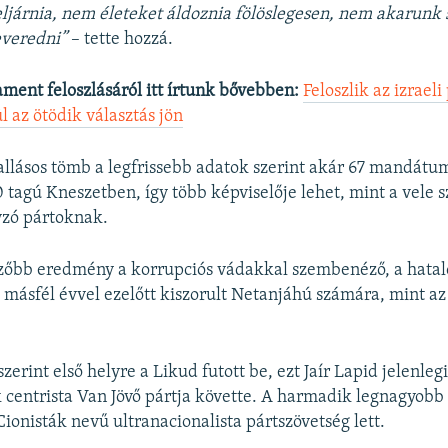
 eljárnia, nem életeket áldoznia fölöslegesen, nem akarunk
veredni”
– tette hozzá.
ament feloszlásáról itt írtunk bővebben:
Feloszlik az izrael
l az ötödik választás jön
allásos tömb a legfrissebb adatok szerint akár 67 mandátum
0 tagú Kneszetben, így több képviselője lehet, mint a vele 
zó pártoknak.
ezőbb eredmény a korrupciós vádakkal szembenéző, a hata
másfél évvel ezelőtt kiszorult Netanjáhú számára, mint az 
zerint első helyre a Likud futott be, ezt Jaír Lapid jelenleg
 centrista Van Jövő pártja követte. A harmadik legnagyobb
Cionisták nevű ultranacionalista pártszövetség lett.