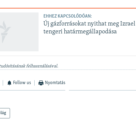
EHHEZ KAPCSOLÓDÓAN:
Új gázforrásokat nyithat meg Izrae
tengeri határmegállapodása
tudósításának felhasználásával.
Follow us
Nyomtatás
ilág