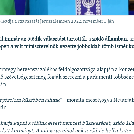
 leadja a szavazatát Jeruzsálemben 2022. november 1-jén
l immár az ötödik választást tartották a zsidó államban, 
en a volt miniszterelnök vezette jobboldali tömb ismét 
integy hetvenszázalékos feldolgozottsága alapján a konzer
tő szövetségesei meg fogják szerezni a parlamenti többsége
mán.
győzelem küszöbén állunk”
– mondta mosolyogva Netanjáh
ján.
akarja kapni a tőlünk elvett nemzeti büszkeséget, zsidó áll
orlott kormányt. A miniszterelnöknek törődnie kell a katon