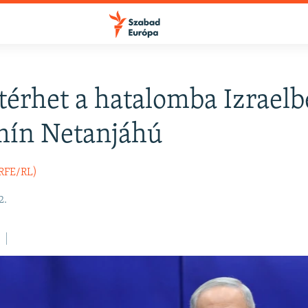
térhet a hatalomba Izrael
FELIRATKOZÁS
mín Netanjáhú
Apple Podcasts
(RFE/RL)
2.
Spotify
Feliratkozás