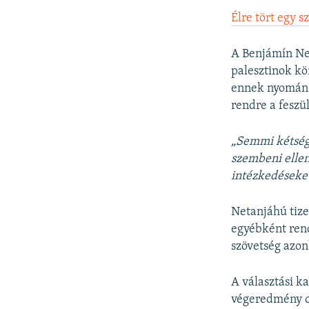
Élre tört egy s
A Benjámín Ne
palesztinok kö
ennek nyomán 
rendre a feszü
„Semmi kétség a
szembeni ellen
intézkedéseke
Netanjáhú tize
egyébként rend
szövetség azon
A választási k
végeredmény c