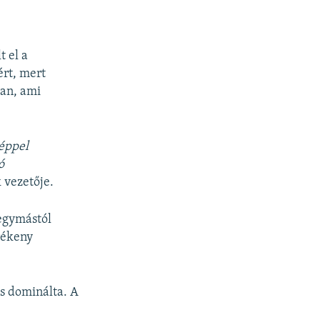
 el a
ért, mert
ban, ami
néppel
ó
 vezetője.
 egymástól
rékeny
s dominálta. A