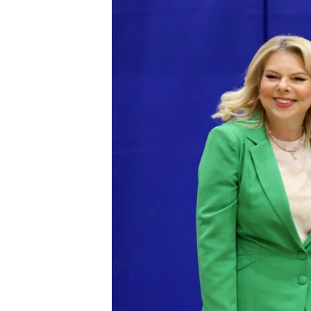
EURÓPAI UNIÓ
VILÁG
KLÍMAVÁLTOZÁS
A MÚLT TANULSÁGAI