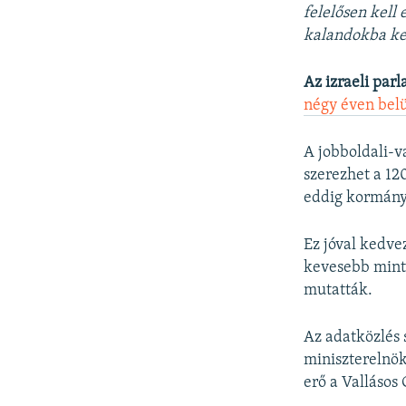
felelősen kell
kalandokba ke
Az izraeli parl
négy éven belü
A jobboldali-v
szerezhet a 12
eddig kormány
Ez jóval kedv
kevesebb mint 
mutatták.
Az adatközlés s
miniszterelnök
erő a Vallásos 