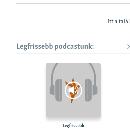
Itt a talá
Legfrissebb podcastunk:
Legfrissebb