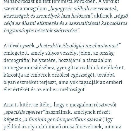
felháborodást keltett feminista körökben. A verdikt
szerint a mozgalom
„bejegyzés nélküli szervezetek,
közösségek és személyek laza hálózata”,
akiknek
„végső
célja az állami elismerés és a szexualitással kapcsolatos
hagyományos nézetek szétverése”.
A törvényszék
„destruktív ideológiai mechanizmust”
emlegetett, amely súlyos veszélyt jelent az ország
demográfiai helyzetére, hozzájárul a társadalom
önmegsemmisítéséhez, gyengíti a családi kötelékeket,
károsítja az emberek erkölcsi egészségét, továbbá
olyan eszméket terjeszt, amelyek tagadják az emberi
élet értékét és az emberi méltóságot.
Arra is kitért az ítélet, hogy e mozgalom résztvevői
„speciális nyelvet”
használnak, amelynek részét
képezik
„a feminin genderspecifikus szavak”,
így
például az olyan hímnevű orosz főneveknek, mint az