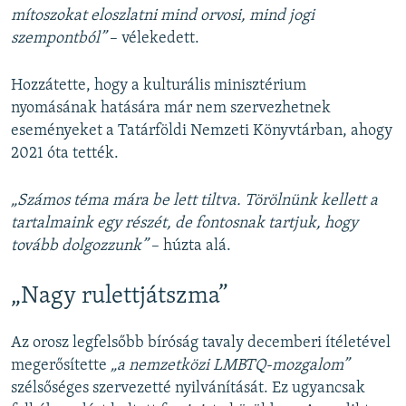
mítoszokat eloszlatni mind orvosi, mind jogi
szempontból”
– vélekedett.
Hozzátette, hogy a kulturális minisztérium
nyomásának hatására már nem szervezhetnek
eseményeket a Tatárföldi Nemzeti Könyvtárban, ahogy
2021 óta tették.
„Számos téma mára be lett tiltva. Törölnünk kellett a
tartalmaink egy részét, de fontosnak tartjuk, hogy
tovább dolgozzunk”
– húzta alá.
„Nagy rulettjátszma”
Az orosz legfelsőbb bíróság tavaly decemberi ítéletével
megerősítette
„a nemzetközi LMBTQ-mozgalom”
szélsőséges szervezetté nyilvánítását. Ez ugyancsak