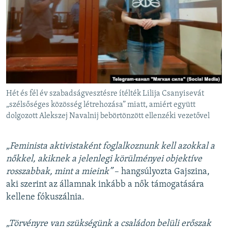
Hét és fél év szabadságvesztésre ítélték Lilija Csanyisevát
„szélsőséges közösség létrehozása” miatt, amiért együtt
dolgozott Alekszej Navalnij bebörtönzött ellenzéki vezetővel
„Feminista aktivistaként foglalkoznunk kell azokkal a
nőkkel, akiknek a jelenlegi körülményei objektíve
rosszabbak, mint a mieink”
– hangsúlyozta Gajszina,
aki szerint az államnak inkább a nők támogatására
kellene fókuszálnia.
„Törvényre van szükségünk a családon belüli erőszak