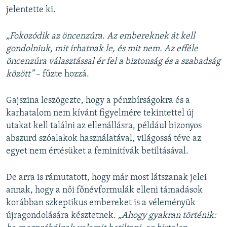
jelentette ki.
„Fokozódik az öncenzúra. Az embereknek át kell
gondolniuk, mit írhatnak le, és mit nem. Az efféle
öncenzúra választással ér fel a biztonság és a szabadság
között”
– fűzte hozzá.
Gajszina leszögezte, hogy a pénzbírságokra és a
karhatalom nem kívánt figyelmére tekintettel új
utakat kell találni az ellenállásra, például bizonyos
abszurd szóalakok használatával, világossá téve az
egyet nem értésüket a feminitívák betiltásával.
De arra is rámutatott, hogy már most látszanak jelei
annak, hogy a női főnévformulák elleni támadások
korábban szkeptikus embereket is a véleményük
újragondolására késztetnek.
„Ahogy gyakran történik: