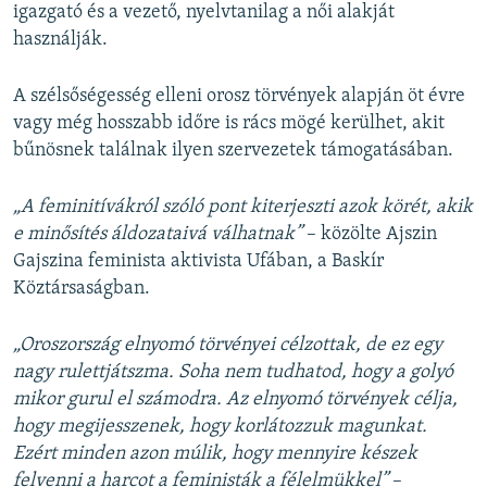
igazgató és a vezető, nyelvtanilag a női alakját
használják.
A szélsőségesség elleni orosz törvények alapján öt évre
vagy még hosszabb időre is rács mögé kerülhet, akit
bűnösnek találnak ilyen szervezetek támogatásában.
„A feminitívákról szóló pont kiterjeszti azok körét, akik
e minősítés áldozataivá válhatnak”
– közölte Ajszin
Gajszina feminista aktivista Ufában, a Baskír
Köztársaságban.
„Oroszország elnyomó törvényei célzottak, de ez egy
nagy rulettjátszma. Soha nem tudhatod, hogy a golyó
mikor gurul el számodra. Az elnyomó törvények célja,
hogy megijesszenek, hogy korlátozzuk magunkat.
Ezért minden azon múlik, hogy mennyire készek
felvenni a harcot a feministák a félelmükkel”
–