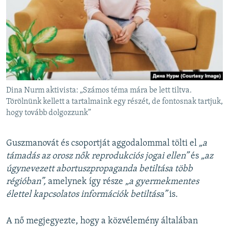
Dina Nurm aktivista: „Számos téma mára be lett tiltva.
Törölnünk kellett a tartalmaink egy részét, de fontosnak tartjuk,
hogy tovább dolgozzunk”
Guszmanovát és csoportját aggodalommal tölti el
„a
támadás az orosz nők reprodukciós jogai ellen”
és
„az
úgynevezett abortuszpropaganda betiltása több
régióban”,
amelynek így része
„a gyermekmentes
élettel kapcsolatos információk betiltása”
is
.
A nő megjegyezte, hogy a közvélemény általában