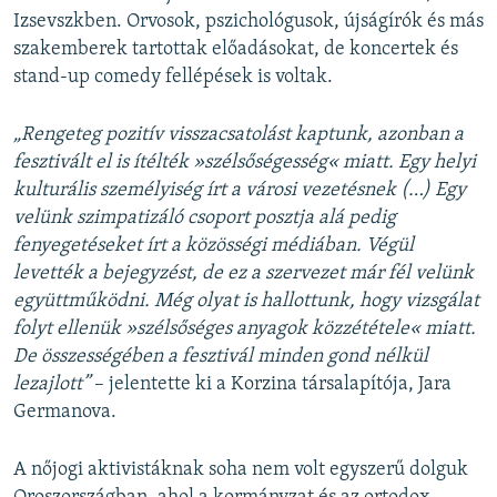
Izsevszkben. Orvosok, pszichológusok, újságírók és más
szakemberek tartottak előadásokat, de koncertek és
stand-up comedy fellépések is voltak.
„Rengeteg pozitív visszacsatolást kaptunk, azonban a
fesztivált el is ítélték »szélsőségesség« miatt. Egy helyi
kulturális személyiség írt a városi vezetésnek (…) Egy
velünk szimpatizáló csoport posztja alá pedig
fenyegetéseket írt a közösségi médiában. Végül
levették a bejegyzést, de ez a szervezet már fél velünk
együttműködni. Még olyat is hallottunk, hogy vizsgálat
folyt ellenük »szélsőséges anyagok közzététele« miatt.
De összességében a fesztivál minden gond nélkül
lezajlott”
– jelentette ki a Korzina társalapítója, Jara
Germanova.
A nőjogi aktivistáknak soha nem volt egyszerű dolguk