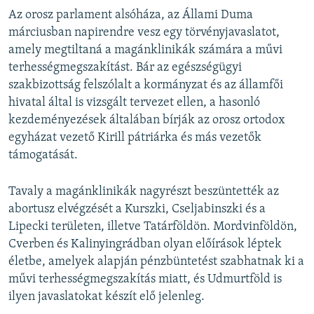
Az orosz parlament alsóháza, az Állami Duma
márciusban napirendre vesz egy törvényjavaslatot,
amely megtiltaná a magánklinikák számára a művi
terhességmegszakítást. Bár az egészségügyi
szakbizottság felszólalt a kormányzat és az államfői
hivatal által is vizsgált tervezet ellen, a hasonló
kezdeményezések általában bírják az orosz ortodox
egyházat vezető Kirill pátriárka és más vezetők
támogatását.
Tavaly a magánklinikák nagyrészt beszüntették az
abortusz elvégzését a Kurszki, Cseljabinszki és a
Lipecki területen, illetve Tatárföldön. Mordvinföldön,
Cverben és Kalinyingrádban olyan előírások léptek
életbe, amelyek alapján pénzbüntetést szabhatnak ki a
művi terhességmegszakítás miatt, és Udmurtföld is
ilyen javaslatokat készít elő jelenleg.