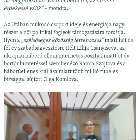
ha megpróbálnak valamit betiltani, az hirtelen
érdekessé válik”
– mondta.
Az Ufában működő csoport ideje és energiája nagy
részét a női politikai foglyok támogatására fordítja.
Ilyen a
„szélsőséges közösség létrehozása”
miatt hét és
fél év szabadságvesztésre ítélt Lilija Csanyiseva, az
ukrajnai háború elleni internetes posztjai miatt öt év
börtönbüntetéssel szembenéző Ramia Szajtova és a
háborúellenes kiállása miatt több millió rubeles
bírsággal sújtott Olga Komleva.