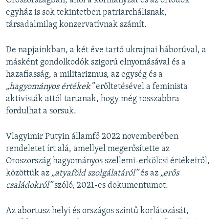
Oroszországban, ahol a kormányzat és az ortodox
egyház is sok tekintetben patriarchálisnak,
társadalmilag konzervatívnak számít.
De napjainkban, a két éve tartó ukrajnai háborúval, a
másként gondolkodók szigorú elnyomásával és a
hazafiasság, a militarizmus, az egység és a
„hagyományos értékek”
erőltetésével a feminista
aktivisták attól tartanak, hogy még rosszabbra
fordulhat a sorsuk.
Vlagyimir Putyin államfő 2022 novemberében
rendeletet írt alá, amellyel megerősítette az
Oroszország hagyományos szellemi-erkölcsi értékeiről,
közöttük az
„atyaföld szolgálatáról”
és az
„erős
családokról”
szóló, 2021-es dokumentumot.
Az abortusz helyi és országos szintű korlátozását,