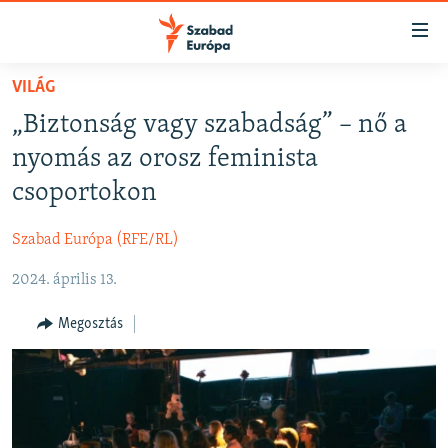
Akadálymentes
mód
Ugrás
VILÁG
a
NAPIRENDEN
„Biztonság vagy szabadság” – nő a
fő
AKTUÁLIS
oldalra
nyomás az orosz feminista
FELIRATKOZÁS
PODCASTOK
Ugrás
csoportokon
a
VIDEÓK
tartalomjegyzékre
Szabad Európa (RFE/RL)
Spotify
ELEMZŐ
Ugrás
a
2024. április 13.
NER15
Feliratkozás
keresésre
SZABADON
Megosztás
TÁRSADALOM
DEMOKRÁCIA
A PÉNZ NYOMÁBAN