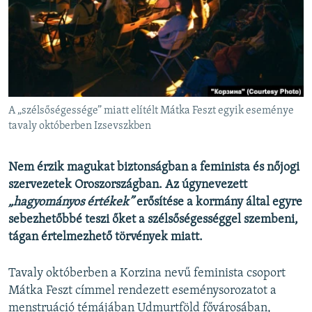
EURÓPAI UNIÓ
VILÁG
KLÍMAVÁLTOZÁS
A MÚLT TANULSÁGAI
A „szélsőségessége” miatt elítélt Mátka Feszt egyik eseménye
KÖVESSEN MINKET!
tavaly októberben Izsevszkben
Nem érzik magukat biztonságban a feminista és nőjogi
szervezetek Oroszországban. Az úgynevezett
Valamennyi RFE/RL weboldal
„hagyományos értékek”
erősítése a kormány által egyre
sebezhetőbbé teszi őket a szélsőségességgel szembeni,
tágan értelmezhető törvények miatt.
Tavaly októberben a Korzina nevű feminista csoport
Mátka Feszt címmel rendezett eseménysorozatot a
menstruáció témájában Udmurtföld fővárosában,