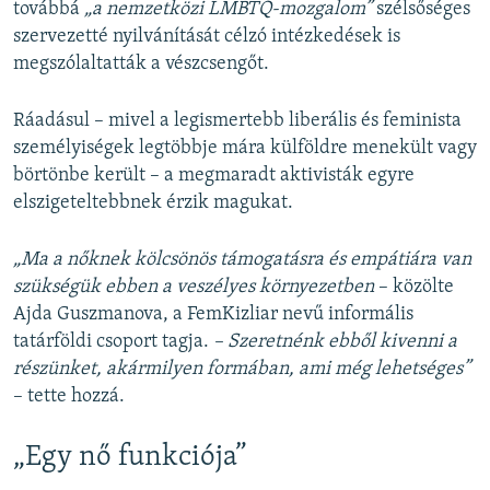
továbbá
„a nemzetközi LMBTQ-mozgalom”
szélsőséges
szervezetté nyilvánítását célzó intézkedések is
megszólaltatták a vészcsengőt.
Ráadásul – mivel a legismertebb liberális és feminista
személyiségek legtöbbje mára külföldre menekült vagy
börtönbe került – a megmaradt aktivisták egyre
elszigeteltebbnek érzik magukat.
„Ma a nőknek kölcsönös támogatásra és empátiára van
szükségük ebben a veszélyes környezetben
– közölte
Ajda Guszmanova, a FemKizliar nevű informális
tatárföldi csoport tagja.
– Szeretnénk ebből kivenni a
részünket, akármilyen formában, ami még lehetséges”
– tette hozzá.
„Egy nő funkciója”