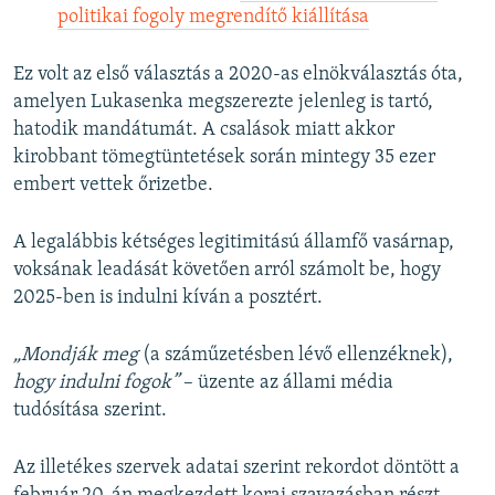
politikai fogoly megrendítő kiállítása
Ez volt az első választás a 2020-as elnökválasztás óta,
amelyen Lukasenka megszerezte jelenleg is tartó,
hatodik mandátumát. A csalások miatt akkor
kirobbant tömegtüntetések során mintegy 35 ezer
embert vettek őrizetbe.
A legalábbis kétséges legitimitású államfő vasárnap,
voksának leadását követően arról számolt be, hogy
2025-ben is indulni kíván a posztért.
„Mondják meg
(a száműzetésben lévő ellenzéknek),
hogy indulni fogok”
– üzente az állami média
tudósítása szerint.
Az illetékes szervek adatai szerint rekordot döntött a