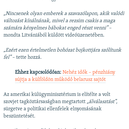
„Nincsenek olyan emberek a szavazólapon, akik valódi
változást kínálnának, mivel a rezsim csakis a maga
számára kényelmes bábokat enged részt venni”
–
mondta Litvániából küldött videóüzenetében.
„Ezért ezen értelmetlen bohózat bojkottjára szólítunk
fel”
– tette hozzá.
Ehhez kapcsolódóan:
Nehéz idők – pénzhiány
sújtja a külföldön működő belarusz sajtót
Az amerikai külügyminisztérium is elítélte a volt
szovjet tagköztársaságban megtartott
„álválasztást”,
sürgetve a politikai ellenfelek elnyomásának
beszüntetését.