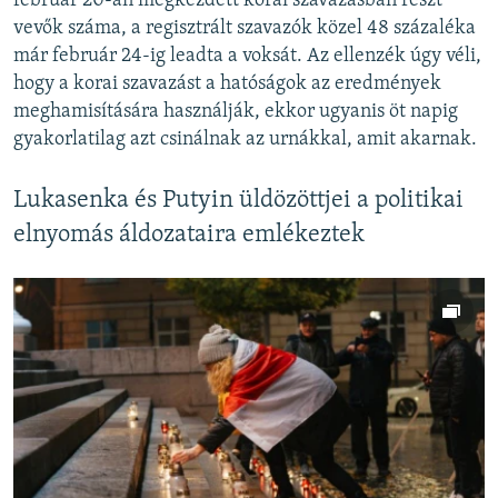
február 20-án megkezdett korai szavazásban részt
vevők száma, a regisztrált szavazók közel 48 százaléka
már február 24-ig leadta a voksát. Az ellenzék úgy véli,
hogy a korai szavazást a hatóságok az eredmények
meghamisítására használják, ekkor ugyanis öt napig
gyakorlatilag azt csinálnak az urnákkal, amit akarnak.
Lukasenka és Putyin üldözöttjei a politikai
elnyomás áldozataira emlékeztek