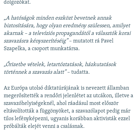
u
i
dolgozókat.
s
d
s
e
„A hatóságok minden eszközt bevetnek annak
l
biztosítására, hogy olyan eredmény szülessen, amilyet
i
akarnak – a televíziós propagandától a választók korai
d
szavazásra kényszerítéséig”
– mutatott rá Pavel
e
Szapelka, a csoport munkatársa.
„Őrizetbe vételek, letartóztatások, házkutatások
történnek a szavazás alatt”
– tudatta.
Az Európa utolsó diktatúrájának is nevezett államban
megerősítették a rendőri jelenlétet az utcákon, illetve a
szavazóhelyiségeknél, ahol ráadásul most először
eltávolították a függönyöket, a szavazólapot pedig már
tilos lefényképezni, ugyanis korábban aktivisták ezzel
próbálták elejét venni a csalásnak.