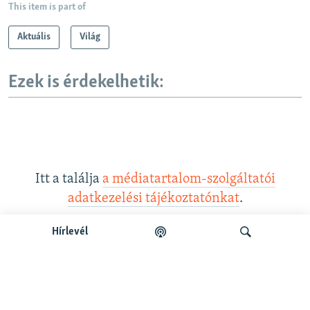
This item is part of
Aktuális
Világ
Ezek is érdekelhetik:
Itt a találja
a médiatartalom-szolgáltatói
adatkezelési tájékoztatónkat
.
Hírlevél
Legfrissebb podcastunk:
Keresés