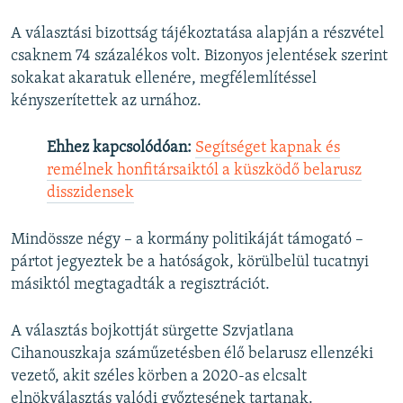
A választási bizottság tájékoztatása alapján a részvétel
csaknem 74 százalékos volt. Bizonyos jelentések szerint
sokakat akaratuk ellenére, megfélemlítéssel
kényszerítettek az urnához.
Ehhez kapcsolódóan:
Segítséget kapnak és
remélnek honfitársaiktól a küszködő belarusz
disszidensek
Mindössze négy – a kormány politikáját támogató –
pártot jegyeztek be a hatóságok, körülbelül tucatnyi
másiktól megtagadták a regisztrációt.
A választás bojkottját sürgette Szvjatlana
Cihanouszkaja száműzetésben élő belarusz ellenzéki
vezető, akit széles körben a 2020-as elcsalt
elnökválasztás valódi győztesének tartanak.