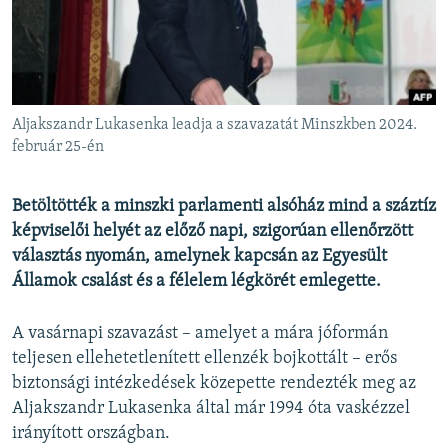
EURÓPAI UNIÓ
VILÁG
KLÍMAVÁLTOZÁS
A MÚLT TANULSÁGAI
Aljakszandr Lukasenka leadja a szavazatát Minszkben 2024.
február 25-én
KÖVESSEN MINKET!
Betöltötték a minszki parlamenti alsóház mind a száztíz
képviselői helyét az előző napi, szigorúan ellenőrzött
választás nyomán, amelynek kapcsán az Egyesült
Valamennyi RFE/RL weboldal
Államok csalást és a félelem légkörét emlegette.
A vasárnapi szavazást – amelyet a mára jóformán
teljesen ellehetetlenített ellenzék bojkottált – erős
biztonsági intézkedések közepette rendezték meg az
Aljakszandr Lukasenka által már 1994 óta vaskézzel
irányított országban.