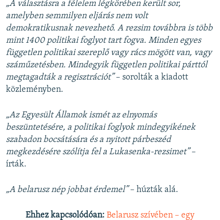
„A választásra a félelem légkörében került sor,
amelyben semmilyen eljárás nem volt
demokratikusnak nevezhető. A rezsim továbbra is több
mint 1400 politikai foglyot tart fogva. Minden egyes
független politikai szereplő vagy rács mögött van, vagy
száműzetésben. Mindegyik független politikai párttól
megtagadták a regisztrációt”
– sorolták a kiadott
közleményben.
„Az Egyesült Államok ismét az elnyomás
beszüntetésére, a politikai foglyok mindegyikének
szabadon bocsátására és a nyitott párbeszéd
megkezdésére szólítja fel a Lukasenka-rezsimet”
–
írták.
„A belarusz nép jobbat érdemel”
– húzták alá.
Ehhez kapcsolódóan:
Belarusz szívében – egy