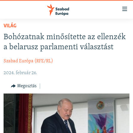
Akadálymentes
mód
Ugrás
VILÁG
a
NAPIRENDEN
Bohózatnak minősítette az ellenzék
fő
AKTUÁLIS
oldalra
a belarusz parlamenti választást
FELIRATKOZÁS
PODCASTOK
Ugrás
a
Szabad Európa (RFE/RL)
VIDEÓK
tartalomjegyzékre
Spotify
2024. február 26.
ELEMZŐ
Ugrás
a
NER15
Megosztás
Feliratkozás
keresésre
SZABADON
TÁRSADALOM
DEMOKRÁCIA
A PÉNZ NYOMÁBAN