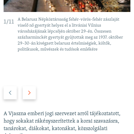
A Belarusz Népköztársaság fehér-vörös-fehér zászlaját
1/11
viselő nő gyertyát helyez el a litvániai Vilnius
városházájának lépcsőjén október 29-én. Összesen
százharminckét gyertyát gyújtottak meg az 1937. október
29–30-án kivégzett belarusz értelmiségiek, költők,
politikusok, művészek és tudósok emlékére
P
N
r
e
e
x
v
t
A Vjaszna emberi jogi szervezet arról tájékoztatott,
i
s
hogy sokakat rákényszerítettek a korai szavazásra,
o
l
tanárokat, diákokat, katonákat, közszolgálati