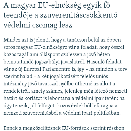
A magyar EU-elnökség egyik fő
teendője a szuverenitáscsökkentő
védelmi csomag lesz
Mindez azt is jelenti, hogy a tanácson belül az éppen
soros magyar EU-elnökségre vár a feladat, hogy ősszel
közös tagállami álláspont szülessen a jövő héten
bemutatandó jogszabályi javaslatról. Hasonló feladat
vár az új Európai Parlamentre is, így – ha minden a terv
szerint halad – a két jogalkotásért felelős uniós
intézmény jövő tavasszal nyélbe üthetné az alkut a
rendeletről, amely számos, jelenleg még létező nemzeti
határt és korlátot is lebontana a védelmi ipar terén; ha
úgy tetszik, jól felfogott közös érdekből lefaragna a
nemzeti szuverenitásból a védelmi ipari politikában.
Ennek a megközelítésnek EU-források szerint részben