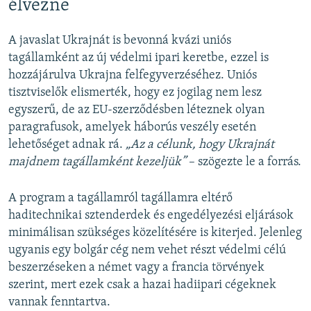
élvezne
A javaslat Ukrajnát is bevonná kvázi uniós
tagállamként az új védelmi ipari keretbe, ezzel is
hozzájárulva Ukrajna felfegyverzéséhez. Uniós
tisztviselők elismerték, hogy ez jogilag nem lesz
egyszerű, de az EU-szerződésben léteznek olyan
paragrafusok, amelyek háborús veszély esetén
lehetőséget adnak rá.
„Az a célunk, hogy Ukrajnát
majdnem tagállamként kezeljük”
– szögezte le a forrás.
A program a tagállamról tagállamra eltérő
haditechnikai sztenderdek és engedélyezési eljárások
minimálisan szükséges közelítésére is kiterjed. Jelenleg
ugyanis egy bolgár cég nem vehet részt védelmi célú
beszerzéseken a német vagy a francia törvények
szerint, mert ezek csak a hazai hadiipari cégeknek
vannak fenntartva.