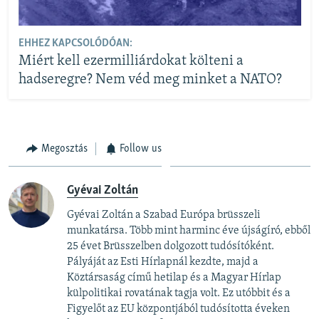
EHHEZ KAPCSOLÓDÓAN:
Miért kell ezermilliárdokat költeni a
hadseregre? Nem véd meg minket a NATO?
Megosztás
Follow us
Gyévai Zoltán
Gyévai Zoltán a Szabad Európa brüsszeli
munkatársa. Több mint harminc éve újságíró, ebből
25 évet Brüsszelben dolgozott tudósítóként.
Pályáját az Esti Hírlapnál kezdte, majd a
Köztársaság című hetilap és a Magyar Hírlap
külpolitikai rovatának tagja volt. Ez utóbbit és a
Figyelőt az EU központjából tudósította éveken