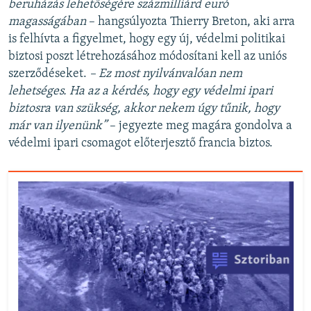
beruházás lehetőségére százmilliárd euró
magasságában
– hangsúlyozta Thierry Breton, aki arra
is felhívta a figyelmet, hogy egy új, védelmi politikai
biztosi poszt létrehozásához módosítani kell az uniós
szerződéseket.
– Ez most nyilvánvalóan nem
lehetséges. Ha az a kérdés, hogy egy védelmi ipari
biztosra van szükség, akkor nekem úgy tűnik, hogy
már van ilyenünk”
– jegyezte meg magára gondolva a
védelmi ipari csomagot előterjesztő francia biztos.