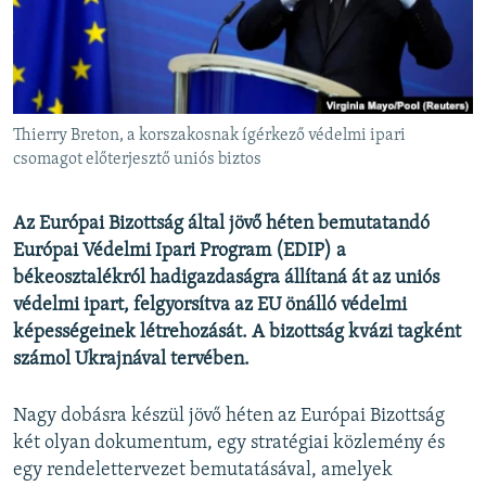
EURÓPAI UNIÓ
VILÁG
KLÍMAVÁLTOZÁS
A MÚLT TANULSÁGAI
Thierry Breton, a korszakosnak ígérkező védelmi ipari
csomagot előterjesztő uniós biztos
KÖVESSEN MINKET!
Az Európai Bizottság által jövő héten bemutatandó
Európai Védelmi Ipari Program (EDIP) a
békeosztalékról hadigazdaságra állítaná át az uniós
Valamennyi RFE/RL weboldal
védelmi ipart, felgyorsítva az EU önálló védelmi
képességeinek létrehozását. A bizottság kvázi tagként
számol Ukrajnával tervében.
Nagy dobásra készül jövő héten az Európai Bizottság
két olyan dokumentum, egy stratégiai közlemény és
egy rendelettervezet bemutatásával, amelyek