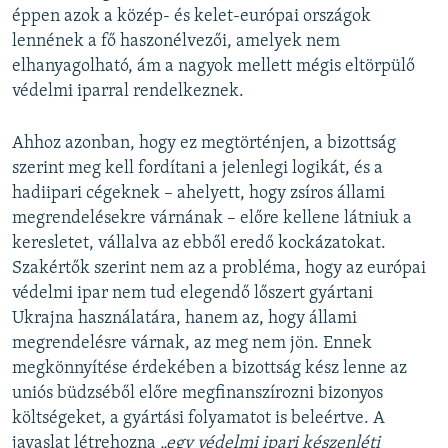
éppen azok a közép- és kelet-európai országok
lennének a fő haszonélvezői, amelyek nem
elhanyagolható, ám a nagyok mellett mégis eltörpülő
védelmi iparral rendelkeznek.
Ahhoz azonban, hogy ez megtörténjen, a bizottság
szerint meg kell fordítani a jelenlegi logikát, és a
hadiipari cégeknek – ahelyett, hogy zsíros állami
megrendelésekre várnának – előre kellene látniuk a
keresletet, vállalva az ebből eredő kockázatokat.
Szakértők szerint nem az a probléma, hogy az európai
védelmi ipar nem tud elegendő lőszert gyártani
Ukrajna használatára, hanem az, hogy állami
megrendelésre várnak, az meg nem jön. Ennek
megkönnyítése érdekében a bizottság kész lenne az
uniós büdzséből előre megfinanszírozni bizonyos
költségeket, a gyártási folyamatot is beleértve. A
javaslat létrehozna
„egy védelmi ipari készenléti