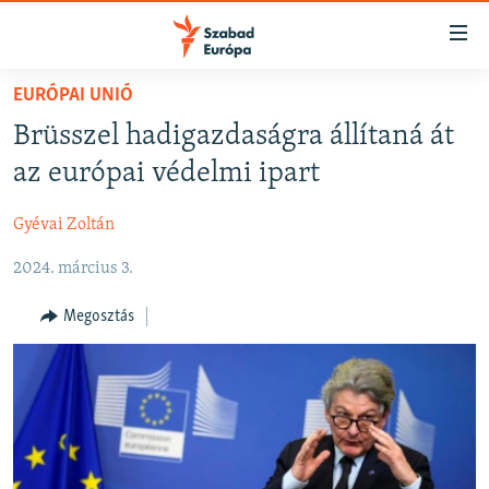
Akadálymentes
mód
Ugrás
EURÓPAI UNIÓ
a
NAPIRENDEN
Brüsszel hadigazdaságra állítaná át
fő
AKTUÁLIS
oldalra
az európai védelmi ipart
FELIRATKOZÁS
PODCASTOK
Ugrás
a
Gyévai Zoltán
VIDEÓK
tartalomjegyzékre
Spotify
2024. március 3.
ELEMZŐ
Ugrás
a
NER15
Megosztás
Feliratkozás
keresésre
SZABADON
TÁRSADALOM
DEMOKRÁCIA
A PÉNZ NYOMÁBAN