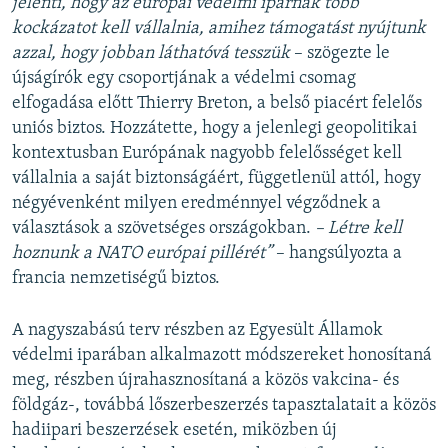
jelenti, hogy az európai védelmi iparnak több
kockázatot kell vállalnia, amihez támogatást nyújtunk
azzal, hogy jobban láthatóvá tesszük
– szögezte le
újságírók egy csoportjának a védelmi csomag
elfogadása előtt Thierry Breton, a belső piacért felelős
uniós biztos. Hozzátette, hogy a jelenlegi geopolitikai
kontextusban Európának nagyobb felelősséget kell
vállalnia a saját biztonságáért, függetlenül attól, hogy
négyévenként milyen eredménnyel végződnek a
választások a szövetséges országokban.
– Létre kell
hoznunk a NATO európai pillérét”
– hangsúlyozta a
francia nemzetiségű biztos.
A nagyszabású terv részben az Egyesült Államok
védelmi iparában alkalmazott módszereket honosítaná
meg, részben újrahasznosítaná a közös vakcina- és
földgáz-, továbbá lőszerbeszerzés tapasztalatait a közös
hadiipari beszerzések esetén, miközben új