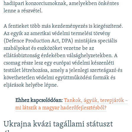
hadiipari konzorciumoknak, amelyekben önkéntes
lenne a részvétel.
A fentieket több más kezdeményezés is kiegészítené.
Az egyik az amerikai védelmi termelési törvény
(Defence Production Act, DPA) mintájára speciális
szabályokat és eszközöket vezetne be az
ellátásbiztonság érdekében válsághelyzetekben. A
csomag része lesz egy európai védelmi készenléti
testület létrehozása, amely a jelenlegi szerteágazó és
követhetetlen védelmi együttműködési formák és
eljárások helyébe lépne.
Ehhez kapcsolódóan:
Tankok, ágyúk, terepjárók –
mi látszik a magyar haderőfejlesztésből?
Ukrajna kvázi tagállami státuszt