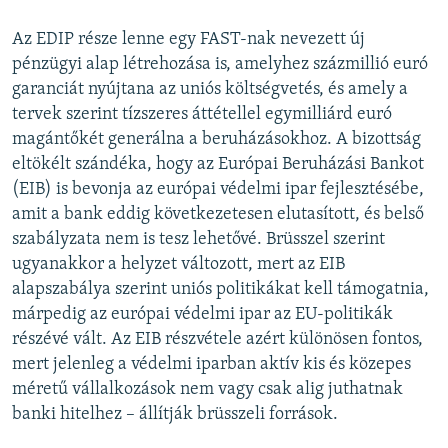
Az EDIP része lenne egy FAST-nak nevezett új
pénzügyi alap létrehozása is, amelyhez százmillió euró
garanciát nyújtana az uniós költségvetés, és amely a
tervek szerint tízszeres áttétellel egymilliárd euró
magántőkét generálna a beruházásokhoz. A bizottság
eltökélt szándéka, hogy az Európai Beruházási Bankot
(EIB) is bevonja az európai védelmi ipar fejlesztésébe,
amit a bank eddig következetesen elutasított, és belső
szabályzata nem is tesz lehetővé. Brüsszel szerint
ugyanakkor a helyzet változott, mert az EIB
alapszabálya szerint uniós politikákat kell támogatnia,
márpedig az európai védelmi ipar az EU-politikák
részévé vált. Az EIB részvétele azért különösen fontos,
mert jelenleg a védelmi iparban aktív kis és közepes
méretű vállalkozások nem vagy csak alig juthatnak
banki hitelhez – állítják brüsszeli források.