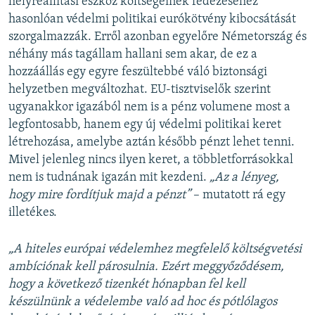
helyreállítási eszköz költségeinek fedezéséhez
hasonlóan védelmi politikai eurókötvény kibocsátását
szorgalmazzák. Erről azonban egyelőre Németország és
néhány más tagállam hallani sem akar, de ez a
hozzáállás egy egyre feszültebbé váló biztonsági
helyzetben megváltozhat. EU-tisztviselők szerint
ugyanakkor igazából nem is a pénz volumene most a
legfontosabb, hanem egy új védelmi politikai keret
létrehozása, amelybe aztán később pénzt lehet tenni.
Mivel jelenleg nincs ilyen keret, a többletforrásokkal
nem is tudnának igazán mit kezdeni.
„Az a lényeg,
hogy mire fordítjuk majd a pénzt”
– mutatott rá egy
illetékes.
„A hiteles európai védelemhez megfelelő költségvetési
ambíciónak kell párosulnia. Ezért meggyőződésem,
hogy a következő tizenkét hónapban fel kell
készülnünk a védelembe való ad hoc és pótlólagos