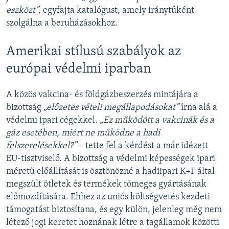
eszközt”,
egyfajta katalógust, amely iránytűként
szolgálna a beruházásokhoz.
Amerikai stílusú szabályok az
európai védelmi iparban
A közös vakcina- és földgázbeszerzés mintájára a
bizottság
„előzetes vételi megállapodásokat”
írna alá a
védelmi ipari cégekkel.
„Ez működött a vakcinák és a
gáz esetében, miért ne működne a hadi
felszerelésekkel?”
– tette fel a kérdést a már idézett
EU-tisztviselő. A bizottság a védelmi képességek ipari
méretű előállítását is ösztönözné a hadiipari K+F által
megszült ötletek és termékek tömeges gyártásának
előmozdítására. Ehhez az uniós költségvetés kezdeti
támogatást biztosítana, és egy külön, jelenleg még nem
létező jogi keretet hoznának létre a tagállamok közötti