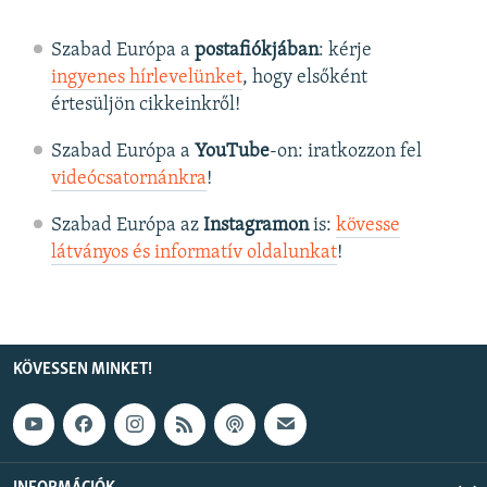
Szabad Európa a
postafiókjában
: kérje
ingyenes hírlevelünket
, hogy elsőként
értesüljön cikkeinkről!
Szabad Európa a
YouTube
-on: iratkozzon fel
videócsatornánkra
!
Szabad Európa az
Instagramon
is:
kövesse
látványos és informatív oldalunkat
! ​
KÖVESSEN MINKET!