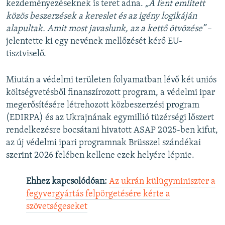
kezdeményezéseknek is teret adna.
„A fent említett
közös beszerzések a kereslet és az igény logikáján
alapultak. Amit most javaslunk, az a kettő ötvözése”
–
jelentette ki egy nevének mellőzését kérő EU-
tisztviselő.
Miután a védelmi területen folyamatban lévő két uniós
költségvetésből finanszírozott program, a védelmi ipar
megerősítésére létrehozott közbeszerzési program
(EDIRPA) és az Ukrajnának egymillió tüzérségi lőszert
rendelkezésre bocsátani hivatott ASAP 2025-ben kifut,
az új védelmi ipari programnak Brüsszel szándékai
szerint 2026 felében kellene ezek helyére lépnie.
Ehhez kapcsolódóan:
Az ukrán külügyminiszter a
fegyvergyártás felpörgetésére kérte a
szövetségeseket