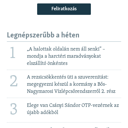
Feliratkozás
Legnépszerűbb a héten
1
„A halottak oldalán nem áll senki” –
mondja a harctéri maradványokat
elszállító önkéntes
2
A rezsicsökkentés üti a szuverenitást:
megegyezni készül a kormány a Bős-
Nagymarosi Vízlépcsőrendszerről 2. rész
3
Elege van Csányi Sándor OTP-vezérnek az
újabb adókból