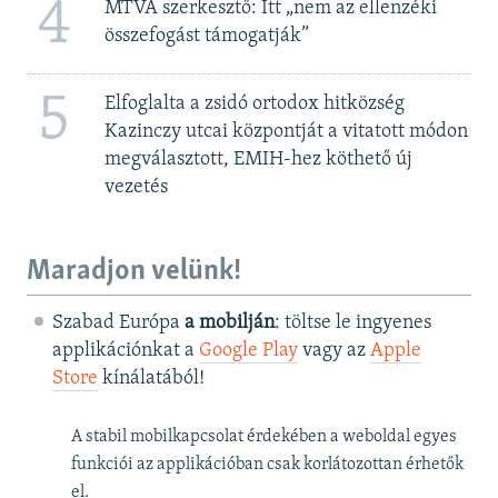
4
MTVA szerkesztő: Itt „nem az ellenzéki
összefogást támogatják”
5
Elfoglalta a zsidó ortodox hitközség
Kazinczy utcai központját a vitatott módon
megválasztott, EMIH-hez köthető új
vezetés
Maradjon velünk!
Szabad Európa
a mobilján
: töltse le ingyenes
applikációnkat a
Google Play
vagy az
Apple
Store
kínálatából!
A stabil mobilkapcsolat érdekében a weboldal egyes
funkciói az applikációban csak korlátozottan érhetők
el.