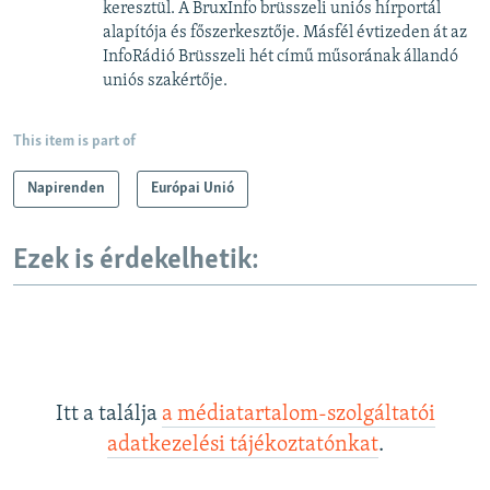
keresztül. A BruxInfo brüsszeli uniós hírportál
alapítója és főszerkesztője. Másfél évtizeden át az
InfoRádió Brüsszeli hét című műsorának állandó
uniós szakértője.
This item is part of
Napirenden
Európai Unió
Ezek is érdekelhetik:
Itt a találja
a médiatartalom-szolgáltatói
adatkezelési tájékoztatónkat
.