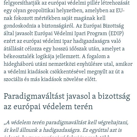
felgyorsíthatják az európai védelmi pillér létrehozását
egy olyan geopolitikai helyzetben, amelyben az EU-
nak fokozott mértékben saját magának kell
gondoskodnia a biztonságáról. Az Európai Bizottság
által javasolt Európai Védelmi Ipari Program (EDIP)
ezért az európai védelmi ipar hadigazdaságra való
átállását célozza egy hosszú időszak után, amelyet a
békeosztalék logikája jellemzett. A fogalom a
hidegháború utáni nemzetközi enyhülésre utal, amikor
a védelmi kiadások csökkentésével megnyílt az út a
szociális és más kiadások növelése előtt.
Paradigmaváltást javasol a bizottság
az európai védelem terén
„A védelem terén paradigmaváltást kell végrehajtani,
át kell állnunk a hadigazdaságra. Ez egyúttal azt is