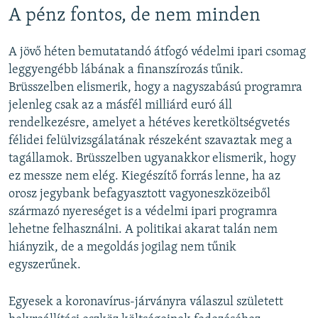
A pénz fontos, de nem minden
A jövő héten bemutatandó átfogó védelmi ipari csomag
leggyengébb lábának a finanszírozás tűnik.
Brüsszelben elismerik, hogy a nagyszabású programra
jelenleg csak az a másfél milliárd euró áll
rendelkezésre, amelyet a hétéves keretköltségvetés
félidei felülvizsgálatának részeként szavaztak meg a
tagállamok. Brüsszelben ugyanakkor elismerik, hogy
ez messze nem elég. Kiegészítő forrás lenne, ha az
orosz jegybank befagyasztott vagyoneszközeiből
származó nyereséget is a védelmi ipari programra
lehetne felhasználni. A politikai akarat talán nem
hiányzik, de a megoldás jogilag nem tűnik
egyszerűnek.
Egyesek a koronavírus-járványra válaszul született