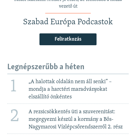
vezető út
Szabad Európa Podcastok
Feliratkozás
Legnépszerűbb a héten
1
„A halottak oldalán nem áll senki” –
mondja a harctéri maradványokat
elszállító önkéntes
2
A rezsicsökkentés üti a szuverenitást:
megegyezni készül a kormány a Bős-
Nagymarosi Vízlépcsőrendszerről 2. rész