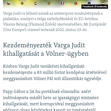
Varga Judit is látható annak az antwerpeni rendezvénynek a
plakátján, amelyet a belga szélsőjobboldali és EU-kritikus
Vlaams Belang (Flamand Érdek) szervezésében, Mi Európánk!
(Ons Europa!) címmel tartanak 2022. június 23-án
Kezdeményezték Varga Judit
kihallgatását a Völner-ügyben
Közben Varga Judit tanúkénti kihallgatását
kezdeményezte a 83 millió forint kenőpénz átvételével
meggyanúsított Völner Pál
volt államtitkár ügyvédje.
Papp Gábor a 24.hu portálnak elmondta: azért
indítványozta másfél hete az igazságügyi miniszter
kihallgatását, mert korrupcióval meggyanúsított
védence olyan kérdéseket kapott az ügyészségtől,