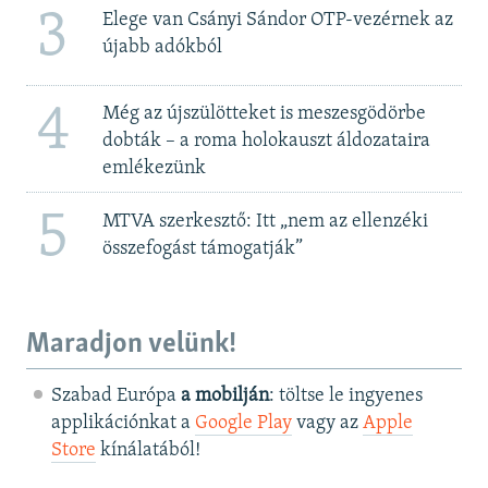
3
Elege van Csányi Sándor OTP-vezérnek az
újabb adókból
4
Még az újszülötteket is meszesgödörbe
dobták – a roma holokauszt áldozataira
emlékezünk
5
MTVA szerkesztő: Itt „nem az ellenzéki
összefogást támogatják”
Maradjon velünk!
Szabad Európa
a mobilján
: töltse le ingyenes
applikációnkat a
Google Play
vagy az
Apple
Store
kínálatából!