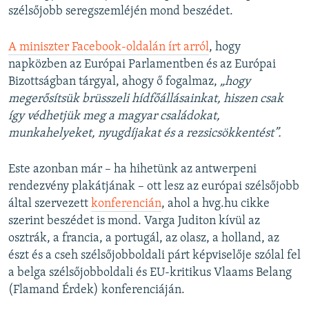
szélsőjobb seregszemléjén mond beszédet.
A miniszter Facebook-oldalán írt arról
, hogy
napközben az Európai Parlamentben és az Európai
Bizottságban tárgyal, ahogy ő fogalmaz,
„hogy
megerősítsük brüsszeli hídfőállásainkat, hiszen csak
így védhetjük meg a magyar családokat,
munkahelyeket, nyugdíjakat és a rezsicsökkentést”.
Este azonban már – ha hihetünk az antwerpeni
rendezvény plakátjának – ott lesz az európai szélsőjobb
által szervezett
konferencián
, ahol a hvg.hu cikke
szerint beszédet is mond. Varga Juditon kívül az
osztrák, a francia, a portugál, az olasz, a holland, az
észt és a cseh szélsőjobboldali párt képviselője szólal fel
a belga szélsőjobboldali és EU-kritikus Vlaams Belang
(Flamand Érdek) konferenciáján.