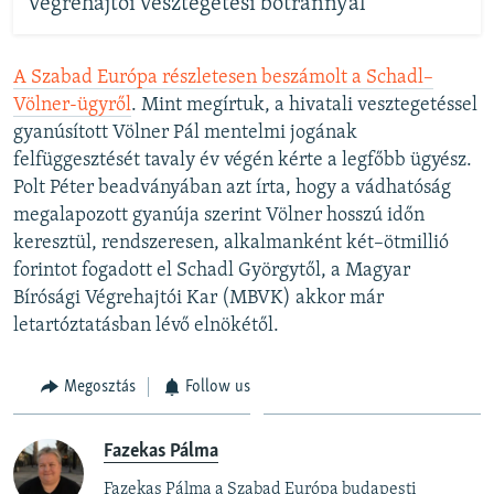
végrehajtói vesztegetési botránnyal
A Szabad Európa részletesen beszámolt a Schadl–
Völner-ügyről
. Mint megírtuk, a hivatali vesztegetéssel
gyanúsított Völner Pál mentelmi jogának
felfüggesztését tavaly év végén kérte a legfőbb ügyész.
Polt Péter beadványában azt írta, hogy a vádhatóság
megalapozott gyanúja szerint Völner hosszú időn
keresztül, rendszeresen, alkalmanként két–ötmillió
forintot fogadott el Schadl Györgytől, a Magyar
Bírósági Végrehajtói Kar (MBVK) akkor már
letartóztatásban lévő elnökétől.
Megosztás
Follow us
Fazekas Pálma
Fazekas Pálma a Szabad Európa budapesti