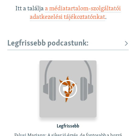
Itt a találja
a médiatartalom-szolgáltatói
adatkezelési tájékoztatónkat
.
Legfrissebb podcastunk:
Legfrissebb
Falusi Mariann: A siker jó érzés, de fontosabb a hozzá