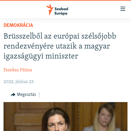
Akadálymentes
mód
Ugrás
DEMOKRÁCIA
a
NAPIRENDEN
Brüsszelből az európai szélsőjobb
fő
AKTUÁLIS
oldalra
rendezvényére utazik a magyar
FELIRATKOZÁS
PODCASTOK
Ugrás
igazságügyi miniszter
a
VIDEÓK
tartalomjegyzékre
Fazekas Pálma
Spotify
ELEMZŐ
Ugrás
a
2022. június 23.
NER15
Feliratkozás
keresésre
SZABADON
Megosztás
TÁRSADALOM
DEMOKRÁCIA
A PÉNZ NYOMÁBAN