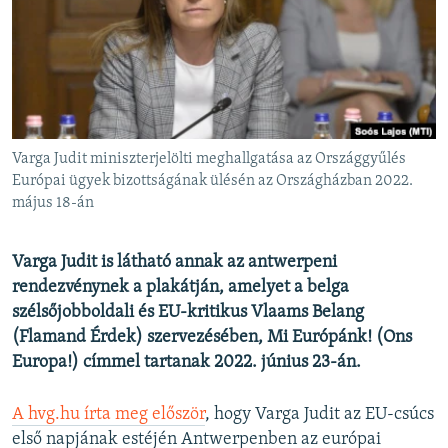
EURÓPAI UNIÓ
VILÁG
KLÍMAVÁLTOZÁS
A MÚLT TANULSÁGAI
Varga Judit miniszterjelölti meghallgatása az Országgyűlés
KÖVESSEN MINKET!
Európai ügyek bizottságának ülésén az Országházban 2022.
május 18-án
Varga Judit is látható annak az antwerpeni
Valamennyi RFE/RL weboldal
rendezvénynek a plakátján, amelyet a belga
szélsőjobboldali és EU-kritikus Vlaams Belang
(Flamand Érdek) szervezésében, Mi Európánk! (Ons
Europa!) címmel tartanak 2022. június 23-án.
A hvg.hu írta meg először
, hogy Varga Judit az EU-csúcs
első napjának estéjén Antwerpenben az európai