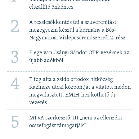
elszállító önkéntes
2
A rezsicsökkentés üti a szuverenitást:
megegyezni készül a kormány a Bős-
Nagymarosi Vízlépcsőrendszerről 2. rész
3
Elege van Csányi Sándor OTP-vezérnek az
újabb adókból
4
Elfoglalta a zsidó ortodox hitközség
Kazinczy utcai központját a vitatott módon
megválasztott, EMIH-hez köthető új
vezetés
5
MTVA szerkesztő: Itt „nem az ellenzéki
összefogást támogatják”