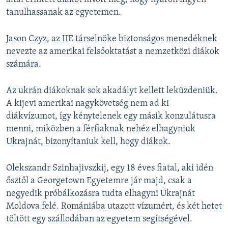
tanulhassanak az egyetemen.
Jason Czyz, az IIE társelnöke biztonságos menedéknek
nevezte az amerikai felsőoktatást a nemzetközi diákok
számára.
Az ukrán diákoknak sok akadályt kellett leküzdeniük.
A kijevi amerikai nagykövetség nem ad ki
diákvízumot, így kénytelenek egy másik konzulátusra
menni, miközben a férfiaknak nehéz elhagyniuk
Ukrajnát, bizonyítaniuk kell, hogy diákok.
Olekszandr Szinhajivszkij, egy 18 éves fiatal, aki idén
ősztől a Georgetown Egyetemre jár majd, csak a
negyedik próbálkozásra tudta elhagyni Ukrajnát
Moldova felé. Romániába utazott vízumért, és két hetet
töltött egy szállodában az egyetem segítségével.