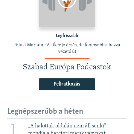
Legfrissebb
Falusi Mariann: A siker jó érzés, de fontosabb a hozzá
vezető út
Szabad Európa Podcastok
Feliratkozás
Legnépszerűbb a héten
1
„A halottak oldalán nem áll senki” –
mondja a harctéri maradványokat