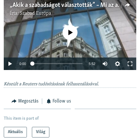
„Akik a szabadságot választották” – Mi az a Láthatatlan Egyetem?
Írta:
Szabad Európa
Jelenleg nincs elérhető tartalom
Auto
0:00
5:52
240p
Készült a Reuters tudósításának felhasználásával.
360p
Auto
240p
360p
480p
480p
Megosztás
Follow us
720p
720p
1080p
1080p
This item is part of
Aktuális
Világ