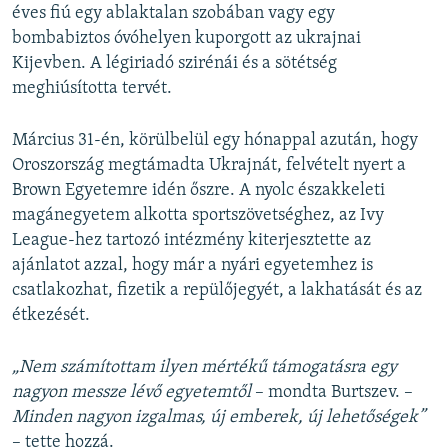
éves fiú egy ablaktalan szobában vagy egy
bombabiztos óvóhelyen kuporgott az ukrajnai
Kijevben. A légiriadó szirénái és a sötétség
meghiúsította tervét.
Március 31-én, körülbelül egy hónappal azután, hogy
Oroszország megtámadta Ukrajnát, felvételt nyert a
Brown Egyetemre idén őszre. A nyolc északkeleti
magánegyetem alkotta sportszövetséghez, az Ivy
League-hez tartozó intézmény kiterjesztette az
ajánlatot azzal, hogy már a nyári egyetemhez is
csatlakozhat, fizetik a repülőjegyét, a lakhatását és az
étkezését.
„Nem számítottam ilyen mértékű támogatásra egy
nagyon messze lévő egyetemtől
– mondta Burtszev. –
Minden nagyon izgalmas, új emberek, új lehetőségek”
– tette hozzá.