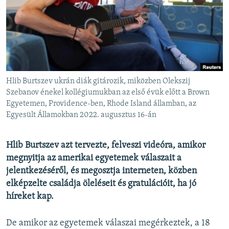
EURÓPAI UNIÓ
VILÁG
KLÍMAVÁLTOZÁS
A MÚLT TANULSÁGAI
Hlib Burtszev ukrán diák gitározik, miközben Olekszij
KÖVESSEN MINKET!
Szebanov énekel kollégiumukban az első évük előtt a Brown
Egyetemen, Providence-ben, Rhode Island államban, az
Egyesült Államokban 2022. augusztus 16-án
Valamennyi RFE/RL weboldal
Hlib Burtszev azt tervezte, felveszi videóra, amikor
megnyitja az amerikai egyetemek válaszait a
jelentkezéséről, és megosztja interneten, közben
elképzelte családja öleléseit és gratulációit, ha jó
híreket kap.
De amikor az egyetemek válaszai megérkeztek, a 18