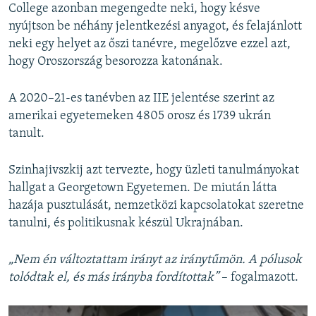
College azonban megengedte neki, hogy késve
nyújtson be néhány jelentkezési anyagot, és felajánlott
neki egy helyet az őszi tanévre, megelőzve ezzel azt,
hogy Oroszország besorozza katonának.
A 2020–21-es tanévben az IIE jelentése szerint az
amerikai egyetemeken 4805 orosz és 1739 ukrán
tanult.
Szinhajivszkij azt tervezte, hogy üzleti tanulmányokat
hallgat a Georgetown Egyetemen. De miután látta
hazája pusztulását, nemzetközi kapcsolatokat szeretne
tanulni, és politikusnak készül Ukrajnában.
„Nem én változtattam irányt az iránytűmön. A pólusok
tolódtak el, és más irányba fordítottak”
– fogalmazott.