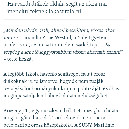
Harvardi diákok oldala segít az ukrajnai
menekülteknek lakást találni
„Minden ukrán diák, akivel beszéltem, vissza akar
menni
–- mondta Arne Westad, a Yale Egyetem
professzora, az orosz történelem szakértője.
– És
tényleg a lehető leggyorsabban vissza akarnak menni”
– tette hozzá.
A legtöbb iskola hasonló segítséget nyújt orosz
diákoknak is, felismerve, hogy ők nem tudják
befolyásolni kormányuk ukrajnai politikáját, és ők is
megtapasztalják a háború okozta nehézségeket.
Arszenyij T., egy moszkvai diák Lettországban húzta
meg magát a harcok kitörésekor, és nem tudta
befejezni az orosz középiskolát. A SUNY Maritime