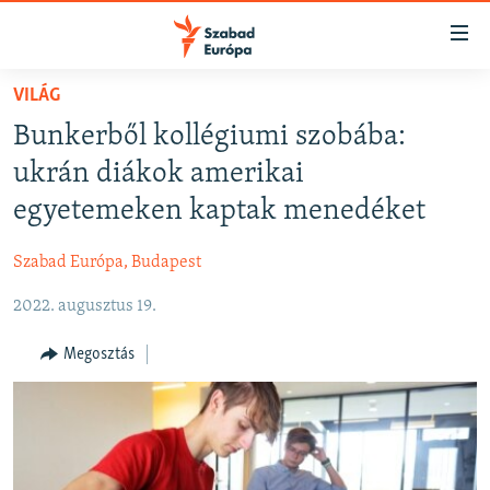
Akadálymentes
mód
Ugrás
VILÁG
a
NAPIRENDEN
Bunkerből kollégiumi szobába:
fő
AKTUÁLIS
oldalra
ukrán diákok amerikai
FELIRATKOZÁS
PODCASTOK
Ugrás
egyetemeken kaptak menedéket
a
VIDEÓK
tartalomjegyzékre
Szabad Európa, Budapest
Spotify
ELEMZŐ
Ugrás
a
2022. augusztus 19.
NER15
Feliratkozás
keresésre
SZABADON
Megosztás
TÁRSADALOM
DEMOKRÁCIA
A PÉNZ NYOMÁBAN