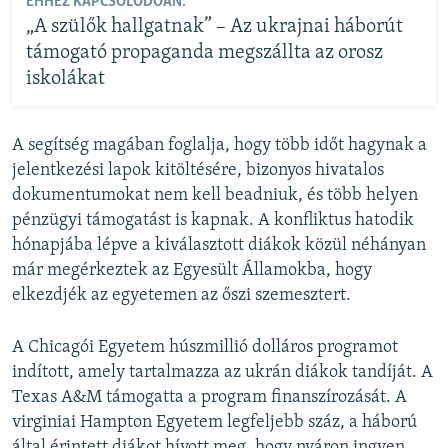
EHHEZ KAPCSOLÓDÓAN:
„A szülők hallgatnak” – Az ukrajnai háborút
támogató propaganda megszállta az orosz
iskolákat
A segítség magában foglalja, hogy több időt hagynak a
jelentkezési lapok kitöltésére, bizonyos hivatalos
dokumentumokat nem kell beadniuk, és több helyen
pénzügyi támogatást is kapnak. A konfliktus hatodik
hónapjába lépve a kiválasztott diákok közül néhányan
már megérkeztek az Egyesült Államokba, hogy
elkezdjék az egyetemen az őszi szemesztert.
A Chicagói Egyetem húszmillió dolláros programot
indított, amely tartalmazza az ukrán diákok tandíját. A
Texas A&M támogatta a program finanszírozását. A
virginiai Hampton Egyetem legfeljebb száz, a háború
által érintett diákot hívott meg, hogy nyáron ingyen