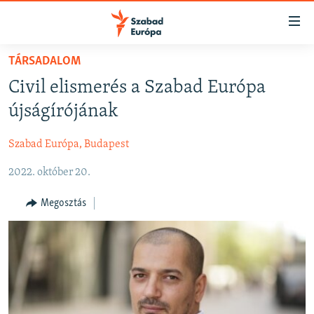
Akadálymentes
mód
Ugrás
TÁRSADALOM
a
NAPIRENDEN
Civil elismerés a Szabad Európa
fő
AKTUÁLIS
oldalra
újságírójának
FELIRATKOZÁS
PODCASTOK
Ugrás
a
Szabad Európa, Budapest
VIDEÓK
tartalomjegyzékre
Spotify
2022. október 20.
ELEMZŐ
Ugrás
a
NER15
Megosztás
Feliratkozás
keresésre
SZABADON
TÁRSADALOM
DEMOKRÁCIA
A PÉNZ NYOMÁBAN