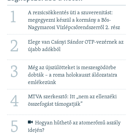
1
A rezsicsökkentés üti a szuverenitást:
megegyezni készül a kormány a Bős-
Nagymarosi Vízlépcsőrendszerről 2. rész
2
Elege van Csányi Sándor OTP-vezérnek az
újabb adókból
3
Még az újszülötteket is meszesgödörbe
dobták – a roma holokauszt áldozataira
emlékezünk
4
MTVA szerkesztő: Itt „nem az ellenzéki
összefogást támogatják”
5
Hogyan hűthető az atomerőmű aszály
idején?