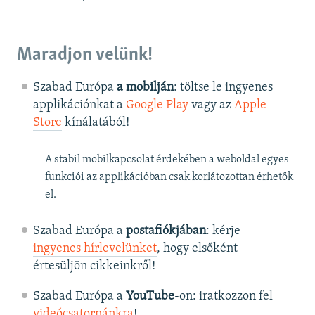
Maradjon velünk!
Szabad Európa
a mobilján
: töltse le ingyenes
applikációnkat a
Google Play
vagy az
Apple
Store
kínálatából!
A stabil mobilkapcsolat érdekében a weboldal egyes
funkciói az applikációban csak korlátozottan érhetők
el.
Szabad Európa a
postafiókjában
: kérje
ingyenes hírlevelünket
, hogy elsőként
értesüljön cikkeinkről!
Szabad Európa a
YouTube
-on: iratkozzon fel
videócsatornánkra
!