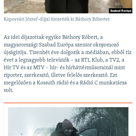
Kaposvári József-díjjal tüntették ki Báthory Róbertet
Az idei díjazottak egyike Báthory Róbert, a
magyarországi Szabad Európa szenior oknyomozó
újságírója. Tizenhét éve dolgozik a médiában, ebből tíz
évet a legnagyobb televíziók – az RTL Klub, a TV2, a
Hír TV és az MTV – hír- és hírháttérműsorainál mint
riporter, szerkesztő, illetve felelős szerkesztő. Ezt
megelőzően a Kossuth rádió és a Rádió C munkatársa
volt.