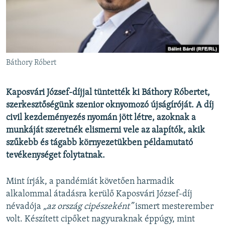
EURÓPAI UNIÓ
VILÁG
KLÍMAVÁLTOZÁS
A MÚLT TANULSÁGAI
Báthory Róbert
KÖVESSEN MINKET!
Kaposvári József-díjjal tüntették ki Báthory Róbertet,
szerkesztőségünk szenior oknyomozó újságíróját. A díj
civil kezdeményezés nyomán jött létre, azoknak a
munkáját szeretnék elismerni vele az alapítók, akik
Valamennyi RFE/RL weboldal
szűkebb és tágabb környezetükben példamutató
tevékenységet folytatnak.
Mint írják, a pandémiát követően harmadik
alkalommal átadásra kerülő Kaposvári József-díj
névadója
„az ország cipészeként”
ismert mesterember
volt. Készített cipőket nagyuraknak éppúgy, mint