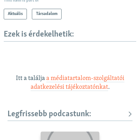
This item is part of
Aktuális
Társadalom
Ezek is érdekelhetik:
Itt a találja
a médiatartalom-szolgáltatói
adatkezelési tájékoztatónkat
.
Legfrissebb podcastunk: