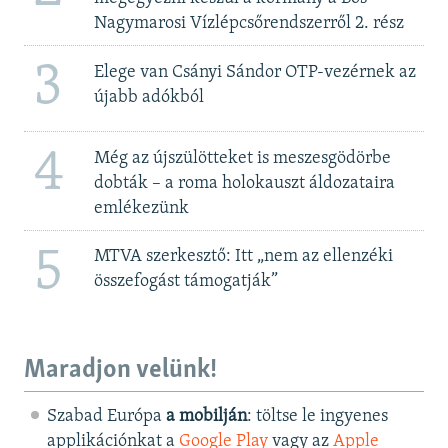
Nagymarosi Vízlépcsőrendszerről 2. rész
3
Elege van Csányi Sándor OTP-vezérnek az
újabb adókból
4
Még az újszülötteket is meszesgödörbe
dobták – a roma holokauszt áldozataira
emlékezünk
5
MTVA szerkesztő: Itt „nem az ellenzéki
összefogást támogatják”
Maradjon velünk!
Szabad Európa
a mobilján
: töltse le ingyenes
applikációnkat a
Google Play
vagy az
Apple