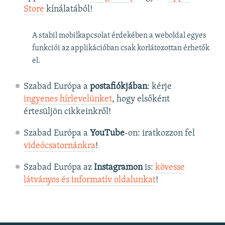
Store
kínálatából!
A stabil mobilkapcsolat érdekében a weboldal egyes
funkciói az applikációban csak korlátozottan érhetők
el.
Szabad Európa a
postafiókjában
: kérje
ingyenes hírlevelünket
, hogy elsőként
értesüljön cikkeinkről!
Szabad Európa a
YouTube
-on: iratkozzon fel
videócsatornánkra
!
Szabad Európa az
Instagramon
is:
kövesse
látványos és informatív oldalunkat
! ​