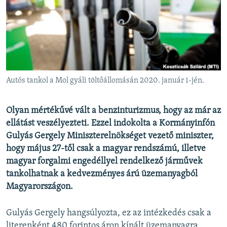
EURÓPAI UNIÓ
VILÁG
KLÍMAVÁLTOZÁS
A MÚLT TANULSÁGAI
Autós tankol a Mol gyáli töltőállomásán 2020. január 1-jén.
KÖVESSEN MINKET!
Olyan mértékűvé vált a benzinturizmus, hogy az már az
ellátást veszélyezteti. Ezzel indokolta a Kormányinfón
Gulyás Gergely Miniszterelnökséget vezető miniszter,
Valamennyi RFE/RL weboldal
hogy május 27-től csak a magyar rendszámú, illetve
magyar forgalmi engedéllyel rendelkező járművek
tankolhatnak a kedvezményes árú üzemanyagból
Magyarországon.
Gulyás Gergely hangsúlyozta, ez az intézkedés csak a
literenként 480 forintos áron kínált üzemanyagra