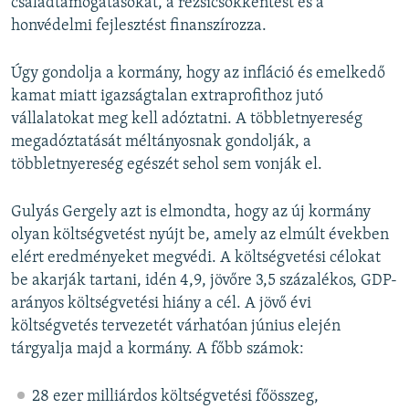
családtámogatásokat, a rezsicsökkentést és a
honvédelmi fejlesztést finanszírozza.
Úgy gondolja a kormány, hogy az infláció és emelkedő
kamat miatt igazságtalan extraprofithoz jutó
vállalatokat meg kell adóztatni. A többletnyereség
megadóztatását méltányosnak gondolják, a
többletnyereség egészét sehol sem vonják el.
Gulyás Gergely azt is elmondta, hogy az új kormány
olyan költségvetést nyújt be, amely az elmúlt években
elért eredményeket megvédi. A költségvetési célokat
be akarják tartani, idén 4,9, jövőre 3,5 százalékos, GDP-
arányos költségvetési hiány a cél. A jövő évi
költségvetés tervezetét várhatóan június elején
tárgyalja majd a kormány. A főbb számok:
28 ezer milliárdos költségvetési főösszeg,