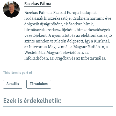
Fazekas Pálma
Fazekas Pálma a Szabad Európa budapesti
irodájának hírszerkesztője. Csaknem harminc éve
dolgozik újságíróként, elsősorban hírek,
hírműsorok szerkesztőjeként, hírszerkesztőségek
vezetőjeként. A nyomtatott és az elektronikus sajtó
szinte minden területén dolgozott, így a Kurírnál,
az Interpress Magazinnál, a Magyar Rádióban, a
Westelnél, a Magyar Televízióban, az
InfoRádióban, az Origóban és az Infostartnál is.
This item is part of
Aktuális
Társadalom
Ezek is érdekelhetik: