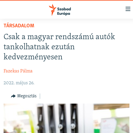
Akadálymentes
mód
Ugrás
TÁRSADALOM
a
NAPIRENDEN
Csak a magyar rendszámú autók
fő
AKTUÁLIS
oldalra
tankolhatnak ezután
FELIRATKOZÁS
PODCASTOK
Ugrás
kedvezményesen
a
VIDEÓK
tartalomjegyzékre
Fazekas Pálma
Spotify
ELEMZŐ
Ugrás
a
2022. május 26.
NER15
Feliratkozás
keresésre
SZABADON
Megosztás
TÁRSADALOM
DEMOKRÁCIA
A PÉNZ NYOMÁBAN