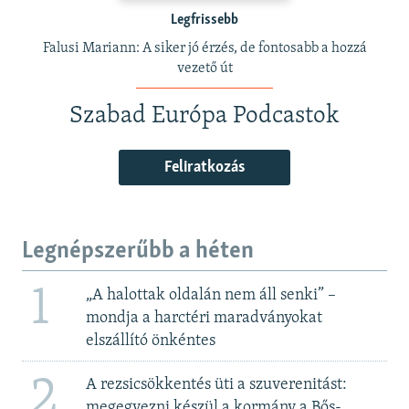
Legfrissebb
Falusi Mariann: A siker jó érzés, de fontosabb a hozzá
vezető út
Szabad Európa Podcastok
Feliratkozás
Legnépszerűbb a héten
1
„A halottak oldalán nem áll senki” –
mondja a harctéri maradványokat
elszállító önkéntes
2
A rezsicsökkentés üti a szuverenitást:
megegyezni készül a kormány a Bős-