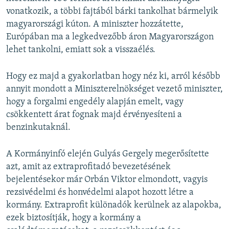
vonatkozik, a többi fajtából bárki tankolhat bármelyik
magyarországi kúton. A miniszter hozzátette,
Európában ma a legkedvezőbb áron Magyarországon
lehet tankolni, emiatt sok a visszaélés.
Hogy ez majd a gyakorlatban hogy néz ki, arról később
annyit mondott a Miniszterelnökséget vezető miniszter,
hogy a forgalmi engedély alapján emelt, vagy
csökkentett árat fognak majd érvényesíteni a
benzinkutaknál.
A Kormányinfó elején Gulyás Gergely megerősítette
azt, amit az extraprofitadó bevezetésének
bejelentésekor már Orbán Viktor elmondott, vagyis
rezsivédelmi és honvédelmi alapot hozott létre a
kormány. Extraprofit különadók kerülnek az alapokba,
ezek biztosítják, hogy a kormány a