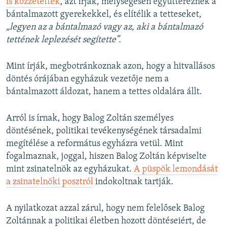
is közzétettek
, azt írják, mélységesen együttéreznek a
bántalmazott gyerekekkel, és elítélik a tetteseket,
„legyen az a bántalmazó vagy az, aki a bántalmazó
tettének leplezését segítette”.
Mint írják, megbotránkoznak azon, hogy a hitvallásos
döntés órájában egyházuk vezetője nem a
bántalmazott áldozat, hanem a tettes oldalára állt.
Arról is írnak, hogy Balog Zoltán személyes
döntésének, politikai tevékenységének társadalmi
megítélése a református egyházra vetül. Mint
fogalmaznak, joggal, hiszen Balog Zoltán képviselte
mint zsinatelnök az egyházukat.
A püspök lemondását
a zsinatelnöki posztról
indokoltnak tartják.
A nyilatkozat azzal zárul, hogy nem felelősek Balog
Zoltánnak a politikai életben hozott döntéseiért, de