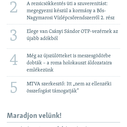
2
A rezsicsökkentés üti a szuverenitást:
megegyezni készül a kormány a Bős-
Nagymarosi Vízlépcsőrendszerről 2. rész
3
Elege van Csányi Sándor OTP-vezérnek az
újabb adókból
4
Még az újszülötteket is meszesgödörbe
dobták – a roma holokauszt áldozataira
emlékezünk
5
MTVA szerkesztő: Itt „nem az ellenzéki
összefogást támogatják”
Maradjon velünk!