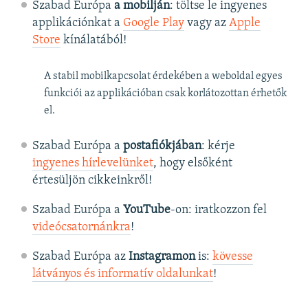
Szabad Európa
a mobilján
: töltse le ingyenes
applikációnkat a
Google Play
vagy az
Apple
Store
kínálatából!
A stabil mobilkapcsolat érdekében a weboldal egyes
funkciói az applikációban csak korlátozottan érhetők
el.
Szabad Európa a
postafiókjában
: kérje
ingyenes hírlevelünket
, hogy elsőként
értesüljön cikkeinkről!
Szabad Európa a
YouTube
-on: iratkozzon fel
videócsatornánkra
!
Szabad Európa az
Instagramon
is:
kövesse
látványos és informatív oldalunkat
! ​