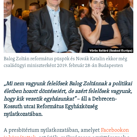
EURÓPAI UNIÓ
VILÁG
KLÍMAVÁLTOZÁS
A MÚLT TANULSÁGAI
KÖVESSEN MINKET!
Balog Zoltán református püspök és Novák Katalin ekkor még
családügyi miniszterként 2019. február 28-án Budapesten
Valamennyi RFE/RL weboldal
„Mi nem vagyunk felelősek Balog Zoltánnak a politikai
életben hozott döntéseiért, de azért felelősek vagyunk,
hogy kik vezetik egyházunkat”
– áll a Debrecen-
Kossuth utcai Református Egyházközség
nyilatkozatában.
A presbitérium nyilatkozatában, amelyet
Facebookon