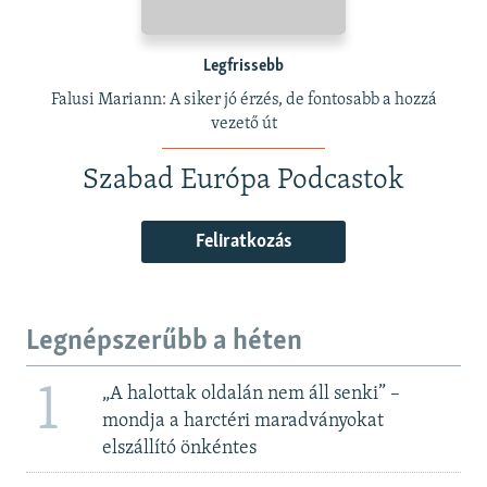
Legfrissebb
Falusi Mariann: A siker jó érzés, de fontosabb a hozzá
vezető út
Szabad Európa Podcastok
Feliratkozás
Legnépszerűbb a héten
1
„A halottak oldalán nem áll senki” –
mondja a harctéri maradványokat
elszállító önkéntes