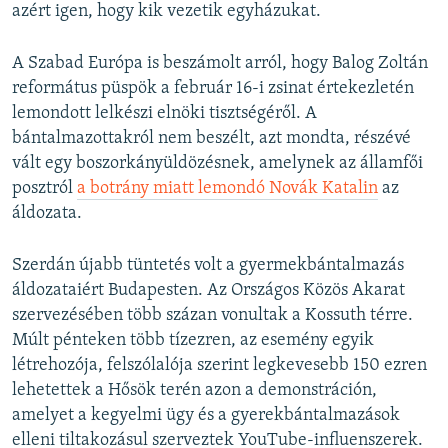
azért igen, hogy kik vezetik egyházukat.
A Szabad Európa is beszámolt arról, hogy Balog Zoltán
református püspök a február 16-i zsinat értekezletén
lemondott lelkészi elnöki tisztségéről. A
bántalmazottakról nem beszélt, azt mondta, részévé
vált egy boszorkányüldözésnek, amelynek az államfői
posztról
a botrány miatt lemondó Novák Katalin
az
áldozata.
Szerdán újabb tüntetés volt a gyermekbántalmazás
áldozataiért Budapesten. Az Országos Közös Akarat
szervezésében több százan vonultak a Kossuth térre.
Múlt pénteken több tízezren, az esemény egyik
létrehozója, felszólalója szerint legkevesebb 150 ezren
lehetettek a Hősök terén azon a demonstráción,
amelyet a
kegyelmi ügy és a gyerekbántalmazások
elleni tiltakozásul szerveztek YouTube-influenszerek.