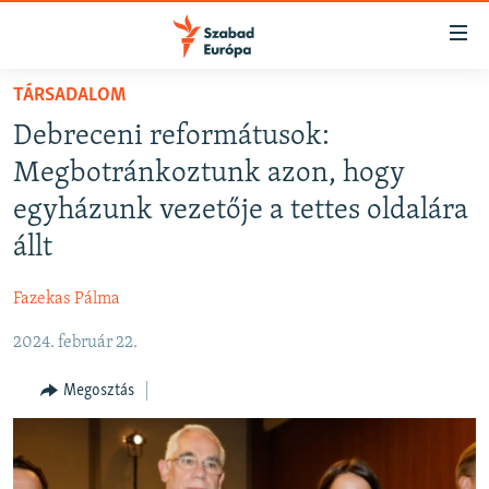
Akadálymentes
mód
Ugrás
TÁRSADALOM
a
NAPIRENDEN
Debreceni reformátusok:
fő
AKTUÁLIS
oldalra
Megbotránkoztunk azon, hogy
FELIRATKOZÁS
PODCASTOK
Ugrás
egyházunk vezetője a tettes oldalára
a
VIDEÓK
állt
tartalomjegyzékre
Spotify
ELEMZŐ
Ugrás
Fazekas Pálma
a
NER15
Feliratkozás
keresésre
2024. február 22.
SZABADON
TÁRSADALOM
Megosztás
DEMOKRÁCIA
A PÉNZ NYOMÁBAN