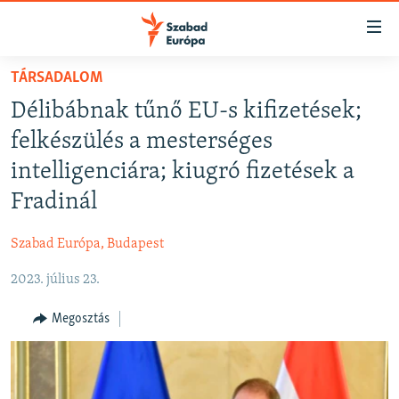
Akadálymentes
mód
Ugrás
TÁRSADALOM
a
NAPIRENDEN
Délibábnak tűnő EU-s kifizetések;
fő
AKTUÁLIS
oldalra
felkészülés a mesterséges
FELIRATKOZÁS
PODCASTOK
Ugrás
intelligenciára; kiugró fizetések a
a
VIDEÓK
Fradinál
tartalomjegyzékre
Spotify
ELEMZŐ
Ugrás
Szabad Európa, Budapest
a
NER15
Feliratkozás
keresésre
2023. július 23.
SZABADON
TÁRSADALOM
Megosztás
DEMOKRÁCIA
A PÉNZ NYOMÁBAN