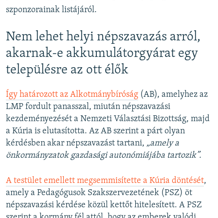
szponzorainak listájáról.
Nem lehet helyi népszavazás arról,
akarnak-e akkumulátorgyárat egy
településre az ott élők
Így határozott az Alkotmánybíróság
(AB), amelyhez az
LMP fordult panasszal, miután népszavazási
kezdeményezését a Nemzeti Választási Bizottság, majd
a Kúria is elutasította. Az AB szerint a párt olyan
kérdésben akar népszavazást tartani,
„amely a
önkormányzatok gazdasági autonómiájába tartozik”.
A testület emellett megsemmisítette a Kúria döntését
,
amely a Pedagógusok Szakszervezetének (PSZ) öt
népszavazási kérdése közül kettőt hitelesített. A PSZ
szerint a kormány fél attól, hogy az emberek valódi