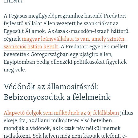
miatt
A Pegasus megfigyelőprogramhoz hasonló Predatort
fejlesztő vállalat ellen vezetett be szankciókat az
Egyesült Államok. Az észak-macedón–izraeli hátterű
cégnek
magyar leányvállalata is van, amely szintén
szankciós listára került.
A Predatort egyebek mellett
bevetették Görögországban egy újságíró ellen,
Egyiptomban pedig ellenzéki politikusokat figyeltek
meg vele.
Védőnők az államosításról:
Bebizonyosodtak a félelmeink
Alapvető dolgok sem működnek az új felállásban
július
elseje óta, az állami működtetés első heteiben –
mondják a védőnők, akik csak név nélkül mernek
nyilatkozni. Sok helyen még nem kaptak telefont, e-