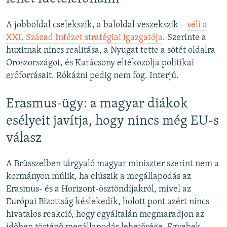
A jobboldal cselekszik, a baloldal veszekszik –
véli a
XXI. Század Intézet stratégiai igazgatója
. Szerinte a
huxitnak nincs realitása, a Nyugat tette a sötét oldalra
Oroszországot, és Karácsony eltékozolja politikai
erőforrásait. Rókázni pedig nem fog. Interjú.
Erasmus-ügy: a magyar diákok
esélyeit javítja, hogy nincs még EU-s
válasz
A Brüsszelben tárgyaló magyar miniszter szerint nem a
kormányon múlik, ha elúszik a megállapodás az
Erasmus- és a Horizont-ösztöndíjakról, mivel az
Európai Bizottság késlekedik, holott pont azért nincs
hivatalos reakció, hogy egyáltalán megmaradjon az