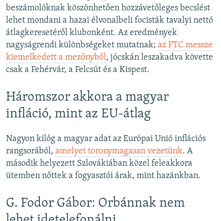
beszámolóknak köszönhetően hozzávetőleges becslést
lehet mondani a hazai élvonalbeli focisták tavalyi nettó
átlagkeresetéről klubonként. Az eredmények
nagyságrendi különbségeket mutatnak;
az FTC messze
kiemelkedett a mezőnyből
, jócskán leszakadva követte
csak a Fehérvár, a Felcsút és a Kispest.
Háromszor akkora a magyar
infláció, mint az EU-átlag
Nagyon kilóg a magyar adat az Európai Unió inflációs
rangsorából,
amelyet toronymagasan vezetünk
. A
második helyezett Szlovákiában közel feleakkora
ütemben nőttek a fogyasztói árak, mint hazánkban.
G. Fodor Gábor: Orbánnak nem
lehet idetelefonálni