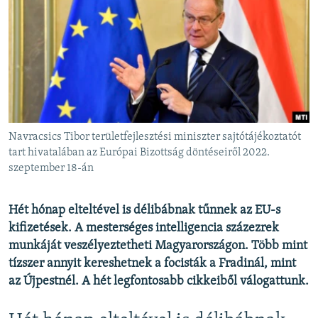
EURÓPAI UNIÓ
VILÁG
KLÍMAVÁLTOZÁS
A MÚLT TANULSÁGAI
KÖVESSEN MINKET!
Navracsics Tibor területfejlesztési miniszter sajtótájékoztatót
tart hivatalában az Európai Bizottság döntéseiről 2022.
szeptember 18-án
Valamennyi RFE/RL weboldal
Hét hónap elteltével is délibábnak tűnnek az EU-s
kifizetések. A mesterséges intelligencia százezrek
munkáját veszélyeztetheti Magyarországon. Több mint
tízszer annyit kereshetnek a focisták a Fradinál, mint
az Újpestnél. A hét legfontosabb cikkeiből válogattunk.