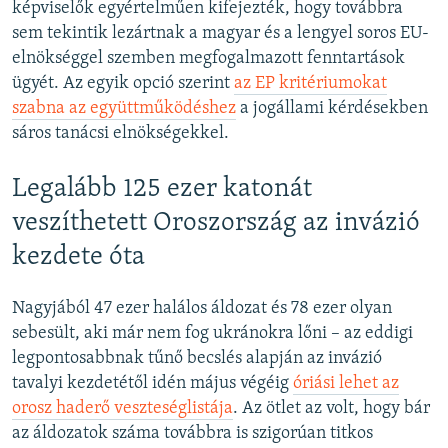
képviselők egyértelműen kifejezték, hogy továbbra
sem tekintik lezártnak a magyar és a lengyel soros EU-
elnökséggel szemben megfogalmazott fenntartások
ügyét. Az egyik opció szerint
az EP kritériumokat
szabna az együttműködéshez
a jogállami kérdésekben
sáros tanácsi elnökségekkel.
Legalább 125 ezer katonát
veszíthetett Oroszország az invázió
kezdete óta
Nagyjából 47 ezer halálos áldozat és 78 ezer olyan
sebesült, aki már nem fog ukránokra lőni – az eddigi
legpontosabbnak tűnő becslés alapján az invázió
tavalyi kezdetétől idén május végéig
óriási lehet az
orosz haderő veszteséglistája
. Az ötlet az volt, hogy bár
az áldozatok száma továbbra is szigorúan titkos