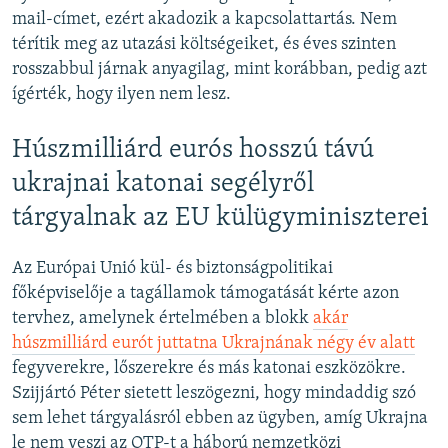
mail-címet, ezért akadozik a kapcsolattartás. Nem
térítik meg az utazási költségeiket, és éves szinten
rosszabbul járnak anyagilag, mint korábban, pedig azt
ígérték, hogy ilyen nem lesz.
Húszmilliárd eurós hosszú távú
ukrajnai katonai segélyről
tárgyalnak az EU külügyminiszterei
Az Európai Unió kül- és biztonságpolitikai
főképviselője a tagállamok támogatását kérte azon
tervhez, amelynek értelmében a blokk
akár
húszmilliárd eurót juttatna Ukrajnának négy év alatt
fegyverekre, lőszerekre és más katonai eszközökre.
Szijjártó Péter sietett leszögezni, hogy mindaddig szó
sem lehet tárgyalásról ebben az ügyben, amíg Ukrajna
le nem veszi az OTP-t a háború nemzetközi