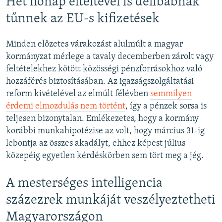
Hét hónap elteltével is délibábnak
tűnnek az EU-s kifizetések
Minden előzetes várakozást alulmúlt a magyar
kormányzat mérlege a tavaly decemberben zárolt vagy
feltételekhez kötött közösségi pénzforrásokhoz való
hozzáférés biztosításában. Az igazságszolgáltatási
reform kivételével az elmúlt félévben
semmilyen
érdemi elmozdulás nem történt
, így a pénzek sorsa is
teljesen bizonytalan. Emlékezetes, hogy a kormány
korábbi munkahipotézise az volt, hogy március 31-ig
lebontja az összes akadályt, ehhez képest július
közepéig egyetlen kérdéskörben sem tört meg a jég.
A mesterséges intelligencia
százezrek munkáját veszélyeztetheti
Magyarországon