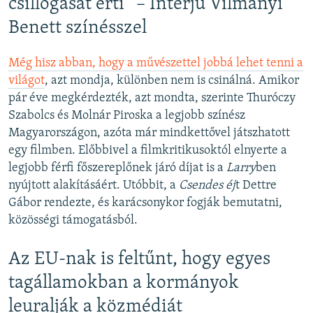
csillogását érti” – Interjú Vilmányi
Benett színésszel
Még hisz abban, hogy a művészettel jobbá lehet tenni a
világot
, azt mondja, különben nem is csinálná. Amikor
pár éve megkérdezték, azt mondta, szerinte Thuróczy
Szabolcs és Molnár Piroska a legjobb színész
Magyarországon, azóta már mindkettővel játszhatott
egy filmben. Előbbivel a filmkritikusoktól elnyerte a
legjobb férfi főszereplőnek járó díjat is a
Larry
ben
nyújtott alakításáért. Utóbbit, a
Csendes éj
t Dettre
Gábor rendezte, és karácsonykor fogják bemutatni,
közösségi támogatásból.
Az EU-nak is feltűnt, hogy egyes
tagállamokban a kormányok
leuralják a közmédiát