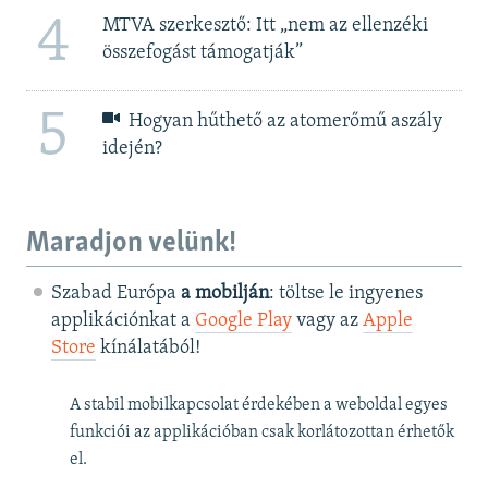
4
MTVA szerkesztő: Itt „nem az ellenzéki
összefogást támogatják”
5
Hogyan hűthető az atomerőmű aszály
idején?
Maradjon velünk!
Szabad Európa
a mobilján
: töltse le ingyenes
applikációnkat a
Google Play
vagy az
Apple
Store
kínálatából!
A stabil mobilkapcsolat érdekében a weboldal egyes
funkciói az applikációban csak korlátozottan érhetők
el.