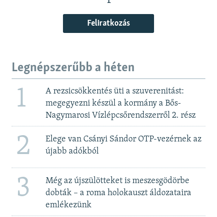
Feliratkozás
Legnépszerűbb a héten
1
A rezsicsökkentés üti a szuverenitást:
megegyezni készül a kormány a Bős-
Nagymarosi Vízlépcsőrendszerről 2. rész
2
Elege van Csányi Sándor OTP-vezérnek az
újabb adókból
3
Még az újszülötteket is meszesgödörbe
dobták – a roma holokauszt áldozataira
emlékezünk