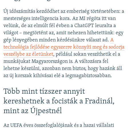
Új időszámítás kezdődhet az emberiség történetében: a
mesterséges intelligencia kora. Az MI régóta itt van
velünk, de az elmúlt fél évben a ChatGPT leuralta a
világot – megtörtént az, amit nehezen hihetettünk: egy
gép lényegében minden kérdésünkre választ ad.
A
technológia fejlődése egyszerre könnyíti meg és sodorja
veszélybe az életünket
, például sokan veszíthetik el a
munkájukat Magyarországon is. A változásra fel
lehetne készülni, azonban nem biztos, hogy hazánk áll
az új korszak kihívásai elé a legmagabiztosabban.
Több mint tízszer annyit
kereshetnek a focisták a Fradinál,
mint az Újpestnél
Az UEFA éves összefoglalójának és a hazai vállalati