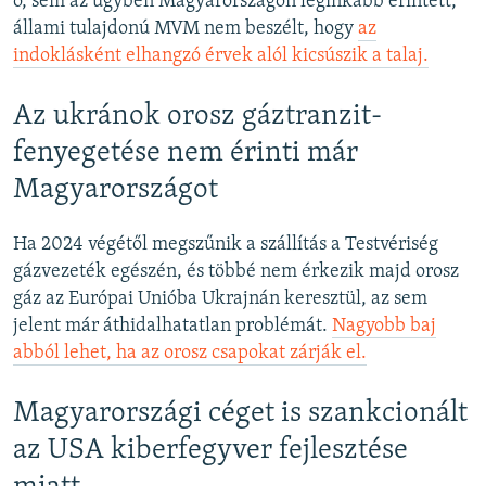
ő, sem az ügyben Magyarországon leginkább érintett,
állami tulajdonú MVM nem beszélt, hogy
az
indoklásként elhangzó érvek alól kicsúszik a talaj.
Az ukránok orosz gáztranzit-
fenyegetése nem érinti már
Magyarországot
Ha 2024 végétől megszűnik a szállítás a Testvériség
gázvezeték egészén, és többé nem érkezik majd orosz
gáz az Európai Unióba Ukrajnán keresztül, az sem
jelent már áthidalhatatlan problémát.
Nagyobb baj
abból lehet, ha az orosz csapokat zárják el.
Magyarországi céget is szankcionált
az USA kiberfegyver fejlesztése