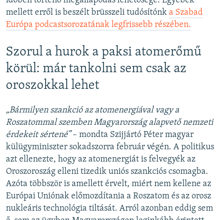
időben történő megállapodás lehetősége. Egyebek
mellett erről is beszélt brüsszeli tudósítónk
a Szabad
Európa podcastsorozatának legfrissebb részében.
Szorul a hurok a paksi atomerőmű
körül: már tankolni sem csak az
oroszokkal lehet
„Bármilyen szankció az atomenergiával vagy a
Roszatommal szemben Magyarország alapvető nemzeti
érdekeit sértené”
– mondta Szijjártó Péter magyar
külügyminiszter sokadszorra február végén. A politikus
azt ellenezte, hogy az atomenergiát is felvegyék az
Oroszoroszág elleni tizedik uniós szankciós csomagba.
Azóta többször is amellett érvelt, miért nem kellene az
Európai Uniónak előmozdítania a Roszatom és az orosz
nukleáris technológia tiltását. Arról azonban eddig sem