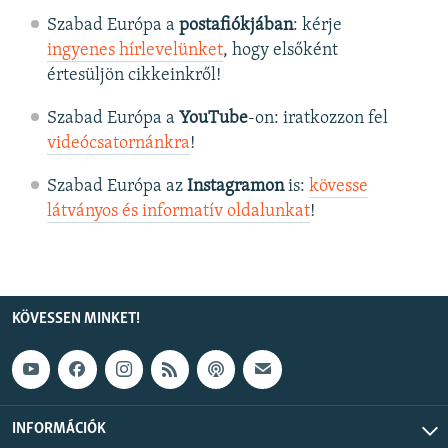
Szabad Európa a
postafiókjában
: kérje
ingyenes hírlevelünket
, hogy elsőként
értesüljön cikkeinkről!
Szabad Európa a
YouTube
-on: iratkozzon fel
videócsatornánkra
!
Szabad Európa az
Instagramon
is:
kövesse
látványos és informatív oldalunkat
! ​
KÖVESSEN MINKET!
INFORMÁCIÓK