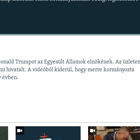
Donald Trumpot az Egyesült Államok elnökének. Az üzlet
lami hivatalt. A videóból kiderül, hogy merre kormányozta
Auto
240p
360p
y évben.
720p
1080p