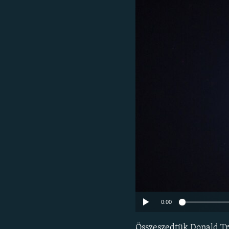
EURÓPAI UNIÓ
VILÁG
KLÍMAVÁLTOZÁS
A MÚLT TANULSÁGAI
0:00
Összeszedtük Donald Tr