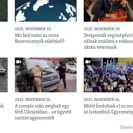
2025. NOVEMBER 20.
2025. NOVEMBER 20.
Mit kell tudni az orosz
Terapeuták segítségével
Burevesztnyik rakétáról?
válnak önállóvá a rokkan
ukrán veteránok
2025. NOVEMBER 16.
2025. NOVEMBER 16.
ak,
A sorozás után meghalt egy
Miért fordulnak el az or
férfi Ukrajnában – az ügyvéd
az Isztambuli Egyezmény
szerint agyonverték
Összes