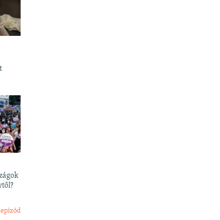
t
szágok
től?
 epizód