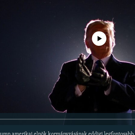
Jelenleg nincs elérhető tartal
ump amerikai elnök kormányzásának eddigi legfontosabb 