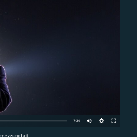
om
Auto
7:34
240p
mozzanatait.