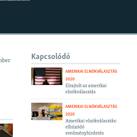
BEÁGYAZÁS
360p
480p
720p
1080p
Kapcsolódó
ember
480p
AMERIKAI ELNÖKVÁLASZTÁS
2020
Elrajtolt az amerikai
elnökválasztás
AMERIKAI ELNÖKVÁLASZTÁS
2020
Amerikai elnökválasztás:
elhúzódó
eredményhirdetés