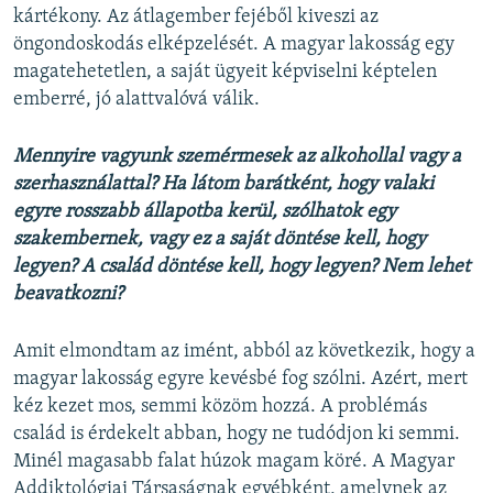
kártékony. Az átlagember fejéből kiveszi az
öngondoskodás elképzelését. A magyar lakosság egy
magatehetetlen, a saját ügyeit képviselni képtelen
emberré, jó alattvalóvá válik.
Mennyire vagyunk szemérmesek az alkohollal vagy a
szerhasználattal? Ha látom barátként, hogy valaki
egyre rosszabb állapotba kerül, szólhatok egy
szakembernek, vagy ez a saját döntése kell, hogy
legyen? A család döntése kell, hogy legyen? Nem lehet
beavatkozni?
Amit elmondtam az imént, abból az következik, hogy a
magyar lakosság egyre kevésbé fog szólni. Azért, mert
kéz kezet mos, semmi közöm hozzá. A problémás
család is érdekelt abban, hogy ne tudódjon ki semmi.
Minél magasabb falat húzok magam köré. A Magyar
Addiktológiai Társaságnak egyébként, amelynek az