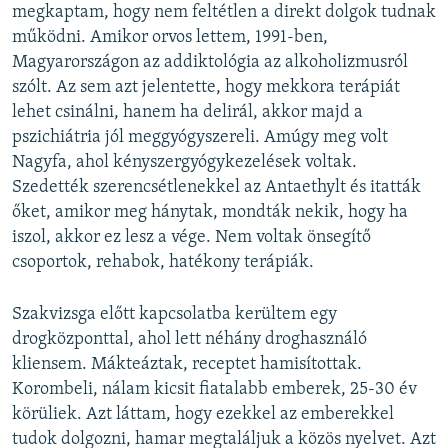
megkaptam, hogy nem feltétlen a direkt dolgok tudnak
működni. Amikor orvos lettem, 1991-ben,
Magyarországon az addiktológia az alkoholizmusról
szólt. Az sem azt jelentette, hogy mekkora terápiát
lehet csinálni, hanem ha delirál, akkor majd a
pszichiátria jól meggyógyszereli. Amúgy meg volt
Nagyfa, ahol kényszergyógykezelések voltak.
Szedették szerencsétlenekkel az Antaethylt és itatták
őket, amikor meg hánytak, mondták nekik, hogy ha
iszol, akkor ez lesz a vége. Nem voltak önsegítő
csoportok, rehabok, hatékony terápiák.
Szakvizsga előtt kapcsolatba kerültem egy
drogközponttal, ahol lett néhány droghasználó
kliensem. Mákteáztak, receptet hamisítottak.
Korombeli, nálam kicsit fiatalabb emberek, 25-30 év
körüliek. Azt láttam, hogy ezekkel az emberekkel
tudok dolgozni, hamar megtaláljuk a közös nyelvet. Azt