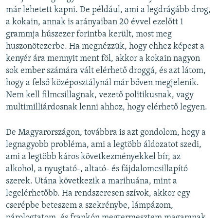
már lehetett kapni. De például, ami a legdrágább drog,
a kokain, annak is arányaiban 20 évvel ezelőtt 1
grammja húszezer forintba került, most meg
huszonötezerbe. Ha megnézzük, hogy ehhez képest a
kenyér ára mennyit ment föl, akkor a kokain nagyon
sok ember számára vált elérhető droggá, és azt látom,
hogy a felső középosztálynál már bőven megjelenik.
Nem kell filmcsillagnak, vezető politikusnak, vagy
multimilliárdosnak lenni ahhoz, hogy elérhető legyen.
De Magyarországon, továbbra is azt gondolom, hogy a
legnagyobb probléma, ami a legtöbb áldozatot szedi,
ami a legtöbb káros következményekkel bír, az
alkohol, a nyugtató-, altató- és fájdalomcsillapító
szerek. Utána következik a marihuána, mint a
legelérhetőbb. Ha rendszeresen szívok, akkor egy
cserépbe beteszem a szekrénybe, lámpázom,
párologtatom, és frankón megtermesztem magamnak,