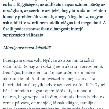
és ha a függőségek, az addikció magas szinten pörög az
országban, az szerinte azt jelzi, hogy társadalmi szinten
komoly problémák vannak, ahogy ő fogalmaz, nagyon
sok addiktív sztorit nem addiktológus tud megoldani. A
Szelfi podcastsorozatban elhangzott interjú
szerkesztett változata.
Mindig orvosnak készült?
Édesapám orvos volt. Nyilván az apai minta sokat
számított. De nagyon sokáig nem akartam orvos lenni.
Geológus, történelem tanár, operatőr, sok minden
akartam lenni. A filmművészetire meg az orvosira
felvételiztem és egyik helyre sem vettek fel. Illés Gyuri
bácsi, minden magyar operatőrök atyja mondta
nekem, hogy szépek a fotóim, akár alkalmas is lehetek
erre a pályára, de menjek, lássak világot, tanuljak