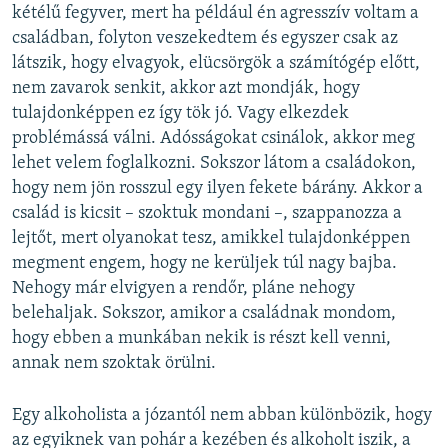
kétélű fegyver, mert ha például én agresszív voltam a
családban, folyton veszekedtem és egyszer csak az
látszik, hogy elvagyok, elücsörgök a számítógép előtt,
nem zavarok senkit, akkor azt mondják, hogy
tulajdonképpen ez így tök jó. Vagy elkezdek
problémássá válni. Adósságokat csinálok, akkor meg
lehet velem foglalkozni. Sokszor látom a családokon,
hogy nem jön rosszul egy ilyen fekete bárány. Akkor a
család is kicsit – szoktuk mondani –, szappanozza a
lejtőt, mert olyanokat tesz, amikkel tulajdonképpen
megment engem, hogy ne kerüljek túl nagy bajba.
Nehogy már elvigyen a rendőr, pláne nehogy
belehaljak. Sokszor, amikor a családnak mondom,
hogy ebben a munkában nekik is részt kell venni,
annak nem szoktak örülni.
Egy alkoholista a józantól nem abban különbözik, hogy
az egyiknek van pohár a kezében és alkoholt iszik, a