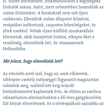
el. Szinte lefeleződött, leharmadolódott a segítséghez
fordulók száma. Azért, mert nehezebben használták az
online felületeket. A fiataloknál nem volt ilyen
csökkenés. Elkezdtük online állapotot felmérni,
terápiákat indítottunk, csoportos lehetőségeket, és
éltek ezekkel. Voltak olyan külföldi munkavállaló
klienseink, akik hazajöttek bulizni, elkapta őket a
rendőrség, elterelésük lett, de visszamentek
Hollandiába.
Mit jelent, hogy elterelésük lett?
Az elterelés arról szól, hogy az, amit elkövetek,
többnyire csekély mélységgel fogyasztói magatartást
valósítok meg, nullától két évig terjedő
börtönbüntetést kaphatnék érte, de ebben az esetben
választhatom alternatívaként a fél éves gyógykezelést.
Ezt hívjuk elterelésnek. Itt a törvényalkotó szándéka az