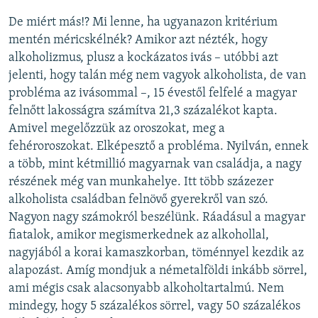
De miért más!? Mi lenne, ha ugyanazon kritérium
mentén méricskélnék? Amikor azt nézték, hogy
alkoholizmus, plusz a kockázatos ivás – utóbbi azt
jelenti, hogy talán még nem vagyok alkoholista, de van
probléma az ivásommal –, 15 évestől felfelé a magyar
felnőtt lakosságra számítva 21,3 százalékot kapta.
Amivel megelőzzük az oroszokat, meg a
fehéroroszokat. Elképesztő a probléma. Nyilván, ennek
a több, mint kétmillió magyarnak van családja, a nagy
részének még van munkahelye. Itt több százezer
alkoholista családban felnövő gyerekről van szó.
Nagyon nagy számokról beszélünk. Ráadásul a magyar
fiatalok, amikor megismerkednek az alkohollal,
nagyjából a korai kamaszkorban, töménnyel kezdik az
alapozást. Amíg mondjuk a németalföldi inkább sörrel,
ami mégis csak alacsonyabb alkoholtartalmú. Nem
mindegy, hogy 5 százalékos sörrel, vagy 50 százalékos