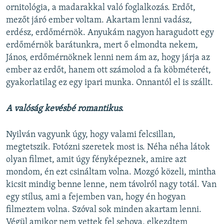
ornitológia, a madarakkal való foglalkozás. Erdőt,
mezőt járó ember voltam. Akartam lenni vadász,
erdész, erdőmérnök. Anyukám nagyon haragudott egy
erdőmérnök barátunkra, mert ő elmondta nekem,
János, erdőmérnöknek lenni nem ám az, hogy járja az
ember az erdőt, hanem ott számolod a fa köbméterét,
gyakorlatilag ez egy ipari munka. Onnantól el is szállt.
A valóság kevésbé romantikus.
Nyilván vagyunk úgy, hogy valami felcsillan,
megtetszik. Fotózni szeretek most is. Néha néha látok
olyan filmet, amit úgy fényképeznek, amire azt
mondom, én ezt csináltam volna. Mozgó közeli, mintha
kicsit mindig benne lenne, nem távolról nagy totál. Van
egy stílus, ami a fejemben van, hogy én hogyan
filmeztem volna. Szóval sok minden akartam lenni.
Végül amikor nem vettek fel sehova, elkezdtem