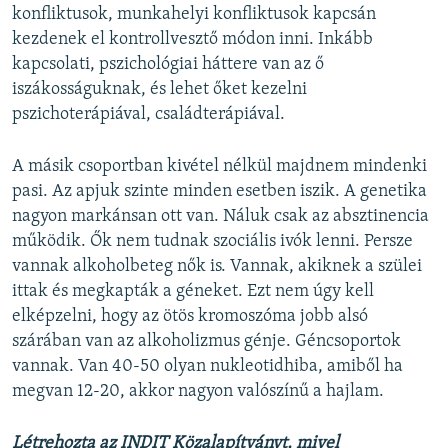
konfliktusok, munkahelyi konfliktusok kapcsán
kezdenek el kontrollvesztő módon inni. Inkább
kapcsolati, pszichológiai háttere van az ő
iszákosságuknak, és lehet őket kezelni
pszichoterápiával, családterápiával.
A másik csoportban kivétel nélkül majdnem mindenki
pasi. Az apjuk szinte minden esetben iszik. A genetika
nagyon markánsan ott van. Náluk csak az absztinencia
működik. Ők nem tudnak szociális ivók lenni. Persze
vannak alkoholbeteg nők is. Vannak, akiknek a szülei
ittak és megkapták a géneket. Ezt nem úgy kell
elképzelni, hogy az ötös kromoszóma jobb alsó
szárában van az alkoholizmus génje. Géncsoportok
vannak. Van 40-50 olyan nukleotidhiba, amiből ha
megvan 12-20, akkor nagyon valószínű a hajlam.
Létrehozta az INDIT Közalapítványt, mivel