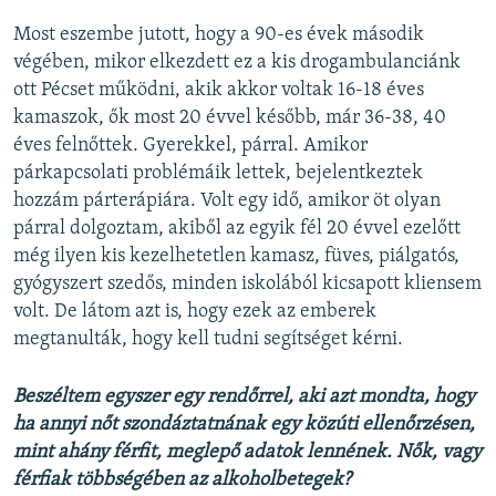
Most eszembe jutott, hogy a 90-es évek második
végében, mikor elkezdett ez a kis drogambulanciánk
ott Pécset működni, akik akkor voltak 16-18 éves
kamaszok, ők most 20 évvel később, már 36-38, 40
éves felnőttek. Gyerekkel, párral. Amikor
párkapcsolati problémáik lettek, bejelentkeztek
hozzám párterápiára. Volt egy idő, amikor öt olyan
párral dolgoztam, akiből az egyik fél 20 évvel ezelőtt
még ilyen kis kezelhetetlen kamasz, füves, piálgatós,
gyógyszert szedős, minden iskolából kicsapott kliensem
volt. De látom azt is, hogy ezek az emberek
megtanulták, hogy kell tudni segítséget kérni.
Beszéltem egyszer egy rendőrrel, aki azt mondta, hogy
ha annyi nőt szondáztatnának egy közúti ellenőrzésen,
mint ahány férfit, meglepő adatok lennének. Nők, vagy
férfiak többségében az alkoholbetegek?