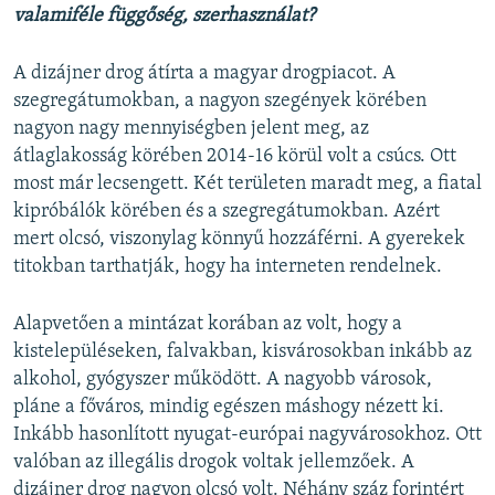
valamiféle függőség, szerhasználat?
A dizájner drog átírta a magyar drogpiacot. A
szegregátumokban, a nagyon szegények körében
nagyon nagy mennyiségben jelent meg, az
átlaglakosság körében 2014-16 körül volt a csúcs. Ott
most már lecsengett. Két területen maradt meg, a fiatal
kipróbálók körében és a szegregátumokban. Azért
mert olcsó, viszonylag könnyű hozzáférni. A gyerekek
titokban tarthatják, hogy ha interneten rendelnek.
Alapvetően a mintázat korában az volt, hogy a
kistelepüléseken, falvakban, kisvárosokban inkább az
alkohol, gyógyszer működött. A nagyobb városok,
pláne a főváros, mindig egészen máshogy nézett ki.
Inkább hasonlított nyugat-európai nagyvárosokhoz. Ott
valóban az illegális drogok voltak jellemzőek. A
dizájner drog nagyon olcsó volt. Néhány száz forintért