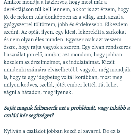
Amikor mondja a háziorvos, hogy most már a
derékfájáson túl kell lennem, akkor is azt érzem, hogy
jó, de nekem tulajdonképpen az a világ, amit azzal a
gyógyszerrel töltöttem, jobb és érdekesebb. Elkezdem
szedni. Az opiát ilyen, egy kicsit lekerekíti a sarkokat
és nem olyan éles minden. Egyszer csak azt veszem
észre, hogy rajta vagyok a szeren. Egy olyan rendszeres
használat jön elő, amikor azt mondom, hogy jobban
kezelem az érzelmeimet, az indulataimat. Kicsit
mindenki számára elviselhetőbb vagyok, még mondják
is, hogy te egy idegbeteg voltál korábban, most meg
milyen kedves, szelíd, jótét ember lettél. Fát lehet
vágni a hátadon, meg ilyenek.
Saját maguk felismerik ezt a problémát, vagy inkább a
család kér segítséget?
Nyilván a családot jobban kezdi el zavarni. De ez is