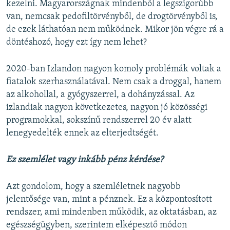
kezelni. Magyarországnak mindenből a legszigorúbb
van, nemcsak pedofiltörvényből, de drogtörvényből is,
de ezek láthatóan nem működnek. Mikor jön végre rá a
döntéshozó, hogy ezt így nem lehet?
2020-ban Izlandon nagyon komoly problémák voltak a
fiatalok szerhasználatával. Nem csak a droggal, hanem
az alkohollal, a gyógyszerrel, a dohányzással. Az
izlandiak nagyon következetes, nagyon jó közösségi
programokkal, sokszínű rendszerrel 20 év alatt
lenegyedelték ennek az elterjedtségét.
Ez szemlélet vagy inkább pénz kérdése?
Azt gondolom, hogy a szemléletnek nagyobb
jelentősége van, mint a pénznek. Ez a központosított
rendszer, ami mindenben működik, az oktatásban, az
egészségügyben, szerintem elképesztő módon