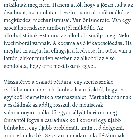
másiknak meg nem. Hanem attól, hogy a józan tudja az
érzelmeit, az indulatait kezelni. Vannak működőképes
megküzdési mechanizmusai. Van önismerete. Van egy
szociális rendszer, amiben jól működik. Az
alkoholistának ezt mind az alkohol csinálja meg. Neki
ivócimborái vannak. A kocsma az ő kikapcsolódása. Ha
meghal az anyja, ha elhagyja a kedvese, ha ötöse van a
lottón, akkor minden esetben az alkohol az első
gondolata, hogy erre most iszunk egyet.
Visszatérve a családi példára, egy szerhasználó
családja nem abban különbözik a másiktól, hogy az
egyikből kiemeltük a szerhasználót. Mert akkor annak
a családnak az addig rosszul, de mégiscsak
valamennyire működő egyensúlyát borítom meg.
Onnantól fogva a családnak kell keresni egy újabb
bűnbakot, egy újabb problémát, amin tud dolgozni,
amin elműködik. Szoktam mondani a kollégáimnak,