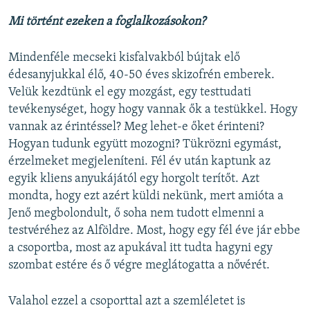
Mi történt ezeken a foglalkozásokon?
Mindenféle mecseki kisfalvakból bújtak elő
édesanyjukkal élő, 40-50 éves skizofrén emberek.
Velük kezdtünk el egy mozgást, egy testtudati
tevékenységet, hogy hogy vannak ők a testükkel. Hogy
vannak az érintéssel? Meg lehet-e őket érinteni?
Hogyan tudunk együtt mozogni? Tükrözni egymást,
érzelmeket megjeleníteni. Fél év után kaptunk az
egyik kliens anyukájától egy horgolt terítőt. Azt
mondta, hogy ezt azért küldi nekünk, mert amióta a
Jenő megbolondult, ő soha nem tudott elmenni a
testvéréhez az Alföldre. Most, hogy egy fél éve jár ebbe
a csoportba, most az apukával itt tudta hagyni egy
szombat estére és ő végre meglátogatta a nővérét.
Valahol ezzel a csoporttal azt a szemléletet is