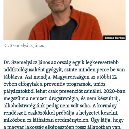
EURÓPAI UNIÓ
VILÁG
KLÍMAVÁLTOZÁS
A MÚLT TANULSÁGAI
Dr. Szemelyácz János
KÖVESSEN MINKET!
Dr. Szemelyácz János az ország egyik legkeresettebb
addiktológusaként gyógyít, szinte minden perce be van
táblázva. Azt mondja, Magyarországon az utóbbi 12
Valamennyi RFE/RL weboldal
évben elfogytak a preventív programok, uniós
pályázatokból lehet csak prevenciót csinálni. 2020-ban
megszűnt a nemzeti drogstratégia, és nem készült új,
alkoholstratégiánk pedig nem volt soha. A kormány
rendészeti eszközökkel próbálja a helyzetet kezelni,
miközben ez láthatóan eredménytelen. Úgy látja, hogy
a magyar lakosság elképesztően rossz állapotban van,