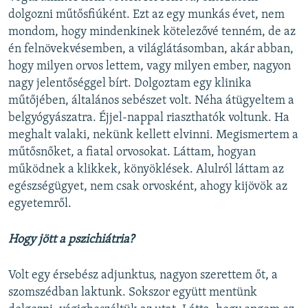
dolgozni műtősfiúként. Ezt az egy munkás évet, nem
mondom, hogy mindenkinek kötelezővé tenném, de az
én felnövekvésemben, a világlátásomban, akár abban,
hogy milyen orvos lettem, vagy milyen ember, nagyon
nagy jelentőséggel bírt. Dolgoztam egy klinika
műtőjében, általános sebészet volt. Néha átügyeltem a
belgyógyászatra. Éjjel-nappal riaszthatók voltunk. Ha
meghalt valaki, nekünk kellett elvinni. Megismertem a
műtősnőket, a fiatal orvosokat. Láttam, hogyan
működnek a klikkek, könyöklések. Alulról láttam az
egészségügyet, nem csak orvosként, ahogy kijövök az
egyetemről.
Hogy jött a pszichiátria?
Volt egy érsebész adjunktus, nagyon szerettem őt, a
szomszédban laktunk. Sokszor együtt mentünk