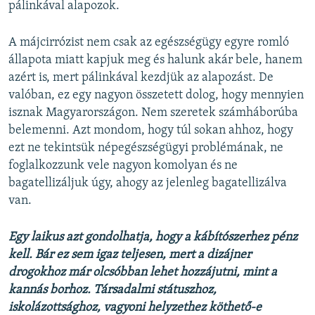
pálinkával alapozok.
A májcirrózist nem csak az egészségügy egyre romló
állapota miatt kapjuk meg és halunk akár bele, hanem
azért is, mert pálinkával kezdjük az alapozást. De
valóban, ez egy nagyon összetett dolog, hogy mennyien
isznak Magyarországon. Nem szeretek számháborúba
belemenni. Azt mondom, hogy túl sokan ahhoz, hogy
ezt ne tekintsük népegészségügyi problémának, ne
foglalkozzunk vele nagyon komolyan és ne
bagatellizáljuk úgy, ahogy az jelenleg bagatellizálva
van.
Egy laikus azt gondolhatja, hogy a kábítószerhez pénz
kell. Bár ez sem igaz teljesen, mert a dizájner
drogokhoz már olcsóbban lehet hozzájutni, mint a
kannás borhoz. Társadalmi státuszhoz,
iskolázottsághoz, vagyoni helyzethez köthető-e