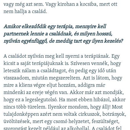
vagy még azt sem. Vagy kirohan a kocsiba, mert ott
nem hallja a család.
Amikor elkezdődik egy terápia, mennyire kell
partnernek lennie a családnak, és milyen hosszú,
nyilván egyénfüggő, de meddig tart egy ilyen kezelés?
A családot nyilván meg kell nyerni a terápiának. Egy
kicsit a saját terápiájuknak is. Szívesen vennék, hogy
leteszik nálam a családtagot, én pedig egy idő után
visszaadom, miután megszereltem. Azt is látom, hogy
mire a kliens végre eljut hozzám, addigra már
mindenki az ereje végén van. Akkor már azt mondják,
hogy ez a legeslegutolsó. Ha most ebben hibázol, akkor
nincs több türelem. Ilyenkor mondom, hogy állj! Most
tulajdonképpen azért nem voltak cirkuszok, botrányok,
üvöltözések, mert egy csomó helyzetet, feszültséget,
szorongást kezelt például az alkohollal. A családot fel