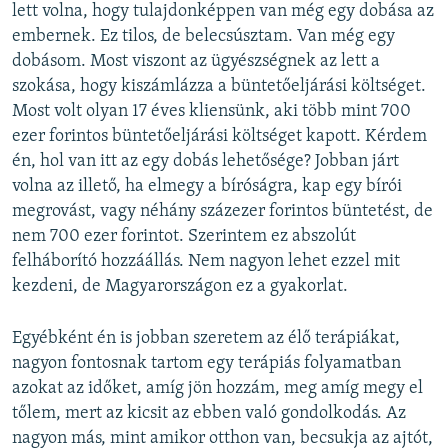
lett volna, hogy tulajdonképpen van még egy dobása az
embernek. Ez tilos, de belecsúsztam. Van még egy
dobásom. Most viszont az ügyészségnek az lett a
szokása, hogy kiszámlázza a büntetőeljárási költséget.
Most volt olyan 17 éves kliensünk, aki több mint 700
ezer forintos büntetőeljárási költséget kapott. Kérdem
én, hol van itt az egy dobás lehetősége? Jobban járt
volna az illető, ha elmegy a bíróságra, kap egy bírói
megrovást, vagy néhány százezer forintos büntetést, de
nem 700 ezer forintot. Szerintem ez abszolút
felháborító hozzáállás. Nem nagyon lehet ezzel mit
kezdeni, de Magyarországon ez a gyakorlat.
Egyébként én is jobban szeretem az élő terápiákat,
nagyon fontosnak tartom egy terápiás folyamatban
azokat az időket, amíg jön hozzám, meg amíg megy el
tőlem, mert az kicsit az ebben való gondolkodás. Az
nagyon más, mint amikor otthon van, becsukja az ajtót,