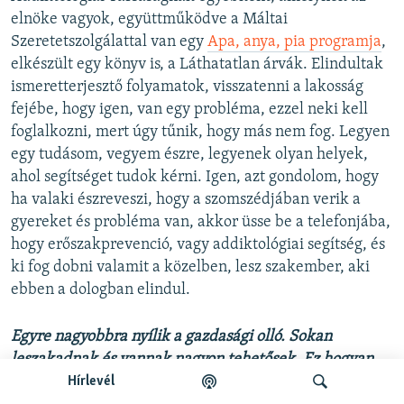
elnöke vagyok, együttműködve a Máltai
Szeretetszolgálattal van egy
Apa, anya, pia programja
,
elkészült egy könyv is, a Láthatatlan árvák. Elindultak
ismeretterjesztő folyamatok, visszatenni a lakosság
fejébe, hogy igen, van egy probléma, ezzel neki kell
foglalkozni, mert úgy tűnik, hogy más nem fog. Legyen
egy tudásom, vegyem észre, legyenek olyan helyek,
ahol segítséget tudok kérni. Igen, azt gondolom, hogy
ha valaki észreveszi, hogy a szomszédjában verik a
gyereket és probléma van, akkor üsse be a telefonjába,
hogy erőszakprevenció, vagy addiktológiai segítség, és
ki fog dobni valamit a közelben, lesz szakember, aki
ebben a dologban elindul.
Egyre nagyobbra nyílik a gazdasági olló. Sokan
leszakadnak és vannak nagyon tehetősek. Ez hogyan
változtatja majd az alkoholizmus, vagy a szerhasználat
Hírlevél