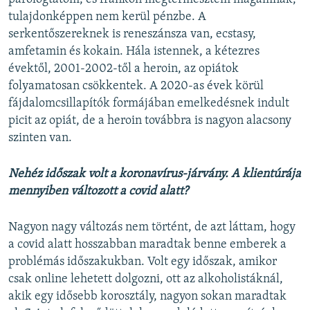
tulajdonképpen nem kerül pénzbe. A
serkentőszereknek is reneszánsza van, ecstasy,
amfetamin és kokain. Hála istennek, a kétezres
évektől, 2001-2002-től a heroin, az opiátok
folyamatosan csökkentek. A 2020-as évek körül
fájdalomcsillapítók formájában emelkedésnek indult
picit az opiát, de a heroin továbbra is nagyon alacsony
szinten van.
Nehéz időszak volt a koronavírus-járvány. A klientúrája
mennyiben változott a covid alatt?
Nagyon nagy változás nem történt, de azt láttam, hogy
a covid alatt hosszabban maradtak benne emberek a
problémás időszakukban. Volt egy időszak, amikor
csak online lehetett dolgozni, ott az alkoholistáknál,
akik egy idősebb korosztály, nagyon sokan maradtak