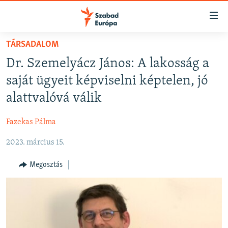
Akadálymentes
mód
Ugrás
TÁRSADALOM
a
NAPIRENDEN
Dr. Szemelyácz János: A lakosság a
fő
AKTUÁLIS
oldalra
saját ügyeit képviselni képtelen, jó
PODCASTOK
Ugrás
alattvalóvá válik
a
VIDEÓK
tartalomjegyzékre
Fazekas Pálma
ELEMZŐ
Ugrás
a
2023. március 15.
NER15
keresésre
SZABADON
Megosztás
TÁRSADALOM
DEMOKRÁCIA
A PÉNZ NYOMÁBAN