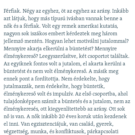
Férfiak. Négy az egyhez, öt az egyhez az arány. Inkább
azt látjuk, hogy más típusú ivásban vannak benne a
nők és a férfiak. Volt egy remek amerikai kutatás,
nagyon sok iszákos embert kérdeztek meg három
jellemző mentén. Hogyan lehet motiválni jutalommal?
Mennyire akarja elkerülni a büntetést? Mennyire
élménykereső? Leegyszerűsítve, két csoportot találtak.
Az egyiknek fontos volt a jutalom, el akarta kerülni a
büntetést és nem volt élménykereső. A másik meg
ennek pont a fordítottja. Nem érdekelte, hogy
jutalmazzák, nem érdekelte, hogy büntetik,
élménykereső volt és impulzív. Az első csoportba, ahol
tulajdonképpen számít a büntetés és a jutalom, nem az
élménykeresés, ott kiegyenlítettebb az arány. Ott sok
nő is van. A nők inkább 20 éves koruk után kezdenek
el inni. Van egzisztenciájuk, van család, gyerek,
végzettség, munka, és konfliktusok, párkapcsolati