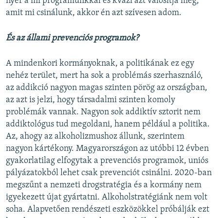
nyer a mi programunkkal és kvázi azt valósítja meg,
amit mi csinálunk, akkor én azt szívesen adom.
És az állami prevenciós programok?
A mindenkori kormányoknak, a politikának ez egy
nehéz terület, mert ha sok a problémás szerhasználó,
az addikció nagyon magas szinten pörög az országban,
az azt is jelzi, hogy társadalmi szinten komoly
problémák vannak. Nagyon sok addiktív sztorit nem
addiktológus tud megoldani, hanem például a politika.
Az, ahogy az alkoholizmushoz állunk, szerintem
nagyon kártékony. Magyarországon az utóbbi 12 évben
gyakorlatilag elfogytak a prevenciós programok, uniós
pályázatokból lehet csak prevenciót csinálni. 2020-ban
megszűnt a nemzeti drogstratégia és a kormány nem
igyekezett újat gyártatni. Alkoholstratégiánk nem volt
soha. Alapvetően rendészeti eszközökkel próbálják ezt