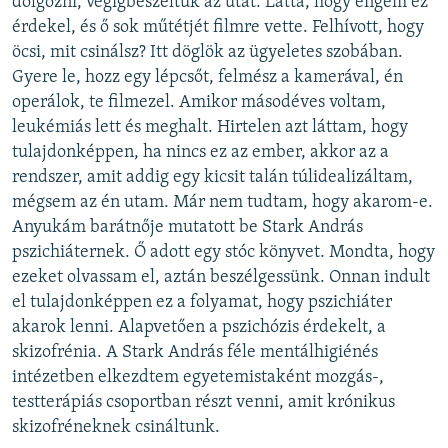
dolgozni, végigbeszéltük az utat. Látta, hogy engem ez
érdekel, és ő sok műtétjét filmre vette. Felhívott, hogy
öcsi, mit csinálsz? Itt döglök az ügyeletes szobában.
Gyere le, hozz egy lépcsőt, felmész a kamerával, én
operálok, te filmezel. Amikor másodéves voltam,
leukémiás lett és meghalt. Hirtelen azt láttam, hogy
tulajdonképpen, ha nincs ez az ember, akkor az a
rendszer, amit addig egy kicsit talán túlidealizáltam,
mégsem az én utam. Már nem tudtam, hogy akarom-e.
Anyukám barátnője mutatott be Stark András
pszichiáternek. Ő adott egy stóc könyvet. Mondta, hogy
ezeket olvassam el, aztán beszélgessünk. Onnan indult
el tulajdonképpen ez a folyamat, hogy pszichiáter
akarok lenni. Alapvetően a pszichózis érdekelt, a
skizofrénia. A Stark András féle mentálhigiénés
intézetben elkezdtem egyetemistaként mozgás-,
testterápiás csoportban részt venni, amit krónikus
skizofréneknek csináltunk.