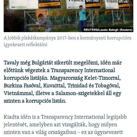
EURÓPAI UNIÓ
VILÁG
KLÍMAVÁLTOZÁS
A MÚLT TANULSÁGAI
A Jobbik plakátkampánya 2017-ben a kormányzati korrupcióra
igyekezett reflektálni
KÖVESSEN MINKET!
Tavaly még Bulgáriát sikerült megelőzni, idén már
előttünk végeztek a Transparency International
korrupciós listáján. Magyarország Kelet-Timorral,
Valamennyi RFE/RL weboldal
Burkina Fasóval, Kuvaittal, Trinidad és Tobagóval,
Vietnámmal, illetve a Salamon-szigetekkel áll egy
szinten a korrupciós listán.
Kiadta idén is a Transparency International legújabb
jelentését, amelyben azt vizsgálták, hogy milyen
szinten van a világ országaiban – ez az úgynevezett