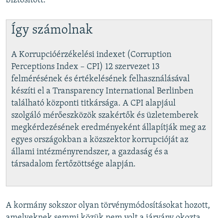
biztosított.
Így számolnak
A Korrupcióérzékelési indexet (Corruption
Perceptions Index – CPI) 12 szervezet 13
felmérésének és értékelésének felhasználásával
készíti el a Transparency International Berlinben
található központi titkársága. A CPI alapjául
szolgáló mérőeszközök szakértők és üzletemberek
megkérdezésének eredményeként állapítják meg az
egyes országokban a közszektor korrupcióját az
állami intézményrendszer, a gazdaság és a
társadalom fertőzöttsége alapján.
A kormány sokszor olyan törvénymódosításokat hozott,
amelyeknek semmi közük nem volt a járvány okozta