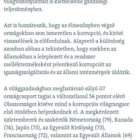
világviszonylatban is kiemelkedő gazdasági
teljesítményhez.
Azt is hozzáteszik, hogy az élmezőnyben végző
országokban sem ismeretlen a korrupció, és kirívó
visszaélések is előfordulnak. Alapvető a különbség
azonban abban a tekintetben, hogy ezekben az
államokban a leleplezett és a rendszer
melléktermékeként jelentkező korrupciót az
igazságszolgáltatás és az állami intézmények üldözik.
A világgazdaságban meghatározó súlyú G7
országcsoport tagjai a változatlanul 56 pontot elérő
Olaszországot kivéve mind a korrupciós világrangsor
első ötödében helyezkednek el. A megkérdezett
üzletemberek és szakértők Németország (79), Kanada
(74), Japán (73), az Egyesült Királyság (73),
Franciaország (72), valamint az Egyesült Államok (69)