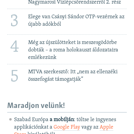
Nagymarosi Vízlépcsőrendszerről 2. rész
3
Elege van Csányi Sándor OTP-vezérnek az
újabb adókból
4
Még az újszülötteket is meszesgödörbe
dobták – a roma holokauszt áldozataira
emlékezünk
5
MTVA szerkesztő: Itt „nem az ellenzéki
összefogást támogatják”
Maradjon velünk!
Szabad Európa
a mobilján
: töltse le ingyenes
applikációnkat a
Google Play
vagy az
Apple