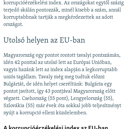
korrupcióérzékelési index. Az országokat egytől százig
terjedő skálán pontozzák, minél kisebb a szám, annál
korruptabbnak tartják a megkérdezettek az adott
országot.
Utolsó helyen az EU-ban
Magyarország egy pontot rontott tavalyi pontszámán,
idén 42 ponttal az utolsó lett az Európai Unióban,
vagyis hazánk lett az index alapján a legkorruptabb
uniós tagállam. Tavaly még meg tudtuk előzni
Bulgáriát, de idén helyet cseréltünk: Bulgária egy
pontot javított, így 43 pontjával Magyarország előtt
végzett. Csehország (55 pont), Lengyelország (55),
Szlovákia (55) már évek óta sokkal jobb teljesítményt
nyújt a korrupció elleni küzdelemben.