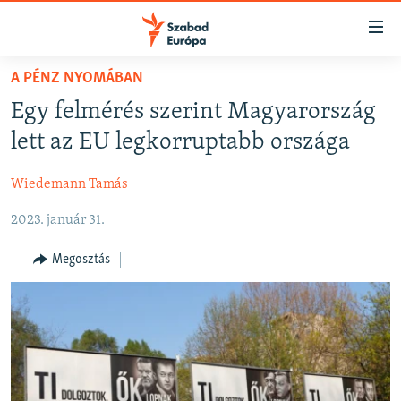
Akadálymentes
mód
Ugrás
A PÉNZ NYOMÁBAN
a
NAPIRENDEN
Egy felmérés szerint Magyarország
fő
AKTUÁLIS
oldalra
lett az EU legkorruptabb országa
FELIRATKOZÁS
PODCASTOK
Ugrás
a
Wiedemann Tamás
VIDEÓK
tartalomjegyzékre
Spotify
2023. január 31.
ELEMZŐ
Ugrás
a
NER15
Megosztás
Feliratkozás
keresésre
SZABADON
TÁRSADALOM
DEMOKRÁCIA
A PÉNZ NYOMÁBAN