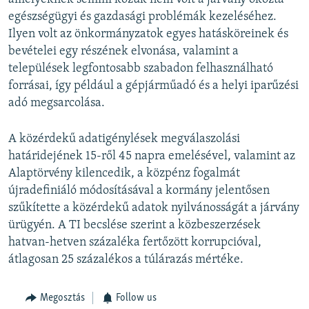
egészségügyi és gazdasági problémák kezeléséhez.
Ilyen volt az önkormányzatok egyes hatásköreinek és
bevételei egy részének elvonása, valamint a
települések legfontosabb szabadon felhasználható
forrásai, így például a gépjárműadó és a helyi iparűzési
adó megsarcolása.
A közérdekű adatigénylések megválaszolási
határidejének 15-ről 45 napra emelésével, valamint az
Alaptörvény kilencedik, a közpénz fogalmát
újradefiniáló módosításával a kormány jelentősen
szűkítette a közérdekű adatok nyilvánosságát a járvány
ürügyén. A TI becslése szerint a közbeszerzések
hatvan-hetven százaléka fertőzött korrupcióval,
átlagosan 25 százalékos a túlárazás mértéke.
Megosztás
Follow us