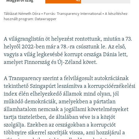
A világranglistán öt helyezést rontottunk, miután a 73.
helyről 2022-ben már a 78.-ra csúsztunk le. Az első,
vagyis a világ legkevésbé korrupt országa Dánia lett,
amelyet Finnország és Új-Zéland követ.
A Transparency szerint a felvilágosult autokráciának
tekinthető Szingapúrt leszámítva a korrupcióérzékelési
index élén elhelyezkedő államok mind olyan, jól
működő demokráciák, amelyekben a pártatlan
államhatalom nemcsak a jogállami követelményeket
tartja tiszteletben, de általában véve is a közjót
szolgálja. Ezekben az országokban a korrupciót
többnyire sikerrel szorítják vissza, ami hozzájárul a