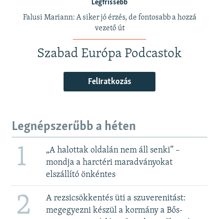
Legfrissebb
Falusi Mariann: A siker jó érzés, de fontosabb a hozzá
vezető út
Szabad Európa Podcastok
Feliratkozás
Legnépszerűbb a héten
1
„A halottak oldalán nem áll senki” –
mondja a harctéri maradványokat
elszállító önkéntes
2
A rezsicsökkentés üti a szuverenitást:
megegyezni készül a kormány a Bős-