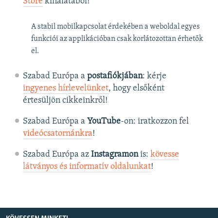
Store
kínálatából!
A stabil mobilkapcsolat érdekében a weboldal egyes
funkciói az applikációban csak korlátozottan érhetők
el.
Szabad Európa a
postafiókjában
: kérje
ingyenes hírlevelünket
, hogy elsőként
értesüljön cikkeinkről!
Szabad Európa a
YouTube
-on: iratkozzon fel
videócsatornánkra
!
Szabad Európa az
Instagramon
is:
kövesse
látványos és informatív oldalunkat
! ​