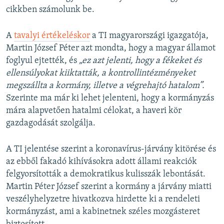
cikkben számolunk be.
A
tavalyi értékeléskor
a TI magyarországi igazgatója,
Martin József Péter azt mondta, hogy a magyar államot
foglyul ejtették, és
„ez azt jelenti, hogy a fékeket és
ellensúlyokat kiiktatták, a kontrollintézményeket
megszállta a kormány, illetve a végrehajtó hatalom”.
Szerinte ma már ki lehet jelenteni, hogy a kormányzás
mára alapvetően hatalmi célokat, a haveri kör
gazdagodását szolgálja.
A TI jelentése szerint a koronavírus-járvány kitörése és
az ebből fakadó kihívásokra adott állami reakciók
felgyorsították a demokratikus kulisszák lebontását.
Martin Péter József szerint a kormány a járvány miatti
veszélyhelyzetre hivatkozva hirdette ki a rendeleti
kormányzást, ami a kabinetnek széles mozgásteret