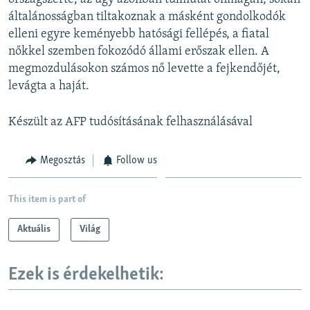
Auto
240p
360p
480p
480p
általánosságban tiltakoznak a másként gondolkodók
720p
elleni egyre keményebb hatósági fellépés, a fiatal
720p
1080p
nőkkel szemben fokozódó állami erőszak ellen. A
1080p
megmozdulásokon számos nő levette a fejkendőjét,
levágta a haját.
Készült az AFP tudósításának felhasználásával
Megosztás
Follow us
This item is part of
Aktuális
Világ
Ezek is érdekelhetik: