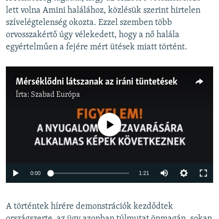
lett volna Amini halálához, közlésük szerint hirtelen
szívelégtelenség okozta. Ezzel szemben több
orvosszakértő úgy vélekedett, hogy a nő halála
egyértelműen a fejére mért ütések miatt történt.
Mérséklődni látszanak az iráni tüntetések
Írta:
Szabad Európa
Jelenleg nincs elérhető tartalom
Auto
0:00
1:21
240p
A történtek hírére demonstrációk kezdődtek
360p
országszerte, az ügy azonban túlmutat önmagán, sokan