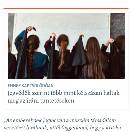
EHHEZ KAPCSOLÓDÓAN:
Jogvédők szerint több mint kétszázan haltak
meg az iráni tüntetéseken
„Az embereknek joguk van a muszlim társadalom
vezetését bírálniuk, attól függetlenül, hogy a kritika