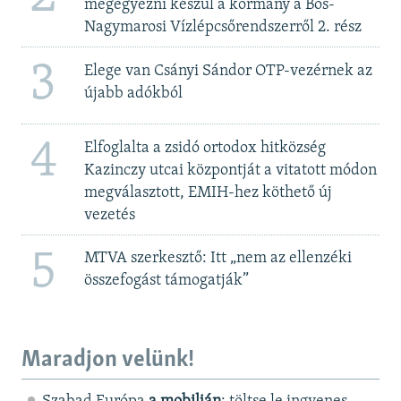
megegyezni készül a kormány a Bős-
Nagymarosi Vízlépcsőrendszerről 2. rész
3
Elege van Csányi Sándor OTP-vezérnek az
újabb adókból
4
Elfoglalta a zsidó ortodox hitközség
Kazinczy utcai központját a vitatott módon
megválasztott, EMIH-hez köthető új
vezetés
5
MTVA szerkesztő: Itt „nem az ellenzéki
összefogást támogatják”
Maradjon velünk!