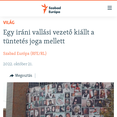
Akadálymentes
mód
Ugrás
VILÁG
a
NAPIRENDEN
Egy iráni vallási vezető kiállt a
fő
AKTUÁLIS
oldalra
tüntetés joga mellett
FELIRATKOZÁS
PODCASTOK
Ugrás
a
Szabad Európa (RFE/RL)
VIDEÓK
tartalomjegyzékre
Spotify
2022. október 21.
ELEMZŐ
Ugrás
a
NER15
Megosztás
Feliratkozás
keresésre
SZABADON
TÁRSADALOM
DEMOKRÁCIA
A PÉNZ NYOMÁBAN