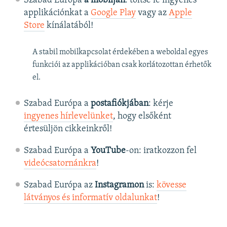
Szabad Európa
a mobilján
: töltse le ingyenes
applikációnkat a
Google Play
vagy az
Apple
Store
kínálatából!
A stabil mobilkapcsolat érdekében a weboldal egyes
funkciói az applikációban csak korlátozottan érhetők
el.
Szabad Európa a
postafiókjában
: kérje
ingyenes hírlevelünket
, hogy elsőként
értesüljön cikkeinkről!
Szabad Európa a
YouTube
-on: iratkozzon fel
videócsatornánkra
!
Szabad Európa az
Instagramon
is:
kövesse
látványos és informatív oldalunkat
! ​