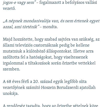
jogos-e vagy sem”
– fogalmazott a befolyásos vallási
vezető.
„A népnek mondanivalója van, és nem értenek egyet
azzal, ami történik”
– mondta.
Majd hozzátette, hogy szabad sajtóra van szükség, az
állami televíziós csatornáknak pedig be kellene
mutatniuk a különböző álláspontokat. Illetve arra
szólította fel a hatóságokat, hogy viseltessenek
irgalommal a tiltakozások során őrizetbe vettekkel
szemben.
A 68 éves férfi a 20. század egyik legfőbb síita
vezetőjének számító Hoszein Borudzserdi ajatollah
unokája.
A rendőrség tagadta, hogy az őrizetbe vételnek köze