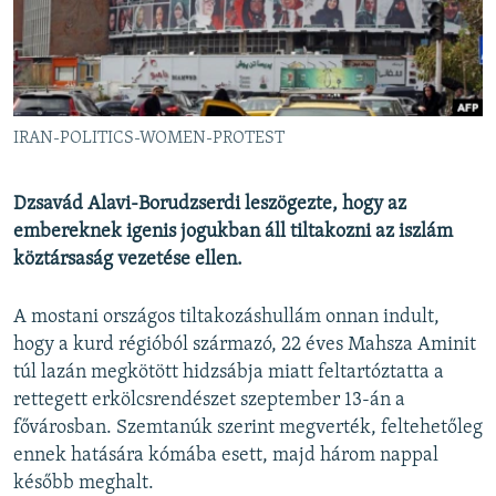
EURÓPAI UNIÓ
VILÁG
KLÍMAVÁLTOZÁS
A MÚLT TANULSÁGAI
IRAN-POLITICS-WOMEN-PROTEST
KÖVESSEN MINKET!
Dzsavád Alavi-Borudzserdi leszögezte, hogy az
embereknek igenis jogukban áll tiltakozni az iszlám
köztársaság vezetése ellen.
Valamennyi RFE/RL weboldal
A mostani országos tiltakozáshullám onnan indult,
hogy a kurd régióból származó, 22 éves Mahsza Aminit
túl lazán megkötött hidzsábja miatt feltartóztatta a
rettegett erkölcsrendészet szeptember 13-án a
fővárosban. Szemtanúk szerint megverték, feltehetőleg
ennek hatására kómába esett, majd három nappal
később meghalt.