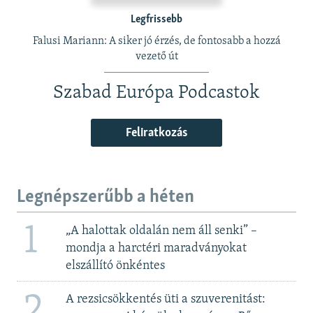
Legfrissebb
Falusi Mariann: A siker jó érzés, de fontosabb a hozzá
vezető út
Szabad Európa Podcastok
Feliratkozás
Legnépszerűbb a héten
1
„A halottak oldalán nem áll senki” –
mondja a harctéri maradványokat
elszállító önkéntes
2
A rezsicsökkentés üti a szuverenitást: