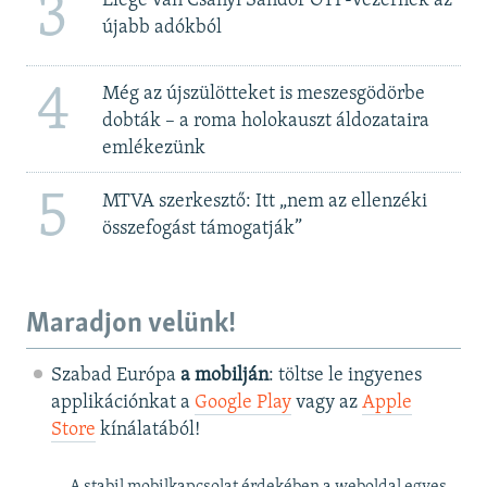
3
Elege van Csányi Sándor OTP-vezérnek az
újabb adókból
4
Még az újszülötteket is meszesgödörbe
dobták – a roma holokauszt áldozataira
emlékezünk
5
MTVA szerkesztő: Itt „nem az ellenzéki
összefogást támogatják”
Maradjon velünk!
Szabad Európa
a mobilján
: töltse le ingyenes
applikációnkat a
Google Play
vagy az
Apple
Store
kínálatából!
A stabil mobilkapcsolat érdekében a weboldal egyes