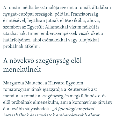
A román média beszámolója szerint a romák általában
nyugat-európai országok, például Franciaország
érintésével, legálisan jutnak el Mexikóba, ahova,
szemben az Egyesült Államokkal vízum nélkül is
utazhatnak. Innen embercsempészek viszik őket a
határfolyóhoz, ahol csónakokkal vagy tutajokkal
próbálnak átkelni.
A növekvő szegénység elől
menekülnek
Margareta Matache, a Harvard Egyetem
romaprogramjának igazgatója a Reutersnek azt
mondta: a romák a szegénység és megkülönböztetés
elől próbálnak elmenekülni, ami a koronavírus-járvány
óta tovább súlyosbodott.
„A jelenlegi amerikai
jogszabályok és javaslatok emberségesebb életet