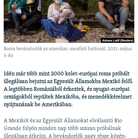
EURÓPAI UNIÓ
VILÁG
KLÍMAVÁLTOZÁS
A MÚLT TANULSÁGAI
Roma bevándorlók az amerikai–mexikói határnál, 2021. május
KÖVESSEN MINKET!
5-én
Idén már több mint 2000 kelet-európai roma próbált
illegálisan bejutni az Egyesült Államokba Mexikó felől.
Valamennyi RFE/RL weboldal
A legtöbben Romániából érkeztek, és nyugat-európai
országokból repültek Mexikóba, és menedékkérelmet
nyújtanának be Amerikában.
A Mexikót és az Egyesült Államokat elválasztó Rio
Grande folyón minden nap több százan próbálnak
illegálisan átkelni. A bevándorlók nagy része közép-