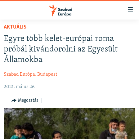
Akadálymentes
mód
Ugrás
AKTUÁLIS
a
NAPIRENDEN
Egyre több kelet-európai roma
fő
AKTUÁLIS
oldalra
próbál kivándorolni az Egyesült
FELIRATKOZÁS
PODCASTOK
Ugrás
Államokba
a
VIDEÓK
tartalomjegyzékre
Szabad Európa, Budapest
Spotify
ELEMZŐ
Ugrás
a
2021. május 26.
NER15
Feliratkozás
keresésre
SZABADON
Megosztás
TÁRSADALOM
DEMOKRÁCIA
A PÉNZ NYOMÁBAN