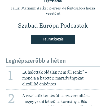
Legfrissebb
Falusi Mariann: A siker jó érzés, de fontosabb a hozzá
vezető út
Szabad Európa Podcastok
Feliratkozás
Legnépszerűbb a héten
1
„A halottak oldalán nem áll senki” –
mondja a harctéri maradványokat
elszállító önkéntes
2
A rezsicsökkentés üti a szuverenitást:
megegyezni készül a kormány a Bős-