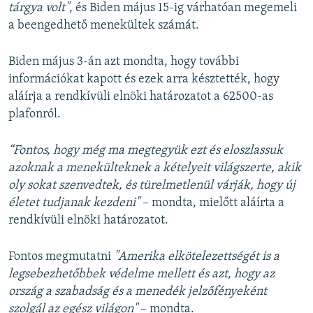
tárgya volt"
, és Biden május 15-ig várhatóan megemeli
a beengedhető menekültek számát.
Biden május 3-án azt mondta, hogy további
információkat kapott és ezek arra késztették, hogy
aláírja a rendkívüli elnöki határozatot a 62500-as
plafonról.
“Fontos, hogy még ma megtegyük ezt és eloszlassuk
azoknak a menekülteknek a kételyeit világszerte, akik
oly sokat szenvedtek, és türelmetlenül várják, hogy új
életet tudjanak kezdeni"
– mondta, mielőtt aláírta a
rendkívüli elnöki határozatot.
Fontos megmutatni
"Amerika elkötelezettségét is a
legsebezhetőbbek védelme mellett és azt, hogy az
ország a szabadság és a menedék jelzőfényeként
szolgál az egész világon"
– mondta.