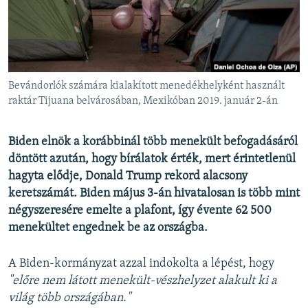
EURÓPAI UNIÓ
VILÁG
KLÍMAVÁLTOZÁS
A MÚLT TANULSÁGAI
Bevándorlók számára kialakított menedékhelyként használt
raktár Tijuana belvárosában, Mexikóban 2019. január 2-án
KÖVESSEN MINKET!
Biden elnök a korábbinál több menekült befogadásáról
döntött azután, hogy bírálatok érték, mert érintetlenül
hagyta elődje, Donald Trump rekord alacsony
Valamennyi RFE/RL weboldal
keretszámát. Biden május 3-án hivatalosan is több mint
négyszeresére emelte a plafont, így évente 62 500
menekültet engednek be az országba.
A Biden-kormányzat azzal indokolta a lépést, hogy
"előre nem látott menekült-vészhelyzet alakult ki a
világ több országában."