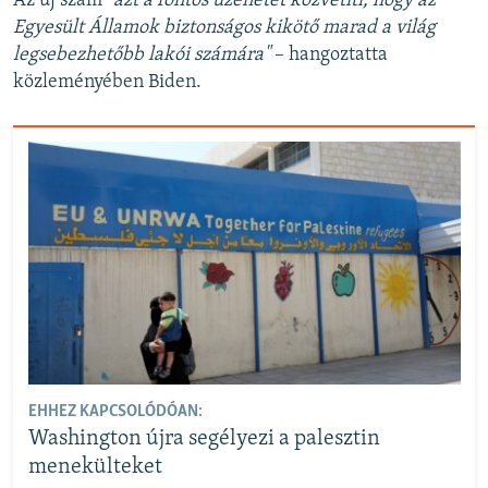
Az új szám
"azt a fontos üzenetet közvetíti, hogy az
Egyesült Államok biztonságos kikötő marad a világ
legsebezhetőbb lakói számára"
– hangoztatta
közleményében Biden.
EHHEZ KAPCSOLÓDÓAN:
Washington újra segélyezi a palesztin
menekülteket