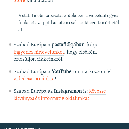
Store
kínálatából!
A stabil mobilkapcsolat érdekében a weboldal egyes
funkciói az applikációban csak korlátozottan érhetők
el.
Szabad Európa a
postafiókjában
: kérje
ingyenes hírlevelünket
, hogy elsőként
értesüljön cikkeinkről!
Szabad Európa a
YouTube
-on: iratkozzon fel
videócsatornánkra
!
Szabad Európa az
Instagramon
is:
kövesse
látványos és informatív oldalunkat
! ​