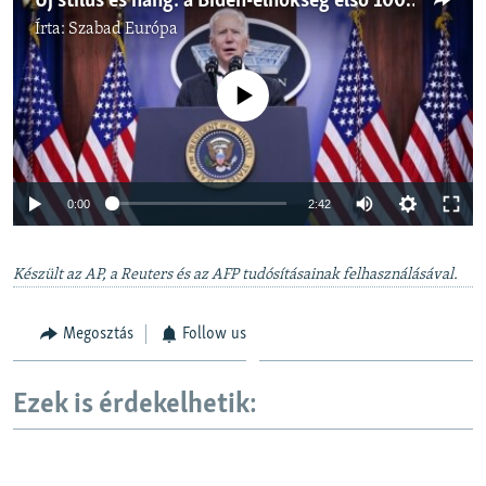
Új stílus és hang: a Biden-elnökség első 100 napja
Írta:
Szabad Európa
Jelenleg nincs elérhető tartalom
Auto
0:00
2:42
240p
Készült az AP, a Reuters és az AFP tudósításainak felhasználásával.
360p
Auto
240p
360p
480p
480p
Megosztás
Follow us
720p
720p
1080p
1080p
Ezek is érdekelhetik: