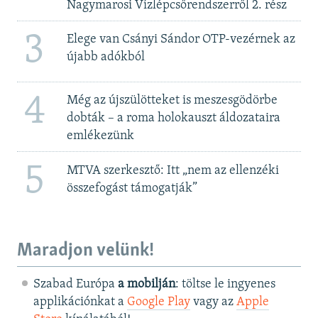
Nagymarosi Vízlépcsőrendszerről 2. rész
3
Elege van Csányi Sándor OTP-vezérnek az
újabb adókból
4
Még az újszülötteket is meszesgödörbe
dobták – a roma holokauszt áldozataira
emlékezünk
5
MTVA szerkesztő: Itt „nem az ellenzéki
összefogást támogatják”
Maradjon velünk!
Szabad Európa
a mobilján
: töltse le ingyenes
applikációnkat a
Google Play
vagy az
Apple