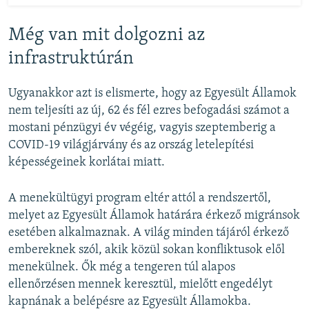
Még van mit dolgozni az
infrastruktúrán
Ugyanakkor azt is elismerte, hogy az Egyesült Államok
nem teljesíti az új, 62 és fél ezres befogadási számot a
mostani pénzügyi év végéig, vagyis szeptemberig a
COVID-19 világjárvány és az ország letelepítési
képességeinek korlátai miatt.
A menekültügyi program eltér attól a rendszertől,
melyet az Egyesült Államok határára érkező migránsok
esetében alkalmaznak. A világ minden tájáról érkező
embereknek szól, akik közül sokan konfliktusok elől
menekülnek. Ők még a tengeren túl alapos
ellenőrzésen mennek keresztül, mielőtt engedélyt
kapnának a belépésre az Egyesült Államokba.