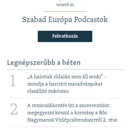
vezető út
Szabad Európa Podcastok
Feliratkozás
Legnépszerűbb a héten
1
„A halottak oldalán nem áll senki” –
mondja a harctéri maradványokat
elszállító önkéntes
2
A rezsicsökkentés üti a szuverenitást:
megegyezni készül a kormány a Bős-
Nagymarosi Vízlépcsőrendszerről 2. rész