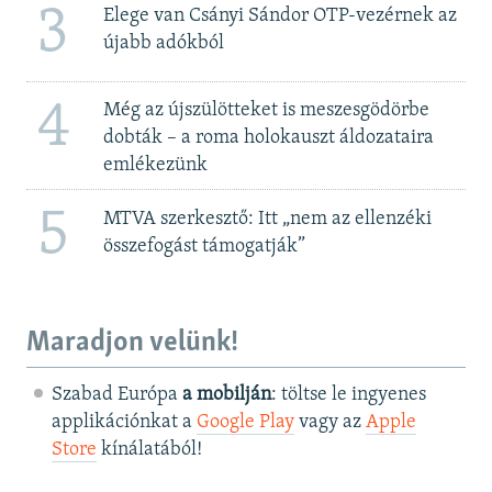
3
Elege van Csányi Sándor OTP-vezérnek az
újabb adókból
4
Még az újszülötteket is meszesgödörbe
dobták – a roma holokauszt áldozataira
emlékezünk
5
MTVA szerkesztő: Itt „nem az ellenzéki
összefogást támogatják”
Maradjon velünk!
Szabad Európa
a mobilján
: töltse le ingyenes
applikációnkat a
Google Play
vagy az
Apple
Store
kínálatából!