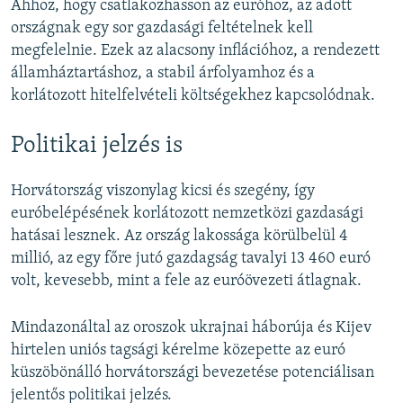
Ahhoz, hogy csatlakozhasson az euróhoz, az adott
országnak egy sor gazdasági feltételnek kell
megfelelnie. Ezek az alacsony inflációhoz, a rendezett
államháztartáshoz, a stabil árfolyamhoz és a
korlátozott hitelfelvételi költségekhez kapcsolódnak.
Politikai jelzés is
Horvátország viszonylag kicsi és szegény, így
euróbelépésének korlátozott nemzetközi gazdasági
hatásai lesznek. Az ország lakossága körülbelül 4
millió, az egy főre jutó gazdagság tavalyi 13 460 euró
volt, kevesebb, mint a fele az euróövezeti átlagnak.
Mindazonáltal az oroszok ukrajnai háborúja és Kijev
hirtelen uniós tagsági kérelme közepette az euró
küszöbönálló horvátországi bevezetése potenciálisan
jelentős politikai jelzés.