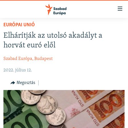
Akadálymentes
mód
Ugrás
EURÓPAI UNIÓ
a
NAPIRENDEN
Elhárítják az utolsó akadályt a
fő
AKTUÁLIS
oldalra
horvát euró elől
FELIRATKOZÁS
PODCASTOK
Ugrás
a
Szabad Európa, Budapest
VIDEÓK
tartalomjegyzékre
Spotify
2022. július 12.
ELEMZŐ
Ugrás
a
NER15
Megosztás
Feliratkozás
keresésre
SZABADON
TÁRSADALOM
DEMOKRÁCIA
A PÉNZ NYOMÁBAN