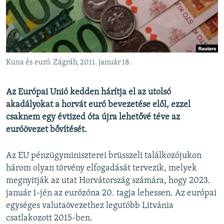
EURÓPAI UNIÓ
VILÁG
KLÍMAVÁLTOZÁS
A MÚLT TANULSÁGAI
Kuna és euró. Zágráb, 2011. január 18.
KÖVESSEN MINKET!
Az Európai Unió kedden hárítja el az utolsó
akadályokat a horvát euró bevezetése elől, ezzel
csaknem egy évtized óta újra lehetővé téve az
euróövezet bővítését.
Valamennyi RFE/RL weboldal
Az EU pénzügyminiszterei brüsszeli találkozójukon
három olyan törvény elfogadását tervezik, melyek
megnyitják az utat Horvátország számára, hogy 2023.
január 1-jén az eurózóna 20. tagja lehessen. Az európai
egységes valutaövezethez legutóbb Litvánia
csatlakozott 2015-ben.