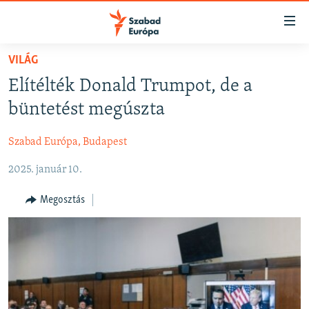
Akadálymentes
mód
Ugrás
VILÁG
a
NAPIRENDEN
Elítélték Donald Trumpot, de a
fő
AKTUÁLIS
oldalra
büntetést megúszta
FELIRATKOZÁS
PODCASTOK
Ugrás
a
Szabad Európa, Budapest
VIDEÓK
tartalomjegyzékre
Spotify
2025. január 10.
ELEMZŐ
Ugrás
a
NER15
Megosztás
Feliratkozás
keresésre
SZABADON
TÁRSADALOM
DEMOKRÁCIA
A PÉNZ NYOMÁBAN