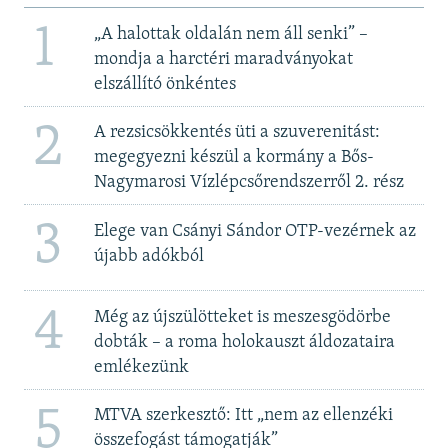
1
„A halottak oldalán nem áll senki” –
mondja a harctéri maradványokat
elszállító önkéntes
2
A rezsicsökkentés üti a szuverenitást:
megegyezni készül a kormány a Bős-
Nagymarosi Vízlépcsőrendszerről 2. rész
3
Elege van Csányi Sándor OTP-vezérnek az
újabb adókból
4
Még az újszülötteket is meszesgödörbe
dobták – a roma holokauszt áldozataira
emlékezünk
5
MTVA szerkesztő: Itt „nem az ellenzéki
összefogást támogatják”