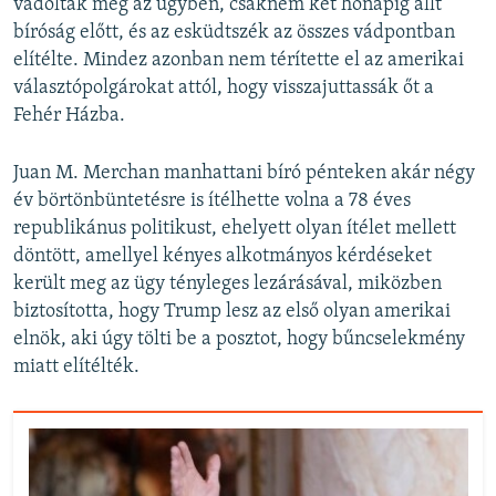
vádolták meg az ügyben, csaknem két hónapig állt
bíróság előtt, és az esküdtszék az összes vádpontban
elítélte. Mindez azonban nem térítette el az amerikai
választópolgárokat attól, hogy visszajuttassák őt a
Fehér Házba.
Juan M. Merchan manhattani bíró pénteken akár négy
év börtönbüntetésre is ítélhette volna a 78 éves
republikánus politikust, ehelyett olyan ítélet mellett
döntött, amellyel kényes alkotmányos kérdéseket
került meg az ügy tényleges lezárásával, miközben
biztosította, hogy Trump lesz az első olyan amerikai
elnök, aki úgy tölti be a posztot, hogy bűncselekmény
miatt elítélték.