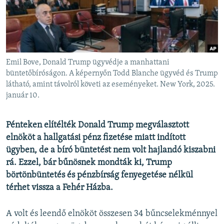
EURÓPAI UNIÓ
VILÁG
KLÍMAVÁLTOZÁS
A MÚLT TANULSÁGAI
Emil Bove, Donald Trump ügyvédje a manhattani
büntetőbíróságon. A képernyőn Todd Blanche ügyvéd és Trump
látható, amint távolról követi az eseményeket. New York, 2025.
KÖVESSEN MINKET!
január 10.
Pénteken elítélték Donald Trump megválasztott
Valamennyi RFE/RL weboldal
elnököt a hallgatási pénz fizetése miatt indított
ügyben, de a bíró büntetést nem volt hajlandó kiszabni
rá. Ezzel, bár bűnösnek mondták ki, Trump
börtönbüntetés és pénzbírság fenyegetése nélkül
térhet vissza a Fehér Házba.
A volt és leendő elnököt összesen 34 bűncselekménnyel