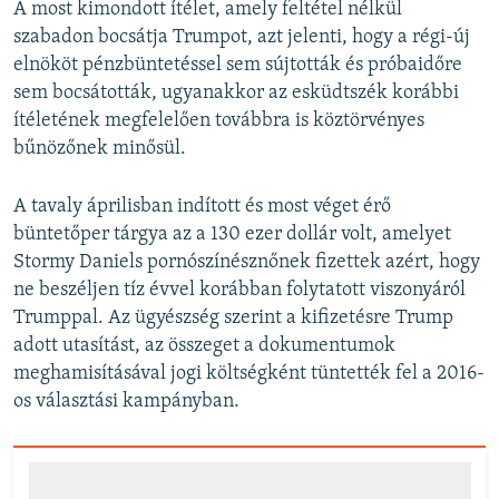
A most kimondott ítélet, amely feltétel nélkül
szabadon bocsátja Trumpot, azt jelenti, hogy a régi-új
elnököt pénzbüntetéssel sem sújtották és próbaidőre
sem bocsátották, ugyanakkor az esküdtszék korábbi
ítéletének megfelelően továbbra is köztörvényes
bűnözőnek minősül.
A tavaly áprilisban indított és most véget érő
büntetőper tárgya az a 130 ezer dollár volt, amelyet
Stormy Daniels pornószínésznőnek fizettek azért, hogy
ne beszéljen tíz évvel korábban folytatott viszonyáról
Trumppal. Az ügyészség szerint a kifizetésre Trump
adott utasítást, az összeget a dokumentumok
meghamisításával jogi költségként tüntették fel a 2016-
os választási kampányban.