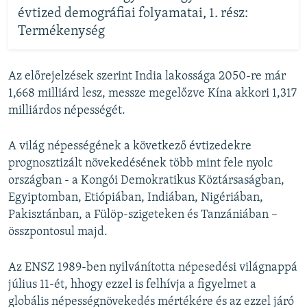
évtized demográfiai folyamatai, 1. rész:
Termékenység
Az előrejelzések szerint India lakossága 2050-re már
1,668 milliárd lesz, messze megelőzve Kína akkori 1,317
milliárdos népességét.
A világ népességének a következő évtizedekre
prognosztizált növekedésének több mint fele nyolc
országban - a Kongói Demokratikus Köztársaságban,
Egyiptomban, Etiópiában, Indiában, Nigériában,
Pakisztánban, a Fülöp-szigeteken és Tanzániában –
összpontosul majd.
Az ENSZ 1989-ben nyilvánította népesedési világnappá
július 11-ét, hhogy ezzel is felhívja a figyelmet a
globális népességnövekedés mértékére és az ezzel járó