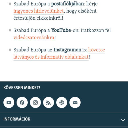
Szabad Európa a
postafiókjában
: kérje
ingyenes hírlevelünket
, hogy elsőként
értesüljön cikkeinkről!
Szabad Európa a
YouTube
-on: iratkozzon fel
videócsatornánkra
!
Szabad Európa az
Instagramon
is:
kövesse
látványos és informatív oldalunkat
! ​
KÖVESSEN MINKET!
INFORMÁCIÓK