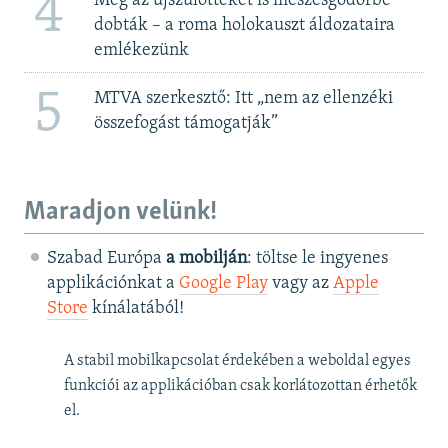
4
Még az újszülötteket is meszesgödörbe
dobták – a roma holokauszt áldozataira
emlékezünk
5
MTVA szerkesztő: Itt „nem az ellenzéki
összefogást támogatják”
Maradjon velünk!
Szabad Európa
a mobilján
: töltse le ingyenes
applikációnkat a
Google Play
vagy az
Apple
Store
kínálatából!
A stabil mobilkapcsolat érdekében a weboldal egyes
funkciói az applikációban csak korlátozottan érhetők
el.