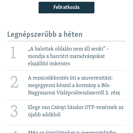
Feliratkozás
Legnépszerűbb a héten
1
„A halottak oldalán nem áll senki” –
mondja a harctéri maradványokat
elszállító önkéntes
2
A rezsicsökkentés üti a szuverenitást:
megegyezni készül a kormány a Bős-
Nagymarosi Vízlépcsőrendszerről 2. rész
3
Elege van Csányi Sándor OTP-vezérnek az
újabb adókból