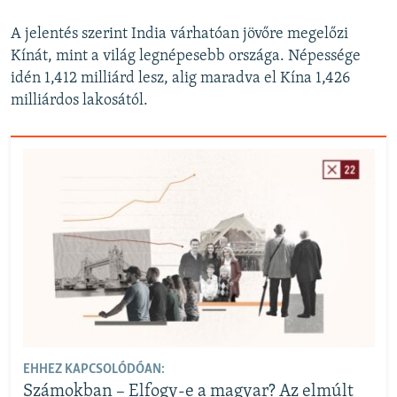
A jelentés szerint India várhatóan jövőre megelőzi
Kínát, mint a világ legnépesebb országa. Népessége
idén 1,412 milliárd lesz, alig maradva el Kína 1,426
milliárdos lakosától.
EHHEZ KAPCSOLÓDÓAN:
Számokban – Elfogy-e a magyar? Az elmúlt