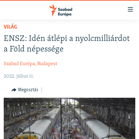
Akadálymentes
mód
Ugrás
VILÁG
a
NAPIRENDEN
ENSZ: Idén átlépi a nyolcmilliárdot
fő
AKTUÁLIS
oldalra
a Föld népessége
FELIRATKOZÁS
PODCASTOK
Ugrás
a
Szabad Európa, Budapest
VIDEÓK
tartalomjegyzékre
Spotify
2022. július 11.
ELEMZŐ
Ugrás
a
NER15
Megosztás
Feliratkozás
keresésre
SZABADON
TÁRSADALOM
DEMOKRÁCIA
A PÉNZ NYOMÁBAN