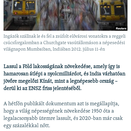
EURÓPAI UNIÓ
VILÁG
KLÍMAVÁLTOZÁS
A MÚLT TANULSÁGAI
Ingázók szállnak le és fel a zsúfolt elővárosi vonatokra a reggeli
csúcsforgalomban a Churchgate vasútállomáson a népesedési
világnapon Mumbaiban, Indiában 2012. július 11-én
KÖVESSEN MINKET!
Lassul a Föld lakosságának növekedése, amely így is
hamarosan átlépi a nyolcmilliárdot, és India várhatóan
Valamennyi RFE/RL weboldal
jövőre megelőzi Kínát, mint a legnépesebb ország –
derül ki az ENSZ friss jelentéséből.
A hétfőn publikált dokumentum azt is megállapítja,
hogy a világ népességének növekedése 1950 óta a
legalacsonyabb ütemre lassult, és 2020-ban már csak
egy százalékkal nőtt.