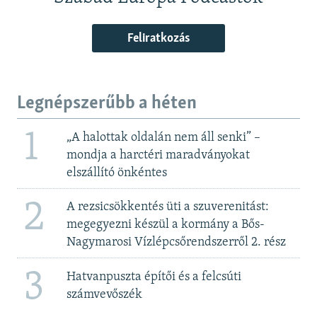
Feliratkozás
Legnépszerűbb a héten
1
„A halottak oldalán nem áll senki” –
mondja a harctéri maradványokat
elszállító önkéntes
2
A rezsicsökkentés üti a szuverenitást:
megegyezni készül a kormány a Bős-
Nagymarosi Vízlépcsőrendszerről 2. rész
3
Hatvanpuszta építői és a felcsúti
számvevőszék