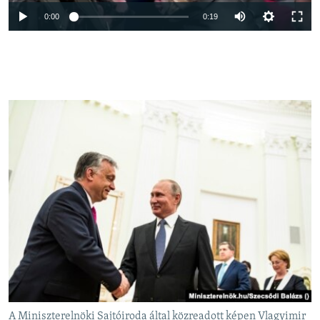
Auto
0:00
0:19
240p
360p
Auto
240p
360p
480p
480p
720p
720p
1080p
1080p
A Miniszterelnöki Sajtóiroda által közreadott képen Vlagyimir