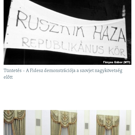
Tüntetés – A Fidesz demonstrációja a szovjet nagykövetség
előtt