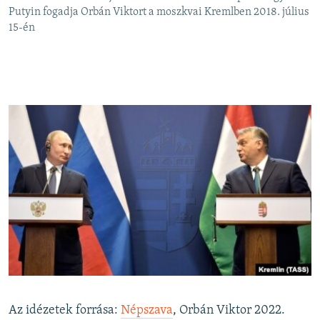
Putyin fogadja Orbán Viktort a moszkvai Kremlben 2018. július
15-én
Az idézetek forrása:
Népszava
, Orbán Viktor 2022.