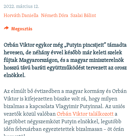
EURÓPAI UNIÓ
2022. március 12.
Horváth Daniella
Németh Dóra
Szalai Bálint
VILÁG
KLÍMAVÁLTOZÁS
Megosztás
A MÚLT TANULSÁGAI
Orbán Viktor egykor még „Putyin pincsijeit” támadta
hevesen, de néhány évvel később már keleti szelek
KÖVESSEN MINKET!
fújtak Magyarországon, és a magyar miniszterelnök
hosszú távú baráti együttműködést tervezett az orosz
elnökkel.
Valamennyi RFE/RL weboldal
Az elmúlt bő évtizedben a magyar kormány és Orbán
Viktor is kifejezetten büszke volt rá, hogy milyen
bizalmas a kapcsolata Vlagyimir Putyinnal. Az uniós
vezetők közül valóban
Orbán Viktor találkozott
a
legtöbbet négyszemközt Putyin elnökkel, legutóbb
idén februárban egyeztetettek bizalmasan – öt órán