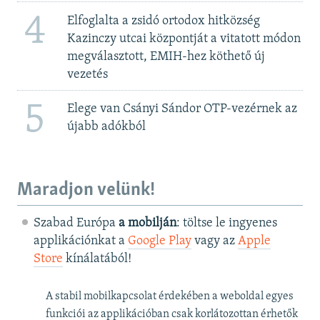
4
Elfoglalta a zsidó ortodox hitközség
Kazinczy utcai központját a vitatott módon
megválasztott, EMIH-hez köthető új
vezetés
5
Elege van Csányi Sándor OTP-vezérnek az
újabb adókból
Maradjon velünk!
Szabad Európa
a mobilján
: töltse le ingyenes
applikációnkat a
Google Play
vagy az
Apple
Store
kínálatából!
A stabil mobilkapcsolat érdekében a weboldal egyes
funkciói az applikációban csak korlátozottan érhetők