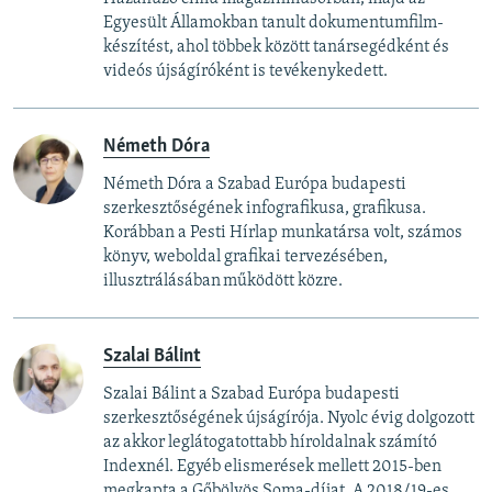
Egyesült Államokban tanult dokumentumfilm-
készítést, ahol többek között tanársegédként és
videós újságíróként is tevékenykedett.
Németh Dóra
Németh Dóra a Szabad Európa budapesti
szerkesztőségének infografikusa, grafikusa.
Korábban a Pesti Hírlap munkatársa volt, számos
könyv, weboldal grafikai tervezésében,
illusztrálásában működött közre.
Szalai Bálint
Szalai Bálint a Szabad Európa budapesti
szerkesztőségének újságírója. Nyolc évig dolgozott
az akkor leglátogatottabb híroldalnak számító
Indexnél. Egyéb elismerések mellett 2015-ben
megkapta a Gőbölyös Soma-díjat. A 2018/19-es