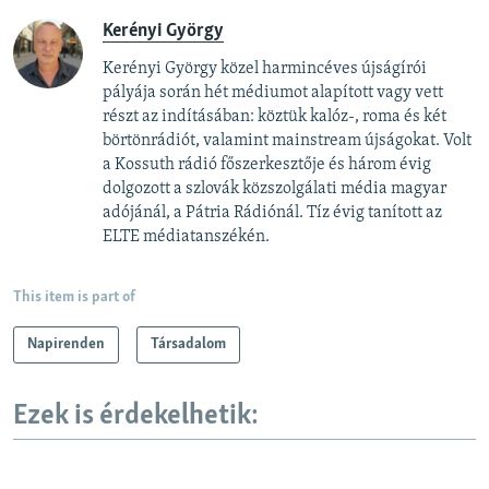
Kerényi György
Kerényi György közel harmincéves újságírói
pályája során hét médiumot alapított vagy vett
részt az indításában: köztük kalóz-, roma és két
börtönrádiót, valamint mainstream újságokat. Volt
a Kossuth rádió főszerkesztője és három évig
dolgozott a szlovák közszolgálati média magyar
adójánál, a Pátria Rádiónál. Tíz évig tanított az
ELTE médiatanszékén.
This item is part of
Napirenden
Társadalom
Ezek is érdekelhetik: