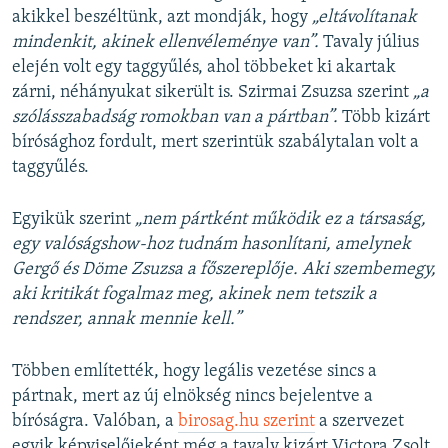
akikkel beszéltünk, azt mondják, hogy
„eltávolítanak
mindenkit, akinek ellenvéleménye van”.
Tavaly július
elején volt egy taggyűlés, ahol többeket ki akartak
zárni, néhányukat sikerült is. Szirmai Zsuzsa szerint
„a
szólásszabadság romokban van a pártban”.
Több kizárt
bírósághoz fordult, mert szerintük szabálytalan volt a
taggyűlés.
Egyikük szerint
„nem pártként működik ez a társaság,
egy valóságshow-hoz tudnám hasonlítani, amelynek
Gergő és Döme Zsuzsa a főszereplője. Aki szembemegy,
aki kritikát fogalmaz meg, akinek nem tetszik a
rendszer, annak mennie kell.”
Többen említették, hogy legális vezetése sincs a
pártnak, mert az új elnökség nincs bejelentve a
bíróságra. Valóban, a
birosag.hu szerint
a szervezet
egyik képviselőjeként még a tavaly kizárt Victora Zsolt