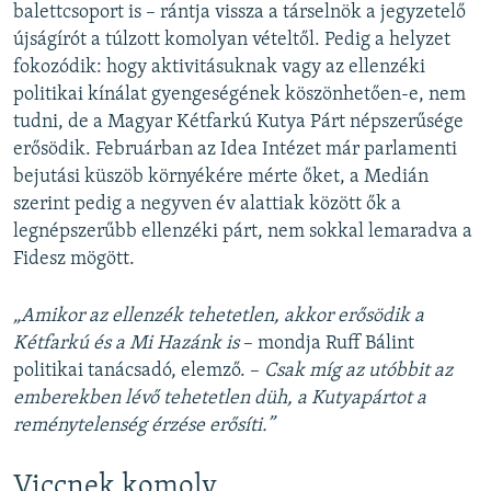
balettcsoport is – rántja vissza a társelnök a jegyzetelő
újságírót a túlzott komolyan vételtől. Pedig a helyzet
fokozódik: hogy aktivitásuknak vagy az ellenzéki
politikai kínálat gyengeségének köszönhetően-e, nem
tudni, de a Magyar Kétfarkú Kutya Párt népszerűsége
erősödik. Februárban az Idea Intézet már parlamenti
bejutási küszöb környékére mérte őket, a Medián
szerint pedig a negyven év alattiak között ők a
legnépszerűbb ellenzéki párt, nem sokkal lemaradva a
Fidesz mögött.
„Amikor az ellenzék tehetetlen, akkor erősödik a
Kétfarkú és a Mi Hazánk is
– mondja Ruff Bálint
politikai tanácsadó, elemző. –
Csak míg az utóbbit az
emberekben lévő tehetetlen düh, a Kutyapártot a
reménytelenség érzése erősíti.”
Viccnek komoly