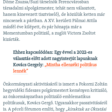
Döme Zsuzsa/Suzi társelnök Ferencvárosban
társadalmi alpolgármester, tehát nem választott,
hanem kinevezett tisztviselő), de közülük ketten már
nincsenek a pártban. A XV. kerületi Pálmai Attila
másfél éve kilépett, és pár hónapja már a
Momentumban politizál, a zuglói Victora Zsoltot
kizárták.
Ehhez kapcsolódóan:
Egy évvel a 2022-es
választás előtt adott nagyinterjút lapunknak
Kovács Gergely:
„Mintha ellenzéki politikus
lennék”
Önkormányzati aktivitásáról is ismert a Pokorni Zoltán
hegyvidéki fideszes polgármestert keményen kritizáló,
az önkormányzatban politizáló emblematikus
politikusuk, Kovács Gergő. Ugyanakkor passzivitásáról
is. A péceli fórumon említi, hogy
„kiraktak az Oktatási