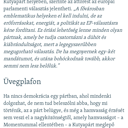
Kutyapárt helyében, szerinte az áttörést az európai
parlamenti választás jelentheti.
„A fővárosban
emblematikus helyeken el kell indulni, de az
erőforrásokat, energiát, a politikát az EP-választásra
kéne fordítani. Ez óriási lehetőség lenne minden olyan
pártnak, amely be tudja csatornázni a dühöt és
kiábrándultságot, mert a legegyszerűbben
megugorható választás. De ha megnyernek egy-két
mandátumot, és utána bohóckodnak tovább, akkor
semmi nem lesz belőlük.”
Üvegplafon
Ha nincs demokrácia egy pártban, ahol mindenki
dolgozhat, de nem tud beleszólni abba, hogy mi
történik, az a párt belügye, és még a hamvasság érzését
sem veszi el a nagyközönségtől, amely hamvasságot – a
Momentummal ellentétben – a Kutyapárt meglepő