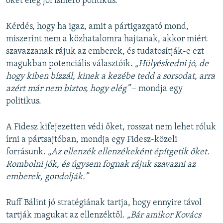
őket elég jól ismerő politikus.
Kérdés, hogy ha igaz, amit a pártigazgató mond,
miszerint nem a közhatalomra hajtanak, akkor miért
szavazzanak rájuk az emberek, és tudatosítják-e ezt
magukban potenciális választóik.
„Hülyéskedni jó, de
hogy kiben bízzál, kinek a kezébe tedd a sorsodat, arra
azért már nem biztos, hogy elég”
– mondja egy
politikus.
A Fidesz kifejezetten védi őket, rosszat nem lehet róluk
írni a pártsajtóban, mondja egy Fidesz-közeli
forrásunk.
„Az ellenzék ellenzékeként építgetik őket.
Rombolni jók, és úgysem fognak rájuk szavazni az
emberek, gondolják.”
Ruff Bálint jó stratégiának tartja, hogy ennyire távol
tartják magukat az ellenzéktől.
„Bár amikor Kovács