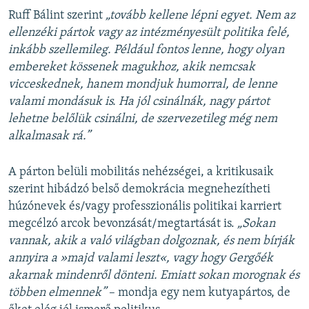
Ruff Bálint szerint
„tovább kellene lépni egyet. Nem az
ellenzéki pártok vagy az intézményesült politika felé,
inkább szellemileg. Például fontos lenne, hogy olyan
embereket kössenek magukhoz, akik nemcsak
vicceskednek, hanem mondjuk humorral, de lenne
valami mondásuk is. Ha jól csinálnák, nagy pártot
lehetne belőlük csinálni, de szervezetileg még nem
alkalmasak rá.”
A párton belüli mobilitás nehézségei, a kritikusaik
szerint hibádzó belső demokrácia megnehezítheti
húzónevek és/vagy professzionális politikai karriert
megcélzó arcok bevonzását/megtartását is.
„Sokan
vannak, akik a való világban dolgoznak, és nem bírják
annyira a »majd valami leszt«, vagy hogy Gergőék
akarnak mindenről dönteni. Emiatt sokan morognak és
többen elmennek”
– mondja egy nem kutyapártos, de