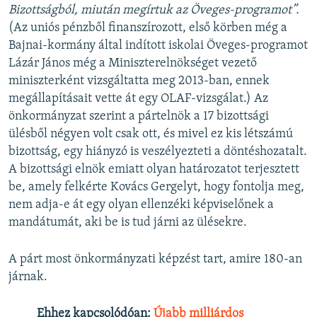
Bizottságból, miután megírtuk az Öveges-programot”.
(Az uniós pénzből finanszírozott, első körben még a
Bajnai-kormány által indított iskolai Öveges-programot
Lázár János még a Miniszterelnökséget vezető
miniszterként vizsgáltatta meg 2013-ban, ennek
megállapításait vette át egy OLAF-vizsgálat.) Az
önkormányzat szerint a pártelnök a 17 bizottsági
ülésből négyen volt csak ott, és mivel ez kis létszámú
bizottság, egy hiányzó is veszélyezteti a döntéshozatalt.
A bizottsági elnök emiatt olyan határozatot terjesztett
be, amely felkérte Kovács Gergelyt, hogy fontolja meg,
nem adja-e át egy olyan ellenzéki képviselőnek a
mandátumát, aki be is tud járni az ülésekre.
A párt most önkormányzati képzést tart, amire 180-an
járnak.
Ehhez kapcsolódóan:
Újabb milliárdos