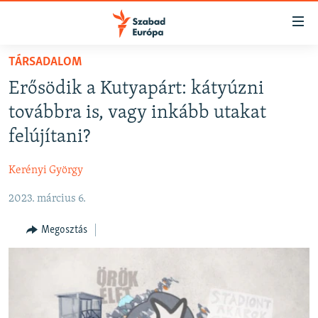
Akadálymentes
mód
Ugrás
TÁRSADALOM
a
NAPIRENDEN
Erősödik a Kutyapárt: kátyúzni
fő
AKTUÁLIS
oldalra
továbbra is, vagy inkább utakat
FELIRATKOZÁS
PODCASTOK
Ugrás
felújítani?
a
VIDEÓK
tartalomjegyzékre
Kerényi György
Spotify
ELEMZŐ
Ugrás
a
2023. március 6.
NER15
Feliratkozás
keresésre
SZABADON
Megosztás
TÁRSADALOM
DEMOKRÁCIA
A PÉNZ NYOMÁBAN