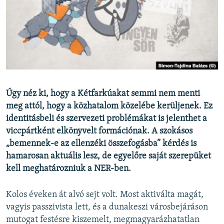
EURÓPAI UNIÓ
VILÁG
KLÍMAVÁLTOZÁS
A MÚLT TANULSÁGAI
KÖVESSEN MINKET!
Úgy néz ki, hogy a Kétfarkúakat semmi nem menti
meg attól, hogy a közhatalom közelébe kerüljenek. Ez
identitásbeli és szervezeti problémákat is jelenthet a
viccpártként elkönyvelt formációnak. A szokásos
Valamennyi RFE/RL weboldal
„bemennek-e az ellenzéki összefogásba” kérdés is
hamarosan aktuális lesz, de egyelőre saját szerepüket
kell meghatározniuk a NER-ben.
Kolos éveken át alvó sejt volt. Most aktiválta magát,
vagyis passzivista lett, és a dunakeszi városbejáráson
mutogat festésre kiszemelt, megmagyarázhatatlan