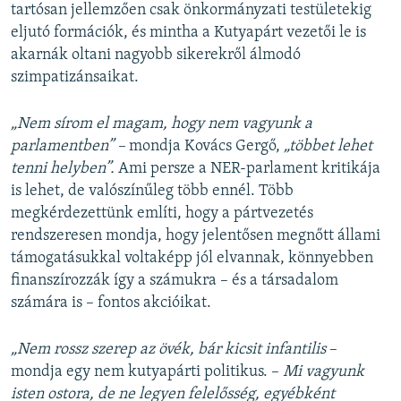
tartósan jellemzően csak önkormányzati testületekig
eljutó formációk, és mintha a Kutyapárt vezetői le is
akarnák oltani nagyobb sikerekről álmodó
szimpatizánsaikat.
„Nem sírom el magam, hogy nem vagyunk a
parlamentben” –
mondja Kovács Gergő,
„többet lehet
tenni helyben”.
Ami persze a NER-parlament kritikája
is lehet, de valószínűleg több ennél. Több
megkérdezettünk említi, hogy a pártvezetés
rendszeresen mondja, hogy jelentősen megnőtt állami
támogatásukkal voltaképp jól elvannak, könnyebben
finanszírozzák így a számukra – és a társadalom
számára is – fontos akcióikat.
„Nem rossz szerep az övék, bár kicsit infantilis
–
mondja egy nem kutyapárti politikus. –
Mi vagyunk
isten ostora, de ne legyen felelősség, egyébként