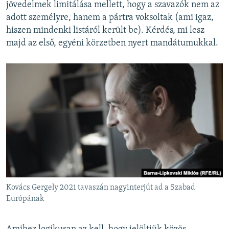
jövedelmek limitálása mellett, hogy a szavazók nem az
adott személyre, hanem a pártra voksoltak (ami igaz,
hiszen mindenki listáról került be). Kérdés, mi lesz
majd az első, egyéni körzetben nyert mandátumukkal.
Kovács Gergely 2021 tavaszán nagyinterjút ad a Szabad
Európának