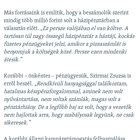
Más forrásaink is említik, hogy a beszámolók szerint
mindig több millió forint volt a házipénztárban a
választás előtt.
„Ez persze valójában el van költve. A
tartósan túl nagy összegű házipénztár a háztáji, kockás
füzetes pénzügyeket jelzi, amikor a pizzaszámlát is
benyomjuk a költségek közé. Persze ezen mindenki
átesik.”
Korábbi – önkéntes – pénzügyesük, Szirmai Zsuzsa is
erről beszél.
„Rendkívüli hanyagsággal találkoztam,
hatalmas készpénzforgalommal, aminek nem volt
nyilvántartása, nem voltak számlák, magas volt a
pénztárhiány. De a legfőbb baj az volt, hogy a vezetők
nem hajlottak arra, hogy szabályosak legyünk, ne csak
sikeresek.”
A korábbi állami kampánytámogatás felhasználása