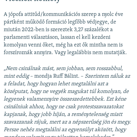
A jópofa attitűd/kommunikációs szerep a nyolc éve
pártként működő formáció legfőbb védjegye, de
miután 2022-ben is szereztek 3,27 százalékot a
parlamenti választáson, lassan el kell kezdeni
komolyan venni őket, még ha ezt ők mintha nem is
forszíroznák annyira. Vagy legalábbis nem mutatják.
„Nem csinálnak mást, sem jobban, sem rosszabbul,
mint eddig
– mondja Ruff Bálint. –
Szerintem náluk az
a feladat, hogy hogyan lehet megtalálni azt a
középutat, hogy ne vegyék magukat túl komolyan, de
legyenek valamennyire összeszedettebbek. Ezt kéne
csinálniuk ahhoz, hogy ne csak protestszavazatokat
kapjanak, hogy jobb híján, a reménytelenség miatt
szavazzanak rájuk, mert az a népszerűség jön és megy.
Persze nehéz megtalálni az egyensúlyt aközött, hogy