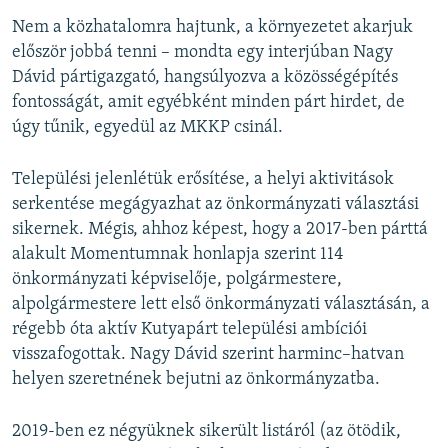
Nem a közhatalomra hajtunk, a környezetet akarjuk
először jobbá tenni – mondta egy interjúban Nagy
Dávid pártigazgató, hangsúlyozva a közösségépítés
fontosságát, amit egyébként minden párt hirdet, de
úgy tűnik, egyedül az MKKP csinál.
Települési jelenlétük erősítése, a helyi aktivitások
serkentése megágyazhat az önkormányzati választási
sikernek. Mégis, ahhoz képest, hogy a 2017-ben párttá
alakult Momentumnak honlapja szerint 114
önkormányzati képviselője, polgármestere,
alpolgármestere lett első önkormányzati választásán, a
régebb óta aktív Kutyapárt települési ambíciói
visszafogottak. Nagy Dávid szerint harminc–hatvan
helyen szeretnének bejutni az önkormányzatba.
2019-ben ez négyüknek sikerült listáról (az ötödik,