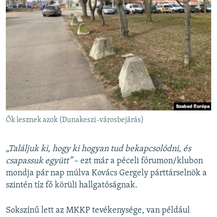
Ők lesznek azok (Dunakeszi-városbejárás)
„Találjuk ki, hogy ki hogyan tud bekapcsolódni, és
csapassuk együtt”
– ezt már a péceli fórumon/klubon
mondja pár nap múlva Kovács Gergely párttárselnök a
szintén tíz fő körüli hallgatóságnak.
Sokszínű lett az MKKP tevékenysége, van például