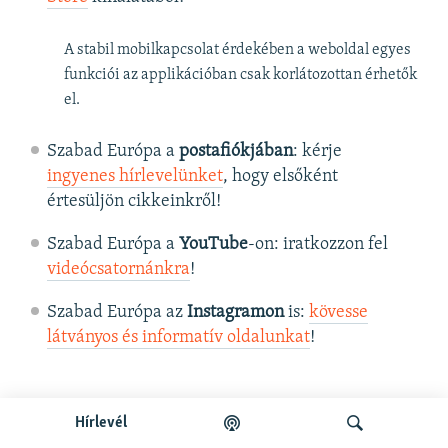
A stabil mobilkapcsolat érdekében a weboldal egyes
funkciói az applikációban csak korlátozottan érhetők
el.
Szabad Európa a
postafiókjában
: kérje
ingyenes hírlevelünket
, hogy elsőként
értesüljön cikkeinkről!
Szabad Európa a
YouTube
-on: iratkozzon fel
videócsatornánkra
!
Szabad Európa az
Instagramon
is:
kövesse
látványos és informatív oldalunkat
! ​
Hírlevél
KÖVESSEN MINKET!