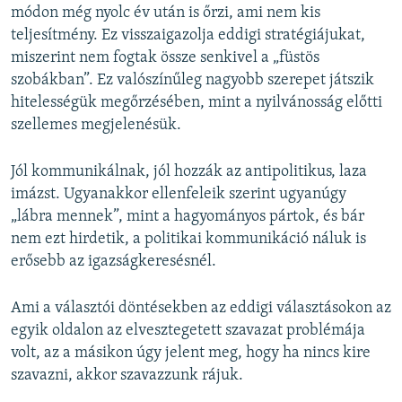
módon még nyolc év után is őrzi, ami nem kis
teljesítmény. Ez visszaigazolja eddigi stratégiájukat,
miszerint nem fogtak össze senkivel a „füstös
szobákban”. Ez valószínűleg nagyobb szerepet játszik
hitelességük megőrzésében, mint a nyilvánosság előtti
szellemes megjelenésük.
Jól kommunikálnak, jól hozzák az antipolitikus, laza
imázst. Ugyanakkor ellenfeleik szerint ugyanúgy
„lábra mennek”, mint a hagyományos pártok, és bár
nem ezt hirdetik, a politikai kommunikáció náluk is
erősebb az igazságkeresésnél.
Ami a választói döntésekben az eddigi választásokon az
egyik oldalon az elvesztegetett szavazat problémája
volt, az a másikon úgy jelent meg, hogy ha nincs kire
szavazni, akkor szavazzunk rájuk.