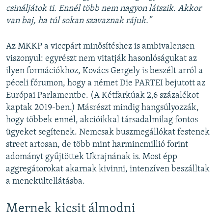
csináljátok ti. Ennél több nem nagyon látszik. Akkor
van baj, ha túl sokan szavaznak rájuk.”
Az MKKP a viccpárt minősítéshez is ambivalensen
viszonyul: egyrészt nem vitatják hasonlóságukat az
ilyen formációkhoz, Kovács Gergely is beszélt arról a
péceli fórumon, hogy a német Die PARTEI bejutott az
Európai Parlamentbe. (A Kétfarkúak 2,6 százalékot
kaptak 2019-ben.) Másrészt mindig hangsúlyozzák,
hogy többek ennél, akcióikkal társadalmilag fontos
ügyeket segítenek. Nemcsak buszmegállókat festenek
street artosan, de több mint harmincmillió forint
adományt gyűjtöttek Ukrajnának is. Most épp
aggregátorokat akarnak kivinni, intenzíven beszálltak
a menekültellátásba.
Mernek kicsit álmodni