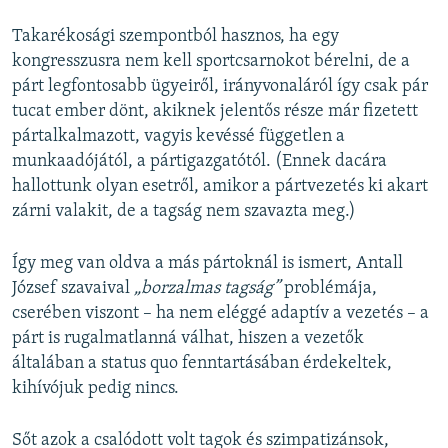
Takarékosági szempontból hasznos, ha egy
kongresszusra nem kell sportcsarnokot bérelni, de a
párt legfontosabb ügyeiről, irányvonaláról így csak pár
tucat ember dönt, akiknek jelentős része már fizetett
pártalkalmazott, vagyis kevéssé független a
munkaadójától, a pártigazgatótól. (Ennek dacára
hallottunk olyan esetről, amikor a pártvezetés ki akart
zárni valakit, de a tagság nem szavazta meg.)
Így meg van oldva a más pártoknál is ismert, Antall
József szavaival
„borzalmas tagság”
problémája,
cserében viszont – ha nem eléggé adaptív a vezetés – a
párt is rugalmatlanná válhat, hiszen a vezetők
általában a status quo fenntartásában érdekeltek,
kihívójuk pedig nincs.
Sőt azok a csalódott volt tagok és szimpatizánsok,