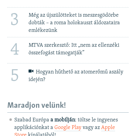
3
Még az újszülötteket is meszesgödörbe
dobták – a roma holokauszt áldozataira
emlékezünk
4
MTVA szerkesztő: Itt „nem az ellenzéki
összefogást támogatják”
5
Hogyan hűthető az atomerőmű aszály
idején?
Maradjon velünk!
Szabad Európa
a mobilján
: töltse le ingyenes
applikációnkat a
Google Play
vagy az
Apple
Store
kínálatából!