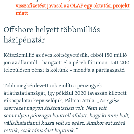
visszafizetést javasol az OLAF egy oktatási projekt
miatt
Offshore helyett többmilliós
házipénztár
Kétszázmillió az éves költségvetésük, ebből 150 millió
jön az államtól – hangzott el a péceli fórumon. 150-200
településen pénzt is költünk – mondja a pártigazgató.
Több megkérdezettünk említi a pénzügyek
átláthatatlanságát, így például 2020 tavaszán kilépett
rákospalotai képviselőjük, Pálmai Attila.
„Az egész
szervezet nagyon átláthatatlan volt. Nem volt
semmilyen pénzügyi kontroll afölött, hogy ki mire költ,
vállalhatatlanul kusza volt az egész. Amikor ezt szóvá
tettük, csak támadást kaptunk.”