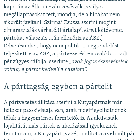
kapcsán az Állami Számvevőszék is súlyos
megállapításokat tett, mondja, de a hibákat nem
sikerült javítani. Szirmai Zsuzsa szerint megint
elmarasztalás várható.(Pártalapítványt kétévente,
pártokat választás után ellenőriz az ÁSZ.)
Felvetésünket, hogy nem politikai megrendelést
teljesített-e az ÁSZ, a pártvezetésben csalódott, volt
pénzügyes cáfolja, szerinte
„azok jogos észrevételek
voltak, a pártot kedveli a hatalom”.
A párttagság egyben a pártelit
A pártvezetés állítása szerint a Kutyapártnak már
hétezer passzivistája van, amit megirigyelhetnének
tőlük a hagyományos formációk is. Az aktivisták
lojalitását más pártok is akciózással igyekeznek
fenntartani, a Kutyapárt is azért indította az elmúlt pár