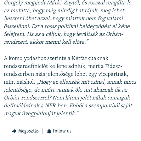
Gergely megijedt Márki-Zaytól, és rosszul reagálta le,
az mutatta, hogy még mindig hat rájuk, meg lehet
ijeszteni őket azzal, hogy miattuk nem fog valami
összejönni. Ezt a rossz politikai beidegződést el kéne
felejteni. Ha az a céljuk, hogy leváltsák az Orbán-
rendszert, akkor menni kell előre.”
A komolyodáshoz szerinte a Kétfarkúaknak
rendszerdefiníciót kellene adniuk, mert a Fidesz-
rendszerben más jelentősége lehet egy viccpártnak,
mint máshol.
„Hogy az ellenzék mit csinál, annak nincs
jelentősége, de miért vannak ők, mit akarnak ők az
Orbán-rendszerrel? Nem látom jelét náluk
önmaguk
definiálásának a NER-ben. Ebből a szempontból saját
maguk üvegplafonját jelentik.”
Megosztás
Follow us