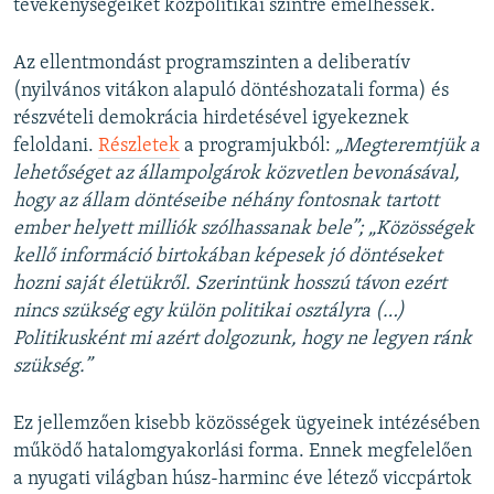
tevékenységeiket közpolitikai szintre emelhessék.
Az ellentmondást programszinten a deliberatív
(nyilvános vitákon alapuló döntéshozatali forma) és
részvételi demokrácia hirdetésével igyekeznek
feloldani.
Részletek
a programjukból:
„Megteremtjük a
lehetőséget az állampolgárok közvetlen bevonásával,
hogy az állam döntéseibe néhány fontosnak tartott
ember helyett milliók szólhassanak bele”; „Közösségek
kellő információ birtokában képesek jó döntéseket
hozni saját életükről. Szerintünk hosszú távon ezért
nincs szükség egy külön politikai osztályra (…)
Politikusként mi azért dolgozunk, hogy ne legyen ránk
szükség.”
Ez jellemzően kisebb közösségek ügyeinek intézésében
működő hatalomgyakorlási forma. Ennek megfelelően
a nyugati világban húsz-harminc éve létező viccpártok