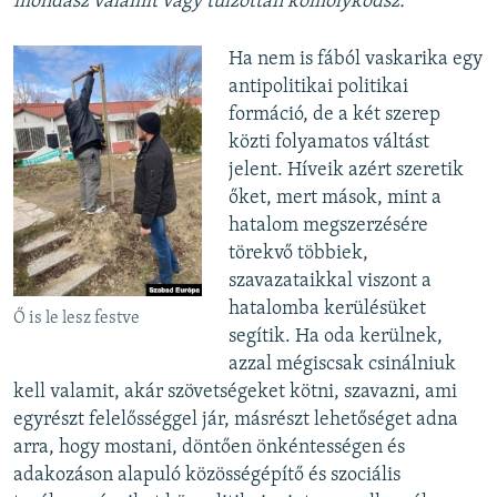
mondasz valamit vagy túlzottan komolykodsz.”
Ha nem is fából vaskarika egy
antipolitikai politikai
formáció, de a két szerep
közti folyamatos váltást
jelent. Híveik azért szeretik
őket, mert mások, mint a
hatalom megszerzésére
törekvő többiek,
szavazataikkal viszont a
hatalomba kerülésüket
Ő is le lesz festve
segítik. Ha oda kerülnek,
azzal mégiscsak csinálniuk
kell valamit, akár szövetségeket kötni, szavazni, ami
egyrészt felelősséggel jár, másrészt lehetőséget adna
arra, hogy mostani, döntően önkéntességen és
adakozáson alapuló közösségépítő és szociális