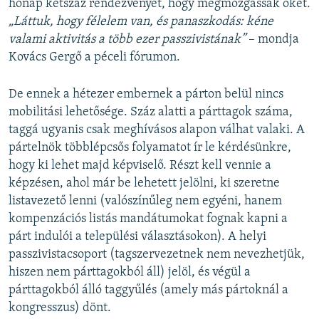
hónap kétszáz rendezvényét, hogy megmozgassák őket.
„Láttuk, hogy félelem van, és panaszkodás: kéne
valami aktivitás a több ezer passzivistának”
– mondja
Kovács Gergő a péceli fórumon.
De ennek a hétezer embernek a párton belül nincs
mobilitási lehetősége. Száz alatti a párttagok száma,
taggá ugyanis csak meghívásos alapon válhat valaki. A
pártelnök többlépcsős folyamatot ír le kérdésünkre,
hogy ki lehet majd képviselő. Részt kell vennie a
képzésen, ahol már be lehetett jelölni, ki szeretne
listavezető lenni (valószínűleg nem egyéni, hanem
kompenzációs listás mandátumokat fognak kapni a
párt indulói a települési választásokon). A helyi
passzivistacsoport (tagszervezetnek nem nevezhetjük,
hiszen nem párttagokból áll) jelöl, és végül a
párttagokból álló taggyűlés (amely más pártoknál a
kongresszus) dönt.