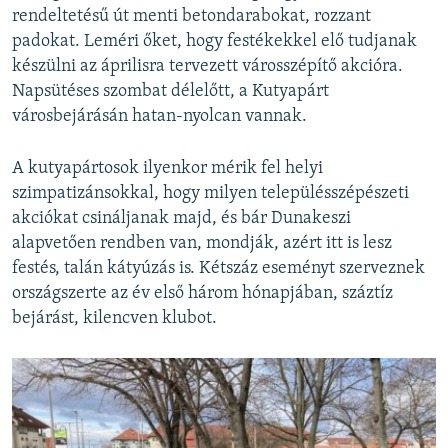
rendeltetésű út menti betondarabokat, rozzant
padokat. Leméri őket, hogy festékekkel elő tudjanak
készülni az áprilisra tervezett városszépítő akcióra.
Napsütéses szombat délelőtt, a Kutyapárt
városbejárásán hatan-nyolcan vannak.
A kutyapártosok ilyenkor mérik fel helyi
szimpatizánsokkal, hogy milyen településszépészeti
akciókat csináljanak majd, és bár Dunakeszi
alapvetően rendben van, mondják, azért itt is lesz
festés, talán kátyúzás is. Kétszáz eseményt szerveznek
országszerte az év első három hónapjában, száztíz
bejárást, kilencven klubot.