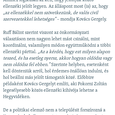
Amihez logikusan az kell, hogy jelöltjük közös
ellenzéki jelölt legyen. Az álláspont most (is) az, hogy
„az ellenzékkel nem szövetkezünk, de valós civil
szervezetekkel lehetséges”
– mondja Kovács Gergely.
Ruff Bálint szerint viszont az önkormányzati
választáson nem nagyon lehet mást csinálni, mint
koordinálni, valamilyen módon együttműködni a többi
ellenzéki párttal.
„Az a kérdés, hogy ezt milyen alapon
teszed, és ha esetleg nyersz, akkor hogyan oldódsz vagy
nem oldódsz fel ebben.”
Szerinte helyben, esetenként
kell dönteniük arról, hol érdemes önállóan indulni, és
hol beállni más jelölt támogatói közé. Előbbire
példaként Kovács Gergelyt említi, aki Pokorni Zoltán
legesélyesebb közös ellenzéki kihívója lehetne a
Hegyvidéken.
De a politikai elemző nem a településit forszírozná a