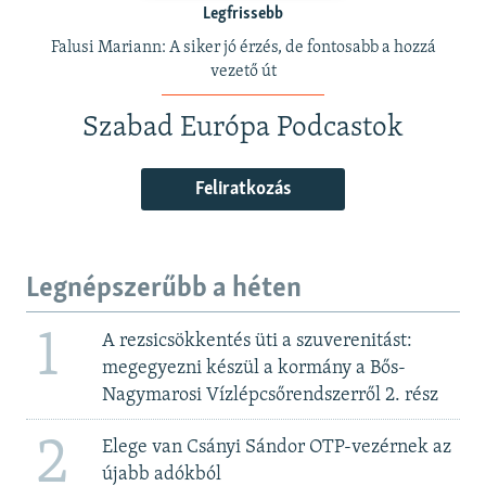
Legfrissebb
Falusi Mariann: A siker jó érzés, de fontosabb a hozzá
vezető út
Szabad Európa Podcastok
Feliratkozás
Legnépszerűbb a héten
1
A rezsicsökkentés üti a szuverenitást:
megegyezni készül a kormány a Bős-
Nagymarosi Vízlépcsőrendszerről 2. rész
2
Elege van Csányi Sándor OTP-vezérnek az
újabb adókból