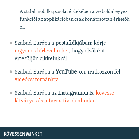
A stabil mobilkapcsolat érdekében a weboldal egyes
funkciói az applikációban csak korlátozottan érhetők
el.
Szabad Európa a
postafiókjában
: kérje
ingyenes hírlevelünket
, hogy elsőként
értesüljön cikkeinkről!
Szabad Európa a
YouTube
-on: iratkozzon fel
videócsatornánkra
!
Szabad Európa az
Instagramon
is:
kövesse
látványos és informatív oldalunkat
! ​
KÖVESSEN MINKET!