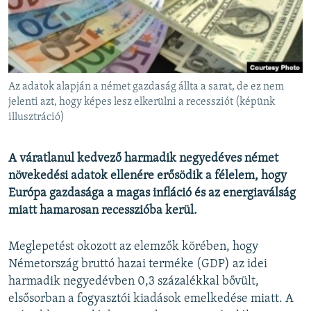
EURÓPAI UNIÓ
VILÁG
KLÍMAVÁLTOZÁS
A MÚLT TANULSÁGAI
Az adatok alapján a német gazdaság állta a sarat, de ez nem
jelenti azt, hogy képes lesz elkerülni a recessziót (képünk
illusztráció)
KÖVESSEN MINKET!
A váratlanul kedvező harmadik negyedéves német
növekedési adatok ellenére erősödik a félelem, hogy
Valamennyi RFE/RL weboldal
Európa gazdasága a magas infláció és az energiaválság
miatt hamarosan recesszióba kerül.
Meglepetést okozott az elemzők körében, hogy
Németország bruttó hazai terméke (GDP) az idei
harmadik negyedévben 0,3 százalékkal bővült,
elsősorban a fogyasztói kiadások emelkedése miatt. A