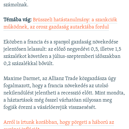
számolnak.
Témába vág:
Brüsszeli hatástanulmány: a szankciók
működnek, az orosz gazdaság autarkiába fordul
Eközben a francia és a spanyol gazdaság növekedése
jelentősen lelassult: az előző negyedévi 0,5, illetve 1,5
százalékot követően a július-szeptemberi időszakban
0,2 százalékkal bővült.
Maxime Darmet, az Allianz Trade közgazdásza úgy
fogalmazott, hogy a francia növekedés az utolsó
nekilendülést jelentheti a recesszió előtt. Mint mondta,
a háztartások még ősszel várhatóan súlyosan meg
fogják érezni a vásárlóerejük visszaesését.
Arról is írtunk korábban, hogy pörgeti a háború az