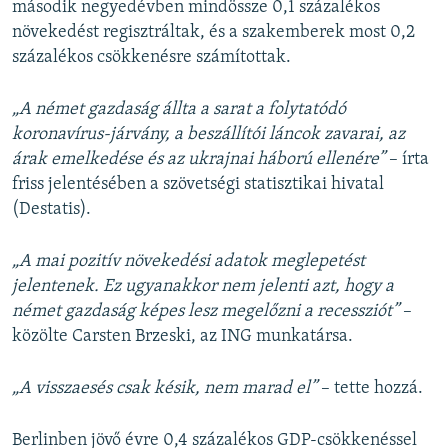
második negyedévben mindössze 0,1 százalékos
növekedést regisztráltak, és a szakemberek most 0,2
százalékos csökkenésre számítottak.
„A német gazdaság állta a sarat a folytatódó
koronavírus-járvány, a beszállítói láncok zavarai, az
árak emelkedése és az ukrajnai háború ellenére”
– írta
friss jelentésében a szövetségi statisztikai hivatal
(Destatis).
„A mai pozitív növekedési adatok meglepetést
jelentenek. Ez ugyanakkor nem jelenti azt, hogy a
német gazdaság képes lesz megelőzni a recessziót”
–
közölte Carsten Brzeski, az ING munkatársa.
„A visszaesés csak késik, nem marad el”
– tette hozzá.
Berlinben jövő évre 0,4 százalékos GDP-csökkenéssel