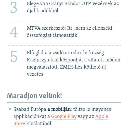
3
Elege van Csányi Sándor OTP-vezérnek az
újabb adókból
4
MTVA szerkesztő: Itt „nem az ellenzéki
összefogást támogatják”
5
Elfoglalta a zsidó ortodox hitközség
Kazinczy utcai központját a vitatott módon
megválasztott, EMIH-hez köthető új
vezetés
Maradjon velünk!
Szabad Európa
a mobilján
: töltse le ingyenes
applikációnkat a
Google Play
vagy az
Apple
Store
kínálatából!