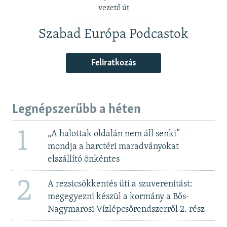
vezető út
Szabad Európa Podcastok
Feliratkozás
Legnépszerűbb a héten
1
„A halottak oldalán nem áll senki” –
mondja a harctéri maradványokat
elszállító önkéntes
2
A rezsicsökkentés üti a szuverenitást:
megegyezni készül a kormány a Bős-
Nagymarosi Vízlépcsőrendszerről 2. rész