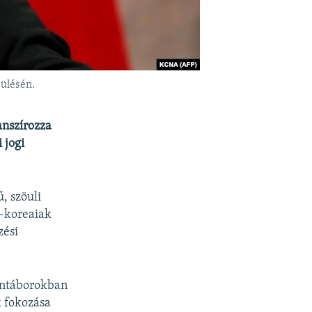
ülésén.
anszírozza
 jogi
, szöuli
k-koreaiak
zési
öntáborokban
k fokozása