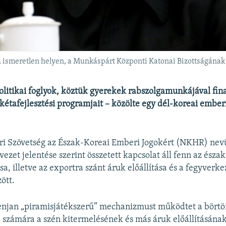
ismeretlen helyen, a Munkáspárt Központi Katonai Bizottságának 
litikai foglyok, köztük gyerekek rabszolgamunkájával fin
akétafejlesztési programjait – közölte egy dél-koreai emberi
i Szövetség az Észak-Koreai Emberi Jogokért (NKHR) nevű
vezet jelentése szerint összetett kapcsolat áll fenn az észa
, illetve az exportra szánt áruk előállítása és a fegyverke
ött.
henjan „piramisjátékszerű” mechanizmust működtet a bört
k számára a szén kitermelésének és más áruk előállításána