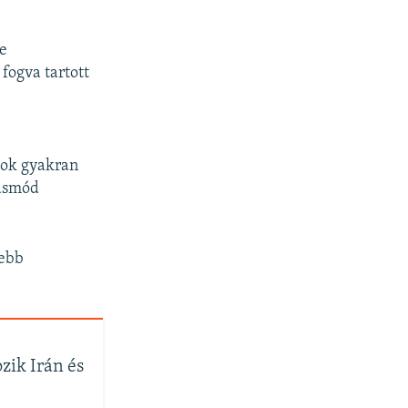
ve
fogva tartott
bok gyakran
násmód
sebb
zik Irán és