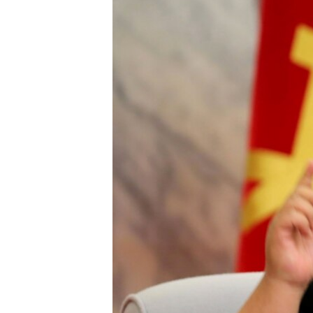
EURÓPAI UNIÓ
VILÁG
KLÍMAVÁLTOZÁS
A MÚLT TANULSÁGAI