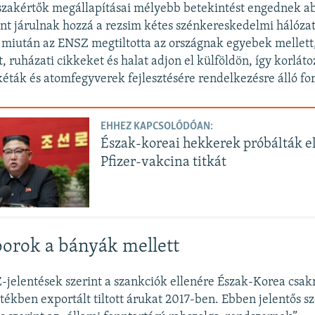
szakértők megállapításai mélyebb betekintést engednek a
nt járulnak hozzá a rezsim kétes szénkereskedelmi hálóza
miután az ENSZ megtiltotta az országnak egyebek mellett,
, ruházati cikkeket és halat adjon el külföldön, így korláto
akéták és atomfegyverek fejlesztésére rendelkezésre álló fo
EHHEZ KAPCSOLÓDÓAN:
Észak-koreai hekkerek próbálták el
Pfizer-vakcina titkát
orok a bányák mellett
-jelentések szerint a szankciók ellenére Észak-Korea cs
rtékben exportált tiltott árukat 2017-ben. Ebben jelentős s