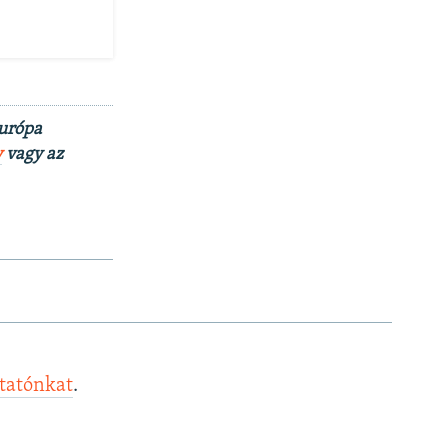
Európa
y
vagy az
ztatónkat
.