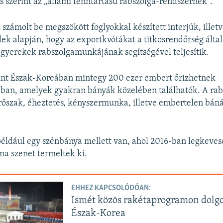
és szerint az „állami fenntartású rabszolga-rendszernek”.
számolt be megszökött foglyokkal készített interjúk, illet
ek alapján, hogy az exportkvótákat a titkosrendőrség által 
s gyerekek rabszolgamunkájának segítségével teljesítik.
rint Észak-Koreában mintegy 200 ezer embert őrizhetnek
an, amelyek gyakran bányák közelében találhatók. A ra
rőszak, éheztetés, kényszermunka, illetve embertelen bá
például egy szénbánya mellett van, ahol 2016-ban legkeve
nna szenet termeltek ki.
EHHEZ KAPCSOLÓDÓAN:
Ismét közös rakétaprogramon dolgo
Észak-Korea