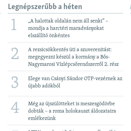
Legnépszerűbb a héten
1
„A halottak oldalán nem áll senki” –
mondja a harctéri maradványokat
elszállító önkéntes
2
A rezsicsökkentés üti a szuverenitást:
megegyezni készül a kormány a Bős-
Nagymarosi Vízlépcsőrendszerről 2. rész
3
Elege van Csányi Sándor OTP-vezérnek az
újabb adókból
4
Még az újszülötteket is meszesgödörbe
dobták – a roma holokauszt áldozataira
emlékezünk