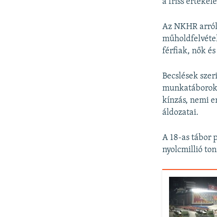
a friss értékel
Az NKHR arról 
műholdfelvétel
férfiak, nők é
Becslések sze
munkatáborokb
kínzás, nemi e
áldozatai.
A 18-as tábor 
nyolcmillió to