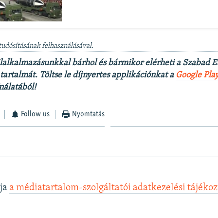
tudósításának felhasználásával.
lalkalmazásunkkal bárhol és bármikor elérheti a Szabad 
artalmát. Töltse le díjnyertes applikációnkat a
Google Pla
nálatából!
Follow us
Nyomtatás
lja
a médiatartalom-szolgáltatói adatkezelési tájéko