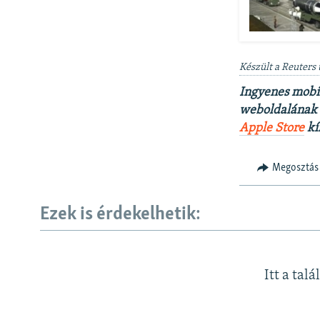
Készült a Reuters 
Ingyenes mobi
weboldalának t
Apple Store
kí
Megosztás
Ezek is érdekelhetik:
Itt a talá