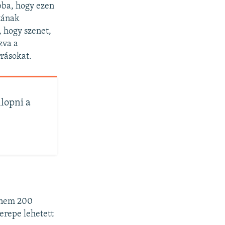
bba, hogy ezen
tának
 hogy szenet,
zva a
rrásokat.
lopni a
aknem 200
zerepe lehetett