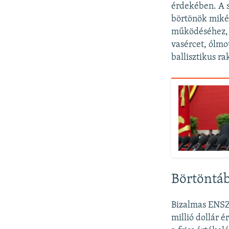
érdekében. A 
börtönök miké
működéséhez, 
vasércet, ólmot
ballisztikus r
Börtöntáb
Bizalmas ENSZ
millió dollár é