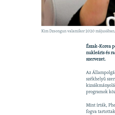
Kim Dzsongun valamikor 2020 májusában, 
Észak-Korea po
nukleáris és r
szervezet.
Az Állampolgár
székhelyű szer
kizsákmányolása
programok köz
Mint írták, P
fogva tartotta