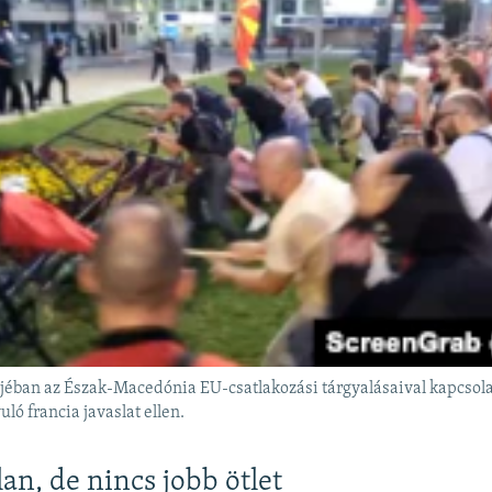
jéban az Észak-Macedónia EU-csatlakozási tárgyalásaival kapcsola
uló francia javaslat ellen.
an, de nincs jobb ötlet