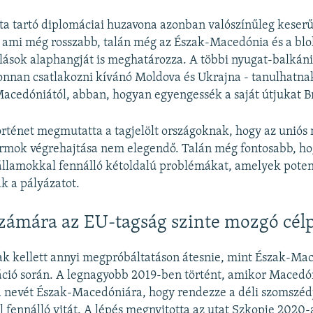
ta tartó diplomáciai huzavona azonban valószínűleg keserű
 ami még rosszabb, talán még az Észak-Macedónia és a blo
alások alaphangját is meghatározza. A többi nyugat-balkáni
onnan csatlakozni kívánó Moldova és Ukrajna - tanulhatna
acedóniától, abban, hogyan egyengessék a saját útjukat Br
örténet megmutatta a tagjelölt országoknak, hogy az unió
ormok végrehajtása nem elegendő. Talán még fontosabb, ho
államokkal fennálló kétoldalú problémákat, amelyek poten
k a pályázatot.
zámára az EU-tagság szinte mozgó cél
ak kellett annyi megpróbáltatáson átesnie, mint Észak-Ma
áció során. A legnagyobb 2019-ben történt, amikor Macedó
 nevét Észak-Macedóniára, hogy rendezze a déli szomszéd
 fennálló vitát. A lépés megnyitotta az utat Szkopje 2020