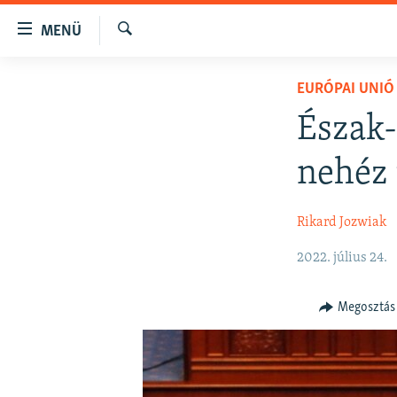
Akadálymentes
MENÜ
mód
Keresés
Ugrás
NAPIRENDEN
EURÓPAI UNIÓ
a
AKTUÁLIS
fő
Észak
oldalra
PODCASTOK
Ugrás
nehéz 
VIDEÓK
a
tartalomjegyzékre
ELEMZŐ
Rikard Jozwiak
Ugrás
NER15
a
2022. július 24.
keresésre
SZABADON
TÁRSADALOM
Megosztás
DEMOKRÁCIA
A PÉNZ NYOMÁBAN