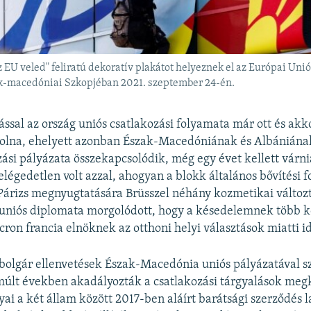
 EU veled" feliratú dekoratív plakátot helyeznek el az Európai Uni
ak-macedóniai Szkopjéban 2021. szeptember 24-én.
ással az ország uniós csatlakozási folyamata már ott és akk
 volna, ehelyett azonban Észak-Macedóniának és Albánián
zási pályázata összekapcsolódik, még egy évet kellett várni
elégedetlen volt azzal, ahogyan a blokk általános bővítési 
 Párizs megnyugtatására Brüsszel néhány kozmetikai változt
 uniós diplomata morgolódott, hogy a késedelemnek több k
n francia elnöknek az otthoni helyi választások miatti i
 bolgár ellenvetések Észak-Macedónia uniós pályázatával 
últ években akadályozták a csatlakozási tárgyalások meg
yai a két állam között 2017-ben aláírt barátsági szerződés l