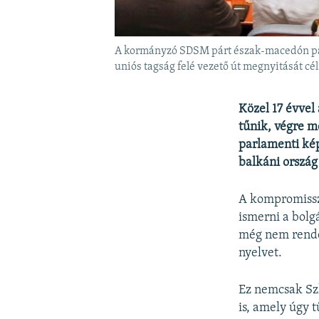
A kormányzó SDSM párt észak-macedón parl
uniós tagság felé vezető út megnyitását célz
Közel 17 évvel
tűnik, végre m
parlamenti kép
balkáni ország 
A kompromissz
ismerni a bolg
még nem rendez
nyelvet.
Ez nemcsak Sz
is, amely úgy t