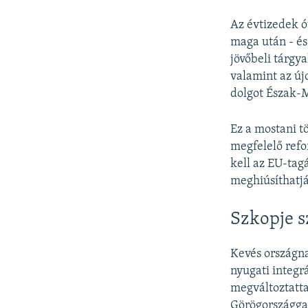
Az évtizedek ó
maga után - és
jövőbeli tárgy
valamint az új
dolgot Észak-M
Ez a mostani t
megfelelő ref
kell az EU-tag
meghiúsíthatjá
Szkopje s
Kevés országn
nyugati integr
megváltoztatta
Görögországgal