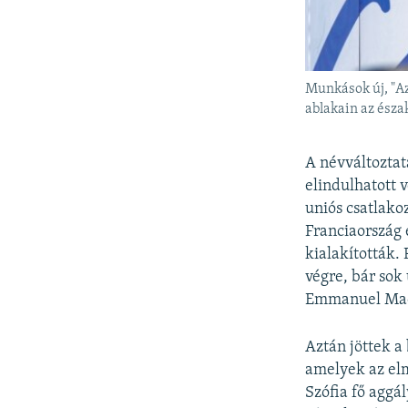
Munkások új, "Az
ablakain az ész
A névváltoztat
elindulhatott
uniós csatlako
Franciaország 
kialakították.
végre, bár sok
Emmanuel Macro
Aztán jöttek a
amelyek az elm
Szófia fő aggál