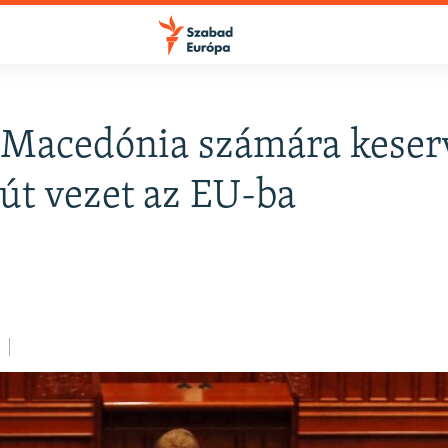
-Macedónia számára keser
FELIRATKOZÁS
út vezet az EU-ba
Apple Podcasts
Spotify
Feliratkozás