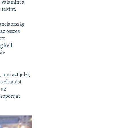
; valamint a
 tekint.
ranciaország
az összes
ott
g kell
gár
 ami azt jelzi,
s oktatási
 az
soportját