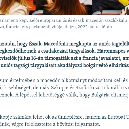
amenti képviselői európai uniós és észak-macedón zászlókkal a Bu
ó, francia terv parlamenti vitája idején, 2022. július 16-án.
 azután, hogy Észak-Macedónia megkapta az uniós tagjelölti
egkezdődhetnek a csatlakozási tárgyalások. Háromnapos vi
viselők július 16-án támogatták azt a francia javaslatot, a
uniós tagsági tárgyalásait akadályozó bolgár vétó elhárítása
um értelmében a macedón alkotmányt módosítani kell és e
ár kisebbséget, de más, Szkopje és Szofia közötti korábbi v
nek. A lépéssel lehetőséggé válik, hogy Bulgária elismer
kopje számára lehet ok az ünneplésre, hanem az Európai 
űnik, végre felélesztette a bővítési folyamatot.