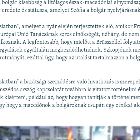
a bolgár kisebbség állítólagos észak-macedóniai elnyomása
eredete és státusza, amelyet Szófia a bolgár nyelvjárásnak
slatban", amelyet a nyár elején terjesztettek elő, amikor F
 Európai Unió Tanácsának soros elnökségét, néhány, de nem 
lkoznak. A legfontosabb, hogy mielőtt a Brüsszellel folytat
tárgyalások egyáltalán megkezdődhetnének, Szkopjének me
lkotmányát, ezúttal úgy, hogy az utalást tartalmazzon a bol
slatban" a barátsági szerződésre való hivatkozás is szerepel,
mszédos ország kapcsolatát továbbra is vitatott történelmi é
k kísérteni, például az, hogy hogyan tanítják a történelmet
gy hogy a macedónok a bolgároknak csupán egy etnikai alc