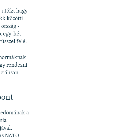
 utóízt hagy
kk közötti
 ország -
k egy-két
üsszel felé.
s normáknak
gy rendezni
ciálisan
pont
cedóniának a
nia
jával,
-as NATO-