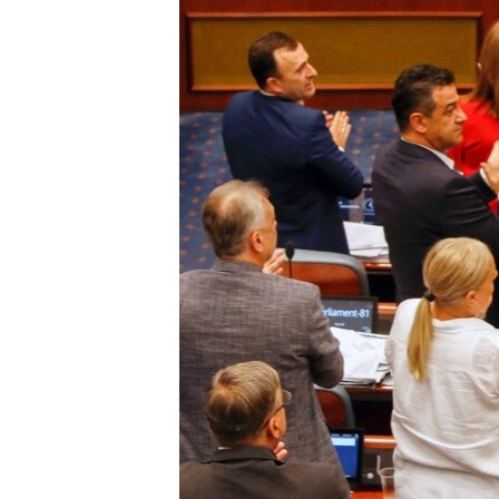
EURÓPAI UNIÓ
VILÁG
KLÍMAVÁLTOZÁS
A MÚLT TANULSÁGAI