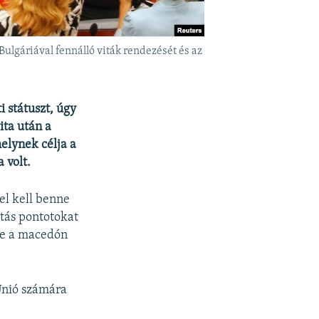
lgáriával fennálló viták rendezését és az
 státuszt, úgy
ta után a
melynek célja a
 volt.
l kell benne
itás pontotokat
je a macedón
Unió számára