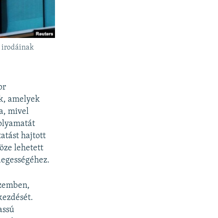
ó irodáinak
or
ak, amelyek
a, mivel
folyamatát
atást hajtott
öze lehetett
degességéhez.
szemben,
kezdését.
assú