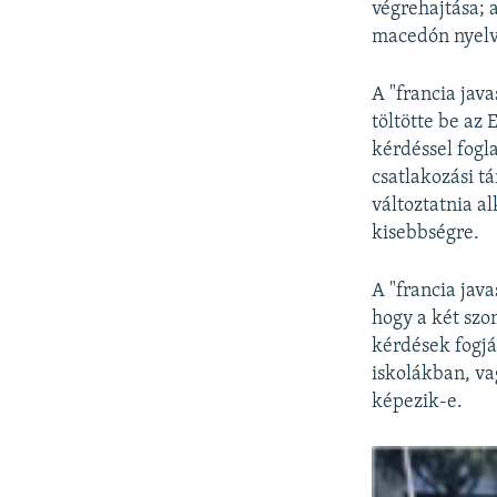
végrehajtása; 
macedón nyelv 
A "francia java
töltötte be az
kérdéssel fogla
csatlakozási 
változtatnia a
kisebbségre.
A "francia java
hogy a két szo
kérdések fogjá
iskolákban, va
képezik-e.