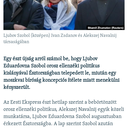
EURÓPAI UNIÓ
VILÁG
KLÍMAVÁLTOZÁS
A MÚLT TANULSÁGAI
Ljubov Szobol (középen) Ivan Zsdanov és Alekszej Navalnij
társaságában
KÖVESSEN MINKET!
Egy észt újság arról számol be, hogy Ljubov
Eduardovna Szobol orosz ellenzéki politikus
kislányával Észtországban telepedett le, miután egy
Valamennyi RFE/RL weboldal
moszkvai bíróság koncepciós ítélete miatt menekülni
kényszerült.
Az Eesti Ekspress észt hetilap szerint a bebörtönzött
orosz ellenzéki politikus, Alekszej Navalnij egyik közeli
munkatársa, Ljubov Eduardovna Szobol augusztusban
érkezett Észtországba. A lap szerint Szobol azután