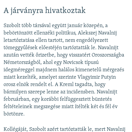
A járványra hivatkoztak
Szobolt több társával együtt január közepén, a
bebörtönzött ellenzéki politikus, Alekszej Navalnij
letartóztatása ellen tartott, nem engedélyezett
tömeggyűlések előestéjén tartóztatták le. Navalnijt
azután vették őrizetbe, hogy visszatért Oroszországba
Németországból, ahol egy Novicsok típusú
idegméreggel majdnem halálos kimenetelű mérgezés
miatt kezelték, amelyet szerinte Vlagyimir Putyin
orosz elnök rendelt el. A Kreml tagadta, hogy
bármilyen szerepe lenne az incidensben. Navalnijt
februárban, egy korábbi felfüggesztett büntetés
feltételeinek megszegése miatt ítélték két és fél év
börtönre.
Kollégáját, Szobolt azért tartóztatták le, mert Navalnij