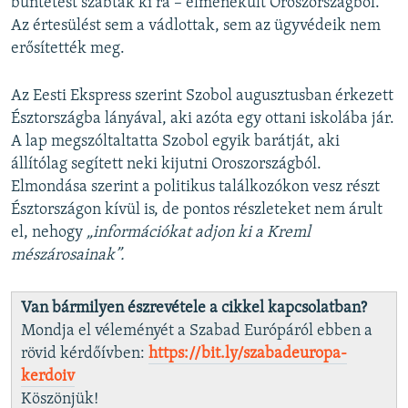
büntetést szabtak ki rá – elmenekült Oroszországból.
Az értesülést sem a vádlottak, sem az ügyvédeik nem
erősítették meg.
Az Eesti Ekspress szerint Szobol augusztusban érkezett
Észtországba lányával, aki azóta egy ottani iskolába jár.
A lap megszóltaltatta Szobol egyik barátját, aki
állítólag segített neki kijutni Oroszországból.
Elmondása szerint a politikus találkozókon vesz részt
Észtországon kívül is, de pontos részleteket nem árult
el, nehogy
„információkat adjon ki a Kreml
mészárosainak”.
Van bármilyen észrevétele a cikkel kapcsolatban?
Mondja el véleményét a Szabad Európáról ebben a
rövid kérdőívben:
https://bit.ly/szabadeuropa-
kerdoiv
Köszönjük!