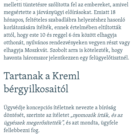
melletti tüntetésre szólította fel az embereket, amivel
megsértette a járványügyi előírásokat. Emiatt 18
hónapos, feltételes szabadlábra helyezéshez hasonló
korlátozására ítélték, ennek értelmében eltiltották
attól, hogy este 10 és reggel 6 óra között elhagyja
otthonát, nyilvános rendezvényeken vegyen részt vagy
elhagyja Moszkvát. Szobolt arra is kötelezték, hogy
havonta háromszor jelentkezzen egy felügyelőtisztnél.
Tartanak a Kreml
bérgyilkosaitól
Ügyvédje koncepciós ítéletnek nevezte a bíróság
döntését, szerinte az ítéletet
„nyomozók írták, és az
ügyészek megerősítették”,
és azt mondta, ügyfele
fellebbezni fog.