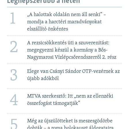
Legnépszerűbb a héten
1
„A halottak oldalán nem áll senki” –
mondja a harctéri maradványokat
elszállító önkéntes
2
A rezsicsökkentés üti a szuverenitást:
megegyezni készül a kormány a Bős-
Nagymarosi Vízlépcsőrendszerről 2. rész
3
Elege van Csányi Sándor OTP-vezérnek az
újabb adókból
4
MTVA szerkesztő: Itt „nem az ellenzéki
összefogást támogatják”
5
Még az újszülötteket is meszesgödörbe
dobták – a roma holokauszt áldozataira