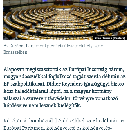
EURÓPAI UNIÓ
VILÁG
KLÍMAVÁLTOZÁS
A MÚLT TANULSÁGAI
Az Európai Parlament plenáris üléseinek helyszíne
KÖVESSEN MINKET!
Brüsszelben
Alaposan megizzasztották az Európai Bizottság három,
magyar dossziékkal foglalkozó tagját szerda délután az
Valamennyi RFE/RL weboldal
EP szakpolitikusai. Didier Reynders igazságügyi biztos
kész haladéktalanul lépni, ha a magyar kormány
válaszai a szuverenitásvédelmi törvényre vonatkozó
kérdéseire nem lesznek kielégítők.
Két órán át bombázták kérdéseikkel szerda délután az
Európai Parlament költségvetési és költségvetés-