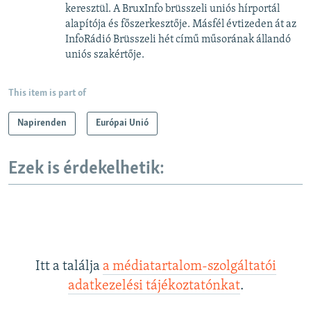
keresztül. A BruxInfo brüsszeli uniós hírportál
alapítója és főszerkesztője. Másfél évtizeden át az
InfoRádió Brüsszeli hét című műsorának állandó
uniós szakértője.
This item is part of
Napirenden
Európai Unió
Ezek is érdekelhetik:
Itt a találja
a médiatartalom-szolgáltatói
adatkezelési tájékoztatónkat
.