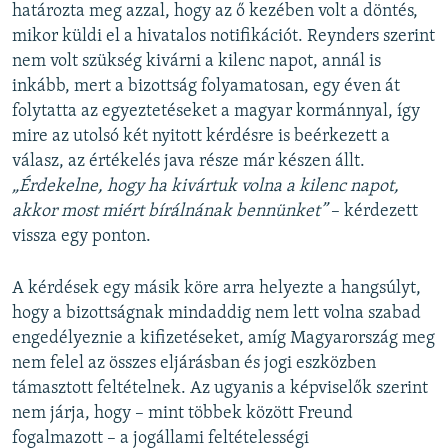
határozta meg azzal, hogy az ő kezében volt a döntés,
mikor küldi el a hivatalos notifikációt. Reynders szerint
nem volt szükség kivárni a kilenc napot, annál is
inkább, mert a bizottság folyamatosan, egy éven át
folytatta az egyeztetéseket a magyar kormánnyal, így
mire az utolsó két nyitott kérdésre is beérkezett a
válasz, az értékelés java része már készen állt.
„Érdekelne, hogy ha kivártuk volna a kilenc napot,
akkor most miért bírálnának bennünket”
– kérdezett
vissza egy ponton.
A kérdések egy másik köre arra helyezte a hangsúlyt,
hogy a bizottságnak mindaddig nem lett volna szabad
engedélyeznie a kifizetéseket, amíg Magyarország meg
nem felel az összes eljárásban és jogi eszközben
támasztott feltételnek. Az ugyanis a képviselők szerint
nem járja, hogy – mint többek között Freund
fogalmazott – a jogállami feltételességi