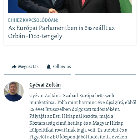
EHHEZ KAPCSOLÓDÓAN:
Az Európai Parlamentben is összeállt az
Orbán–Fico-tengely
Megosztás
Follow us
Gyévai Zoltán
Gyévai Zoltán a Szabad Európa brüsszeli
munkatársa. Több mint harminc éve újságíró, ebből
25 évet Brüsszelben dolgozott tudósítóként.
Pályáját az Esti Hírlapnál kezdte, majd a
Köztársaság című hetilap és a Magyar Hírlap
külpolitikai rovatának tagja volt. Ez utóbbit és a
Figyelőt az EU központjából tudósította éveken