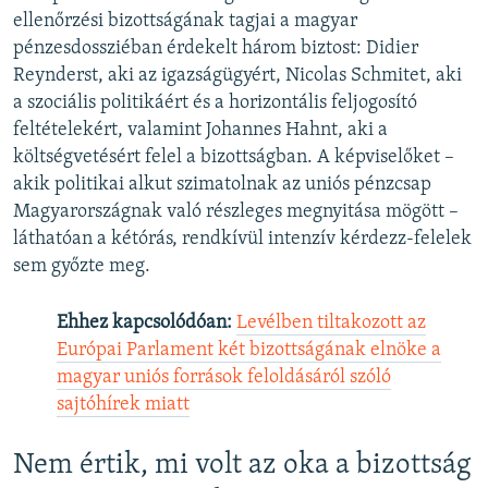
ellenőrzési bizottságának tagjai a magyar
pénzesdossziéban érdekelt három biztost: Didier
Reynderst, aki az igazságügyért, Nicolas Schmitet, aki
a szociális politikáért és a horizontális feljogosító
feltételekért, valamint Johannes Hahnt, aki a
költségvetésért felel a bizottságban. A képviselőket –
akik politikai alkut szimatolnak az uniós pénzcsap
Magyarországnak való részleges megnyitása mögött –
láthatóan a kétórás, rendkívül intenzív kérdezz-felelek
sem győzte meg.
Ehhez kapcsolódóan:
Levélben tiltakozott az
Európai Parlament két bizottságának elnöke a
magyar uniós források feloldásáról szóló
sajtóhírek miatt
Nem értik, mi volt az oka a bizottság