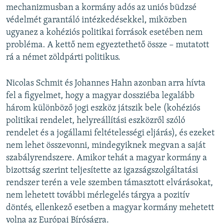
mechanizmusban a kormány adós az uniós büdzsé
védelmét garantáló intézkedésekkel, miközben
ugyanez a kohéziós politikai források esetében nem
probléma. A kettő nem egyeztethető össze – mutatott
rá a német zöldpárti politikus.
Nicolas Schmit és Johannes Hahn azonban arra hívta
fel a figyelmet, hogy a magyar dossziéba legalább
három különböző jogi eszköz játszik bele (kohéziós
politikai rendelet, helyreállítási eszközről szóló
rendelet és a jogállami feltételességi eljárás), és ezeket
nem lehet összevonni, mindegyiknek megvan a saját
szabályrendszere. Amikor tehát a magyar kormány a
bizottság szerint teljesítette az igazságszolgáltatási
rendszer terén a vele szemben támasztott elvárásokat,
nem lehetett további mérlegelés tárgya a pozitív
döntés, ellenkező esetben a magyar kormány mehetett
volna az Európai Bíróságra.