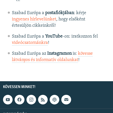
Szabad Európa a
postafiókjában
: kérje
ingyenes hírlevelünket
, hogy elsőként
értesüljön cikkeinkről!
Szabad Európa a
YouTube
-on: iratkozzon fel
videócsatornánkra
!
Szabad Európa az
Instagramon
is:
kövesse
látványos és informatív oldalunkat
! ​
KÖVESSEN MINKET!