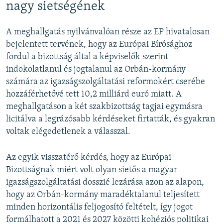
nagy sietségének
A meghallgatás nyilvánvalóan része az EP hivatalosan
bejelentett tervének, hogy az Európai Bírósághoz
fordul a bizottság által a képviselők szerint
indokolatlanul és jogtalanul az Orbán-kormány
számára az igazságszolgáltatási reformokért cserébe
hozzáférhetővé tett 10,2 milliárd euró miatt. A
meghallgatáson a két szakbizottság tagjai egymásra
licitálva a legrázósabb kérdéseket firtatták, és gyakran
voltak elégedetlenek a válasszal.
Az egyik visszatérő kérdés, hogy az Európai
Bizottságnak miért volt olyan sietős a magyar
igazságszolgáltatási dosszié lezárása azon az alapon,
hogy az Orbán-kormány maradéktalanul teljesített
minden horizontális feljogosító feltételt, így jogot
formálhatott a 2021 és 2027 közötti kohéziós politikai