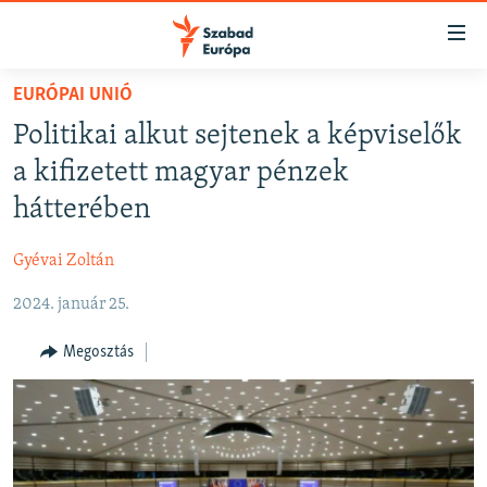
Akadálymentes
mód
Ugrás
EURÓPAI UNIÓ
a
NAPIRENDEN
Politikai alkut sejtenek a képviselők
fő
AKTUÁLIS
oldalra
a kifizetett magyar pénzek
FELIRATKOZÁS
PODCASTOK
Ugrás
hátterében
a
VIDEÓK
tartalomjegyzékre
Gyévai Zoltán
Spotify
ELEMZŐ
Ugrás
a
2024. január 25.
NER15
Feliratkozás
keresésre
SZABADON
Megosztás
TÁRSADALOM
DEMOKRÁCIA
A PÉNZ NYOMÁBAN