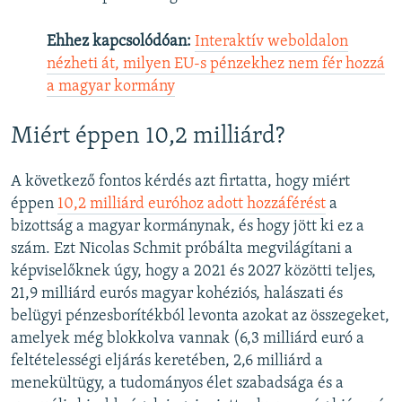
Ehhez kapcsolódóan:
Interaktív weboldalon
nézheti át, milyen EU-s pénzekhez nem fér hozzá
a magyar kormány
Miért éppen 10,2 milliárd?
A következő fontos kérdés azt firtatta, hogy miért
éppen
10,2 milliárd euróhoz adott hozzáférést
a
bizottság a magyar kormánynak, és hogy jött ki ez a
szám. Ezt Nicolas Schmit próbálta megvilágítani a
képviselőknek úgy, hogy a 2021 és 2027 közötti teljes,
21,9 milliárd eurós magyar kohéziós, halászati és
belügyi pénzesborítékból levonta azokat az összegeket,
amelyek még blokkolva vannak (6,3 milliárd euró a
feltételességi eljárás keretében, 2,6 milliárd a
menekültügy, a tudományos élet szabadsága és a