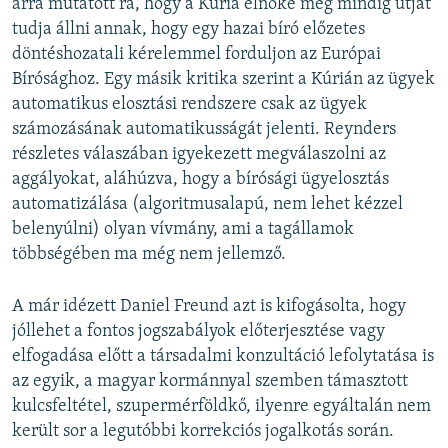
arra mutatott rá, hogy a Kúria elnöke még mindig útját
tudja állni annak, hogy egy hazai bíró előzetes
döntéshozatali kérelemmel forduljon az Európai
Bírósághoz. Egy másik kritika szerint a Kúrián az ügyek
automatikus elosztási rendszere csak az ügyek
számozásának automatikusságát jelenti. Reynders
részletes válaszában igyekezett megválaszolni az
aggályokat, aláhúzva, hogy a bírósági ügyelosztás
automatizálása (algoritmusalapú, nem lehet kézzel
belenyúlni) olyan vívmány, ami a tagállamok
többségében ma még nem jellemző.
A már idézett Daniel Freund azt is kifogásolta, hogy
jóllehet a fontos jogszabályok előterjesztése vagy
elfogadása előtt a társadalmi konzultáció lefolytatása is
az egyik, a magyar kormánnyal szemben támasztott
kulcsfeltétel, szupermérföldkő, ilyenre egyáltalán nem
került sor a legutóbbi korrekciós jogalkotás során.