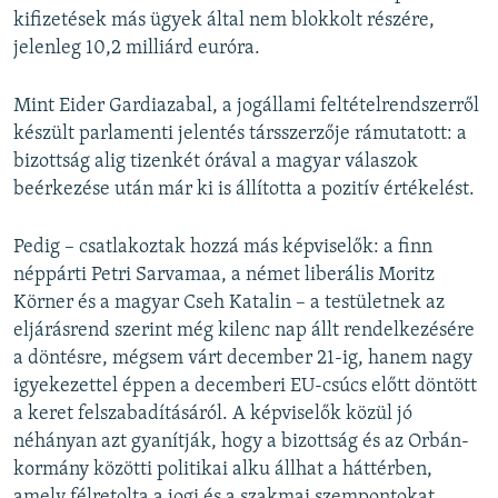
kifizetések más ügyek által nem blokkolt részére,
jelenleg 10,2 milliárd euróra.
Mint Eider Gardiazabal, a jogállami feltételrendszerről
készült parlamenti jelentés társszerzője rámutatott: a
bizottság alig tizenkét órával a magyar válaszok
beérkezése után már ki is állította a pozitív értékelést.
Pedig – csatlakoztak hozzá más képviselők: a finn
néppárti Petri Sarvamaa, a német liberális Moritz
Körner és a magyar Cseh Katalin – a testületnek az
eljárásrend szerint még kilenc nap állt rendelkezésére
a döntésre, mégsem várt december 21-ig, hanem nagy
igyekezettel éppen a decemberi EU-csúcs előtt döntött
a keret felszabadításáról. A képviselők közül jó
néhányan azt gyanítják, hogy a bizottság és az Orbán-
kormány közötti politikai alku állhat a háttérben,
amely félretolta a jogi és a szakmai szempontokat.