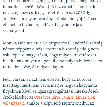
szexuális kisebbségek jogai miatt, plusz a még hiányzó
tematikus mérföldkövek). A biztos azt is fontosnak
nevezte, hogy csak egy keretről van szó 2030-ig,
amelyet a magyar kormány számlák benyújtásának
ellenében hívhat le, feltéve, hogy betartja a
szabályokat.
Monika Hohlmeier, a Költségvetési Ellenőrző Bizottság
német néppárti elnöke szerint a bizottság eddig nem
volt képes elmagyarázni, hogy milyen kifizetéseket
blokkolnak milyen alapon, illetve milyen kifizetéseket
tettek lehetővé, és milyen alapon.
Petri Sarvamaa azt nem értette, hogy az Európai
Bizottság miért nem várta meg és hogyan hagyhatta
figyelmen kívül az igazságszolgáltatási intézkedések
értékelésekor az
Országos Bírói Tanács január eleji
választásait
, amikor a képviselő szerint enélkül az