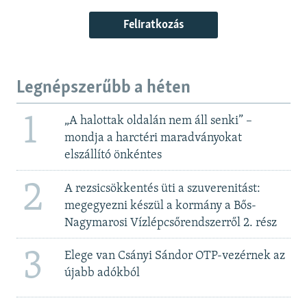
Feliratkozás
Legnépszerűbb a héten
1
„A halottak oldalán nem áll senki” –
mondja a harctéri maradványokat
elszállító önkéntes
2
A rezsicsökkentés üti a szuverenitást:
megegyezni készül a kormány a Bős-
Nagymarosi Vízlépcsőrendszerről 2. rész
3
Elege van Csányi Sándor OTP-vezérnek az
újabb adókból