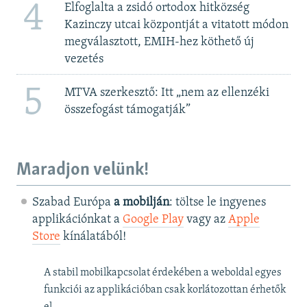
4
Elfoglalta a zsidó ortodox hitközség
Kazinczy utcai központját a vitatott módon
megválasztott, EMIH-hez köthető új
vezetés
5
MTVA szerkesztő: Itt „nem az ellenzéki
összefogást támogatják”
Maradjon velünk!
Szabad Európa
a mobilján
: töltse le ingyenes
applikációnkat a
Google Play
vagy az
Apple
Store
kínálatából!
A stabil mobilkapcsolat érdekében a weboldal egyes
funkciói az applikációban csak korlátozottan érhetők
el.