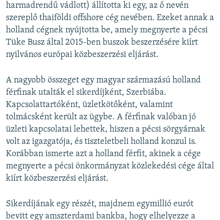
harmadrendű vádlott) állította ki egy, az ő nevén
szereplő thaiföldi offshore cég nevében. Ezeket annak a
holland cégnek nyújtotta be, amely megnyerte a pécsi
Tüke Busz által 2015-ben buszok beszerzésére kiírt
nyilvános európai közbeszerzési eljárást.
A nagyobb összeget egy magyar származású holland
férfinak utalták el sikerdíjként, Szerbiába.
Kapcsolattartóként, üzletkötőként, valamint
tolmácsként került az ügybe. A férfinak valóban jó
üzleti kapcsolatai lehettek, hiszen a pécsi sörgyárnak
volt az igazgatója, és tiszteletbeli holland konzul is.
Korábban ismerte azt a holland férfit, akinek a cége
megnyerte a pécsi önkormányzat közlekedési cége által
kiírt közbeszerzési eljárást.
Sikerdíjának egy részét, majdnem egymillió eurót
bevitt egy amszterdami bankba, hogy elhelyezze a