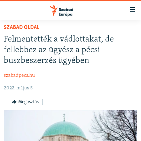
Akadálymentes
mód
Ugrás
SZABAD OLDAL
a
NAPIRENDEN
Felmentették a vádlottakat, de
fő
AKTUÁLIS
oldalra
fellebbez az ügyész a pécsi
FELIRATKOZÁS
PODCASTOK
Ugrás
buszbeszerzés ügyében
a
VIDEÓK
tartalomjegyzékre
szabadpecs.hu
Spotify
ELEMZŐ
Ugrás
a
2023. május 5.
NER15
Feliratkozás
keresésre
SZABADON
Megosztás
TÁRSADALOM
DEMOKRÁCIA
A PÉNZ NYOMÁBAN