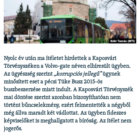
EURÓPAI UNIÓ
VILÁG
KLÍMAVÁLTOZÁS
A MÚLT TANULSÁGAI
KÖVESSEN MINKET!
Nyolc év után ma ítéletet hirdettek a Kaposvári
Törvényszéken a Volvo-gate néven elhíresült ügyben.
Az ügyészség szerint
„korrupciós jellegű”
ügynek
minősített eset a pécsi Tüke Busz 2015-ös
Valamennyi RFE/RL weboldal
buszbeszerzése miatt indult. A Kaposvári Törvényszék
mai döntése szerint azonban bizonyíthatóan nem
történt bűncselekmény, ezért felmentették a négyből
még állva maradt két vádlottat. Az ügyben fideszes
képviselőket is meghallgatott a bíróság. Az ítélet nem
jogerős.