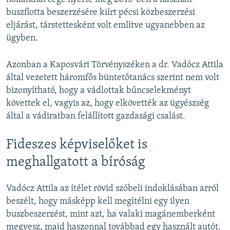
buszflotta beszerzésére kiírt pécsi közbeszerzési
eljárást, társtettesként volt említve ugyanebben az
ügyben.
Azonban a Kaposvári Törvényszéken a dr. Vadócz Attila
által vezetett háromfős büntetőtanács szerint nem volt
bizonyítható, hogy a vádlottak bűncselekményt
követtek el, vagyis az, hogy elkövették az ügyészség
által a vádiratban felállított gazdasági csalást.
Fideszes képviselőket is
meghallgatott a bíróság
Vadócz Attila az ítélet rövid szóbeli indoklásában arról
beszélt, hogy másképp kell megítélni egy ilyen
buszbeszerzést, mint azt, ha valaki magánemberként
megvesz, majd haszonnal továbbad egy használt autót.