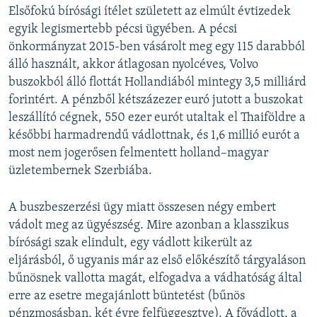
Elsőfokú bírósági ítélet született az elmúlt évtizedek
egyik legismertebb pécsi ügyében. A pécsi
önkormányzat 2015-ben vásárolt meg egy 115 darabból
álló használt, akkor átlagosan nyolcéves, Volvo
buszokból álló flottát Hollandiából mintegy 3,5 milliárd
forintért. A pénzből kétszázezer euró jutott a buszokat
leszállító cégnek, 550 ezer eurót utaltak el Thaiföldre a
későbbi harmadrendű vádlottnak, és 1,6 millió eurót a
most nem jogerősen felmentett holland–magyar
üzletembernek Szerbiába.
A buszbeszerzési ügy miatt összesen négy embert
vádolt meg az ügyészség. Mire azonban a klasszikus
bírósági szak elindult, egy vádlott kikerült az
eljárásból, ő ugyanis már az első előkészítő tárgyaláson
bűnösnek vallotta magát, elfogadva a vádhatóság által
erre az esetre megajánlott büntetést (bűnös
pénzmosásban, két évre felfüggesztve). A fővádlott, a