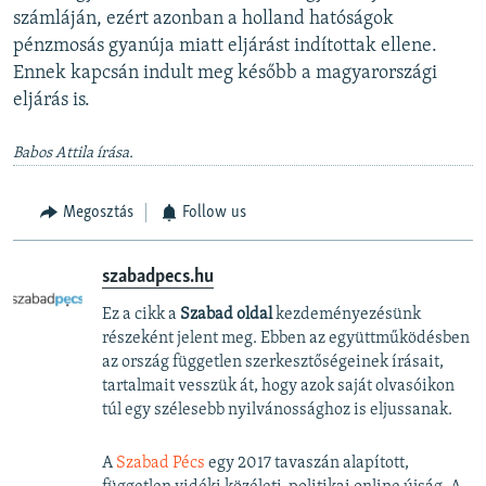
számláján, ezért azonban a holland hatóságok
pénzmosás gyanúja miatt eljárást indítottak ellene.
Ennek kapcsán indult meg később a magyarországi
eljárás is.
Babos Attila írása.
Megosztás
Follow us
szabadpecs.hu
Ez a cikk a
Szabad oldal
kezdeményezésünk
részeként jelent meg. Ebben az együttműködésben
az ország független szerkesztőségeinek írásait,
tartalmait vesszük át, hogy azok saját olvasóikon
túl egy szélesebb nyilvánossághoz is eljussanak.
A
Szabad Pécs
egy 2017 tavaszán alapított,