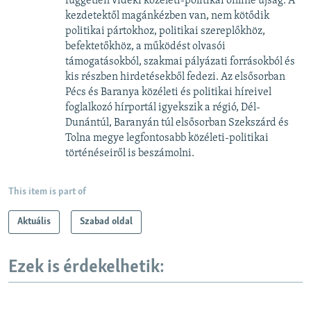
független vidéki közéleti-politikai online újság. A
kezdetektől magánkézben van, nem kötődik
politikai pártokhoz, politikai szereplőkhöz,
befektetőkhöz, a működést olvasói
támogatásokból, szakmai pályázati forrásokból és
kis részben hirdetésekből fedezi. Az elsősorban
Pécs és Baranya közéleti és politikai híreivel
foglalkozó hírportál igyekszik a régió, Dél-
Dunántúl, Baranyán túl elsősorban Szekszárd és
Tolna megye legfontosabb közéleti-politikai
történéseiről is beszámolni.
This item is part of
Aktuális
Szabad oldal
Ezek is érdekelhetik: