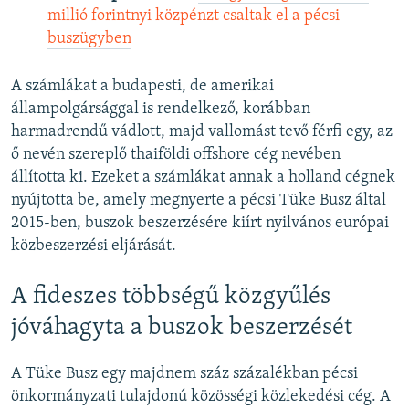
millió forintnyi közpénzt csaltak el a pécsi
buszügyben
A számlákat a budapesti, de amerikai
állampolgársággal is rendelkező, korábban
harmadrendű vádlott, majd vallomást tevő férfi egy, az
ő nevén szereplő thaiföldi offshore cég nevében
állította ki. Ezeket a számlákat annak a holland cégnek
nyújtotta be, amely megnyerte a pécsi Tüke Busz által
2015-ben, buszok beszerzésére kiírt nyilvános európai
közbeszerzési eljárását.
A fideszes többségű közgyűlés
jóváhagyta a buszok beszerzését
A Tüke Busz egy majdnem száz százalékban pécsi
önkormányzati tulajdonú közösségi közlekedési cég. A