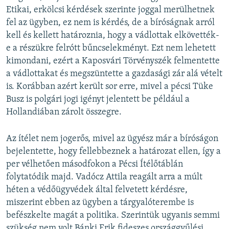
Etikai, erkölcsi kérdések szerinte joggal merülhetnek
fel az ügyben, ez nem is kérdés, de a bíróságnak arról
kell és kellett határoznia, hogy a vádlottak elkövették-
e a részükre felrótt bűncselekményt. Ezt nem lehetett
kimondani, ezért a Kaposvári Törvényszék felmentette
a vádlottakat és megszüntette a gazdasági zár alá vételt
is. Korábban azért került sor erre, mivel a pécsi Tüke
Busz is polgári jogi igényt jelentett be például a
Hollandiában zárolt összegre.
Az ítélet nem jogerős, mivel az ügyész már a bíróságon
bejelentette, hogy fellebbeznek a határozat ellen, így a
per vélhetően másodfokon a Pécsi Ítélőtáblán
folytatódik majd. Vadócz Attila reagált arra a múlt
héten a védőügyvédek által felvetett kérdésre,
miszerint ebben az ügyben a tárgyalóterembe is
befészkelte magát a politika. Szerintük ugyanis semmi
szükség nem volt Bánki Erik fideszes országgyűlési