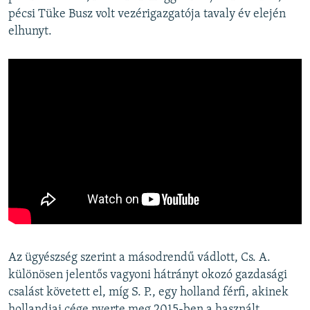
pécsi Tüke Busz volt vezérigazgatója tavaly év elején
elhunyt.
Az ügyészség szerint a másodrendű vádlott, Cs. A.
különösen jelentős vagyoni hátrányt okozó gazdasági
csalást követett el, míg S. P., egy holland férfi, akinek
hollandiai cége nyerte meg 2015-ben a használt