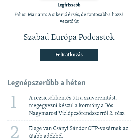
Legfrissebb
Falusi Mariann: A siker jó érzés, de fontosabb a hozzá
vezető út
Szabad Európa Podcastok
Feliratkozás
Legnépszerűbb a héten
1
A rezsicsökkentés üti a szuverenitást:
megegyezni készül a kormány a Bős-
Nagymarosi Vízlépcsőrendszerről 2. rész
2
Elege van Csányi Sándor OTP-vezérnek az
újabb adókból