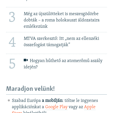
3
Még az újszülötteket is meszesgödörbe
dobták – a roma holokauszt áldozataira
emlékezünk
4
MTVA szerkesztő: Itt „nem az ellenzéki
összefogást támogatják”
5
Hogyan hűthető az atomerőmű aszály
idején?
Maradjon velünk!
Szabad Európa
a mobilján
: töltse le ingyenes
applikációnkat a
Google Play
vagy az
Apple