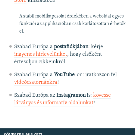
Store
kínálatából!
A stabil mobilkapcsolat érdekében a weboldal egyes
funkciói az applikációban csak korlátozottan érhetők
el.
Szabad Európa a
postafiókjában
: kérje
ingyenes hírlevelünket
, hogy elsőként
értesüljön cikkeinkről!
Szabad Európa a
YouTube
-on: iratkozzon fel
videócsatornánkra
!
Szabad Európa az
Instagramon
is:
kövesse
látványos és informatív oldalunkat
! ​