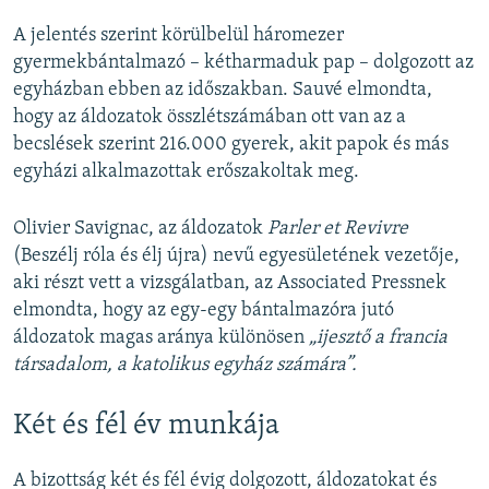
A jelentés szerint körülbelül háromezer
gyermekbántalmazó – kétharmaduk pap – dolgozott az
egyházban ebben az időszakban. Sauvé elmondta,
hogy az áldozatok összlétszámában ott van az a
becslések szerint 216.000 gyerek, akit papok és más
egyházi alkalmazottak erőszakoltak meg.
Olivier Savignac, az áldozatok
Parler et Revivre
(Beszélj róla és élj újra) nevű egyesületének vezetője,
aki részt vett a vizsgálatban, az Associated Pressnek
elmondta, hogy az egy-egy bántalmazóra jutó
áldozatok magas aránya különösen
„ijesztő a francia
társadalom, a katolikus egyház számára”.
Két és fél év munkája
A bizottság két és fél évig dolgozott, áldozatokat és