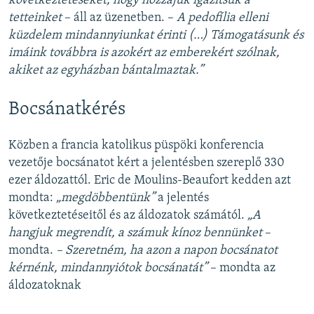
következtetéseket, hogy hozzájuk igazítsuk a
tetteinket
– áll az üzenetben. –
A pedofília elleni
küzdelem mindannyiunkat érinti (…) Támogatásunk és
imáink továbbra is azokért az emberekért szólnak,
akiket az egyházban bántalmaztak.”
Bocsánatkérés
Közben a francia katolikus püspöki konferencia
vezetője bocsánatot kért a jelentésben szereplő 330
ezer áldozattól. Eric de Moulins-Beaufort kedden azt
mondta:
„megdöbbentünk”
a jelentés
következtetéseitől és az áldozatok számától.
„A
hangjuk megrendít, a számuk kínoz bennünket
–
mondta.
– Szeretném, ha azon a napon bocsánatot
kérnénk, mindannyiótok bocsánatát”
– mondta az
áldozatoknak