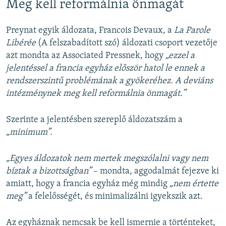
Meg kell reformálnia önmagát
Preynat egyik áldozata, Francois Devaux, a
La Parole
Libérée
(A felszabadított szó) áldozati csoport vezetője
azt mondta az Associated Pressnek, hogy
„ezzel a
jelentéssel a francia egyház először hatol le ennek a
rendszerszintű problémának a gyökeréhez. A deviáns
intézménynek meg kell reformálnia önmagát.”
Szerinte a jelentésben szereplő áldozatszám a
„minimum”.
„Egyes áldozatok nem mertek megszólalni vagy nem
bíztak a bizottságban”
– mondta, aggodalmát fejezve ki
amiatt, hogy a francia egyház még mindig
„nem értette
meg”
a felelősségét, és minimalizálni igyekszik azt.
Az egyháznak nemcsak be kell ismernie a történteket,