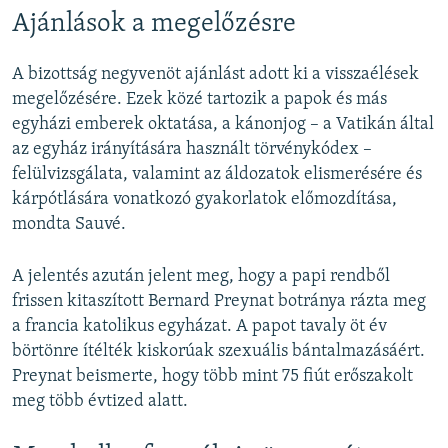
Ajánlások a megelőzésre
A bizottság negyvenöt ajánlást adott ki a visszaélések
megelőzésére. Ezek közé tartozik a papok és más
egyházi emberek oktatása, a kánonjog – a Vatikán által
az egyház irányítására használt törvénykódex –
felülvizsgálata, valamint az áldozatok elismerésére és
kárpótlására vonatkozó gyakorlatok előmozdítása,
mondta Sauvé.
A jelentés azután jelent meg, hogy a papi rendből
frissen kitaszított Bernard Preynat botránya rázta meg
a francia katolikus egyházat. A papot tavaly öt év
börtönre ítélték kiskorúak szexuális bántalmazásáért.
Preynat beismerte, hogy több mint 75 fiút erőszakolt
meg több évtized alatt.