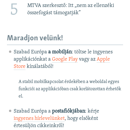
5
MTVA szerkesztő: Itt „nem az ellenzéki
összefogást támogatják”
Maradjon velünk!
Szabad Európa
a mobilján
: töltse le ingyenes
applikációnkat a
Google Play
vagy az
Apple
Store
kínálatából!
A stabil mobilkapcsolat érdekében a weboldal egyes
funkciói az applikációban csak korlátozottan érhetők
el.
Szabad Európa a
postafiókjában
: kérje
ingyenes hírlevelünket
, hogy elsőként
értesüljön cikkeinkről!