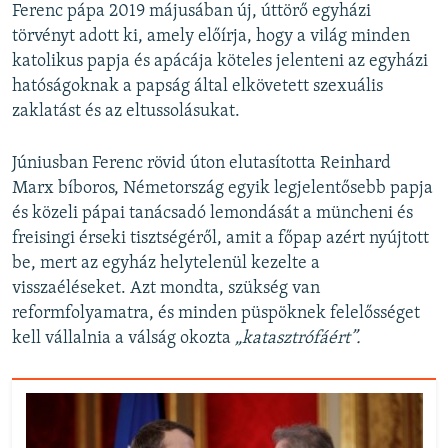
Ferenc pápa 2019 májusában új, úttörő egyházi
törvényt adott ki, amely előírja, hogy a világ minden
katolikus papja és apácája köteles jelenteni az egyházi
hatóságoknak a papság által elkövetett szexuális
zaklatást és az eltussolásukat.
Júniusban Ferenc rövid úton elutasította Reinhard
Marx bíboros, Németország egyik legjelentősebb papja
és közeli pápai tanácsadó lemondását a müncheni és
freisingi érseki tisztségéről, amit a főpap azért nyújtott
be, mert az egyház helytelenül kezelte a
visszaéléseket. Azt mondta, szükség van
reformfolyamatra, és minden püspöknek felelősséget
kell vállalnia a válság okozta
„katasztrófáért”.