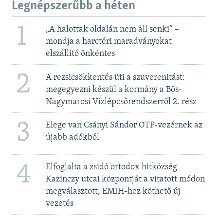
Legnépszerűbb a héten
1
„A halottak oldalán nem áll senki” –
mondja a harctéri maradványokat
elszállító önkéntes
2
A rezsicsökkentés üti a szuverenitást:
megegyezni készül a kormány a Bős-
Nagymarosi Vízlépcsőrendszerről 2. rész
3
Elege van Csányi Sándor OTP-vezérnek az
újabb adókból
4
Elfoglalta a zsidó ortodox hitközség
Kazinczy utcai központját a vitatott módon
megválasztott, EMIH-hez köthető új
vezetés