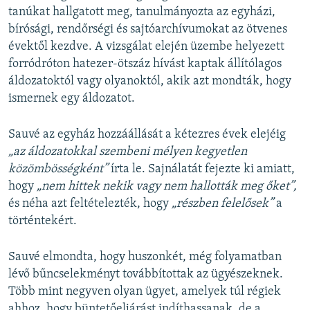
tanúkat hallgatott meg, tanulmányozta az egyházi,
bírósági, rendőrségi és sajtóarchívumokat az ötvenes
évektől kezdve. A vizsgálat elején üzembe helyezett
forródróton hatezer-ötszáz hívást kaptak állítólagos
áldozatoktól vagy olyanoktól, akik azt mondták, hogy
ismernek egy áldozatot.
Sauvé az egyház hozzáállását a kétezres évek elejéig
„az áldozatokkal szembeni mélyen kegyetlen
közömbösségként”
írta le. Sajnálatát fejezte ki amiatt,
hogy
„nem hittek nekik vagy nem hallották meg őket”,
és néha azt feltételezték, hogy
„részben felelősek”
a
történtekért.
Sauvé elmondta, hogy huszonkét, még folyamatban
lévő bűncselekményt továbbítottak az ügyészeknek.
Több mint negyven olyan ügyet, amelyek túl régiek
ahhoz, hogy büntetőeljárást indíthassanak, de a