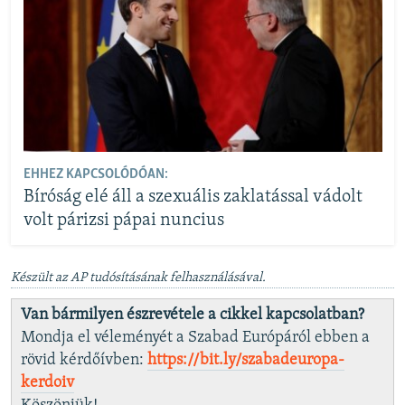
EHHEZ KAPCSOLÓDÓAN:
Bíróság elé áll a szexuális zaklatással vádolt
volt párizsi pápai nuncius
Készült az AP tudósításának felhasználásával.
Van bármilyen észrevétele a cikkel kapcsolatban?
Mondja el véleményét a Szabad Európáról ebben a
rövid kérdőívben:
https://bit.ly/szabadeuropa-
kerdoiv