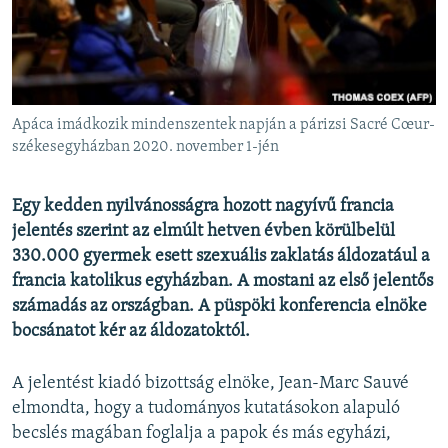
EURÓPAI UNIÓ
VILÁG
KLÍMAVÁLTOZÁS
A MÚLT TANULSÁGAI
Apáca imádkozik mindenszentek napján a párizsi Sacré Cœur-
székesegyházban 2020. november 1-jén
KÖVESSEN MINKET!
Egy kedden nyilvánosságra hozott nagyívű francia
jelentés szerint az elmúlt hetven évben körülbelül
330.000 gyermek esett szexuális zaklatás áldozatául a
Valamennyi RFE/RL weboldal
francia katolikus egyházban. A mostani az első jelentős
számadás az országban. A püspöki konferencia elnöke
bocsánatot kér az áldozatoktól.
A jelentést kiadó bizottság elnöke, Jean-Marc Sauvé
elmondta, hogy a tudományos kutatásokon alapuló
becslés magában foglalja a papok és más egyházi,