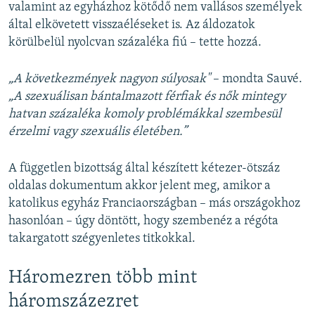
valamint az egyházhoz kötődő nem vallásos személyek
által elkövetett visszaéléseket is. Az áldozatok
körülbelül nyolcvan százaléka fiú – tette hozzá.
„A következmények nagyon súlyosak"
– mondta Sauvé.
„A szexuálisan bántalmazott férfiak és nők mintegy
hatvan százaléka komoly problémákkal szembesül
érzelmi vagy szexuális életében.”
A független bizottság által készített kétezer-ötszáz
oldalas dokumentum akkor jelent meg, amikor a
katolikus egyház Franciaországban – más országokhoz
hasonlóan – úgy döntött, hogy szembenéz a régóta
takargatott szégyenletes titkokkal.
Háromezren több mint
háromszázezret