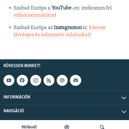
Szabad Európa a
YouTube
-on: iratkozzon fel
videócsatornánkra
!
Szabad Európa az
Instagramon
is:
kövesse
látványos és informatív oldalunkat
! ​
KÖVESSEN MINKET!
INFORMÁCIÓK
NAVIGÁCIÓ
Szabad Európa © 2026 RFE/RL, Inc. Minden jog fenntartva.
Hírlevél