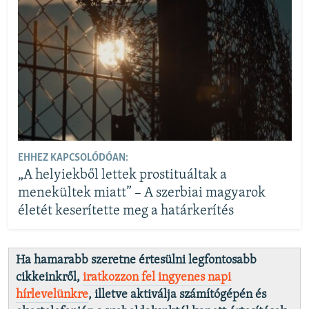
EHHEZ KAPCSOLÓDÓAN:
„A helyiekből lettek prostituáltak a
menekültek miatt” – A szerbiai magyarok
életét keserítette meg a határkerítés
Ha hamarabb szeretne értesülni legfontosabb
cikkeinkről,
iratkozzon fel ingyenes napi
hírlevelünkre
, illetve aktiválja számítógépén és