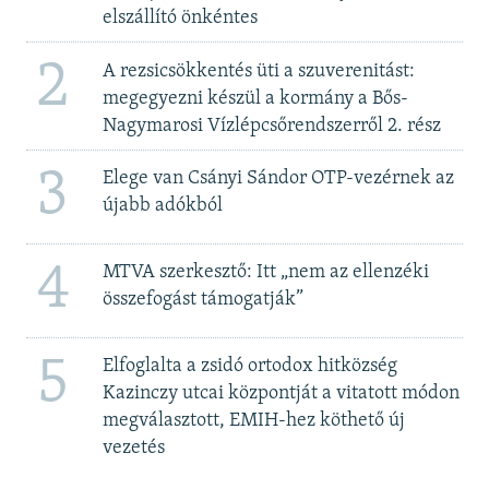
elszállító önkéntes
2
A rezsicsökkentés üti a szuverenitást:
megegyezni készül a kormány a Bős-
Nagymarosi Vízlépcsőrendszerről 2. rész
3
Elege van Csányi Sándor OTP-vezérnek az
újabb adókból
4
MTVA szerkesztő: Itt „nem az ellenzéki
összefogást támogatják”
5
Elfoglalta a zsidó ortodox hitközség
Kazinczy utcai központját a vitatott módon
megválasztott, EMIH-hez köthető új
vezetés