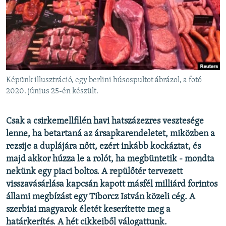
EURÓPAI UNIÓ
VILÁG
KLÍMAVÁLTOZÁS
A MÚLT TANULSÁGAI
Képünk illusztráció, egy berlini húsospultot ábrázol, a fotó
KÖVESSEN MINKET!
2020. június 25-én készült.
Csak a csirkemellfilén havi hatszázezres vesztesége
lenne, ha betartaná az ársapkarendeletet, miközben a
Valamennyi RFE/RL weboldal
rezsije a duplájára nőtt, ezért inkább kockáztat, és
majd akkor húzza le a rolót, ha megbüntetik - mondta
nekünk egy piaci boltos. A repülőtér tervezett
visszavásárlása kapcsán kapott másfél milliárd forintos
állami megbízást egy Tiborcz István közeli cég. A
szerbiai magyarok életét keserítette meg a
határkerítés. A hét cikkeiből válogattunk.