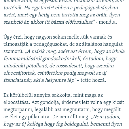
kellene állni, és egyesült erővel tiltakozni az ellen, ami
történik. Ha egy tanárt ebben a pedagógushiányban
azért, mert egy hétig nem tartotta meg az óráit, ilyen
szankció ér, akkor itt bármi előfordulhat”
- mondta.
Úgy érzi, hogy nagyon sokan mellettük vannak és
támogatják a pedagógusokat, de az általános hangulat
szomorú.
„A másik meg, azért azt értem, hogy az iskola
fennmaradásáról gondoskodni kell, és tudom, hogy
mindenki pótolható, de rosszulesett, hogy szerdán
elbocsájtottak, csütörtökre pedig megvolt az új
franciatanár, aki a helyemre lép”
– tette hozzá.
Ez körülbelül annyira sokkolta, mint maga az
elbocsátása. Azt gondolja, érdemes lett volna egy kicsit
megtorpanni, legalább azt megmutatni, hogy megállt
az élet egy pillanatra. De nem állt meg.
„Nem tudom,
hogy az új kolléga hogy fog boldogulni, bemenni ilyen