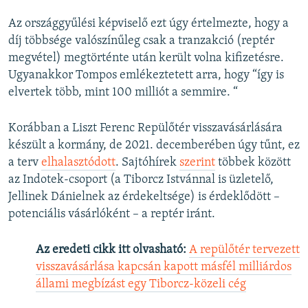
Az országgyűlési képviselő ezt úgy értelmezte, hogy a
díj többsége valószínűleg csak a tranzakció (reptér
megvétel) megtörténte után került volna kifizetésre.
Ugyanakkor Tompos emlékeztetett arra, hogy “így is
elvertek több, mint 100 milliót a semmire. “
Korábban a Liszt Ferenc Repülőtér visszavásárlására
készült a kormány, de 2021. decemberében úgy tűnt, ez
a terv
elhalasztódott
. Sajtóhírek
szerint
többek között
az Indotek-csoport (a Tiborcz Istvánnal is üzletelő,
Jellinek Dánielnek az érdekeltsége) is érdeklődött –
potenciális vásárlóként – a reptér iránt.
Az eredeti cikk itt olvasható:
A repülőtér tervezett
visszavásárlása kapcsán kapott másfél milliárdos
állami megbízást egy Tiborcz-közeli cég