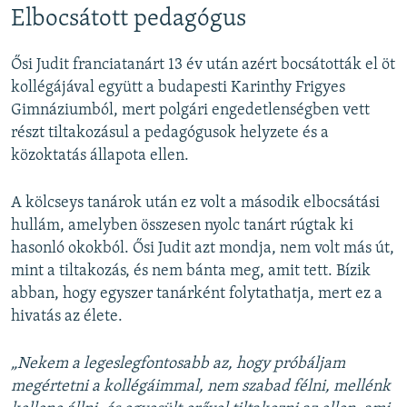
Elbocsátott pedagógus
Ősi Judit franciatanárt 13 év után azért bocsátották el öt
kollégájával együtt a budapesti Karinthy Frigyes
Gimnáziumból, mert polgári engedetlenségben vett
részt tiltakozásul a pedagógusok helyzete és a
közoktatás állapota ellen.
A kölcseys tanárok után ez volt a második elbocsátási
hullám, amelyben összesen nyolc tanárt rúgtak ki
hasonló okokból. Ősi Judit azt mondja, nem volt más út,
mint a tiltakozás, és nem bánta meg, amit tett. Bízik
abban, hogy egyszer tanárként folytathatja, mert ez a
hivatás az élete.
„Nekem a legeslegfontosabb az, hogy próbáljam
megértetni a kollégáimmal, nem szabad félni, mellénk