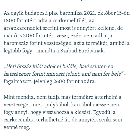
Az egyik budapesti piac baromfisa 2021. október 15-én
1800 forintért adta a csirkemellfilét, az
ársapkarendelet szerint most is ennyiért kellene, de
már ő is 2100 forintért veszi, ezért nem adhatja
háromszáz forint veszteséggel azt a termékét, amiből a
legtöbb fogy – mondta a Szabad Európának.
„Heti ötszáz kilót adok el belőle, havi szinten ez
hatszázezer forint mínuszt jelent, ami nem fér bele”
–
fogalmazott. Jelenleg 2600 forint az ára.
Mint mondta, nem tudja más termékre átterhelni a
veszteséget, mert pulykából, kacsából messze nem
fogy annyi, hogy visszahozza a kiesést. Egyedül a
csirkecombra terhelhetné át, de annyiért senki sem
venné meg.