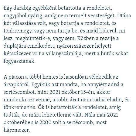
Egy darabig egyébként betartotta a rendeletet,
nagyjából nyárig, amíg nem termelt veszteséget. Utána
két választása volt, vagy betartja a rendeletet, és
tönkremegy, vagy nem tartja be, és majd kiderül, mi
lesz, megbüntetik-e, vagy sem. Közben a rezsije a
duplájára emelkedett, nyáron százezer helyett
kétszázezer volt a villanyszámlája, mert a hűtők sokat
fogyasztanak.
A piacon a többi hentes is hasonlóan vélekedik az
ársapkáról. Egyikük azt mondta, ha annyiért adná a
sertéscombot, mint 2021.október 15-én, akkor
mindenki azt venné, a többi árut nem tudná eladni, és
tönkremenne. Ők is betartották a rendeletet, amíg
tudták, de mára lehetetlenné vált. Nála már 2021
októberében is 2200 volt a sertéscomb, most
háromezer.