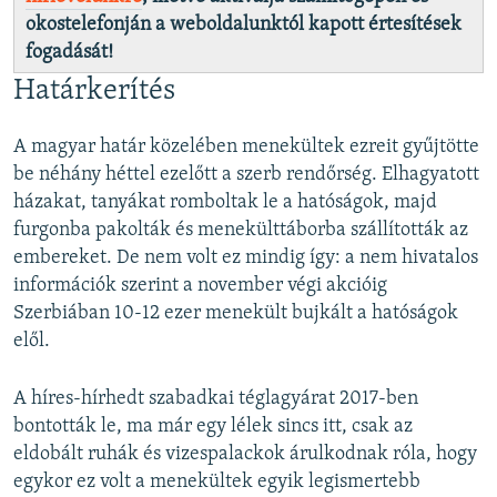
okostelefonján a weboldalunktól kapott értesítések
fogadását!
Határkerítés
A magyar határ közelében menekültek ezreit gyűjtötte
be néhány héttel ezelőtt a szerb rendőrség. Elhagyatott
házakat, tanyákat romboltak le a hatóságok, majd
furgonba pakolták és menekülttáborba szállították az
embereket. De nem volt ez mindig így: a nem hivatalos
információk szerint a november végi akcióig
Szerbiában 10-12 ezer menekült bujkált a hatóságok
elől.
A híres-hírhedt szabadkai téglagyárat 2017-ben
bontották le, ma már egy lélek sincs itt, csak az
eldobált ruhák és vizespalackok árulkodnak róla, hogy
egykor ez volt a menekültek egyik legismertebb