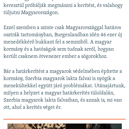
keresztül próbálják megmászni a kerítést, és valahogy
túljutni Magyarországon.
Ezzel szemben a szinte csak Magyarországgal határos
osztrák tartományban, Burgenlandban idén 46 ezer új
menedékkérő bukkant fel a semmiből. A magyar
kormány és a hatóságok sem tudnak arról, hogyan
került csaknem ötvenezer ember a sógorokhoz.
Bár a határkerítést a magyarok védelmében építette a
kormány, Szerbia magyarok lakta falvai is nyögik a
menekültekkel együtt járó problémákat. Utánajártunk,
milyen a helyzet a magyar határkerítés túloldalán,
Szerbia magyarok lakta falvaiban, és annak is, mi van
ott, ahol a kerítés véget ér.