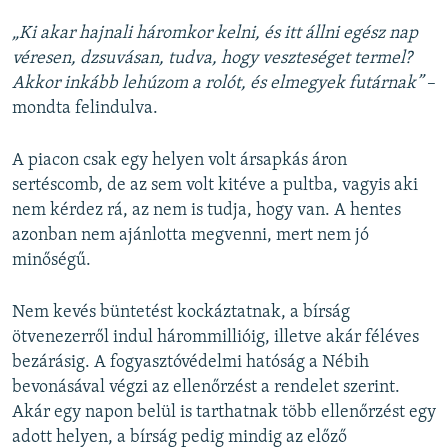
„Ki akar hajnali háromkor kelni, és itt állni egész nap
véresen, dzsuvásan, tudva, hogy veszteséget termel?
Akkor inkább lehúzom a rolót, és elmegyek futárnak”
–
mondta felindulva.
A piacon csak egy helyen volt ársapkás áron
sertéscomb, de az sem volt kitéve a pultba, vagyis aki
nem kérdez rá, az nem is tudja, hogy van. A hentes
azonban nem ajánlotta megvenni, mert nem jó
minőségű.
Nem kevés büntetést kockáztatnak, a bírság
ötvenezerről indul hárommillióig, illetve akár féléves
bezárásig. A fogyasztóvédelmi hatóság a Nébih
bevonásával végzi az ellenőrzést a rendelet szerint.
Akár egy napon belül is tarthatnak több ellenőrzést egy
adott helyen, a bírság pedig mindig az előző