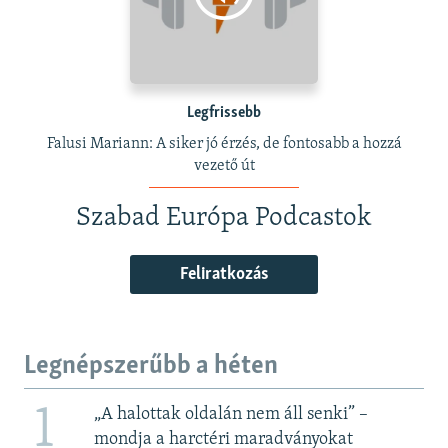
Legfrissebb
Falusi Mariann: A siker jó érzés, de fontosabb a hozzá
vezető út
Szabad Európa Podcastok
Feliratkozás
Legnépszerűbb a héten
1
„A halottak oldalán nem áll senki” –
mondja a harctéri maradványokat