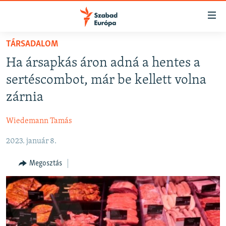
Akadálymentes
mód
Ugrás
TÁRSADALOM
a
NAPIRENDEN
Ha ársapkás áron adná a hentes a
fő
AKTUÁLIS
oldalra
sertéscombot, már be kellett volna
FELIRATKOZÁS
PODCASTOK
Ugrás
zárnia
a
VIDEÓK
tartalomjegyzékre
Wiedemann Tamás
Spotify
ELEMZŐ
Ugrás
a
2023. január 8.
NER15
Feliratkozás
keresésre
SZABADON
Megosztás
TÁRSADALOM
DEMOKRÁCIA
A PÉNZ NYOMÁBAN