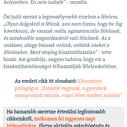
helyzetben. Én nem tudnék”
– mondta.
Ősi Judit szerint a legveszélyesebb érzelem a félelem.
„Olyan dolgoktól is félünk, ami nem biztos, hogy be fog
következni, de vannak reális, egzisztenciális félelmek,
és mindenféle megtorlásoktól való félelmek. Az a
módszer, ahogy bánnak velünk, erősítik ezeket a
félelmeket. Mert tényleg kiszámíthatatlan”
– tette
hozzá. Azt gondolja, nagyon tudatos, hogy ezt a
kiszámíthatatlanságot felhasználják félelemkeltésre.
Az eredeti cikk itt olvasható:
Elbocsátott
pedagógus: „Tanárok vagyunk, a gyerekek
szempontjait nézzük, ezzel lehet minket zsarolni”
Ha hamarabb szeretne értesülni legfontosabb
cikkeinkről,
iratkozzon fel ingyenes napi
hírlevelünkre
, illetve aktiválja számítógépén és