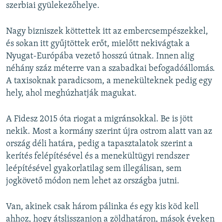
szerbiai gyülekezőhelye.
Nagy bizniszek köttettek itt az embercsempészekkel,
és sokan itt gyűjtöttek erőt, mielőtt nekivágtak a
Nyugat-Európába vezető hosszú útnak. Innen alig
néhány száz méterre van a szabadkai befogadóállomás.
A taxisoknak paradicsom, a menekülteknek pedig egy
hely, ahol meghúzhatják magukat.
A Fidesz 2015 óta riogat a migránsokkal. Be is jött
nekik. Most a kormány szerint újra ostrom alatt van az
ország déli határa, pedig a tapasztalatok szerint a
kerítés felépítésével és a menekültügyi rendszer
leépítésével gyakorlatilag sem illegálisan, sem
jogkövető módon nem lehet az országba jutni.
Van, akinek csak három pálinka és egy kis köd kell
ahhoz, hogy átslisszanjon a zöldhatáron, mások éveken