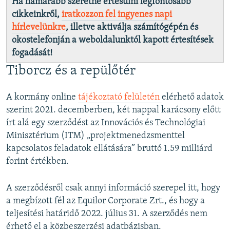
Ha hamarabb szeretne értesülni legfontosabb
cikkeinkről,
iratkozzon fel ingyenes napi
hírlevelünkre
, illetve aktiválja számítógépén és
okostelefonján a weboldalunktól kapott értesítések
fogadását!
Tiborcz és a repülőtér
A kormány online
tájékoztató felületén
elérhető adatok
szerint 2021. decemberben, két nappal karácsony előtt
írt alá egy szerződést az Innovációs és Technológiai
Minisztérium (ITM) „projektmenedzsmenttel
kapcsolatos feladatok ellátására” bruttó 1.59 milliárd
forint értékben.
A szerződésről csak annyi információ szerepel itt, hogy
a megbízott fél az Equilor Corporate Zrt., és hogy a
teljesítési határidő 2022. július 31. A szerződés nem
érhető el a közbeszerzési adatbázisban.