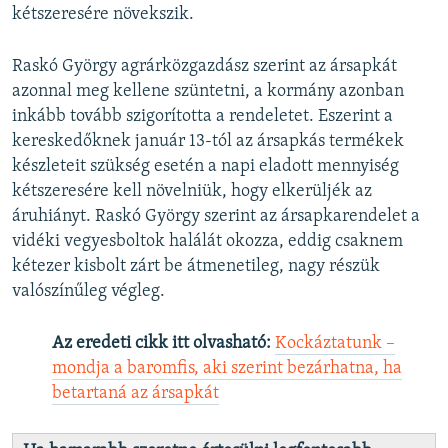
kétszeresére növekszik.
Raskó György agrárközgazdász szerint az ársapkát
azonnal meg kellene szüntetni, a kormány azonban
inkább tovább szigorította a rendeletet. Eszerint a
kereskedőknek január 13-tól az ársapkás termékek
készleteit szükség esetén a napi eladott mennyiség
kétszeresére kell növelniük, hogy elkerüljék az
áruhiányt. Raskó György szerint az ársapkarendelet a
vidéki vegyesboltok halálát okozza, eddig csaknem
kétezer kisbolt zárt be átmenetileg, nagy részük
valószínűleg végleg.
Az eredeti cikk itt olvasható:
Kockáztatunk –
mondja a baromfis, aki szerint bezárhatna, ha
betartaná az ársapkát