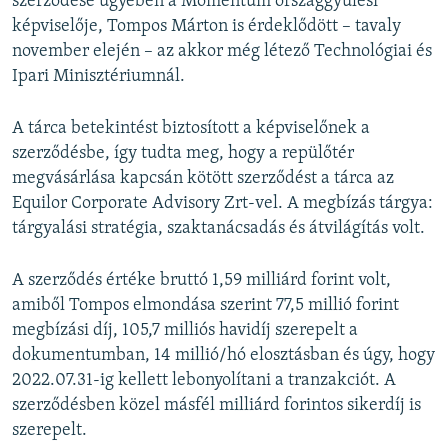
szerződése ügyében a Momentum országgyűlési
képviselője, Tompos Márton is érdeklődött – tavaly
november elején – az akkor még létező Technológiai és
Ipari Minisztériumnál.
A tárca betekintést biztosított a képviselőnek a
szerződésbe, így tudta meg, hogy a repülőtér
megvásárlása kapcsán kötött szerződést a tárca az
Equilor Corporate Advisory Zrt-vel. A megbízás tárgya:
tárgyalási stratégia, szaktanácsadás és átvilágítás volt.
A szerződés értéke bruttó 1,59 milliárd forint volt,
amiből Tompos elmondása szerint 77,5 millió forint
megbízási díj, 105,7 milliós havidíj szerepelt a
dokumentumban, 14 millió/hó elosztásban és úgy, hogy
2022.07.31-ig kellett lebonyolítani a tranzakciót. A
szerződésben közel másfél milliárd forintos sikerdíj is
szerepelt.