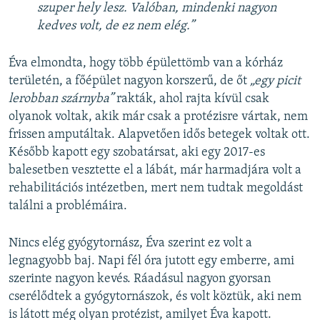
szuper hely lesz. Valóban, mindenki nagyon
kedves volt, de ez nem elég.”
Éva elmondta, hogy több épülettömb van a kórház
területén, a főépület nagyon korszerű, de őt
„egy picit
lerobban szárnyba”
rakták, ahol rajta kívül csak
olyanok voltak, akik már csak a protézisre vártak, nem
frissen amputáltak. Alapvetően idős betegek voltak ott.
Később kapott egy szobatársat, aki egy 2017-es
balesetben vesztette el a lábát, már harmadjára volt a
rehabilitációs intézetben, mert nem tudtak megoldást
találni a problémáira.
Nincs elég gyógytornász, Éva szerint ez volt a
legnagyobb baj. Napi fél óra jutott egy emberre, ami
szerinte nagyon kevés. Ráadásul nagyon gyorsan
cserélődtek a gyógytornászok, és volt köztük, aki nem
is látott még olyan protézist, amilyet Éva kapott.