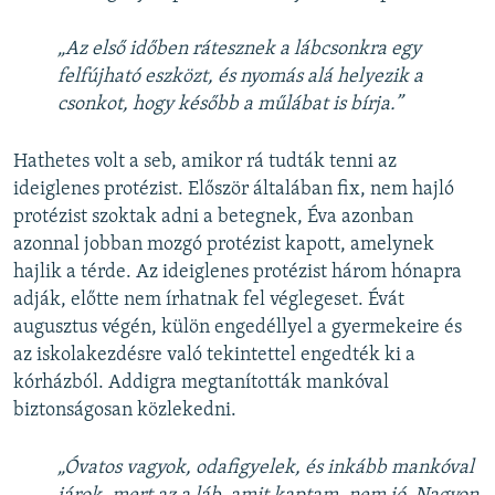
„Az első időben rátesznek a lábcsonkra egy
felfújható eszközt, és nyomás alá helyezik a
csonkot, hogy később a műlábat is bírja.”
Hathetes volt a seb, amikor rá tudták tenni az
ideiglenes protézist. Először általában fix, nem hajló
protézist szoktak adni a betegnek, Éva azonban
azonnal jobban mozgó protézist kapott, amelynek
hajlik a térde. Az ideiglenes protézist három hónapra
adják, előtte nem írhatnak fel véglegeset. Évát
augusztus végén, külön engedéllyel a gyermekeire és
az iskolakezdésre való tekintettel engedték ki a
kórházból. Addigra megtanították mankóval
biztonságosan közlekedni.
„Óvatos vagyok, odafigyelek, és inkább mankóval