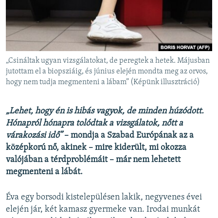
EURÓPAI UNIÓ
VILÁG
KLÍMAVÁLTOZÁS
A MÚLT TANULSÁGAI
„Csináltak ugyan vizsgálatokat, de peregtek a hetek. Májusban
jutottam el a biopsziáig, és június elején mondta meg az orvos,
hogy nem tudja megmenteni a lábam” (Képünk illusztráció)
KÖVESSEN MINKET!
„Lehet, hogy én is hibás vagyok, de minden húzódott.
Hónapról hónapra tolódtak a vizsgálatok, nőtt a
Valamennyi RFE/RL weboldal
várakozási idő”
– mondja a Szabad Európának az a
középkorú nő, akinek – mire kiderült, mi okozza
valójában a térdproblémáit – már nem lehetett
megmenteni a lábát.
Éva egy borsodi kistelepülésen lakik, negyvenes évei
elején jár, két kamasz gyermeke van. Irodai munkát