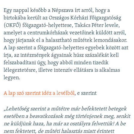
Egy nappal később a Népszava írt arról, hogy a
birtokába került az Országos Kórházi Főigazgatóság
(OKFŐ) főigazgató-helyettese, Takács Péter levele,
amelyet a centrumkórházak vezetőinek küldött arról,
hogy járjanak el a halasztható műtétek lemondásakor.
A lap szerint a főigazgató-helyettes egyebek között azt
írja, az intézmények ágyainak húsz százalékát kell
felszabadítani úgy, hogy abból minden tizedik
lélegeztetésre, illetve intenzív ellátásra is alkalmas
legyen.
A lap szó szerint idéz a levélből
, e szerint
„Lehetőség szerint a műtétre már befektetett betegek
esetében a beavatkozások még történjenek meg, senkit
ne küldjünk haza, ha már az osztályra felvettük! A be
nem fektetett, de műtéti halasztás miatt érintett