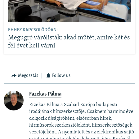
EHHEZ KAPCSOLÓDÓAN:
Megugró várólisták: akad műtét, amire két és
fél évet kell várni
Megosztás
Follow us
Fazekas Pálma
Fazekas Pálma a Szabad Európa budapesti
irodájának hírszerkesztője. Csaknem harminc éve
dolgozik újságíróként, elsősorban hírek,
hírműsorok szerkesztőjeként, hírszerkesztőségek
vezetőjeként. A nyomtatott és az elektronikus sajtó
szinte minden területén dolgozott, így a Kurírnál,