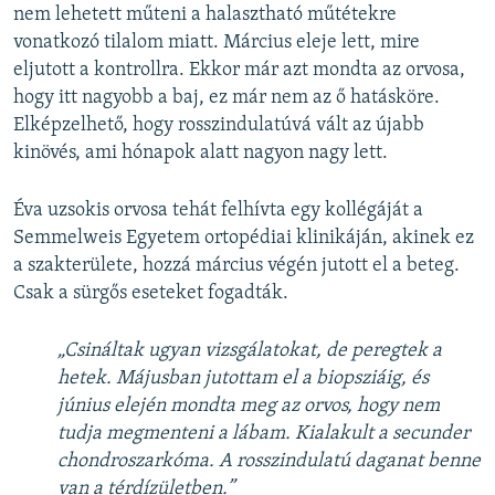
nem lehetett műteni a halasztható műtétekre
vonatkozó tilalom miatt. Március eleje lett, mire
eljutott a kontrollra. Ekkor már azt mondta az orvosa,
hogy itt nagyobb a baj, ez már nem az ő hatásköre.
Elképzelhető, hogy rosszindulatúvá vált az újabb
kinövés, ami hónapok alatt nagyon nagy lett.
Éva uzsokis orvosa tehát felhívta egy kollégáját a
Semmelweis Egyetem ortopédiai klinikáján, akinek ez
a szakterülete, hozzá március végén jutott el a beteg.
Csak a sürgős eseteket fogadták.
„Csináltak ugyan vizsgálatokat, de peregtek a
hetek. Májusban jutottam el a biopsziáig, és
június elején mondta meg az orvos, hogy nem
tudja megmenteni a lábam. Kialakult a
secunder
chondroszarkóma.
A rosszindulatú daganat benne
van a térdízületben.”