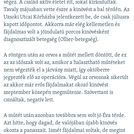
végez. A család aktív életet élt, sokat kirándultak.
Tavaly májusban vette észre a kinövést a bal térdén. Az
Uzsoki Utcai Kórházba jelentkezett be, de csak júliusra
kapott időpontot. Akkorra már elég kellemetlen és
fájdalmas volt a jóindulatú porcos kinövésként
diagnosztizált betegség (Ollier-betegség).
A röntgen után az orvos a műtét mellett döntött, de ez
az az időszak volt az, amikor a halasztható műtéteket
nem végezték el a járvány miatt, így októberre
jegyezték elő az operációra. Végül az orvosnak sikerült
az akkor már erős fájdalmakat okozó kinövést
szeptember közepén megműtenie. Szövettant is
csináltak, negatív lett.
A műtét után azonban továbbra sem volt jó Éva térde.
Azt hitte, hogy dagad, de valójában újabb kinövés
okozta a panaszait. Ismét fájdalmai voltak, de megint