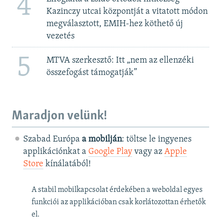
4
Kazinczy utcai központját a vitatott módon
megválasztott, EMIH-hez köthető új
vezetés
5
MTVA szerkesztő: Itt „nem az ellenzéki
összefogást támogatják”
Maradjon velünk!
Szabad Európa
a mobilján
: töltse le ingyenes
applikációnkat a
Google Play
vagy az
Apple
Store
kínálatából!
A stabil mobilkapcsolat érdekében a weboldal egyes
funkciói az applikációban csak korlátozottan érhetők
el.