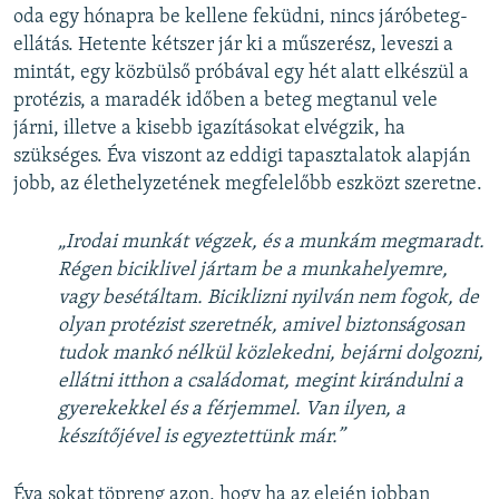
oda egy hónapra be kellene feküdni, nincs járóbeteg-
ellátás. Hetente kétszer jár ki a műszerész, leveszi a
mintát, egy közbülső próbával egy hét alatt elkészül a
protézis, a maradék időben a beteg megtanul vele
járni, illetve a kisebb igazításokat elvégzik, ha
szükséges. Éva viszont az eddigi tapasztalatok alapján
jobb, az élethelyzetének megfelelőbb eszközt szeretne.
„Irodai munkát végzek, és a munkám megmaradt.
Régen biciklivel jártam be a munkahelyemre,
vagy besétáltam. Biciklizni nyilván nem fogok, de
olyan protézist szeretnék, amivel biztonságosan
tudok mankó nélkül közlekedni, bejárni dolgozni,
ellátni itthon a családomat, megint kirándulni a
gyerekekkel és a férjemmel. Van ilyen, a
készítőjével is egyeztettünk már.”
Éva sokat töpreng azon, hogy ha az elején jobban