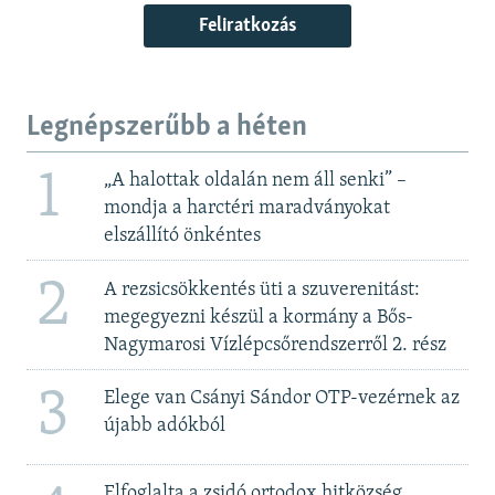
Feliratkozás
Legnépszerűbb a héten
1
„A halottak oldalán nem áll senki” –
mondja a harctéri maradványokat
elszállító önkéntes
2
A rezsicsökkentés üti a szuverenitást:
megegyezni készül a kormány a Bős-
Nagymarosi Vízlépcsőrendszerről 2. rész
3
Elege van Csányi Sándor OTP-vezérnek az
újabb adókból
Elfoglalta a zsidó ortodox hitközség