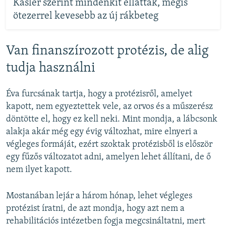
Kásler szerint mindenkit elláttak, mégis
ötezerrel kevesebb az új rákbeteg
Van finanszírozott protézis, de alig
tudja használni
Éva furcsának tartja, hogy a protézisről, amelyet
kapott, nem egyeztettek vele, az orvos és a műszerész
döntötte el, hogy ez kell neki. Mint mondja, a lábcsonk
alakja akár még egy évig változhat, mire elnyeri a
végleges formáját, ezért szoktak protézisből is először
egy fűzős változatot adni, amelyen lehet állítani, de ő
nem ilyet kapott.
Mostanában lejár a három hónap, lehet végleges
protézist íratni, de azt mondja, hogy azt nem a
rehabilitációs intézetben fogja megcsináltatni, mert