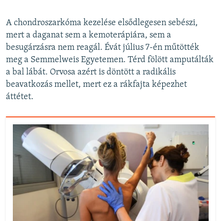
A chondroszarkóma kezelése elsődlegesen sebészi,
mert a daganat sem a kemoterápiára, sem a
besugárzásra nem reagál. Évát július 7-én műtötték
meg a Semmelweis Egyetemen. Térd fölött amputálták
a bal lábát. Orvosa azért is döntött a radikális
beavatkozás mellet, mert ez a rákfajta képezhet
áttétet.