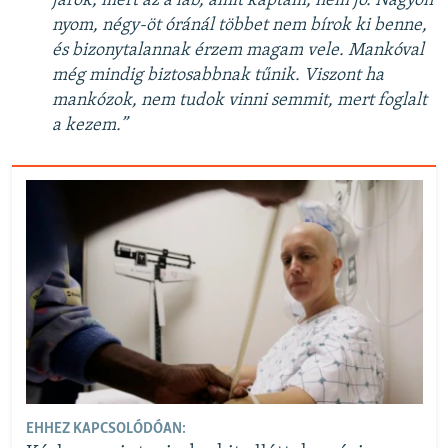
járok, mert az a láb, amit kaptam, nem jó. Nagyon
nyom, négy-öt óránál többet nem bírok ki benne,
és bizonytalannak érzem magam vele. Mankóval
még mindig biztosabbnak tűnik. Viszont ha
mankózok, nem tudok vinni semmit, mert foglalt
a kezem.”
EHHEZ KAPCSOLÓDÓAN: