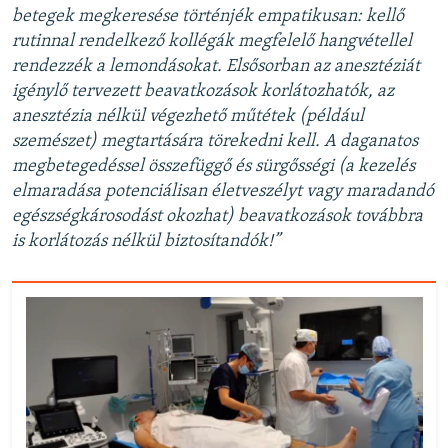
betegek megkeresése történjék empatikusan: kellő
rutinnal rendelkező kollégák megfelelő hangvétellel
rendezzék a lemondásokat. Elsősorban az anesztéziát
igénylő tervezett beavatkozások korlátozhatók, az
anesztézia nélkül végezhető műtétek (például
szemészet) megtartására törekedni kell. A daganatos
megbetegedéssel összefüggő és sürgősségi (a kezelés
elmaradása potenciálisan életveszélyt vagy maradandó
egészségkárosodást okozhat) beavatkozások továbbra
is korlátozás nélkül biztosítandók!”