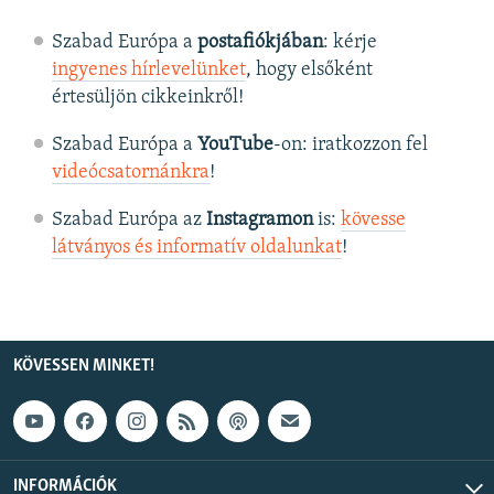
Szabad Európa a
postafiókjában
: kérje
ingyenes hírlevelünket
, hogy elsőként
értesüljön cikkeinkről!
Szabad Európa a
YouTube
-on: iratkozzon fel
videócsatornánkra
!
Szabad Európa az
Instagramon
is:
kövesse
látványos és informatív oldalunkat
! ​
KÖVESSEN MINKET!
INFORMÁCIÓK