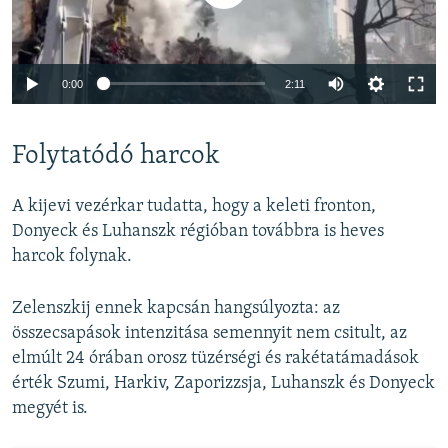
Auto
0:00
2:11
240p
Folytatódó harcok
360p
Auto
240p
360p
480p
480p
A kijevi vezérkar tudatta, hogy a keleti fronton,
720p
Donyeck és Luhanszk régióban továbbra is heves
720p
1080p
harcok folynak.
1080p
Zelenszkij ennek kapcsán hangsúlyozta: az
összecsapások intenzitása semennyit nem csitult, az
elmúlt 24 órában orosz tüzérségi és rakétatámadások
érték Szumi, Harkiv, Zaporizzsja, Luhanszk és Donyeck
megyét is.