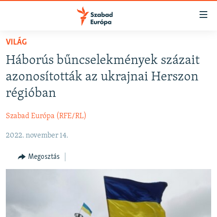
Akadálymentes
mód
Ugrás
VILÁG
a
NAPIRENDEN
Háborús bűncselekmények százait
fő
AKTUÁLIS
oldalra
azonosították az ukrajnai Herszon
FELIRATKOZÁS
PODCASTOK
Ugrás
régióban
a
VIDEÓK
tartalomjegyzékre
Szabad Európa (RFE/RL)
Spotify
ELEMZŐ
Ugrás
a
2022. november 14.
NER15
Feliratkozás
keresésre
SZABADON
Megosztás
TÁRSADALOM
DEMOKRÁCIA
A PÉNZ NYOMÁBAN