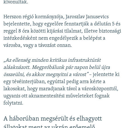
kivonultak.
Herszon régió kormányzója, Jaroszlav Janusevics
bejelentette, hogy egyelőre fenntartják a délután 5 és
reggel 8 óra közötti kijárási tilalmat, illetve biztonsági
intézkedésként nem engedélyezik a belépést a
városba, vagy a távozást onnan.
„Az ellenség minden kritikus infrastruktúrát
aláaknázott. Megpróbálunk pár napon belül újra
összeülni, és akkor megnyitni a várost”
– jelentette ki
egy tévéinterjúban, egyúttal pedig arra kérte a
lakosokat, hogy maradjanak távol a városközponttól,
ugyanis ott aknamentesítési műveleteket fognak
folytatni.
A háborúban megsérült és elhagyott
állatokat ment az ukrán erőemelő