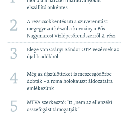
mondja a harctéri maradványokat
elszállító önkéntes
2
A rezsicsökkentés üti a szuverenitást:
megegyezni készül a kormány a Bős-
Nagymarosi Vízlépcsőrendszerről 2. rész
3
Elege van Csányi Sándor OTP-vezérnek az
újabb adókból
4
Még az újszülötteket is meszesgödörbe
dobták – a roma holokauszt áldozataira
emlékezünk
5
MTVA szerkesztő: Itt „nem az ellenzéki
összefogást támogatják”