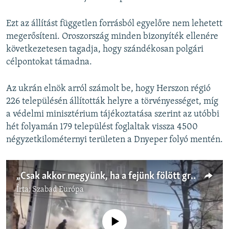
Ezt az állítást független forrásból egyelőre nem lehetett
megerősíteni. Oroszország minden bizonyíték ellenére
következetesen tagadja, hogy szándékosan polgári
célpontokat támadna.
Az ukrán elnök arról számolt be, hogy Herszon régió
226 településén állították helyre a törvényességet, míg
a védelmi minisztérium tájékoztatása szerint az utóbbi
hét folyamán 179 települést foglaltak vissza 4500
négyzetkilométernyi területen a Dnyeper folyó mentén.
„Csak akkor megyünk, ha a fejünk fölött gránátok repülnek” – ukránok Kijev esetleges kiürítéséről
Írta:
Szabad Európa
Jelenleg nincs elérhető tartalom