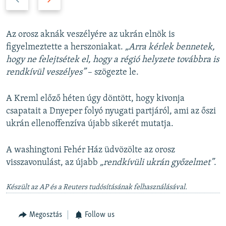
r
e
e
x
v
t
Az orosz aknák veszélyére az ukrán elnök is
i
s
figyelmeztette a herszoniakat.
„Arra kérlek bennetek,
o
l
hogy ne felejtsétek el, hogy a régió helyzete továbbra is
u
i
rendkívül veszélyes”
– szögezte le.
s
d
s
e
A Kreml előző héten úgy döntött, hogy kivonja
l
csapatait a Dnyeper folyó nyugati partjáról, ami az őszi
i
ukrán ellenoffenzíva újabb sikerét mutatja.
d
e
A washingtoni Fehér Ház üdvözölte az orosz
visszavonulást, az újabb
„rendkívüli ukrán győzelmet”
.
Készült az AP és a Reuters tudósításának felhasználásával.
Megosztás
Follow us