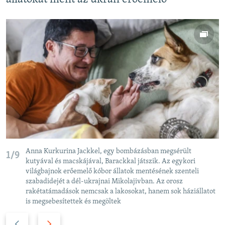
Anna Kurkurina Jackkel, egy bombázásban megsérült
1/9
kutyával és macskájával, Barackkal játszik. Az egykori
világbajnok erőemelő kóbor állatok mentésének szenteli
szabadidejét a dél-ukrajnai Mikolajivban. Az orosz
rakétatámadások nemcsak a lakosokat, hanem sok háziállatot
is megsebesítettek és megöltek
P
N