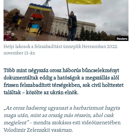
EURÓPAI UNIÓ
VILÁG
KLÍMAVÁLTOZÁS
A MÚLT TANULSÁGAI
Helyi lakosok a felszabadítást ünneplik Herszonban 2022.
KÖVESSEN MINKET!
november 13-án
Több mint négyszáz orosz háborús bűncselekményt
dokumentáltak eddig a hatóságok a megszállás alól
Valamennyi RFE/RL weboldal
frissen felszabadított térségekben, sok civil holttestet
találtak – közölte az ukrán elnök.
„Az orosz hadsereg ugyanazt a barbarizmust hagyta
maga után, mint az ország más részein, ahol csak
megjelent”
– mondta szokásos esti videóüzenetében
Volodimir Zelenszkij vasárnap.