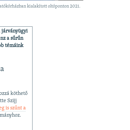
tókórházban kialakított oltóponton 2021.
a járványügyi
énz a sűrűn
abb témáink
 a
hozzá köthető
te Szijj
eg is szűnt a
ormányhoz.