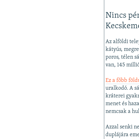
Nincs pén
Kecskem
Az alföldi tel
kátyús, megrep
poros, télen 
van, 145 milli
Ez a főbb föl
uralkodó. A s
kráterei gyak
menet és haza
nemcsak a hul
Azzal senki n
duplájára eme