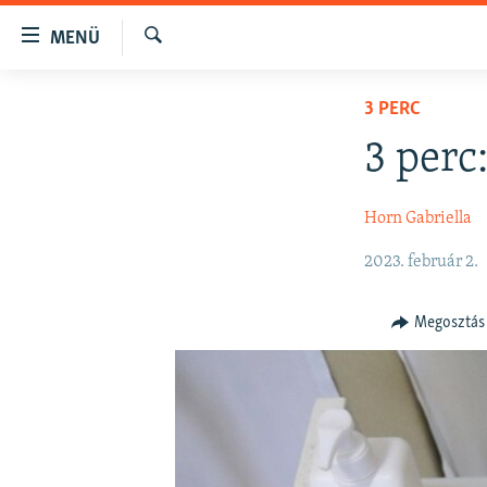
Akadálymentes
MENÜ
mód
Keresés
Ugrás
NAPIRENDEN
3 PERC
a
AKTUÁLIS
fő
3 perc
oldalra
PODCASTOK
Ugrás
VIDEÓK
Horn Gabriella
a
tartalomjegyzékre
ELEMZŐ
2023. február 2.
Ugrás
NER15
a
Megosztás
keresésre
SZABADON
TÁRSADALOM
DEMOKRÁCIA
A PÉNZ NYOMÁBAN