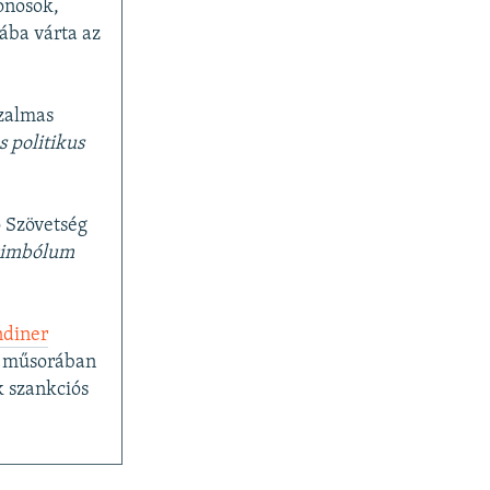
onosok,
iába várta az
izalmas
s politikus
 Szövetség
zimbólum
ndiner
mű műsorában
k szankciós