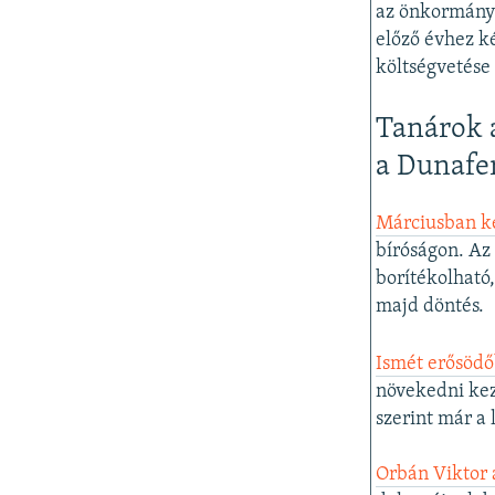
az önkormányz
előző évhez k
költségvetése 
Tanárok a
a Dunafer
Márciusban k
bíróságon. Az
borítékolható
majd döntés.
Ismét erősödő
növekedni kez
szerint már a
Orbán Viktor a