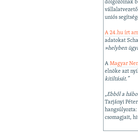
dolgozóinak b
vállalatvezető
uniós segítség
A 24.hu írt arr
adatokat Scha
»helyben ügyk
A
Magyar Nemz
elnöke azt nyi
kitiltását.”
„Ebből a háb
Tarjányi Péte
hangsúlyozta:
csomagjait, hi