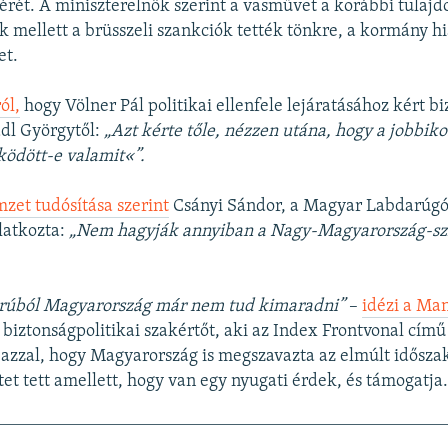
érét. A miniszterelnök szerint a vasművet a korábbi tulajd
k mellett a brüsszeli szankciók tették tönkre, a kormány h
et.
ól,
hogy Völner Pál politikai ellenfele lejáratásához kért b
dl Györgytől:
„Azt kérte tőle, nézzen utána, hogy a jobbiko
ödött-e valamit«”.
et tudósítása szerint
Csányi Sándor, a Magyar Labdarúgó
latkozta:
„Nem hagyják annyiban a Nagy-Magyarország-s
orúból Magyarország már nem tud kimaradni”
–
idézi a Ma
r biztonságpolitikai szakértőt, aki az Index Frontvonal cí
 azzal, hogy Magyarország is megszavazta az elmúlt idősza
tet tett amellett, hogy van egy nyugati érdek, és támogatja.