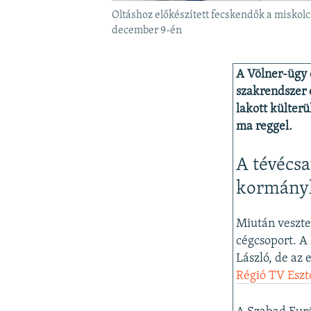
Oltáshoz előkészített fecskendők a misko
december 9-én
A Völner-ügy d
szakrendszer 
lakott külter
ma reggel.
A tévécsa
kormány
Miután veszte
cégcsoport. A 
László, de az 
Régió TV Esz