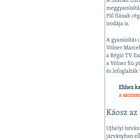
A Szabad Euró
meggyanúsítás
Pál fiának cég
irodája is.
A gyanúsítás 
Völner Marcell
a Régió TV Es
a Völner fiú 
és lefoglalták 
Ehhez k
a szomsz
Káosz az 
Ujhelyi Istvá
járványban el