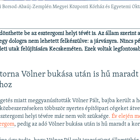
lci Borsod-Abaúj-Zemplén Megyei Központi Kórház és Egyetemi Okta
önthette be az esztergomi helyi tévét is. Az állam szerint 
egy dologra nem lehetett felkészülve: a járványra. Nincs p
ületi utak felújítására Kecskeméten. Ezek voltak legfontos
torna Völner bukása után is hű maradt
hoz
getés miatt meggyanúsították Völner Pált, bajba került a 
közbeszerzéseken többször nyertes építőipari cégeket átvet
esztergomi helyi tévére már nem volt szüksége
. Év elején m
tergom
, pedig az adó Völner bukása után is hű maradt a k