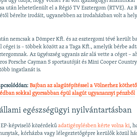
pa úgy tudja, hogy Völner Pál volt igazságügyi államtitkár
a után lehetetlenült el a Régió TV Esztergom (RTVE). Az 
étől bérelte irodáit, ugyanebben az irodaházban volt a hely
után nemcsak a Dömper Kft. és az esztergomi tévé került 
 cégei is – többek között az a Taga Kft., amelyik bérbe adt
ztergomnak. Az ügyészség ugyanis zár alá vette a céget – a
piros Porsche Cayman S sportautóját és Mini Cooper Count
több ingatlanát is.
apcsolódóan:
Bajban az alagútépítéssel a Völnerhez köthet
édban sokkal gyorsabban épül alagút ugyanannyi pénzből
állami egészségügyi nyilvántartásban
n EP-képviselő közérdekű
adatigénylésben kérte volna ki
, h
hunytak, kórházba vagy lélegeztetőgépre kerülők közül há