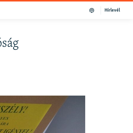
Hírlevél
óság