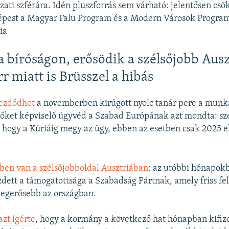
ati szférára. Idén pluszforrás sem várható: jelentősen csö
épest a Magyar Falu Program és a Modern Városok Progra
is.
 bíróságon, erősödik a szélsőjobb Ausz
r miatt is Brüsszel a hibás
ezdődhet
a novemberben kirúgott nyolc tanár pere a munk
 őket képviselő ügyvéd a Szabad Európának azt mondta: sz
, hogy a Kúriáig megy az ügy, ebben az esetben csak 2025 e
ben van a szélsőjobboldal Ausztriában
: az utóbbi hónapok
dett a támogatottsága a Szabadság Pártnak, amely friss f
 legerősebb az országban.
zt ígérte
, hogy a kormány a következő hat hónapban kifize