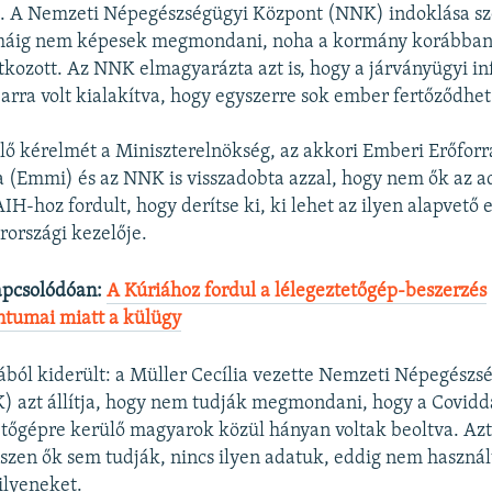
a. A Nemzeti Népegészségügyi Központ (NNK) indoklása sz
 máig nem képesek megmondani, noha a kormány korábban
tkozott. Az NNK elmagyarázta azt is, hogy a járványügyi i
arra volt kialakítva, hogy egyszerre sok ember fertőződhe
lő kérelmét a Miniszterelnökség, az akkori Emberi Erőforr
 (Emmi) és az NNK is visszadobta azzal, hogy nem ők az a
IH-hoz fordult, hogy derítse ki, ki lehet az ilyen alapvető
országi kezelője.
apcsolódóan:
A Kúriához fordul a lélegeztetőgép-beszerzés
tumai miatt a külügy
ából kiderült: a Müller Cecília vezette Nemzeti Népegészs
 azt állítja, hogy nem tudják megmondani, hogy a Covidd
etőgépre kerülő magyarok közül hányan voltak beoltva. Az
iszen ők sem tudják, nincs ilyen adatuk, eddig nem haszná
ilyeneket.