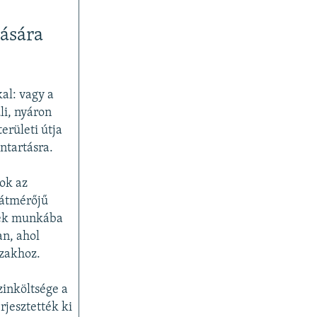
tására
al: vagy a
li, nyáron
erületi útja
antartásra.
mok az
 átmérőjű
nek munkába
an, ahol
ázakhoz.
zinköltsége a
jesztették ki