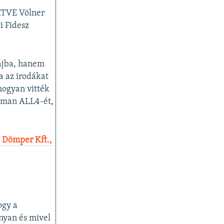
RTVE Völner
i Fidesz
bajba, hanem
a az irodákat
hogyan vitték
ryman ALL4-ét,
ő Dömper Kft.,
ogy a
nyan és mivel