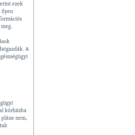
erint ezek
 ilyen
nformációs
t meg.
ások
datgazdák. A
 egészségügyi
égügyi
al kórházba
t pláne nem,
ltak