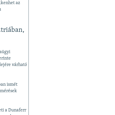
kkenhet az
m
triában,
aügyi
erinte
lejére várható
ban ismét
elmérések
ti a Dunaferr