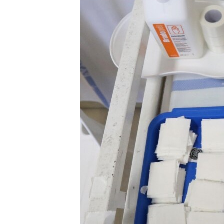
EURÓPAI UNIÓ
VILÁG
KLÍMAVÁLTOZÁS
A MÚLT TANULSÁGAI