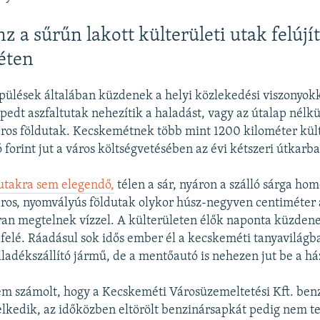
z a sűrűn lakott külterületi utak felújí
éten
epülések általában küzdenek a helyi közlekedési viszonyokk
edt aszfaltutak nehezítik a haladást, vagy az útalap nélkü
sáros földutak. Kecskemétnek több mint 1200 kilométer kült
ó forint jut a város költségvetésében az évi kétszeri útkarb
dutakra sem elegendő,
télen a sár, nyáron a szálló sárga ho
áros, nyomvályús földutak olykor húsz-negyven centiméter
ran megtelnek vízzel. A külterületen élők naponta küzde
felé. Ráadásul sok idős ember él a kecskeméti tanyavilágb
ladékszállító jármű, de a mentőautó is nehezen jut be a h
em számolt, hogy a Kecskeméti Városüzemeltetési Kft. ben
lkedik, az időközben eltörölt benzinársapkát pedig nem ter