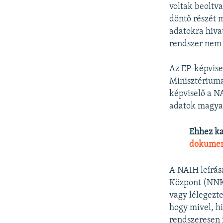
voltak beoltv
döntő részét
adatokra hiva
rendszer nem 
Az EP-képvise
Minisztériuma
képviselő a NA
adatok magyar
Ehhez k
dokumen
A NAIH leírás
Központ (NNK)
vagy lélegezt
hogy mivel, h
rendszeresen 