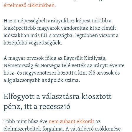
értelmező cikkünkben
.
Hazai népességbeli arányukhoz képest inkább a
legképzettebb magyarok vándoroltak ki az elmúlt
időszakban más EU-s országba, legtöbben viszont a
középfokú végzettségűek.
A magyar orvosok főleg az Egyesült Királyság,
Németország és Norvégia felé vették az irányt: évente
húsz- és negyvenötezer közötti a kint élő orvosok és
alig alacsonyabb az ápolók száma.
Elfogyott a választásra kiosztott
pénz, itt a recesszió
Több mint húsz éve
nem zuhant ekkorát
az
élelmiszerboltok forgalma. A vásárlóerő csökkenése