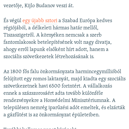
vezetője, Kijlo Budanov veszi át.
És végül
egy újabb sztori
a Szabad Európa kedves
régiójából, a délkeleti hármas határ mellől,
Tiszaszigetről. A környéken nemcsak a szerb
fantomlakosok betelepítésének volt nagy divatja,
ahogy erről lapunk elsőként hírt adott, hanem a
szociális szövetkezetek létrehozásának is.
Az 1800 fős falu önkormányzata harmincegymillióból
felújított egy romos laktanyát, majd kiadta egy szociális
szövetkezetnek havi 6500 forintért. A vállalkozás
ennek a százszorosáért adta tovább különféle
rendezvényekre a Honvédelmi Minisztériumnak. A
településen nemrég iparűzési adót emeltek, és elzárták
a gázfűtést is az önkormányzat épületeiben.