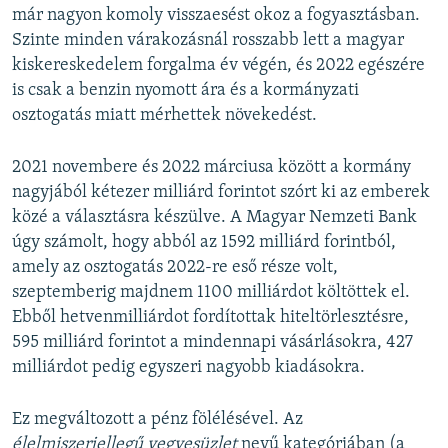
már nagyon komoly visszaesést okoz a fogyasztásban.
Szinte minden várakozásnál rosszabb lett a magyar
kiskereskedelem forgalma év végén, és 2022 egészére
is csak a benzin nyomott ára és a kormányzati
osztogatás miatt mérhettek növekedést.
2021 novembere és 2022 márciusa között a kormány
nagyjából kétezer milliárd forintot szórt ki az emberek
közé a választásra készülve. A Magyar Nemzeti Bank
úgy számolt, hogy abból az 1592 milliárd forintból,
amely az osztogatás 2022-re eső része volt,
szeptemberig majdnem 1100 milliárdot költöttek el.
Ebből hetvenmilliárdot fordítottak hiteltörlesztésre,
595 milliárd forintot a mindennapi vásárlásokra, 427
milliárdot pedig egyszeri nagyobb kiadásokra.
Ez megváltozott a pénz fölélésével. Az
élelmiszerjellegű vegyesüzlet
nevű kategóriában (a