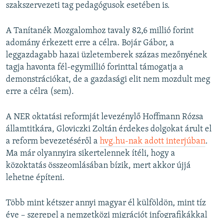
szakszervezeti tag pedagógusok esetében is.
A Tanítanék Mozgalomhoz tavaly 82,6 millió forint
adomány érkezett erre a célra. Bojár Gábor, a
leggazdagabb hazai üzletemberek százas mezőnyének
tagja havonta fél-egymillió forinttal támogatja a
demonstrációkat, de a gazdasági elit nem mozdult meg
erre a célra (sem).
A NER oktatási reformját levezénylő Hoffmann Rózsa
államtitkára, Gloviczki Zoltán érdekes dolgokat árult el
a reform bevezetéséről a
hvg.hu-nak adott interjúban
.
Ma már olyannyira sikertelennek ítéli, hogy a
közoktatás összeomlásában bízik, mert akkor újjá
lehetne építeni.
Több mint kétszer annyi magyar él külföldön, mint tíz
éve – szerepel a nemzetközi migrációt infografikákkal