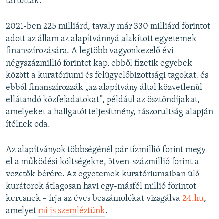
tartották.
2021-ben 225 milliárd, tavaly már 330 milliárd forintot
adott az állam az alapítvánnyá alakított egyetemek
finanszírozására. A legtöbb vagyonkezelő évi
négyszázmillió forintot kap, ebből fizetik egyebek
között a kuratóriumi és felügyelőbizottsági tagokat, és
ebből finanszírozzák „az alapítvány által közvetlenül
ellátandó közfeladatokat”, például az ösztöndíjakat,
amelyeket a hallgatói teljesítmény, rászorultság alapján
ítélnek oda.
Az alapítványok többségénél pár tízmillió forint megy
el a működési költségekre, ötven-százmillió forint a
vezetők bérére. Az egyetemek kuratóriumaiban ülő
kurátorok átlagosan havi egy-másfél millió forintot
keresnek – írja az éves beszámolókat vizsgálva
24.hu
,
amelyet
mi is szemléztünk
.