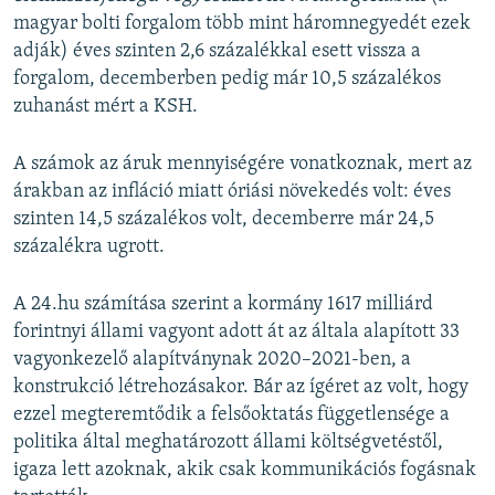
magyar bolti forgalom több mint háromnegyedét ezek
adják) éves szinten 2,6 százalékkal esett vissza a
forgalom, decemberben pedig már 10,5 százalékos
zuhanást mért a KSH.
A számok az áruk mennyiségére vonatkoznak, mert az
árakban az infláció miatt óriási növekedés volt: éves
szinten 14,5 százalékos volt, decemberre már 24,5
százalékra ugrott.
A 24.hu számítása szerint a kormány 1617 milliárd
forintnyi állami vagyont adott át az általa alapított 33
vagyonkezelő alapítványnak 2020–2021-ben, a
konstrukció létrehozásakor. Bár az ígéret az volt, hogy
ezzel megteremtődik a felsőoktatás függetlensége a
politika által meghatározott állami költségvetéstől,
igaza lett azoknak, akik csak kommunikációs fogásnak