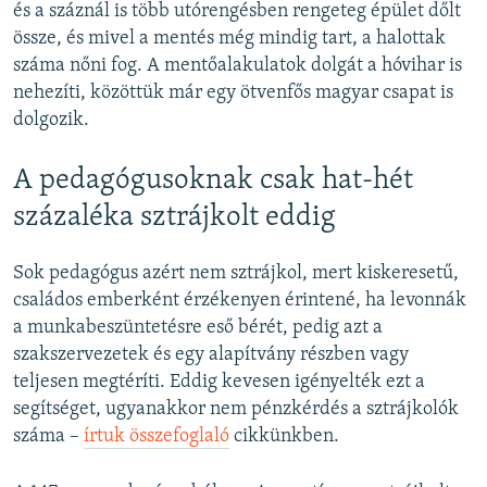
és a száznál is több utórengésben rengeteg épület dőlt
össze, és mivel a mentés még mindig tart, a halottak
száma nőni fog. A mentőalakulatok dolgát a hóvihar is
nehezíti, közöttük már egy ötvenfős magyar csapat is
dolgozik.
A pedagógusoknak csak hat-hét
százaléka sztrájkolt eddig
Sok pedagógus azért nem sztrájkol, mert kiskeresetű,
családos emberként érzékenyen érintené, ha levonnák
a munkabeszüntetésre eső bérét, pedig azt a
szakszervezetek és egy alapítvány részben vagy
teljesen megtéríti. Eddig kevesen igényelték ezt a
segítséget, ugyanakkor nem pénzkérdés a sztrájkolók
száma –
írtuk összefoglaló
cikkünkben.