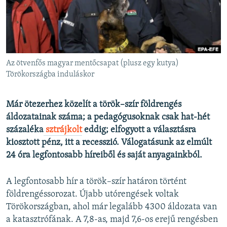
EURÓPAI UNIÓ
VILÁG
KLÍMAVÁLTOZÁS
A MÚLT TANULSÁGAI
Az ötvenfős magyar mentőcsapat (plusz egy kutya)
Törökországba induláskor
KÖVESSEN MINKET!
Már ötezerhez közelít a török–szír földrengés
áldozatainak száma; a pedagógusoknak csak hat-hét
százaléka
sztrájkolt
eddig; elfogyott a választásra
Valamennyi RFE/RL weboldal
kiosztott pénz, itt a recesszió. Válogatásunk az elmúlt
24 óra legfontosabb híreiből és saját anyagainkból.
A legfontosabb hír a török–szír határon történt
földrengéssorozat. Újabb utórengések voltak
Törökországban, ahol már legalább 4300 áldozata van
a katasztrófának. A 7,8-as, majd 7,6-os erejű rengésben