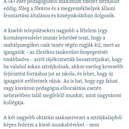
A 147 ezer pedagógusból maximum tízezer sztrájkolt
eddig, főleg a főváros és a megyeszékhelyek állami
fenntartású általános és középiskoláiban dolgozók.
A kisebb településeken nagyobb a félelem (egy
kormányrendelet immár lehetővé teszi, hogy a
szabályszegőket csak tanév végén rúgják ki), mert az
igazgatók – az illetékes tankerület fenyegetését
továbbadva – arról tájékoztatták beosztottjaikat, hogy
ha valahol sokan sztrájkolnak, akkor esetleg kevesebb
fejlesztési forráshoz jut az iskola, és lehet, hogy új
igazgatót erőltetnek rájuk. Az is hat, hogy egy falusi
vagy kisvárosi pedagógus elbocsátása esetén
nehezebben talál megfelelő munkát, mint nagyvárosi
kollégája.
A két nagyobb oktatási szakszervezet a sztrájkalapból
képes fedezni a kieső munkabéreket – nem