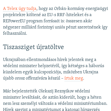
A Telex úgy tudja
, hogy az Orbán-kormány energiaügyi
projektekre költené az EU-s RRF-hiteleket és a
REPowerEU program forrásait is: összesen akár
négyezer milliárd forintnyi uniós pénzt szeretnének így
felhasználni.
Tiszasziget újratöltve
Ukrajnában ellentmondásos hírek jelentek meg a
védelmi miniszter helyzetéről, így kétséges a háborús
küzdelem egyik kulcspozíciója, miközben Ukrajna
újabb orosz offenzívára készül –
írtuk meg
.
Már bejelentették Olekszij Reznyikov védelmi
miniszter leváltását, de aztán kiderült, hogy a héten
nem lesz személyi változás a védelmi minisztériumban.
Hírek szerint a minisztériumot a katonai hírszerzés