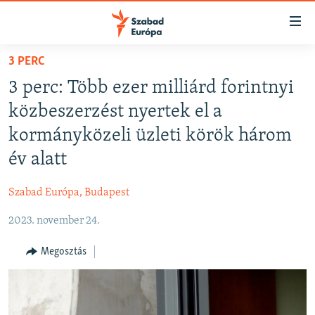
Akadálymentes
mód
Ugrás
3 PERC
a
NAPIRENDEN
3 perc: Több ezer milliárd forintnyi
fő
AKTUÁLIS
oldalra
közbeszerzést nyertek el a
PODCASTOK
Ugrás
kormányközeli üzleti körök három
a
VIDEÓK
év alatt
tartalomjegyzékre
ELEMZŐ
Ugrás
Szabad Európa, Budapest
a
NER15
keresésre
2023. november 24.
SZABADON
TÁRSADALOM
Megosztás
DEMOKRÁCIA
A PÉNZ NYOMÁBAN