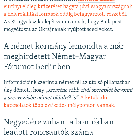
eurónyi előleg kifizetését hagyta jóvá Magyarországnak
a helyreállítási források eddig befagyasztott részéből
.
Az EU igyekszik elejét venni annak, hogy Budapest
megvétózza az Ukrajnának nyújtott segélyeket.
A német kormány lemondta a már
meghirdetett Német–Magyar
Fórumot Berlinben
Információink szerint a német fél az utolsó pillanatban
úgy döntött, hogy
„szeretne több civil szereplőt bevonni
a szervezésbe német oldalról is”.
A kétoldalú
kapcsolatok több évtizedes mélyponton vannak.
Negyedére zuhant a bontókban
leadott roncsautók száma