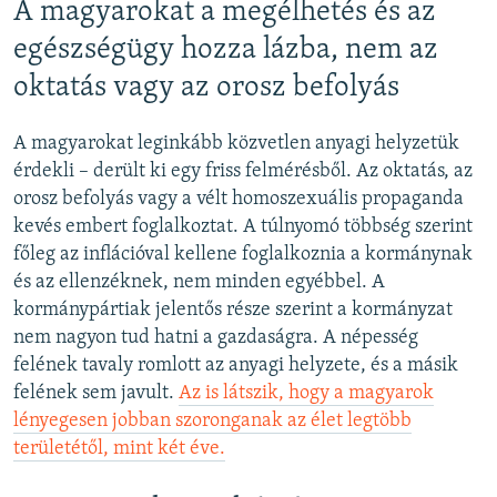
A magyarokat a megélhetés és az
egészségügy hozza lázba, nem az
oktatás vagy az orosz befolyás
A magyarokat leginkább közvetlen anyagi helyzetük
érdekli – derült ki egy friss felmérésből. Az oktatás, az
orosz befolyás vagy a vélt homoszexuális propaganda
kevés embert foglalkoztat. A túlnyomó többség szerint
főleg az inflációval kellene foglalkoznia a kormánynak
és az ellenzéknek, nem minden egyébbel. A
kormánypártiak jelentős része szerint a kormányzat
nem nagyon tud hatni a gazdaságra. A népesség
felének tavaly romlott az anyagi helyzete, és a másik
felének sem javult.
Az is látszik, hogy a magyarok
lényegesen jobban szoronganak az élet legtöbb
területétől, mint két éve.