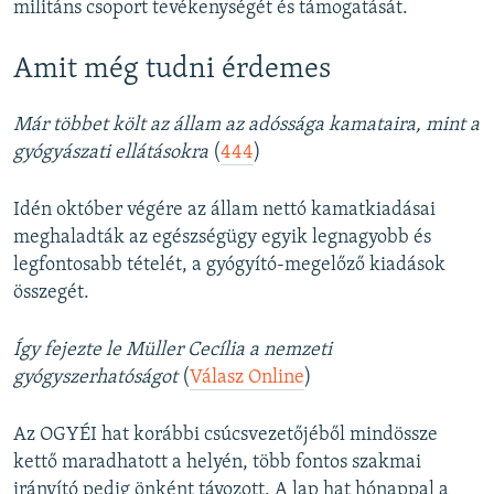
militáns csoport tevékenységét és támogatását.
Amit még tudni érdemes
Már többet költ az állam az adóssága kamataira, mint a
gyógyászati ellátásokra
(
444
)
Idén október végére az állam nettó kamatkiadásai
meghaladták az egészségügy egyik legnagyobb és
legfontosabb tételét, a gyógyító-megelőző kiadások
összegét.
Így fejezte le Müller Cecília a nemzeti
gyógyszerhatóságot
(
Válasz Online
)
Az OGYÉI hat korábbi csúcsvezetőjéből mindössze
kettő maradhatott a helyén, több fontos szakmai
irányító pedig önként távozott. A lap hat hónappal a