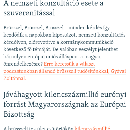
A nemzeti konzultáció esete a
szuverenitással
Brüsszel, Brüsszel, Brüsszel – minden kérdés így
kezdődik a napokban kipostázott nemzeti konzultációs
kérdőíven, előrevetítve a kormánykommunikáció
következő fő témáját. De valóban veszélyt jelenthet
bármilyen európai uniós álláspont a magyar
önrendelkezésre?
Erre keressük a választ
podcastunkban állandó brüsszeli tudósítónkkal, Gyévai
Zoltánnal.
Jóváhagyott kilencszázmillió eurónyi
forrást Magyarországnak az Európai
Bizottság
A brüsszeli testület csütörtökön
kilencszázmillió