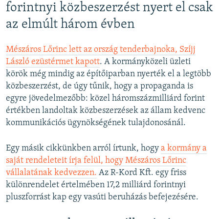
forintnyi közbeszerzést nyert el csak
az elmúlt három évben
Mészáros Lőrinc lett az ország tenderbajnoka, Szíjj
László ezüstérmet kapott
. A kormányközeli üzleti
körök még mindig az építőiparban nyerték el a legtöbb
közbeszerzést, de úgy tűnik, hogy a propaganda is
egyre jövedelmezőbb: közel háromszázmilliárd forint
értékben landoltak közbeszerzések az állam kedvenc
kommunikációs ügynökségének tulajdonosánál.
Egy másik cikkünkben arról írtunk, hogy
a kormány a
saját rendeleteit írja felül, hogy Mészáros Lőrinc
vállalatának kedvezzen.
Az R-Kord Kft. egy friss
különrendelet értelmében 17,2 milliárd forintnyi
pluszforrást kap egy vasúti beruházás befejezésére.