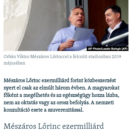
EURÓPAI UNIÓ
VILÁG
KLÍMAVÁLTOZÁS
A MÚLT TANULSÁGAI
KÖVESSEN MINKET!
Orbán Viktor Mészáros Lőrinccel a felcsúti stadionban 2019
májusában
Valamennyi RFE/RL weboldal
Mészáros Lőrinc ezermilliárd forint közbeszerzést
nyert el csak az elmúlt három évben. A magyarokat
főként a megélhetés és az egészségügy hozza lázba,
nem az oktatás vagy az orosz befolyás. A nemzeti
konzultáció esete a szuverenitással.
Mészáros Lőrinc ezermilliárd