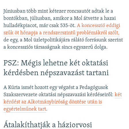
Júniusban több mint kétezer roncsautót adtak le a
bontókban, júliusban, amikor a Mol átvette a hazai
hulladékpiacot, már csak 535-öt.
A koncesszió eddigi
szűk öt hónapja a rendszerszintű problémákról szólt,
de egy, a Mol üzletpolitikájára rálátó forrásunk szerint
a koncessziós társaságnak sincs egyszerű dolga.
PSZ: Mégis lehetne két oktatási
kérdésben népszavazást tartani
A Kúria ismét hozott egy végzést a Pedagógusok
Szakszervezete oktatási népszavazási kérdéseiről:
két
kérdést az Alkotmánybíróság döntése után is
egyértelműnek tart
.
Átalakíthatják a háziorvosi