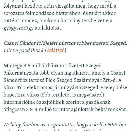
folyamat kezdete után vizsgálta meg, hogy mi áll a
sorozatos felmondások hátterében, és miért akkor
történt mindez, amikor a kormány tervbe vette a
gyógyszerügy átalakítását.
Csányi Sándor földjeiért hússzor többet fizetett Szeged,
mint a gazdáknak
(
Átlátszó
)
Mintegy 8,6 milliárd forintot fizetett Szeged
önkormányzata több olyan ingatlanért, amely a Csányi
Sándorhoz tartozó Pick Szeged Szalámigyár Zrt.-é. A
kínai BYD elektromos járműgyártó Szegedre települése
kapcsán a város több területet is megvásárolt,
információink és sajtóhírek szerint a gazdáknak
átlagosan 3,8-4 millió forintot ajánlottak hektáronként.
Néhány fidelitasos megmutatta, hogyan kell a NER-ben