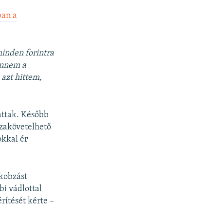
ban a
minden forintra
ennem a
 azt hittem,
attak. Később
sszakövetelhető
okkal ér
lkobzást
bi vádlottal
rítését kérte –