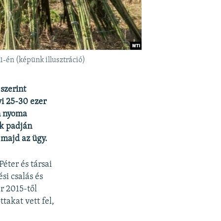
-én (képünk illusztráció)
szerint
vi 25-30 ezer
n nyoma
ak padján
 majd az ügy.
éter és társai
si csalás és
r 2015-től
akat vett fel,