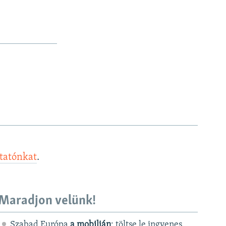
ztatónkat
.
Maradjon velünk!
Szabad Európa
a mobilján
: töltse le ingyenes