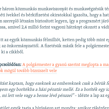
r három közmunkás munkaviszonyát és munkavégzésük tén
éti ívekkel és bérkifizetési okiratokkal igazolta, hogy a ha
 szereplő létszám biztosított legyen, így a programért járó
sa, amivel 2,4 millió forint vagyoni hátrányt okozott a vádi
tt az egyik közmunkás félmilliót, ketten pedig több mint e
k az önkormányzattól. A fizetésük másik fele a polgármeste
 ki a cikkből.
pcsolódóan:
A polgármester a gyanú szerint meglopta a ma
ok mögül tovább bizniszelt vele
sítást kaptam, hogy ezeknek az embereknek csak a bérük fe
gyem egy borítékba a házi pénztár mellé. Ez a boríték egy i
mi lett vele vagy a benne lévő pénzzel”
– idézte a lap az e
stület egyik tagja a bíróságon azt mondta: amikor rákérdez