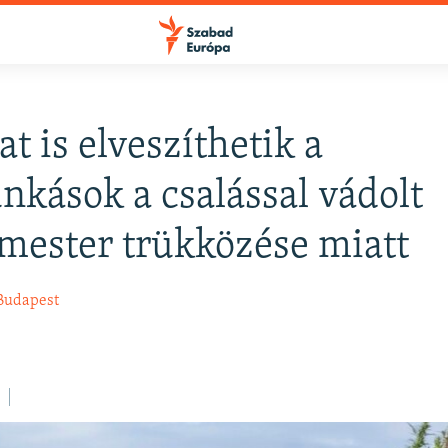
t is elveszíthetik a
FELIRATKOZÁS
kások a csalással vádolt
mester trükközése miatt
Apple Podcasts
Budapest
Spotify
Feliratkozás