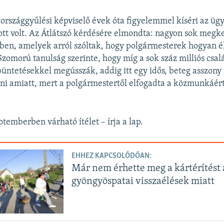
rszággyűlési képviselő évek óta figyelemmel kíséri az ügy
 ott volt. Az Átlátszó kérdésére elmondta: nagyon sok megk
ben, amelyek arról szóltak, hogy polgármesterek hogyan él
zomorú tanulság szerinte, hogy míg a sok száz milliós csal
büntetésekkel megússzák, addig itt egy idős, beteg asszony 
teni amiatt, mert a polgármestertől elfogadta a közmunkáér
temberben várható ítélet – írja a lap.
EHHEZ KAPCSOLÓDÓAN:
Már nem érhette meg a kártérítést 
gyöngyöspatai visszaélések miatt