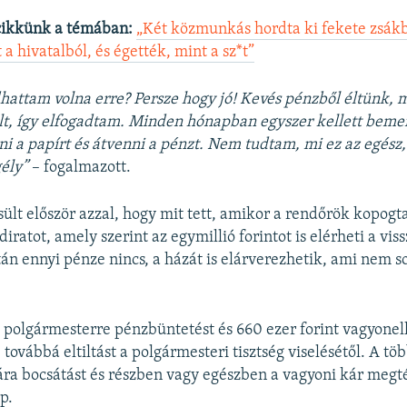
cikkünk a témában:
„Két közmunkás hordta ki fekete zsák
 a hivatalból, és égették, mint a sz*t”
attam volna erre? Persze hogy jó! Kevés pénzből éltünk, 
lt, így elfogadtam. Minden hónapban egyszer kellett bem
ni a papírt és átvenni a pénzt. Nem tudtam, mi ez az egész,
ély”
– fogalmazott.
lt először azzal, hogy mit tett, amikor a rendőrök kopogt
ratot, amely szerint az egymillió forintot is elérheti a vi
tán ennyi pénze nincs, a házát is elárverezhetik, ami nem s
 polgármesterre pénzbüntetést és 660 ezer forint vagyone
 továbbá eltiltást a polgármesteri tisztség viselésétől. A töb
a bocsátást és részben vagy egészben a vagyoni kár megté
p.