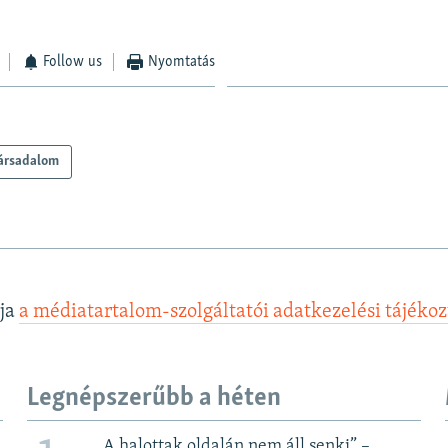
Follow us
Nyomtatás
ársadalom
lja
a médiatartalom-szolgáltatói adatkezelési tájéko
Legnépszerűbb a héten
„A halottak oldalán nem áll senki” –