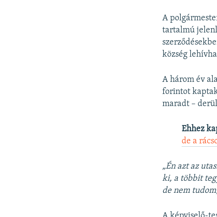
A polgármeste
tartalmú jelenl
szerződésekben
község lehívhas
A három év ala
forintot kapta
maradt – derül
Ehhez ka
de a rács
„Én azt az uta
ki, a többit te
de nem tudom, 
A képviselő-te