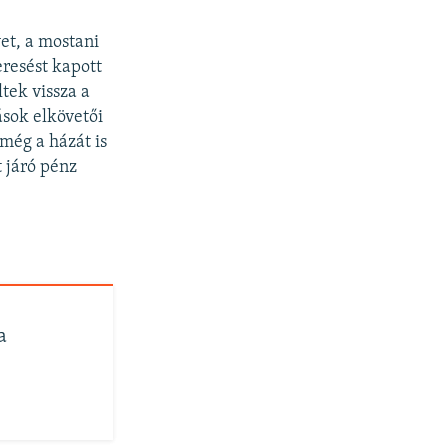
et, a mostani
eresést kapott
tek vissza a
ások elkövetői
még a házát is
t járó pénz
a