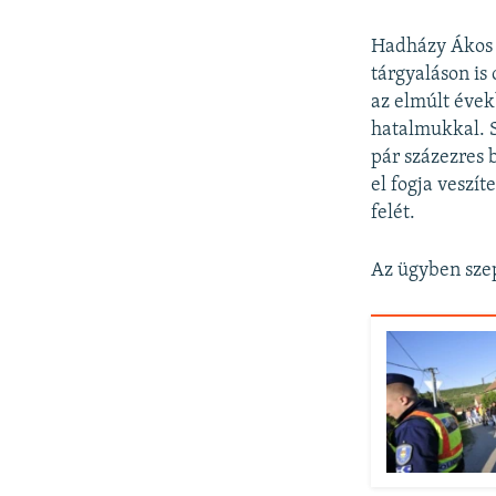
Hadházy Ákos o
tárgyaláson is
az elmúlt évek
hatalmukkal. S
pár százezres 
el fogja veszí
felét.
Az ügyben szep