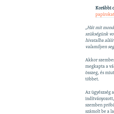
Korábbi 
papírokat
„Hát mit mondh
szükségünk vo
hivatalba aláír
valamilyen seg
Akkor szembesü
megkapta a vádi
összeg, és miu
többet.
Az ügyészség a
indítványozott,
szemben próbár
számolt be a la