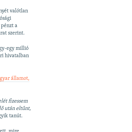
yét valótlan
tósági
 pénzt a
rat szerint.
gy-egy millió
ri hivatalban
gyar államot,
lét fizessem
dő után eltűnt,
gyik tanút.
ett, mire