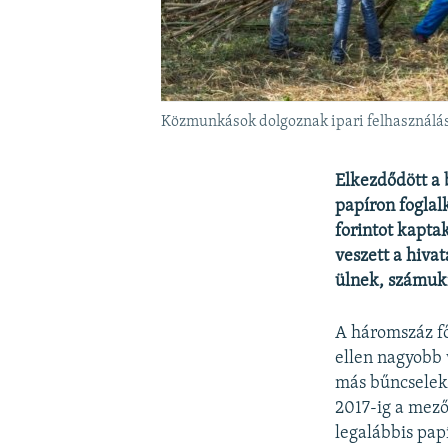
Közmunkások dolgoznak ipari felhasználásr
Elkezdődött a 
papíron foglal
forintot kapta
veszett a hiva
ülnek, számukr
A háromszáz fő
ellen nagyobb 
más bűncselekm
2017-ig a mező
legalábbis pap