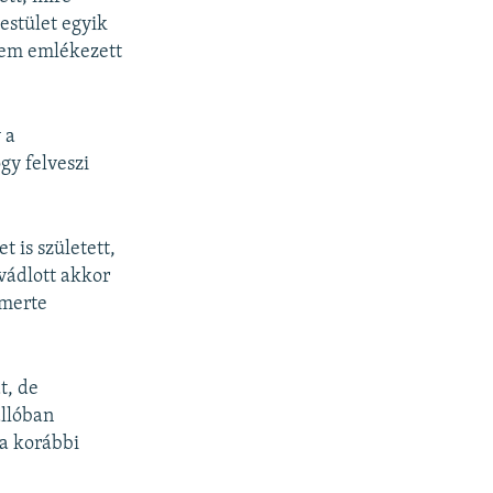
testület egyik
nem emlékezett
 a
gy felveszi
t is született,
vádlott akkor
smerte
t, de
llóban
 a korábbi