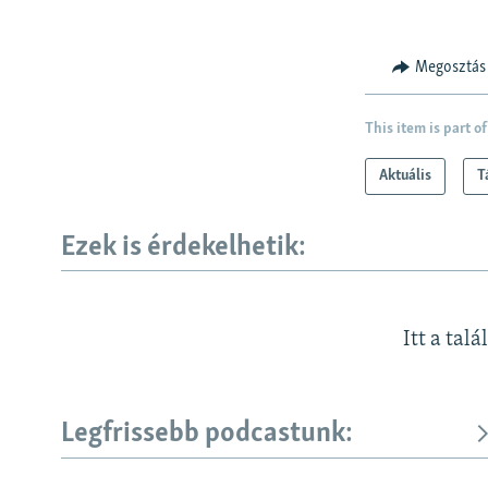
Megosztás
This item is part of
Aktuális
T
Ezek is érdekelhetik:
Itt a talá
Legfrissebb podcastunk: