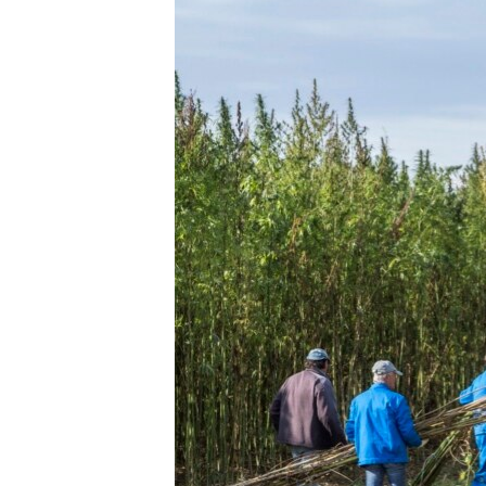
EURÓPAI UNIÓ
VILÁG
KLÍMAVÁLTOZÁS
A MÚLT TANULSÁGAI