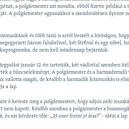
 pénzt, a polgármester azt mondta, ebből fizette például a 
áját. A polgármester ugyanakkor a szembesítésen ilyenre 
özmunkások és több tanú is arról beszélt a bíróságon, hogy
egegyezett három falubelivel, két férfival és egy nővel, ho
kaprogramba, de nem kell mindennap bejárniuk.
árgyalást január 12-én tartották, két vádlottal szemben ítéle
rték a bűncselekményt. A polgármester és a harmadrendű 
k vallotta magát, de később a harmadik közmunkás is eli
ja a lap.
zör ő kereste meg a polgármestert, hogy adjon neki munká
tt nem kapott. Később azonban a polgármester a buszmegá
á, és azt kérdezte tőle:
„25 ezer forint jó lesz?”
– idézi a lap
.