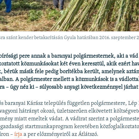
a szánt kender betakarításán Gyula határában 2016. szeptember 21
bírósági pere annak a baranyai polgármesternek, aki a vád 
koztatott közmunkásokat két éven keresztül, akik ezért ha
k, bérük másik fele pedig borítékba került, amelynek aztá
talban. A polgármester mellett a közmunkások is a vádlott
a – úgy néz ki – súlyosabb anyagi következménnyel járhat
s baranyai Kárász település független polgármestere, Lép P
vagyoni hátrányt okozó, üzletszerűen elkövetett költségveté
ény miatt emeltek vádat. A vádirat szerint a polgármeste
gazdasági startmunkaprogram keretében közfoglalkoztatott
íron –
írja
a per előzményeiről az Átlátszó.