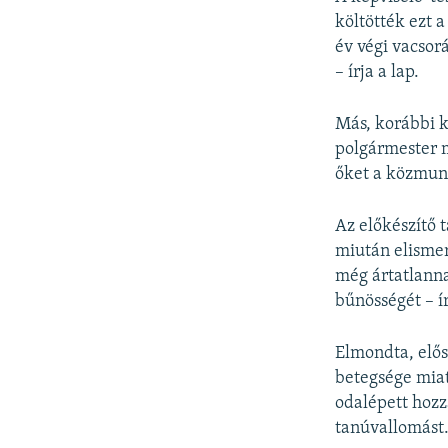
költötték ezt a
év végi vacsor
– írja a lap.
Más, korábbi k
polgármester m
őket a közmun
Az előkészítő t
miután elisme
még ártatlanna
bűnösségét – ír
Elmondta, elős
betegsége mia
odalépett hozz
tanúvallomást