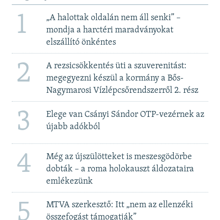
1
„A halottak oldalán nem áll senki” –
mondja a harctéri maradványokat
elszállító önkéntes
2
A rezsicsökkentés üti a szuverenitást:
megegyezni készül a kormány a Bős-
Nagymarosi Vízlépcsőrendszerről 2. rész
3
Elege van Csányi Sándor OTP-vezérnek az
újabb adókból
4
Még az újszülötteket is meszesgödörbe
dobták – a roma holokauszt áldozataira
emlékezünk
5
MTVA szerkesztő: Itt „nem az ellenzéki
összefogást támogatják”