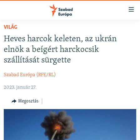
Akadálymentes
mód
Ugrás
VILÁG
a
NAPIRENDEN
Heves harcok keleten, az ukrán
fő
AKTUÁLIS
oldalra
elnök a beígért harckocsik
FELIRATKOZÁS
PODCASTOK
Ugrás
szállítását sürgette
a
VIDEÓK
tartalomjegyzékre
Szabad Európa (RFE/RL)
Spotify
ELEMZŐ
Ugrás
a
2023. január 27.
NER15
Feliratkozás
keresésre
SZABADON
Megosztás
TÁRSADALOM
DEMOKRÁCIA
A PÉNZ NYOMÁBAN