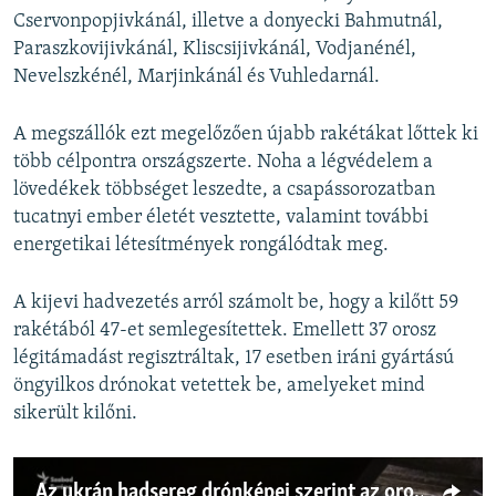
Cservonpopjivkánál, illetve a donyecki Bahmutnál,
Paraszkovijivkánál, Kliscsijivkánál, Vodjanénél,
Nevelszkénél, Marjinkánál és Vuhledarnál.
A megszállók ezt megelőzően újabb rakétákat lőttek ki
több célpontra országszerte. Noha a légvédelem a
lövedékek többséget leszedte, a csapássorozatban
tucatnyi ember életét vesztette, valamint további
energetikai létesítmények rongálódtak meg.
A kijevi hadvezetés arról számolt be, hogy a kilőtt 59
rakétából 47-et semlegesítettek. Emellett 37 orosz
légitámadást regisztráltak, 17 esetben iráni gyártású
öngyilkos drónokat vetettek be, amelyeket mind
sikerült kilőni.
Az ukrán hadsereg drónképei szerint az oroszok lopakodva támadnak