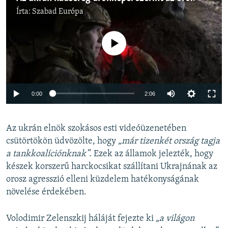
Írta:
Szabad Európa
Jelenleg nincs elérhető tartalom
Auto
0:00
2:06
240p
Az ukrán elnök szokásos esti videóüzenetében
360p
csütörtökön üdvözölte, hogy
„már tizenkét ország tagja
Auto
240p
360p
480p
480p
a tankkoalíciónknak”.
Ezek az államok jelezték, hogy
720p
készek korszerű harckocsikat szállítani Ukrajnának az
720p
1080p
orosz agresszió elleni küzdelem hatékonyságának
1080p
növelése érdekében.
Volodimir Zelenszkij háláját fejezte ki
„a világon