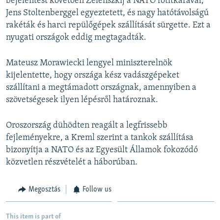
bejelentést követően Zelenszkij a NATO főtitkárával,
Jens Stoltenberggel egyeztetett, és nagy hatótávolságú
rakéták és harci repülőgépek szállítását sürgette. Ezt a
nyugati országok eddig megtagadták.
Mateusz Morawiecki lengyel miniszterelnök
kijelentette, hogy országa kész vadászgépeket
szállítani a megtámadott országnak, amennyiben a
szövetségesek ilyen lépésről határoznak.
Oroszország dühödten reagált a legfrissebb
fejleményekre, a Kreml szerint a tankok szállítása
bizonyítja a NATO és az Egyesült Államok fokozódó
közvetlen részvételét a háborúban.
Megosztás
Follow us
This item is part of