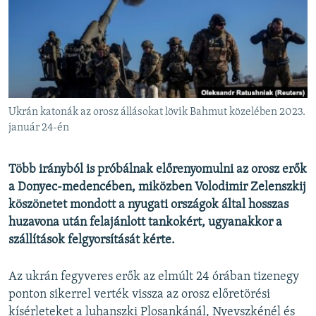
EURÓPAI UNIÓ
VILÁG
KLÍMAVÁLTOZÁS
A MÚLT TANULSÁGAI
Ukrán katonák az orosz állásokat lövik Bahmut közelében 2023.
KÖVESSEN MINKET!
január 24-én
Több irányból is próbálnak előrenyomulni az orosz erők
a Donyec-medencében, miközben Volodimir Zelenszkij
Valamennyi RFE/RL weboldal
köszönetet mondott a nyugati országok által hosszas
huzavona után felajánlott tankokért, ugyanakkor a
szállítások felgyorsítását kérte.
Az ukrán fegyveres erők az elmúlt 24 órában tizenegy
ponton sikerrel verték vissza az orosz előretörési
kísérleteket a luhanszki Plosankánál, Nyevszkénél és