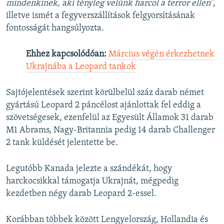
mindenkinek, aki tényleg velünk harcol a terror ellen”,
illetve ismét a fegyverszállítások felgyorsításának
fontosságát hangsúlyozta.
Ehhez kapcsolódóan:
Március végén érkezhetnek
Ukrajnába a Leopard tankok
Sajtójelentések szerint körülbelül száz darab német
gyártású Leopard 2 páncélost ajánlottak fel eddig a
szövetségesek, ezenfelül az Egyesült Államok 31 darab
M1 Abrams, Nagy-Britannia pedig 14 darab Challenger
2 tank küldését jelentette be.
Legutóbb Kanada jelezte a szándékát, hogy
harckocsikkal támogatja Ukrajnát, mégpedig
kezdetben négy darab Leopard 2-essel.
Korábban többek között Lengyelország, Hollandia és