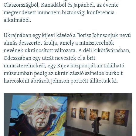
Olaszországból, Kanadából és Japánból, az évente
megrendezett müncheni biztonsági konferencia
alkalmából.
Ukrajnában egy kijevi kávézó a Borisz Johnsonjuk nevű
almás desszertet árulja, amely a miniszterelnök
nevének ukránosított változata. A déli kikötővárosban,
Odesszában egy utcát neveztek el a brit
miniszterelnökről; egy Kijev központjában található
múzeumban pedig az ukrán zászló színeibe burkolt
harcosként ábrázolt Johnson portréit állítottak ki.