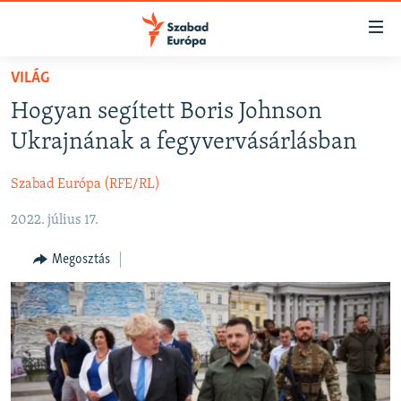
Akadálymentes
mód
Ugrás
VILÁG
a
NAPIRENDEN
Hogyan segített Boris Johnson
fő
AKTUÁLIS
oldalra
Ukrajnának a fegyvervásárlásban
FELIRATKOZÁS
PODCASTOK
Ugrás
a
Szabad Európa (RFE/RL)
VIDEÓK
tartalomjegyzékre
Spotify
2022. július 17.
ELEMZŐ
Ugrás
a
NER15
Megosztás
Feliratkozás
keresésre
SZABADON
TÁRSADALOM
DEMOKRÁCIA
A PÉNZ NYOMÁBAN