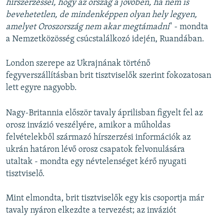
hírszerzéssel, hogy az ország a jövőben, ha nem is
bevehetetlen, de mindenképpen olyan hely legyen,
amelyet Oroszország nem akar megtámadni
" - mondta
a Nemzetközösség csúcstalálkozó idején, Ruandában.
London szerepe az Ukrajnának történő
fegyverszállításban brit tisztviselők szerint fokozatosan
lett egyre nagyobb.
Nagy-Britannia először tavaly áprilisban figyelt fel az
orosz invázió veszélyére, amikor a műholdas
felvételekből származó hírszerzési információk az
ukrán határon lévő orosz csapatok felvonulására
utaltak - mondta egy névtelenséget kérő nyugati
tisztviselő.
Mint elmondta, brit tisztviselők egy kis csoportja már
tavaly nyáron elkezdte a tervezést; az inváziót