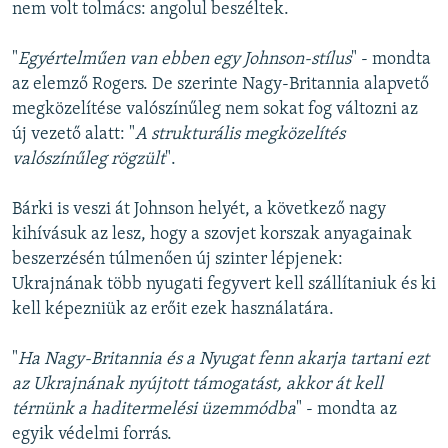
nem volt tolmács: angolul beszéltek.
"
Egyértelműen van ebben egy Johnson-stílus
" - mondta
az elemző Rogers. De szerinte Nagy-Britannia alapvető
megközelítése valószínűleg nem sokat fog változni az
új vezető alatt: "
A strukturális megközelítés
valószínűleg rögzült
".
Bárki is veszi át Johnson helyét, a következő nagy
kihívásuk az lesz, hogy a szovjet korszak anyagainak
beszerzésén túlmenően új szinter lépjenek:
Ukrajnának több nyugati fegyvert kell szállítaniuk és ki
kell képezniük az erőit ezek használatára.
"
Ha Nagy-Britannia és a Nyugat fenn akarja tartani ezt
az Ukrajnának nyújtott támogatást, akkor át kell
térnünk a haditermelési üzemmódba
" - mondta az
egyik védelmi forrás.