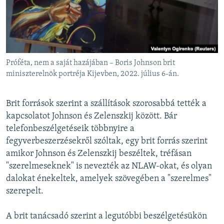
Próféta, nem a saját hazájában – Boris Johnson brit
miniszterelnök portréja Kijevben, 2022. július 6-án.
Brit források szerint a szállítások szorosabbá tették a
kapcsolatot Johnson és Zelenszkij között. Bár
telefonbeszélgetéseik többnyire a
fegyverbeszerzésekről szóltak, egy brit forrás szerint
amikor Johnson és Zelenszkij beszéltek, tréfásan
"szerelmeseknek" is nevezték az NLAW-okat, és olyan
dalokat énekeltek, amelyek szövegében a "szerelmes"
szerepelt.
A brit tanácsadó szerint a legutóbbi beszélgetésükön