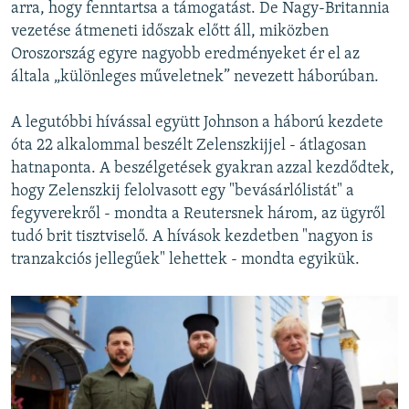
arra, hogy fenntartsa a támogatást. De Nagy-Britannia
vezetése átmeneti időszak előtt áll, miközben
Oroszország egyre nagyobb eredményeket ér el az
általa „különleges műveletnek” nevezett háborúban.
A legutóbbi hívással együtt Johnson a háború kezdete
óta 22 alkalommal beszélt Zelenszkijjel - átlagosan
hatnaponta. A beszélgetések gyakran azzal kezdődtek,
hogy Zelenszkij felolvasott egy "bevásárlólistát" a
fegyverekről - mondta a Reutersnek három, az ügyről
tudó brit tisztviselő. A hívások kezdetben "nagyon is
tranzakciós jellegűek" lehettek - mondta egyikük.