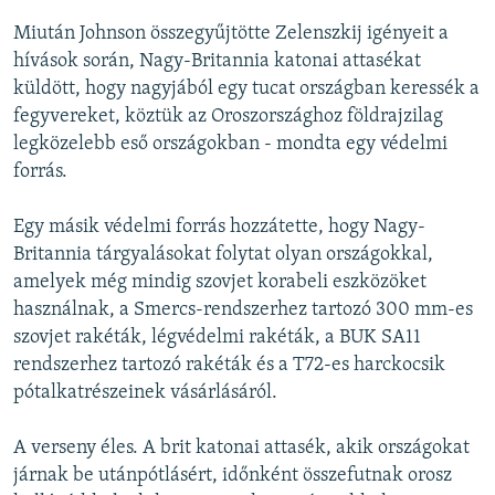
Miután Johnson összegyűjtötte Zelenszkij igényeit a
hívások során, Nagy-Britannia katonai attasékat
küldött, hogy nagyjából egy tucat országban keressék a
fegyvereket, köztük az Oroszországhoz földrajzilag
legközelebb eső országokban - mondta egy védelmi
forrás.
Egy másik védelmi forrás hozzátette, hogy Nagy-
Britannia tárgyalásokat folytat olyan országokkal,
amelyek még mindig szovjet korabeli eszközöket
használnak, a Smercs-rendszerhez tartozó 300 mm-es
szovjet rakéták, légvédelmi rakéták, a BUK SA11
rendszerhez tartozó rakéták és a T72-es harckocsik
pótalkatrészeinek vásárlásáról.
A verseny éles. A brit katonai attasék, akik országokat
járnak be utánpótlásért, időnként összefutnak orosz