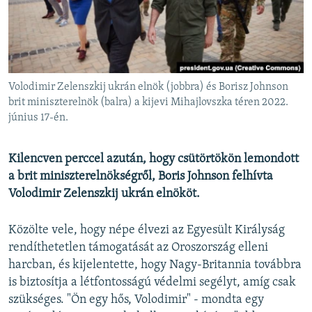
EURÓPAI UNIÓ
VILÁG
KLÍMAVÁLTOZÁS
A MÚLT TANULSÁGAI
Volodimir Zelenszkij ukrán elnök (jobbra) és Borisz Johnson
brit miniszterelnök (balra) a kijevi Mihajlovszka téren 2022.
június 17-én.
KÖVESSEN MINKET!
Kilencven perccel azután, hogy csütörtökön lemondott
a brit miniszterelnökségről, Boris Johnson felhívta
Valamennyi RFE/RL weboldal
Volodimir Zelenszkij ukrán elnököt.
Közölte vele, hogy népe élvezi az Egyesült Királyság
rendíthetetlen támogatását az Oroszország elleni
harcban, és kijelentette, hogy Nagy-Britannia továbbra
is biztosítja a létfontosságú védelmi segélyt, amíg csak
szükséges. "Ön egy hős, Volodimir" - mondta egy