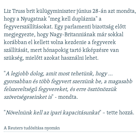
Liz Truss brit külügyminiszter június 28-án azt mondta,
hogy a Nyugatnak "meg kell dupláznia" a
fegyverszállításokat. Egy parlamenti bizottság előtt
megjegyezte, hogy Nagy-Britanniának már sokkal
korábban el kellett volna kezdenie a fegyverek
szállítását, mert hónapokig tartó kiképzésre van
szükség, mielőtt azokat használni lehet.
"
A legjobb dolog, amit most tehetünk, hogy ...
gyorsabban és több fegyvert szerzünk be, a magasabb
felszereltségű fegyvereket, és erre ösztönözzük
szövetségeseinket is
" - mondta.
"
Növelnünk kell az ipari kapacitásunkat
" – tette hozzá.
A Reuters tudósítása nyomán