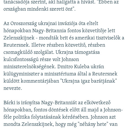
tanácsadója szerint, aki hallgatta a hívást. "Ebben az
országban mindenki szereti önt".
Az Oroszország ukrajnai inváziója óta eltelt
hónapokban Nagy-Britannia fontos közvetítője lett
Zelenszkijnek - mondták brit és amerikai tisztviselők a
Reutersnek. Illetve részben közvetítő, részben
csomagküldő szolgálat. Ukrajna támogatása
kulcsfontosságú része volt Johnson
miniszterelnökségének. Dmitro Kuleba ukrán
külügyminiszter a minisztériuma által a Reutersnek
küldött kommentárjában "Ukrajna igaz barátjának"
nevezte.
Bárki is irányítsa Nagy-Britanniát az elkövetkező
hónapokban, fontos döntések előtt áll majd a Johnson-
féle politika folytatásának kérdésében. Johnson azt
mondta Zelenszkijnek, hogy még "néhány hete" van