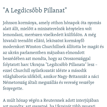
"A Legdicsőbb Pillanat"
Johnson kormánya, amely otthon hónapok óta nyomás
alatt állt, mielőtt a miniszterelnök kénytelen volt
lemondani, merészen viselkedett külföldön. A még
hivatali teendőit ellátó, leköszönt kormányfő
modernkori Winston Churchillnek állította be magát és
az ukrán parlamentben májusban elmondott
beszédében azt mondta, hogy az Oroszországgal
folytatott harc Ukrajna "Legdicsőbb Pillanata" lesz –
ezzel Churchill nyilatkozatát idézte a második
világháborús időkből, amikor Nagy-Britanniát a náci
Németország általi megszállás és vereség veszélye
fenyegette.
A múlt hónap végén a Reutersnek adott interjújában
azt mondta: azt szeretné, ha Ukrajnát több nyugati