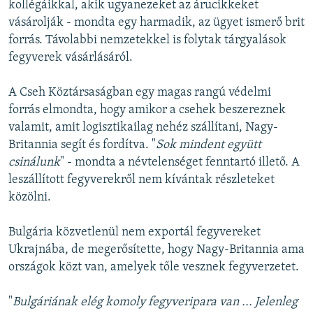
kollégáikkal, akik ugyanezeket az árucikkeket
vásárolják - mondta egy harmadik, az ügyet ismerő brit
forrás. Távolabbi nemzetekkel is folytak tárgyalások
fegyverek vásárlásáról.
A Cseh Köztársaságban egy magas rangú védelmi
forrás elmondta, hogy amikor a csehek beszereznek
valamit, amit logisztikailag nehéz szállítani, Nagy-
Britannia segít és fordítva. "
Sok mindent együtt
csinálunk
" - mondta a névtelenséget fenntartó illető. A
leszállított fegyverekről nem kívántak részleteket
közölni.
Bulgária közvetlenül nem exportál fegyvereket
Ukrajnába, de megerősítette, hogy Nagy-Britannia ama
országok közt van, amelyek tőle vesznek fegyverzetet.
"
Bulgáriának elég komoly fegyveripara van ... Jelenleg