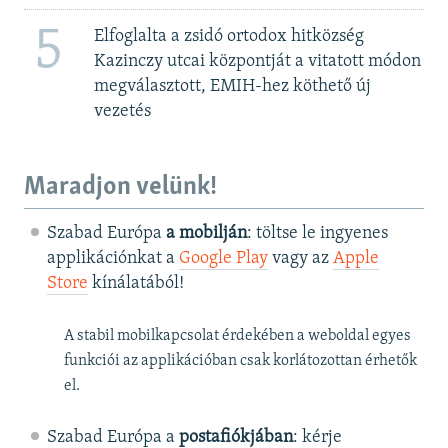
5
Elfoglalta a zsidó ortodox hitközség
Kazinczy utcai központját a vitatott módon
megválasztott, EMIH-hez köthető új
vezetés
Maradjon velünk!
Szabad Európa
a mobilján
: töltse le ingyenes
applikációnkat a
Google Play
vagy az
Apple
Store
kínálatából!
A stabil mobilkapcsolat érdekében a weboldal egyes
funkciói az applikációban csak korlátozottan érhetők
el.
Szabad Európa a
postafiókjában
: kérje