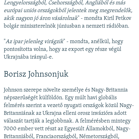
Lengyelországból, Csehországból, Angliából és más
európai uniós országokból jelentek meg megrendelők,
akik nagyon jó áron vásárolnak
" - mondta Kiril Petkov
bolgár miniszterelnök júniusban a nemzeti rádióban.
"
Az ipar jelenleg virágzik
" - mondta, anélkül, hogy
pontosította volna, hogy az export egy része végül
Ukrajnába irányul-e.
Borisz Johnsonjuk
Johnson szerepe növelte személye és Nagy-Britannia
népszerűségét külföldön. Egy múlt havi globális
felmérés szerint a vezető nyugati országok közül Nagy-
Britanniának az Ukrajna elleni orosz invázióra adott
válaszát tartják a legjobbnak. A felmérésben mintegy
7000 ember vett részt az Egyesült Államokból, Nagy-
Britanniából, Franciaországból, Németországból,