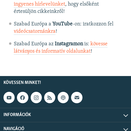
ingyenes hírlevelünket
, hogy elsőként
értesüljön cikkeinkről!
Szabad Európa a
YouTube
-on: iratkozzon fel
videócsatornánkra
!
Szabad Európa az
Instagramon
is:
kövesse
látványos és informatív oldalunkat
! ​
KÖVESSEN MINKET!
INFORMÁCIÓK
NAVIGÁCIÓ