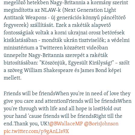
megelőző hetekben Nagy-Britannia a kormány szerint
megindította az NLAW-k (Next Generation Light
Antitank Weapons - új generációs könnyű páncéltörő
fegyverek) szállítását. Ezek a rakéták alapvető
fontosságúak voltak a korai ukrajnai orosz betörések
kisiklatásában - mondták ukrán tisztviselők; a védelmi
minisztérium a Twitteren közzétett videóban
ünnepelte Nagy-Britannia szerepét a rakéták
biztosításában: "Köszönjük, Egyesült Királyság!" – szólt
a szöveg William Shakespeare és James Bond képei
mellett.
Friends will be friendsWhen you're in need of love they
give you care and attentionFriends will be friendsWhen
you're through with life and all hope is lostHold out
your hand 'cause friends will be friendsRight till the
end.Thank you, UK!
@BWallaceMP
@BorisJohnson
pic.twitter.com/p9gAnLIs9X