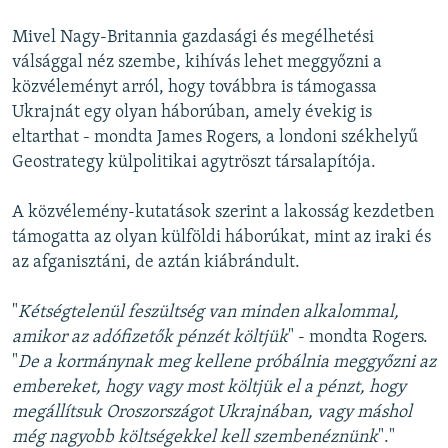
Mivel Nagy-Britannia gazdasági és megélhetési
válsággal néz szembe, kihívás lehet meggyőzni a
közvéleményt arról, hogy továbbra is támogassa
Ukrajnát egy olyan háborúban, amely évekig is
eltarthat - mondta James Rogers, a londoni székhelyű
Geostrategy külpolitikai agytröszt társalapítója.
A közvélemény-kutatások szerint a lakosság kezdetben
támogatta az olyan külföldi háborúkat, mint az iraki és
az afganisztáni, de aztán kiábrándult.
"
Kétségtelenül feszültség van minden alkalommal,
amikor az adófizetők pénzét költjük
" - mondta Rogers.
"
De a kormánynak meg kellene próbálnia meggyőzni az
embereket, hogy vagy most költjük el a pénzt, hogy
megállítsuk Oroszországot Ukrajnában, vagy máshol
még nagyobb költségekkel kell szembenéznünk
"."