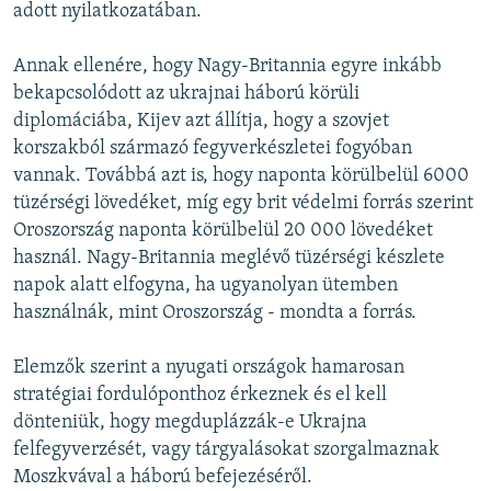
adott nyilatkozatában.
Annak ellenére, hogy Nagy-Britannia egyre inkább
bekapcsolódott az ukrajnai háború körüli
diplomáciába, Kijev azt állítja, hogy a szovjet
korszakból származó fegyverkészletei fogyóban
vannak. Továbbá azt is, hogy naponta körülbelül 6000
tüzérségi lövedéket, míg egy brit védelmi forrás szerint
Oroszország naponta körülbelül 20 000 lövedéket
használ. Nagy-Britannia meglévő tüzérségi készlete
napok alatt elfogyna, ha ugyanolyan ütemben
használnák, mint Oroszország - mondta a forrás.
Elemzők szerint a nyugati országok hamarosan
stratégiai fordulóponthoz érkeznek és el kell
dönteniük, hogy megduplázzák-e Ukrajna
felfegyverzését, vagy tárgyalásokat szorgalmaznak
Moszkvával a háború befejezéséről.