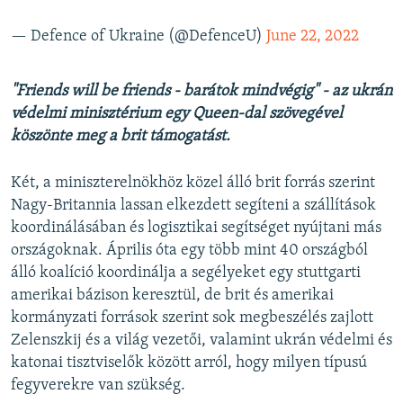
— Defence of Ukraine (@DefenceU)
June 22, 2022
"Friends will be friends - barátok mindvégig" - az ukrán
védelmi minisztérium egy Queen-dal szövegével
köszönte meg a brit támogatást.
Két, a miniszterelnökhöz közel álló brit forrás szerint
Nagy-Britannia lassan elkezdett segíteni a szállítások
koordinálásában és logisztikai segítséget nyújtani más
országoknak. Április óta egy több mint 40 országból
álló koalíció koordinálja a segélyeket egy stuttgarti
amerikai bázison keresztül, de brit és amerikai
kormányzati források szerint sok megbeszélés zajlott
Zelenszkij és a világ vezetői, valamint ukrán védelmi és
katonai tisztviselők között arról, hogy milyen típusú
fegyverekre van szükség.