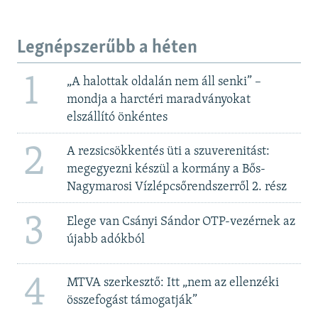
Legnépszerűbb a héten
1
„A halottak oldalán nem áll senki” –
mondja a harctéri maradványokat
elszállító önkéntes
2
A rezsicsökkentés üti a szuverenitást:
megegyezni készül a kormány a Bős-
Nagymarosi Vízlépcsőrendszerről 2. rész
3
Elege van Csányi Sándor OTP-vezérnek az
újabb adókból
4
MTVA szerkesztő: Itt „nem az ellenzéki
összefogást támogatják”