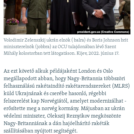
Volodimir Zelenszkij ukrán elnök ( balra) és Boris Johnson brit
miniszterelnök (jobbra) az OCU tulajdonában lévő Szent
Mihály kolostorban tett látogatáson. Kijev, 2022. június 17.
Az ezt követő alkuk példájaként London és Oslo
megállapodott abban, hogy Nagy-Britannia többszöri
felhasználású rakétaindító rakétarendszereket (MLRS)
küld Ukrajnának és cserébe hasonló, régebbi
felszerelést kap Norvégiától, amelyet modernizálhat -
erősítette meg a norvég kormány. Májusban az ukrán
védelmi miniszter, Olekszij Reznyikov megköszönte
Nagy-Britanniának a dán hajóelhárító rakéták
szállításában nyújtott segítségét.