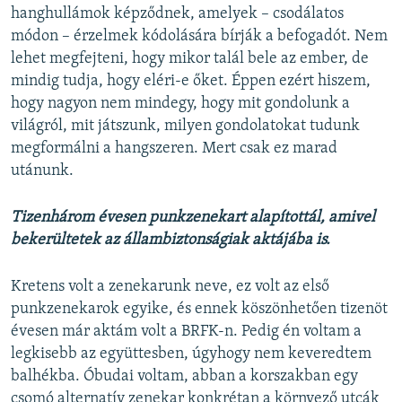
hanghullámok képződnek, amelyek – csodálatos
módon – érzelmek kódolására bírják a befogadót. Nem
lehet megfejteni, hogy mikor talál bele az ember, de
mindig tudja, hogy eléri-e őket. Éppen ezért hiszem,
hogy nagyon nem mindegy, hogy mit gondolunk a
világról, mit játszunk, milyen gondolatokat tudunk
megformálni a hangszeren. Mert csak ez marad
utánunk.
Tizenhárom évesen punkzenekart alapítottál, amivel
bekerültetek az állambiztonságiak aktájába is.
Kretens volt a zenekarunk neve, ez volt az első
punkzenekarok egyike, és ennek köszönhetően tizenöt
évesen már aktám volt a BRFK-n. Pedig én voltam a
legkisebb az együttesben, úgyhogy nem keveredtem
balhékba. Óbudai voltam, abban a korszakban egy
csomó alternatív zenekar konkrétan a környező utcák