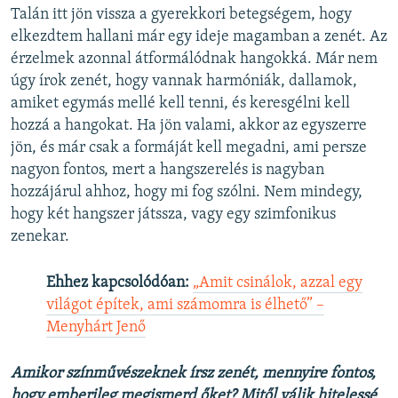
Talán itt jön vissza a gyerekkori betegségem, hogy
elkezdtem hallani már egy ideje magamban a zenét. Az
érzelmek azonnal átformálódnak hangokká. Már nem
úgy írok zenét, hogy vannak harmóniák, dallamok,
amiket egymás mellé kell tenni, és keresgélni kell
hozzá a hangokat. Ha jön valami, akkor az egyszerre
jön, és már csak a formáját kell megadni, ami persze
nagyon fontos, mert a hangszerelés is nagyban
hozzájárul ahhoz, hogy mi fog szólni. Nem mindegy,
hogy két hangszer játssza, vagy egy szimfonikus
zenekar.
Ehhez kapcsolódóan:
„Amit csinálok, azzal egy
világot építek, ami számomra is élhető” –
Menyhárt Jenő
Amikor színművészeknek írsz zenét, mennyire fontos,
hogy emberileg megismerd őket? Mitől válik hitelessé