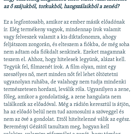
az ő szájukból, torkukból, hangszálaikból a zenéd?
Ez a legfontosabb, amikor az ember másik előadónak
ír. Elég termékeny vagyok, mindennap írok valamit
vagy felveszek valamit a kis diktafonomra, ahogy
feljátszom zongorán, és elteszem a fiókba, de még soha
nem adtam oda fiókdalt senkinek. Ezeket magamnak
teszem el. Ahhoz, hogy hitelesek legyünk, alázat kell.
Tegyük fel, filmzenét írok. A film olyan, mint egy
szeszélyes nő, mert minden nőt fel lehet öltöztetni
ugyanolyan ruhába, de valahogy nem tudja mindenki
természetesen hordani, leválik róla. Ugyanilyen a zene,
főleg, amikor a gondolatiság, a zene hangulata nem
találkozik az előadóval. Még a rádión keresztül is átjön,
ha az előadó belül nem tud azonosulni a szöveggel és
nem az övé a gondolat. Ettől hiteltelenné válik az egész.
Bereményi Gézától tanultam meg, hogyan kell