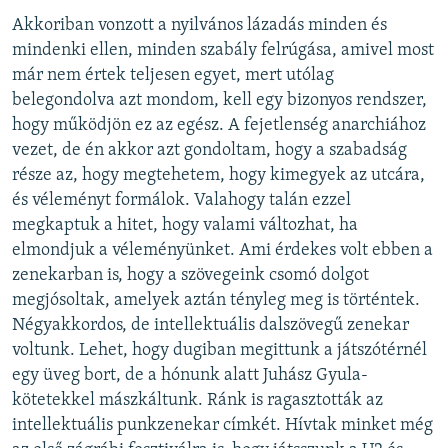
Akkoriban vonzott a nyilvános lázadás minden és
mindenki ellen, minden szabály felrúgása, amivel most
már nem értek teljesen egyet, mert utólag
belegondolva azt mondom, kell egy bizonyos rendszer,
hogy működjön ez az egész. A fejetlenség anarchiához
vezet, de én akkor azt gondoltam, hogy a szabadság
része az, hogy megtehetem, hogy kimegyek az utcára,
és véleményt formálok. Valahogy talán ezzel
megkaptuk a hitet, hogy valami változhat, ha
elmondjuk a véleményünket. Ami érdekes volt ebben a
zenekarban is, hogy a szövegeink csomó dolgot
megjósoltak, amelyek aztán tényleg meg is történtek.
Négyakkordos, de intellektuális dalszövegű zenekar
voltunk. Lehet, hogy dugiban megittunk a játszótérnél
egy üveg bort, de a hónunk alatt Juhász Gyula-
kötetekkel mászkáltunk. Ránk is ragasztották az
intellektuális punkzenekar címkét. Hívtak minket még