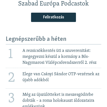
Szabad Európa Podcastok
Feliratkozás
Legnépszerűbb a héten
1
A rezsicsökkentés üti a szuverenitást:
megegyezni készül a kormány a Bős-
Nagymarosi Vízlépcsőrendszerről 2. rész
2
Elege van Csányi Sándor OTP-vezérnek az
újabb adókból
3
Még az újszülötteket is meszesgödörbe
dobták – a roma holokauszt áldozataira
emlékezünk