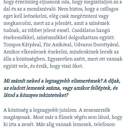
hogy érzelmileg eljussunk oda, hogy megszólaljon az a
dal és az a mondanivaló. Nem biztos, hogy a csillagos
eget kell leénekelni, elég csak megérinteni vagy
megkarcolni, mert az a jelenlét, amit a színészek
tudnak, az többet jelent ennél. Csodálatos hangú
énekesnőkkel, színésznőkkel dolgozhattam együtt:
Tompos Kátyával, Für Anikóval, Udvaros Dorottyával.
Amikor elkezdenek énekelni, mindenkinek leesik az
álla a közönségben. Egyszerűen azért, mert ott vannak
együtt vele, és érzik, hogy viszi őket.
Mi számít neked a legnagyobb elismerésnek? A díjak,
az eladott lemezek száma, vagy amikor felléptek, és
látod a könnyes tekinteteket?
A közönség a legnagyobb jutalom. A zeneszerzők
magányosak. Most már a filmek végén sem látod, hogy
ki írta a zenét. Már alig vannak lemezek, telefonon