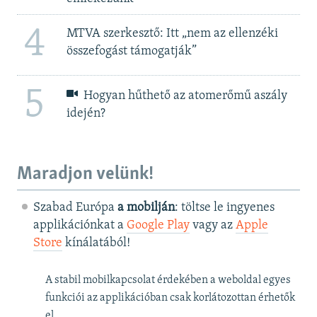
4
MTVA szerkesztő: Itt „nem az ellenzéki
összefogást támogatják”
5
Hogyan hűthető az atomerőmű aszály
idején?
Maradjon velünk!
Szabad Európa
a mobilján
: töltse le ingyenes
applikációnkat a
Google Play
vagy az
Apple
Store
kínálatából!
A stabil mobilkapcsolat érdekében a weboldal egyes
funkciói az applikációban csak korlátozottan érhetők
el.