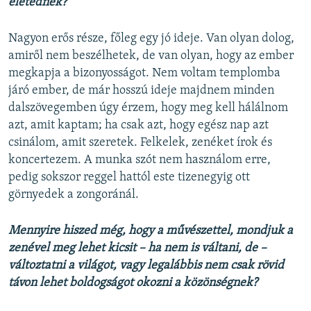
életednek?
Nagyon erős része, főleg egy jó ideje. Van olyan dolog,
amiről nem beszélhetek, de van olyan, hogy az ember
megkapja a bizonyosságot. Nem voltam templomba
járó ember, de már hosszú ideje majdnem minden
dalszövegemben úgy érzem, hogy meg kell hálálnom
azt, amit kaptam; ha csak azt, hogy egész nap azt
csinálom, amit szeretek. Felkelek, zenéket írok és
koncertezem. A munka szót nem használom erre,
pedig sokszor reggel hattól este tizenegyig ott
görnyedek a zongoránál.
Mennyire hiszed még, hogy a művészettel, mondjuk a
zenével meg lehet kicsit – ha nem is váltani, de –
változtatni a világot, vagy legalábbis nem csak rövid
távon lehet boldogságot okozni a közönségnek?