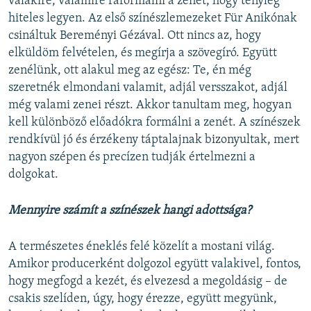
valakire, valamire ráformálni a zenét, hogy tényleg
hiteles legyen. Az első színészlemezeket Für Anikónak
csináltuk Bereményi Gézával. Ott nincs az, hogy
elküldöm felvételen, és megírja a szövegíró. Együtt
zenélünk, ott alakul meg az egész: Te, én még
szeretnék elmondani valamit, adjál versszakot, adjál
még valami zenei részt. Akkor tanultam meg, hogyan
kell különböző előadókra formálni a zenét. A színészek
rendkívül jó és érzékeny táptalajnak bizonyultak, mert
nagyon szépen és precízen tudják értelmezni a
dolgokat.
Mennyire számít a színészek hangi adottsága?
A természetes éneklés felé közelít a mostani világ.
Amikor producerként dolgozol együtt valakivel, fontos,
hogy megfogd a kezét, és elvezesd a megoldásig – de
csakis szelíden, úgy, hogy érezze, együtt megyünk,