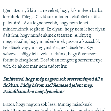
Igen. Szörnyű látni a neveket, hogy kik milyen bajba
kerültek. Főleg a Covid sok mindent elsöpört erről a
palettáról. Az a legnehezebb, hogy nem lehet
mindenkinek segíteni. Ez olyan, hogy nem lehet olyan
dalt írni, hogy mindenkinek tetsszen. A lényeg
megpróbálni, hogy mindenkinek jusson a közösből.
Felelősek vagyunk egymásért, az idősekért. Egy
százéves hölgy írt levelet nekünk, hogy ötvenezer
forint is kisegítené. Korábban rengeteg szerzeménye
volt, de akkor már nem tudott írni.
Említetted, hogy még nagyon sok szerzeményed áll a
fiókban. Eddig három szólólemezed jelent meg.
Számíthatunk-e még ilyenekre?
Biztos, hogy nagyon sok lesz. Mindig másoknak
csináltam zenét, vagy elvoltunk a saját zenekarunkkal.