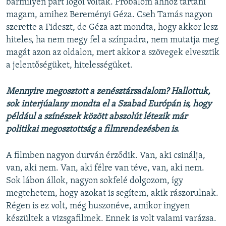
bármilyen párt logói voltak. Próbálom ahhoz tartani
magam, amihez Bereményi Géza. Cseh Tamás nagyon
szerette a Fideszt, de Géza azt mondta, hogy akkor lesz
hiteles, ha nem megy fel a színpadra, nem mutatja meg
magát azon az oldalon, mert akkor a szövegek elvesztik
a jelentőségüket, hitelességüket.
Mennyire megosztott a zenésztársadalom? Hallottuk,
sok interjúalany mondta el a Szabad Európán is, hogy
például a színészek között abszolút létezik már
politikai megosztottság a filmrendezésben is.
A filmben nagyon durván érződik. Van, aki csinálja,
van, aki nem. Van, aki félre van téve, van, aki nem.
Sok lábon állok, nagyon sokfelé dolgozom, így
megtehetem, hogy azokat is segítem, akik rászorulnak.
Régen is ez volt, még huszonéve, amikor ingyen
készültek a vizsgafilmek. Ennek is volt valami varázsa.