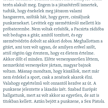
terén alakult meg. Engem is a játszótérről ismertek,
tudták, hogy énekelek meg játszom valami
hangszeren, szólták hát, hogy gyere, csináljunk
punkzenekart. Levittek egy szeméttároló melletti kis
próbaterembe. Nem voltak erősítők, a Pacsirta rádióba
volt bedugva a gitár, amitől torzított, és egy
szemétvödrön dobolt az akkori dobos. Meghallottam a
gitárt, ami torz volt ugyan, de amilyen erővel szólt,
attól rögtön úgy éreztem, hogy ez életem értelme.
Akkor dőlt el minden. Előtte versenyszerűen lőttem,
nemzetközi versenyekre jártam, magyar bajnok
voltam. Másnap mondtam, hogy kiszállok, mert már
nem érdekel a sport, csak a zenének akarok élni.
Valahogy egyértelmű volt onnantól kezdve az út. A
punkzene jelentette a lázadás ízét. Szabad Európát
hallgattunk, mert az volt akkor az egyetlen, de azt is
titokban kellett. Aztán bejött a punkzene, a Sex Pistols.