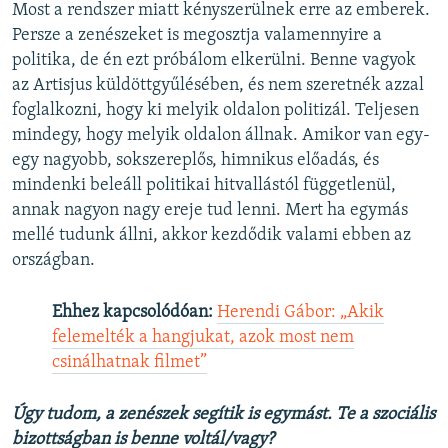
Most a rendszer miatt kényszerülnek erre az emberek.
Persze a zenészeket is megosztja valamennyire a
politika, de én ezt próbálom elkerülni. Benne vagyok
az Artisjus küldöttgyűlésében, és nem szeretnék azzal
foglalkozni, hogy ki melyik oldalon politizál. Teljesen
mindegy, hogy melyik oldalon állnak. Amikor van egy-
egy nagyobb, sokszereplős, himnikus előadás, és
mindenki beleáll politikai hitvallástól függetlenül,
annak nagyon nagy ereje tud lenni. Mert ha egymás
mellé tudunk állni, akkor kezdődik valami ebben az
országban.
Ehhez kapcsolódóan:
Herendi Gábor: „Akik
felemelték a hangjukat, azok most nem
csinálhatnak filmet”
Úgy tudom, a zenészek segítik is egymást. Te a szociális
bizottságban is benne voltál/vagy?