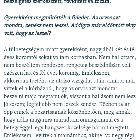
beszélgetés szerkesztett, rövidített változata.
Gyerekként megműtötték a füledet. Az orvos azt
mondta, zenész nem leszel. Addigra már eldöntött tény
volt, hogy az leszel?
A fülbetegségem miatt gyerekként, nagyjából két és fél
éves koromtól sokat voltam kórházban. Nem hallottam,
nem beszéltem rendesen, rengeteg beszédhibám volt
egészen hat és fél éves koromig. Emlékszem,
akkoriban történt, az utolsó vizsgálat után, amikor már
vittek el a kórházból, hogy az orvos azt mondta:
beszélni majd megtanulok, viszont a hallásom nem lesz
jó sosem; legfeljebb nem leszek zenész. Közben talán
épp ennek a bezártságnak köszönhetően, meg annak,
hogy néha magamra maradtam önmagammal és a
betegséggel, egy hangszer közelsége bármit megtett.
Emlékszem, levittek a mamámhoz, akinél volt egy régi