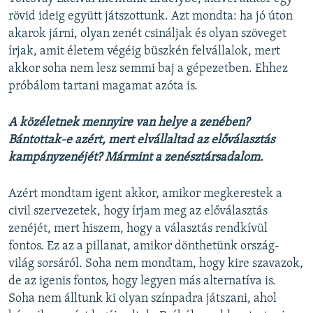
rövid ideig együtt játszottunk. Azt mondta: ha jó úton
akarok járni, olyan zenét csináljak és olyan szöveget
írjak, amit életem végéig büszkén felvállalok, mert
akkor soha nem lesz semmi baj a gépezetben. Ehhez
próbálom tartani magamat azóta is.
A közéletnek mennyire van helye a zenében?
Bántottak-e azért, mert elvállaltad az előválasztás
kampányzenéjét? Mármint a zenésztársadalom.
Azért mondtam igent akkor, amikor megkerestek a
civil szervezetek, hogy írjam meg az előválasztás
zenéjét, mert hiszem, hogy a választás rendkívül
fontos. Ez az a pillanat, amikor dönthetünk ország-
világ sorsáról. Soha nem mondtam, hogy kire szavazok,
de az igenis fontos, hogy legyen más alternatíva is.
Soha nem álltunk ki olyan színpadra játszani, ahol