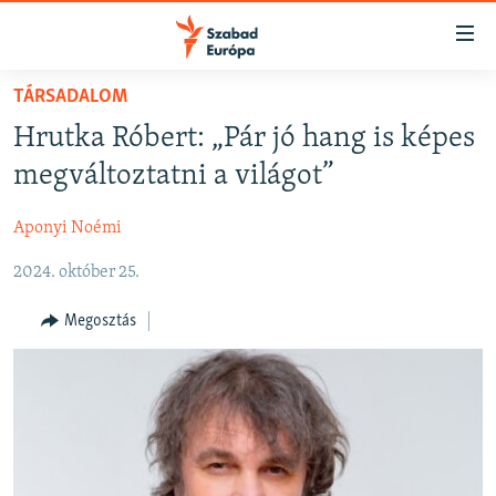
Akadálymentes
mód
Ugrás
TÁRSADALOM
a
NAPIRENDEN
Hrutka Róbert: „Pár jó hang is képes
fő
AKTUÁLIS
oldalra
megváltoztatni a világot”
FELIRATKOZÁS
PODCASTOK
Ugrás
a
Aponyi Noémi
VIDEÓK
tartalomjegyzékre
Spotify
2024. október 25.
ELEMZŐ
Ugrás
a
NER15
Megosztás
Feliratkozás
keresésre
SZABADON
TÁRSADALOM
DEMOKRÁCIA
A PÉNZ NYOMÁBAN