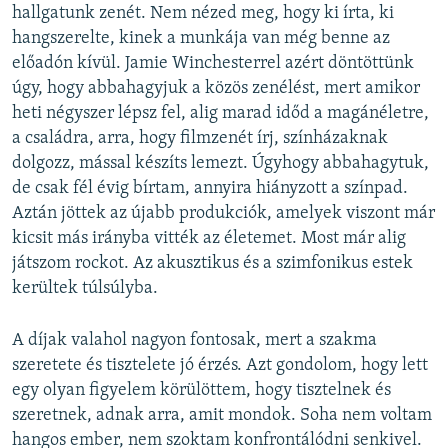
hallgatunk zenét. Nem nézed meg, hogy ki írta, ki
hangszerelte, kinek a munkája van még benne az
előadón kívül. Jamie Winchesterrel azért döntöttünk
úgy, hogy abbahagyjuk a közös zenélést, mert amikor
heti négyszer lépsz fel, alig marad időd a magánéletre,
a családra, arra, hogy filmzenét írj, színházaknak
dolgozz, mással készíts lemezt. Úgyhogy abbahagytuk,
de csak fél évig bírtam, annyira hiányzott a színpad.
Aztán jöttek az újabb produkciók, amelyek viszont már
kicsit más irányba vitték az életemet. Most már alig
játszom rockot. Az akusztikus és a szimfonikus estek
kerültek túlsúlyba.
A díjak valahol nagyon fontosak, mert a szakma
szeretete és tisztelete jó érzés. Azt gondolom, hogy lett
egy olyan figyelem körülöttem, hogy tisztelnek és
szeretnek, adnak arra, amit mondok. Soha nem voltam
hangos ember, nem szoktam konfrontálódni senkivel.