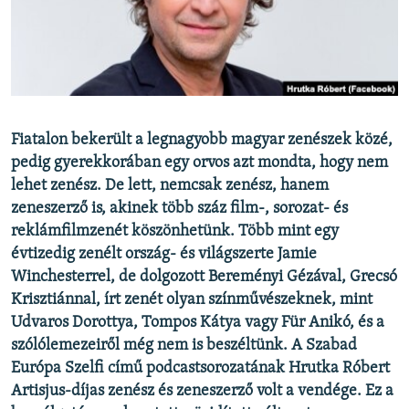
EURÓPAI UNIÓ
VILÁG
KLÍMAVÁLTOZÁS
A MÚLT TANULSÁGAI
Fiatalon bekerült a legnagyobb magyar zenészek közé,
pedig gyerekkorában egy orvos azt mondta, hogy nem
KÖVESSEN MINKET!
lehet zenész. De lett, nemcsak zenész, hanem
zeneszerző is, akinek több száz film-, sorozat- és
reklámfilmzenét köszönhetünk. Több mint egy
Valamennyi RFE/RL weboldal
évtizedig zenélt ország- és világszerte Jamie
Winchesterrel, de dolgozott Bereményi Gézával, Grecsó
Krisztiánnal, írt zenét olyan színművészeknek, mint
Udvaros Dorottya, Tompos Kátya vagy Für Anikó, és a
szólólemezeiről még nem is beszéltünk. A Szabad
Európa Szelfi című podcastsorozatának Hrutka Róbert
Artisjus-díjas zenész és zeneszerző volt a vendége. Ez a