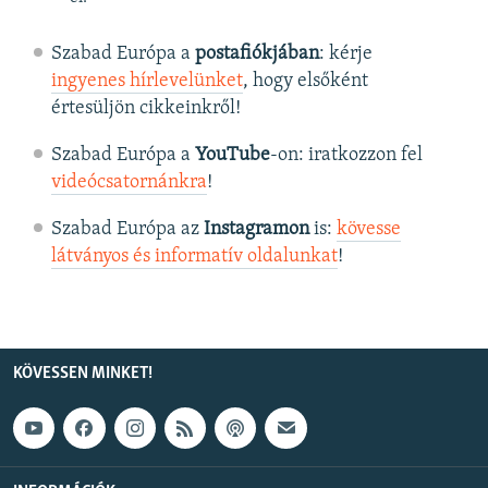
Szabad Európa a
postafiókjában
: kérje
ingyenes hírlevelünket
, hogy elsőként
értesüljön cikkeinkről!
Szabad Európa a
YouTube
-on: iratkozzon fel
videócsatornánkra
!
Szabad Európa az
Instagramon
is:
kövesse
látványos és informatív oldalunkat
! ​
KÖVESSEN MINKET!