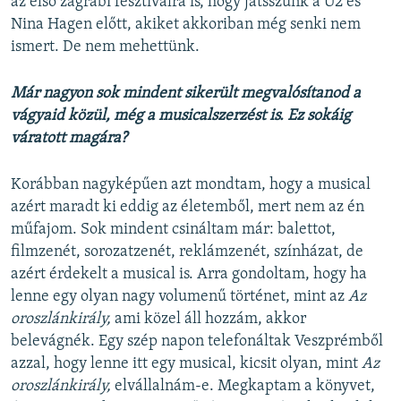
az első zágrábi fesztiválra is, hogy játsszunk a U2 és
Nina Hagen előtt, akiket akkoriban még senki nem
ismert. De nem mehettünk.
Már nagyon sok mindent sikerült megvalósítanod a
vágyaid közül, még a musicalszerzést is. Ez sokáig
váratott magára?
Korábban nagyképűen azt mondtam, hogy a musical
azért maradt ki eddig az életemből, mert nem az én
műfajom. Sok mindent csináltam már: balettot,
filmzenét, sorozatzenét, reklámzenét, színházat, de
azért érdekelt a musical is. Arra gondoltam, hogy ha
lenne egy olyan nagy volumenű történet, mint az
Az
oroszlánkirály,
ami közel áll hozzám, akkor
belevágnék. Egy szép napon telefonáltak Veszprémből
azzal, hogy lenne itt egy musical, kicsit olyan, mint
Az
oroszlánkirály,
elvállalnám-e. Megkaptam a könyvet,