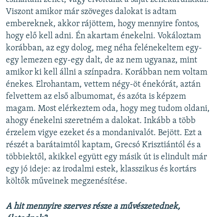
Viszont amikor már szöveges dalokat is adtam
embereknek, akkor rájöttem, hogy mennyire fontos,
hogy elő kell adni. Én akartam énekelni. Vokáloztam
korábban, az egy dolog, meg néha felénekeltem egy-
egy lemezen egy-egy dalt, de az nem ugyanaz, mint
amikor ki kell állni a színpadra. Korábban nem voltam
énekes. Elrohantam, vettem négy-öt énekórát, aztán
felvettem az első albumomat, és azóta is képzem
magam. Most elérkeztem oda, hogy meg tudom oldani,
ahogy énekelni szeretném a dalokat. Inkább a több
érzelem vigye ezeket és a mondanivalót. Bejött. Ezt a
részét a barátaimtól kaptam, Grecsó Krisztiántól és a
többiektől, akikkel együtt egy másik út is elindult már
egy jó ideje: az irodalmi estek, klasszikus és kortárs
költők műveinek megzenésítése.
A hit mennyire szerves része a művészetednek,