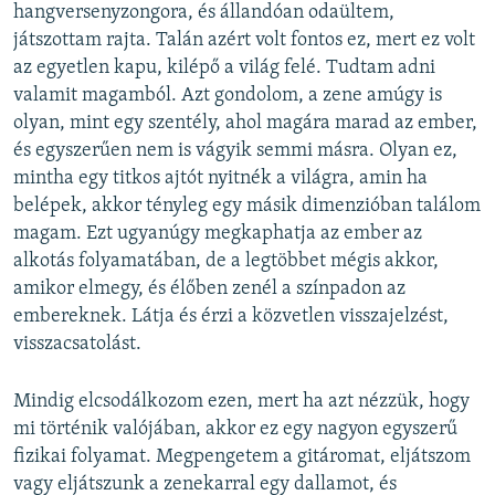
hangversenyzongora, és állandóan odaültem,
játszottam rajta. Talán azért volt fontos ez, mert ez volt
az egyetlen kapu, kilépő a világ felé. Tudtam adni
valamit magamból. Azt gondolom, a zene amúgy is
olyan, mint egy szentély, ahol magára marad az ember,
és egyszerűen nem is vágyik semmi másra. Olyan ez,
mintha egy titkos ajtót nyitnék a világra, amin ha
belépek, akkor tényleg egy másik dimenzióban találom
magam. Ezt ugyanúgy megkaphatja az ember az
alkotás folyamatában, de a legtöbbet mégis akkor,
amikor elmegy, és élőben zenél a színpadon az
embereknek. Látja és érzi a közvetlen visszajelzést,
visszacsatolást.
Mindig elcsodálkozom ezen, mert ha azt nézzük, hogy
mi történik valójában, akkor ez egy nagyon egyszerű
fizikai folyamat. Megpengetem a gitáromat, eljátszom
vagy eljátszunk a zenekarral egy dallamot, és