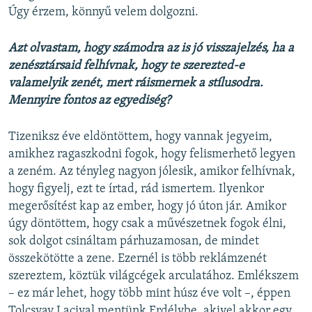
Úgy érzem, könnyű velem dolgozni.
Azt olvastam, hogy számodra az is jó visszajelzés, ha a
zenésztársaid felhívnak, hogy te szerezted-e
valamelyik zenét, mert ráismernek a stílusodra.
Mennyire fontos az egyediség?
Tizeniksz éve eldöntöttem, hogy vannak jegyeim,
amikhez ragaszkodni fogok, hogy felismerhető legyen
a zeném. Az tényleg nagyon jólesik, amikor felhívnak,
hogy figyelj, ezt te írtad, rád ismertem. Ilyenkor
megerősítést kap az ember, hogy jó úton jár. Amikor
úgy döntöttem, hogy csak a művészetnek fogok élni,
sok dolgot csináltam párhuzamosan, de mindet
összekötötte a zene. Ezernél is több reklámzenét
szereztem, köztük világcégek arculatához. Emlékszem
– ez már lehet, hogy több mint húsz éve volt –, éppen
Tolcsvay Lacival mentünk Erdélybe, akivel akkor egy