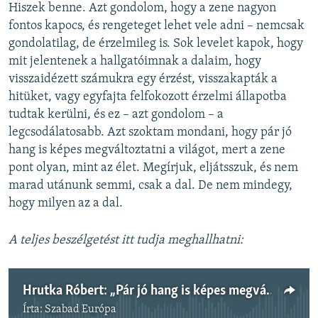
Hiszek benne. Azt gondolom, hogy a zene nagyon
fontos kapocs, és rengeteget lehet vele adni – nemcsak
gondolatilag, de érzelmileg is. Sok levelet kapok, hogy
mit jelentenek a hallgatóimnak a dalaim, hogy
visszaidézett számukra egy érzést, visszakapták a
hitüket, vagy egyfajta felfokozott érzelmi állapotba
tudtak kerülni, és ez – azt gondolom – a
legcsodálatosabb. Azt szoktam mondani, hogy pár jó
hang is képes megváltoztatni a világot, mert a zene
pont olyan, mint az élet. Megírjuk, eljátsszuk, és nem
marad utánunk semmi, csak a dal. De nem mindegy,
hogy milyen az a dal.
A teljes beszélgetést itt tudja meghallhatni:
Hrutka Róbert: „Pár jó hang is képes megváltoztatni a világot”
Írta:
Szabad Európa
Jelenleg nincs elérhető tartalom