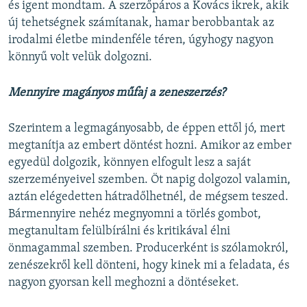
és igent mondtam. A szerzőpáros a Kovács ikrek, akik
új tehetségnek számítanak, hamar berobbantak az
irodalmi életbe mindenféle téren, úgyhogy nagyon
könnyű volt velük dolgozni.
Mennyire magányos műfaj a zeneszerzés?
Szerintem a legmagányosabb, de éppen ettől jó, mert
megtanítja az embert döntést hozni. Amikor az ember
egyedül dolgozik, könnyen elfogult lesz a saját
szerzeményeivel szemben. Öt napig dolgozol valamin,
aztán elégedetten hátradőlhetnél, de mégsem teszed.
Bármennyire nehéz megnyomni a törlés gombot,
megtanultam felülbírálni és kritikával élni
önmagammal szemben. Producerként is szólamokról,
zenészekről kell dönteni, hogy kinek mi a feladata, és
nagyon gyorsan kell meghozni a döntéseket.