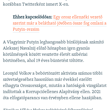
korábban Twitterként ismert X-en.
Ehhez kapcsolódóan:
Egy orosz ellenzéki vezető
szerint már a belátható jövőben össze fog omlani a
Putyin-rezsim
A Vlagyimir Putyin leghangosabb bírálójának számító
Alekszej Navalnij előző hónapban igen gyanús
körülmények között vesztette életét szibériai
börtönében, ahol 19 éves büntetést töltötte.
Leonyid Volkov a bebörtönzött aktivista számos többi
szövetségeséhez hasonlóan már évekkel ezelőtt
elhagyta Oroszországot, miután a hatóságok vizsgálatot
indítottak a Korrupcióellenes Alapítvány ellen. 2021
óta elfogatóparancs van érvényben ellene hazájában.