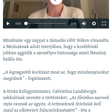
Auto
0:00
2:42
240p
Mindössze egy nappal a támadás előtt Volkov elmondta
360p
a Meduzának adott interjúban, hogy a korábbinál
Auto
240p
360p
480p
480p
jobban aggódik a személyes biztonsága miatt Navalnij
720p
halála óta.
720p
1080p
1080p
„A legnagyobb kockázat most az, hogy mindannyiunkat
megölnek”
– fogalmazott.
A litván külügyminiszter, Gabrielius Landsbergis
sokkolónak nevezte a történteket.
„Az illetékes szervek
rajta vannak az ügyön. A tetteseknek felelniük kell
majd az elkövetett bűncselekményért”
– írta a