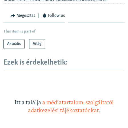
Készült az AFP és a Meduza tudósításának felhasználásával
Megosztás
Follow us
This item is part of
Aktuális
Világ
Ezek is érdekelhetik:
Itt a találja
a médiatartalom-szolgáltatói
adatkezelési tájékoztatónkat
.