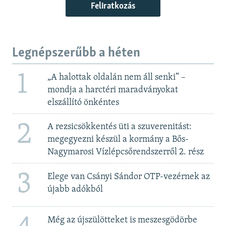
Feliratkozás
Legnépszerűbb a héten
1
„A halottak oldalán nem áll senki” –
mondja a harctéri maradványokat
elszállító önkéntes
2
A rezsicsökkentés üti a szuverenitást:
megegyezni készül a kormány a Bős-
Nagymarosi Vízlépcsőrendszerről 2. rész
3
Elege van Csányi Sándor OTP-vezérnek az
újabb adókból
Még az újszülötteket is meszesgödörbe