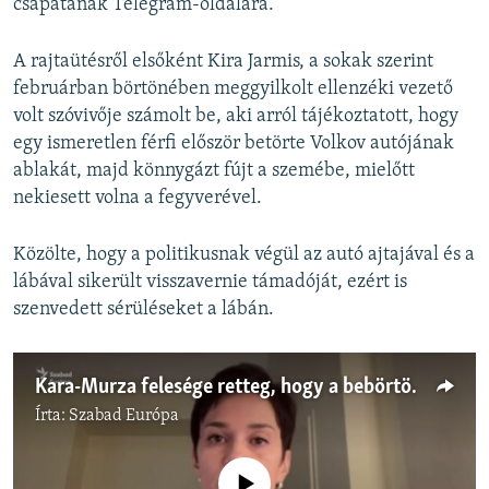
csapatának Telegram-oldalára.
A rajtaütésről elsőként Kira Jarmis, a sokak szerint
februárban börtönében meggyilkolt ellenzéki vezető
volt szóvivője számolt be, aki arról tájékoztatott, hogy
egy ismeretlen férfi először betörte Volkov autójának
ablakát, majd könnygázt fújt a szemébe, mielőtt
nekiesett volna a fegyverével.
Közölte, hogy a politikusnak végül az autó ajtajával és a
lábával sikerült visszavernie támadóját, ezért is
szenvedett sérüléseket a lábán.
Kara-Murza felesége retteg, hogy a bebörtönzött orosz ellenzéki lesz Navalnij után a következő áldozat
Írta:
Szabad Európa
Jelenleg nincs elérhető tartalom