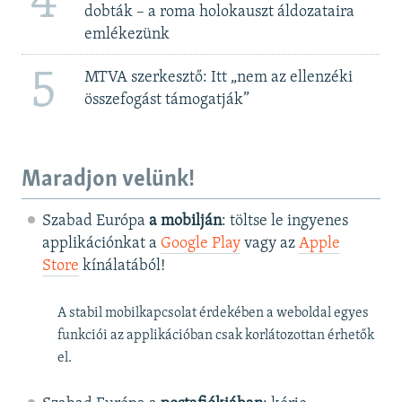
4
dobták – a roma holokauszt áldozataira
emlékezünk
5
MTVA szerkesztő: Itt „nem az ellenzéki
összefogást támogatják”
Maradjon velünk!
Szabad Európa
a mobilján
: töltse le ingyenes
applikációnkat a
Google Play
vagy az
Apple
Store
kínálatából!
A stabil mobilkapcsolat érdekében a weboldal egyes
funkciói az applikációban csak korlátozottan érhetők
el.