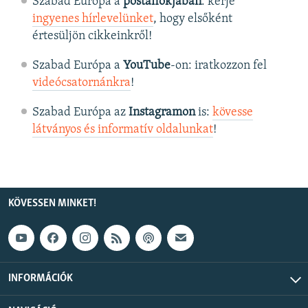
Szabad Európa a
postafiókjában
: kérje
ingyenes hírlevelünket
, hogy elsőként
értesüljön cikkeinkről!
Szabad Európa a
YouTube
-on: iratkozzon fel
videócsatornánkra
!
Szabad Európa az
Instagramon
is:
kövesse
látványos és informatív oldalunkat
! ​
KÖVESSEN MINKET!
INFORMÁCIÓK