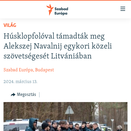
Akadálymentes
mód
Ugrás
VILÁG
a
NAPIRENDEN
Húsklopfolóval támadták meg
fő
AKTUÁLIS
oldalra
Alekszej Navalnij egykori közeli
FELIRATKOZÁS
PODCASTOK
Ugrás
szövetségesét Litvániában
a
VIDEÓK
tartalomjegyzékre
Szabad Európa, Budapest
Spotify
ELEMZŐ
Ugrás
a
2024. március 13.
NER15
Feliratkozás
keresésre
SZABADON
Megosztás
TÁRSADALOM
DEMOKRÁCIA
A PÉNZ NYOMÁBAN