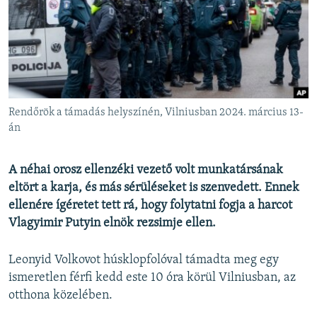
EURÓPAI UNIÓ
VILÁG
KLÍMAVÁLTOZÁS
A MÚLT TANULSÁGAI
Rendőrök a támadás helyszínén, Vilniusban 2024. március 13-
KÖVESSEN MINKET!
án
A néhai orosz ellenzéki vezető volt munkatársának
eltört a karja, és más sérüléseket is szenvedett. Ennek
Valamennyi RFE/RL weboldal
ellenére ígéretet tett rá, hogy folytatni fogja a harcot
Vlagyimir Putyin elnök rezsimje ellen.
Leonyid Volkovot húsklopfolóval támadta meg egy
ismeretlen férfi kedd este 10 óra körül Vilniusban, az
otthona közelében.