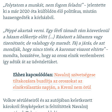
„Folytatom a munkát, nem fogom feladni”
– jelentette
ki a már 2020 óta külföldön élő politikus, miután
hazaengedték a kórházból.
„Péppé akartak verni. Egy férfi támadt rám közvetlenül
a házam előkertje előtt (…) Rásózott a lábamra vagy
tizenötször, de valahogy ép maradt. Fáj a járás, de azt
mondják, hogy nincs törés. A karomat viszont eltörte”
–
mondta, hozzátéve, hogy az orosz elnök verőemberei
így adták át az üdvözletüket.
Ehhez kapcsolódóan:
Navalnij szövetségese
tiltakozásra buzdítja az oroszokat az
elnökválasztás napján, a Kreml nem örül
Volkov sérüléseiről és az autójában keletkezett
károkról fényképeket is feltöltöttek Navalnij