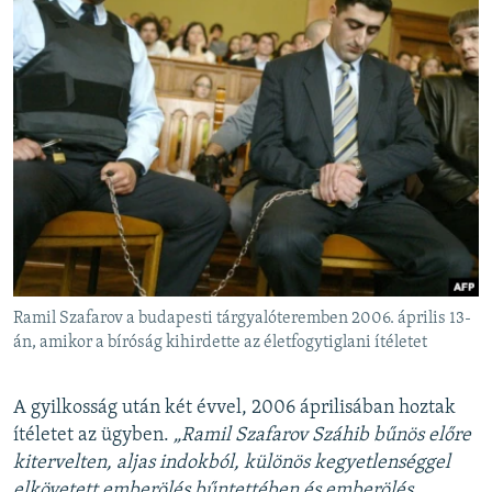
Ramil Szafarov a budapesti tárgyalóteremben 2006. április 13-
án, amikor a bíróság kihirdette az életfogytiglani ítéletet
A gyilkosság után két évvel, 2006 áprilisában hoztak
ítéletet az ügyben.
„Ramil Szafarov Száhib bűnös előre
kitervelten, aljas indokból, különös kegyetlenséggel
elkövetett emberölés bűntettében és emberölés