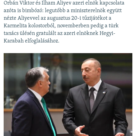
Orbán Viktor és Ilham Aliyev azeri elnök kapcsolata
azóta is bimbózó: legutóbb a miniszterelnök együtt
nézte Aliyevvel az augusztus 20-i tűzijátékot a
Karmelita kolostorból, novemberben pedig a türk
tanács ülésén gratulált az azeri elnöknek Hegyi-
Karabah elfoglalásához.