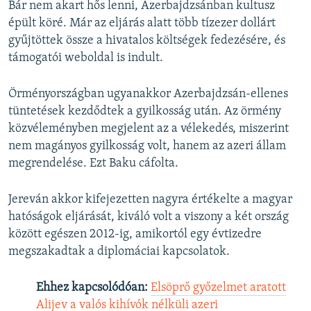
Bár nem akart hős lenni, Azerbajdzsánban kultusz
épült köré. Már az eljárás alatt több tízezer dollárt
gyűjtöttek össze a hivatalos költségek fedezésére, és
támogatói weboldal is indult.
Örményországban ugyanakkor Azerbajdzsán-ellenes
tüntetések kezdődtek a gyilkosság után. Az örmény
közvéleményben megjelent az a vélekedés, miszerint
nem magányos gyilkosság volt, hanem az azeri állam
megrendelése. Ezt Baku cáfolta.
Jereván akkor kifejezetten nagyra értékelte a magyar
hatóságok eljárását, kiváló volt a viszony a két ország
között egészen 2012-ig, amikortól egy évtizedre
megszakadtak a diplomáciai kapcsolatok.
Ehhez kapcsolódóan:
Elsöprő győzelmet aratott
Alijev a valós kihívók nélküli azeri