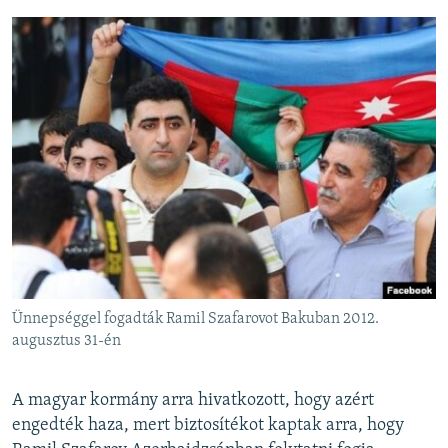
Ünnepséggel fogadták Ramil Szafarovot Bakuban 2012.
augusztus 31-én
A magyar kormány arra hivatkozott, hogy azért
engedték haza, mert biztosítékot kaptak arra, hogy