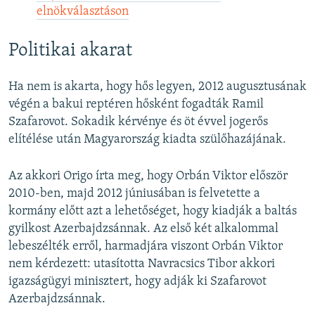
elnökválasztáson
Politikai akarat
Ha nem is akarta, hogy hős legyen, 2012 augusztusának
végén a bakui reptéren hősként fogadták Ramil
Szafarovot. Sokadik kérvénye és öt évvel jogerős
elítélése után Magyarország kiadta szülőhazájának.
Az akkori Origo írta meg, hogy Orbán Viktor először
2010-ben, majd 2012 júniusában is felvetette a
kormány előtt azt a lehetőséget, hogy kiadják a baltás
gyilkost Azerbajdzsánnak. Az első két alkalommal
lebeszélték erről, harmadjára viszont Orbán Viktor
nem kérdezett: utasította Navracsics Tibor akkori
igazságügyi minisztert, hogy adják ki Szafarovot
Azerbajdzsánnak.