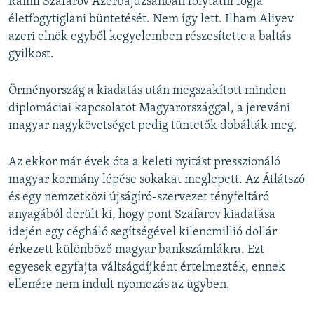
Ramil Szafarov Azerbajdzsánban folytatni fogja
életfogytiglani büntetését. Nem így lett. Ilham Aliyev
azeri elnök egyből kegyelemben részesítette a baltás
gyilkost.
Örményország a kiadatás után megszakított minden
diplomáciai kapcsolatot Magyarországgal, a jereváni
magyar nagykövetséget pedig tüntetők dobálták meg.
Az ekkor már évek óta a keleti nyitást presszionáló
magyar kormány lépése sokakat meglepett. Az Átlátszó
és egy nemzetközi újságíró-szervezet tényfeltáró
anyagából derült ki, hogy pont Szafarov kiadatása
idején egy cégháló segítségével kilencmillió dollár
érkezett különböző magyar bankszámlákra. Ezt
egyesek egyfajta váltságdíjként értelmezték, ennek
ellenére nem indult nyomozás az ügyben.