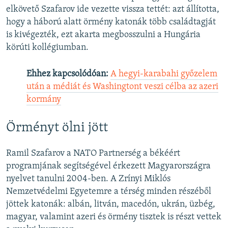
elkövető Szafarov ide vezette vissza tettét: azt állította,
hogy a háború alatt örmény katonák több családtagját
is kivégezték, ezt akarta megbosszulni a Hungária
körúti kollégiumban.
Ehhez kapcsolódóan:
A hegyi-karabahi győzelem
után a médiát és Washingtont veszi célba az azeri
kormány
Örményt ölni jött
Ramil Szafarov a NATO Partnerség a békéért
programjának segítségével érkezett Magyarországra
nyelvet tanulni 2004-ben. A Zrínyi Miklós
Nemzetvédelmi Egyetemre a térség minden részéből
jöttek katonák: albán, litván, macedón, ukrán, üzbég,
magyar, valamint azeri és örmény tisztek is részt vettek