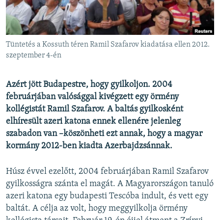
EURÓPAI UNIÓ
VILÁG
KLÍMAVÁLTOZÁS
Tüntetés a Kossuth téren Ramil Szafarov kiadatása ellen 2012.
szeptember 4-én
A MÚLT TANULSÁGAI
Azért jött Budapestre, hogy gyilkoljon. 2004
KÖVESSEN MINKET!
februárjában valósággal kivégzett egy örmény
kollégistát Ramil Szafarov. A baltás gyilkosként
elhíresült azeri katona ennek ellenére jelenleg
szabadon van –köszönheti ezt annak, hogy a magyar
Valamennyi RFE/RL weboldal
kormány 2012-ben kiadta Azerbajdzsánnak.
Húsz évvel ezelőtt, 2004 februárjában Ramil Szafarov
gyilkosságra szánta el magát. A Magyarországon tanuló
azeri katona egy budapesti Tescóba indult, és vett egy
baltát. A célja az volt, hogy meggyilkolja örmény