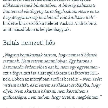
előkészítésének bűntettében. A bíróság halmazati
büntetésül életfogytig tartó fegyházbüntetésre és tíz
évig Magyarország területéről való kitiltásra ítéli”
–
hirdette ki az elsőfokú ítéletet Vaskuti András bíró,
amit másodfokon is helybenhagytak.
Baltás nemzeti hős
„Nagyon komikusnak tartom, hogy nemzeti hősnek
tartanak. Nem tettem semmi olyat. Egy katona a
harcmezőn érdemelheti ezt ki, nem egy egyetemen
–
ezt a fogva tartása alatt nyilatkozta Szafarov az RTL-
nek. Ebben az interjúban arról is beszélt:
– Nem azért
vettem baltát, és mentem az áldozat szobájába, hogy
öljek. Nem akartam bántani, nem készültem a
gyilkosságra, nem tudom, hogy történt, megbántam.”