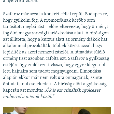
a nyelvi kurzuson.
Szafarov már azzal a konkrét céllal repült Budapestre,
hogy gyilkolni fog. A nyomozóknak később sem
tanúsított megbánást – előre eltervezte, hogy örményt
fog ölni magyarországi tartózkodása alatt. A bíróságon
azt állította, hogy a kurzus alatt az örmény diákok hat
alkalommal provokálták, többek között azzal, hogy
lepisilték az azeri nemzeti zászlót. A támadást túlélő
örmény tiszt azonban cáfolta ezt. Szafarov a gyilkosság
estéjére úgy emlékezett vissza, hogy egyre idegesebb
lett, hajnalra sem tudott megnyugodni. Elmondása
alapján ekkor már nem volt ura önmagának, szinte
öntudatlanul cselekedett. A bíróság előtt a gyilkosság
kapcsán azt mondta:
„Ők is ezt csinálták nyolcezer
emberrel a mieink közül.”