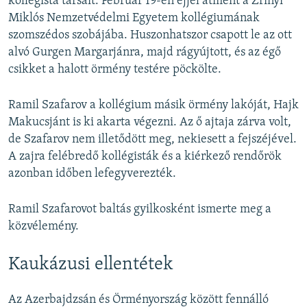
kollégista társait. Február 19-én éjjel átment a Zrínyi
Miklós Nemzetvédelmi Egyetem kollégiumának
szomszédos szobájába. Huszonhatszor csapott le az ott
alvó Gurgen Margarjánra, majd rágyújtott, és az égő
csikket a halott örmény testére pöckölte.
Ramil Szafarov a kollégium másik örmény lakóját, Hajk
Makucsjánt is ki akarta végezni. Az ő ajtaja zárva volt,
de Szafarov nem illetődött meg, nekiesett a fejszéjével.
A zajra felébredő kollégisták és a kiérkező rendőrök
azonban időben lefegyverezték.
Ramil Szafarovot baltás gyilkosként ismerte meg a
közvélemény.
Kaukázusi ellentétek
Az Azerbajdzsán és Örményország között fennálló