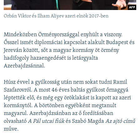
Orbán Viktor és Ilham Aliyev azeri elnök 2017-ben
Mindeközben Örményországgal enyhült a viszony.
Ősszel ismét diplomáciai kapcsolat alakult Budapest és
Jereván között, sőt a magyar kormány öt örmény
hadifogoly hazaengedését is letárgyalta
Azerbajdzsánnal.
Húsz évvel a gyilkosság után nem sokat tudni Ramil
Szafarovról. A most 46 éves baltás gyilkost őrnaggyá
léptették elő, és még egy öröklakást is kapott az azeri
kormánytól. A börtönben egyébként megtanult
magyarul. Azerbajdzsánban az ő fordításában
olvasható
A Pál utcai fiúk
és Szabó Magda
Az ajtó című
műve.