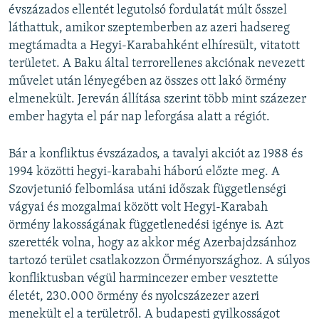
évszázados ellentét legutolsó fordulatát múlt ősszel
láthattuk, amikor szeptemberben az azeri hadsereg
megtámadta a Hegyi-Karabahként elhíresült, vitatott
területet. A Baku által terrorellenes akciónak nevezett
művelet után lényegében az összes ott lakó örmény
elmenekült. Jereván állítása szerint több mint százezer
ember hagyta el pár nap leforgása alatt a régiót.
Bár a konfliktus évszázados, a tavalyi akciót az 1988 és
1994 közötti hegyi-karabahi háború előzte meg. A
Szovjetunió felbomlása utáni időszak függetlenségi
vágyai és mozgalmai között volt Hegyi-Karabah
örmény lakosságának függetlenedési igénye is. Azt
szerették volna, hogy az akkor még Azerbajdzsánhoz
tartozó terület csatlakozzon Örményországhoz. A súlyos
konfliktusban végül harmincezer ember vesztette
életét, 230.000 örmény és nyolcszázezer azeri
menekült el a területről. A budapesti gyilkosságot