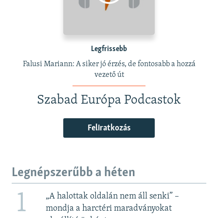
Legfrissebb
Falusi Mariann: A siker jó érzés, de fontosabb a hozzá
vezető út
Szabad Európa Podcastok
Feliratkozás
Legnépszerűbb a héten
1
„A halottak oldalán nem áll senki” –
mondja a harctéri maradványokat