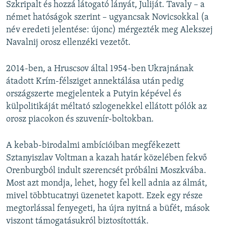
Szkripalt és hozzá látogató lányát, Juliját. Tavaly – a
német hatóságok szerint – ugyancsak Novicsokkal (a
név eredeti jelentése: újonc) mérgezték meg Alekszej
Navalnij orosz ellenzéki vezetőt.
2014-ben, a Hruscsov által 1954-ben Ukrajnának
átadott Krím-félsziget annektálása után pedig
országszerte megjelentek a Putyin képével és
külpolitikáját méltató szlogenekkel ellátott pólók az
orosz piacokon és szuvenír-boltokban.
A kebab-birodalmi ambícióiban megfékezett
Sztanyiszlav Voltman a kazah határ közelében fekvő
Orenburgból indult szerencsét próbálni Moszkvába.
Most azt mondja, lehet, hogy fel kell adnia az álmát,
mivel többtucatnyi üzenetet kapott. Ezek egy része
megtorlással fenyegeti, ha újra nyitná a büfét, mások
viszont támogatásukról biztosították.