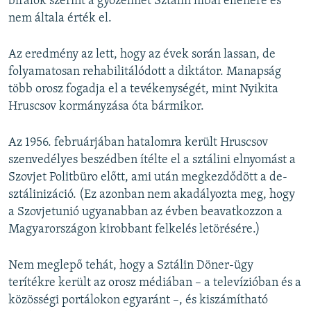
bírálók szerint a győzelmet Sztálin hibái ellenére és
nem általa érték el.
Az eredmény az lett, hogy az évek során lassan, de
folyamatosan rehabilitálódott a diktátor. Manapság
több orosz fogadja el a tevékenységét, mint Nyikita
Hruscsov kormányzása óta bármikor.
Az 1956. februárjában hatalomra került Hruscsov
szenvedélyes beszédben ítélte el a sztálini elnyomást a
Szovjet Politbüro előtt, ami után megkezdődött a de-
sztálinizáció. (Ez azonban nem akadályozta meg, hogy
a Szovjetunió ugyanabban az évben beavatkozzon a
Magyarországon kirobbant felkelés letörésére.)
Nem meglepő tehát, hogy a Sztálin Döner-ügy
terítékre került az orosz médiában – a televízióban és a
közösségi portálokon egyaránt –, és kiszámítható