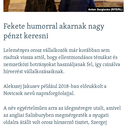
Fekete humorral akarnak nagy
pénzt keresni
Leleményes orosz vállalkozók már korábban sem
riadtak vissza attól, hogy ellentmondásos témákat és
nemzetközi botrányokat használjanak fel, így csinálva
hírverést vállalkozásaiknak.
Alekszej Jakusev például 2018-ban előrukkolt a
Novicsok nevű napraforgóolajjal.
A név egyértelműen arra az idegméregre utalt, amivel
az angliai Salisburyben megmérgezték a nyugati
oldalra átállt volt orosz hírszerző tisztet, Szergej