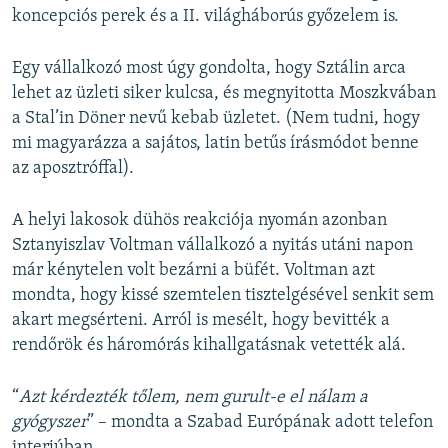
koncepciós perek és a II. világháborús győzelem is.
Egy vállalkozó most úgy gondolta, hogy Sztálin arca
lehet az üzleti siker kulcsa, és megnyitotta Moszkvában
a Stal’in Döner nevű kebab üzletet. (Nem tudni, hogy
mi magyarázza a sajátos, latin betűs írásmódot benne
az aposztróffal).
A helyi lakosok dühös reakciója nyomán azonban
Sztanyiszlav Voltman vállalkozó a nyitás utáni napon
már kénytelen volt bezárni a büfét. Voltman azt
mondta, hogy kissé szemtelen tisztelgésével senkit sem
akart megsérteni. Arról is mesélt, hogy bevitték a
rendőrök és háromórás kihallgatásnak vetették alá.
“
Azt kérdezték tőlem, nem gurult-e el nálam a
gyógyszer
” – mondta a Szabad Európának adott telefon
interjúban.