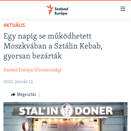
Akadálymentes
mód
Ugrás
AKTUÁLIS
a
NAPIRENDEN
Egy napig se működhetett
fő
AKTUÁLIS
oldalra
Moszkvában a Sztálin Kebab,
FELIRATKOZÁS
PODCASTOK
Ugrás
gyorsan bezárták
a
VIDEÓK
tartalomjegyzékre
Szabad Európa (Oroszország)
Spotify
ELEMZŐ
Ugrás
a
2021. január 12.
NER15
Feliratkozás
keresésre
SZABADON
Megosztás
TÁRSADALOM
DEMOKRÁCIA
A PÉNZ NYOMÁBAN