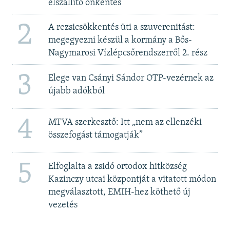
elszállító önkéntes
2
A rezsicsökkentés üti a szuverenitást:
megegyezni készül a kormány a Bős-
Nagymarosi Vízlépcsőrendszerről 2. rész
3
Elege van Csányi Sándor OTP-vezérnek az
újabb adókból
4
MTVA szerkesztő: Itt „nem az ellenzéki
összefogást támogatják”
5
Elfoglalta a zsidó ortodox hitközség
Kazinczy utcai központját a vitatott módon
megválasztott, EMIH-hez köthető új
vezetés