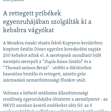
A rettegett pribékek
egyenruhájában szolgálták ki a
kebabra vágyókat
A Moszkva északi részén fekvő Koptyevo kerületben
kinyitott Sztálin Döner egyetlen kereskedési napján
200 kebabot adtak el. A szerénynek mondható büfé
menüjén szerepelt a “
Dupla húsos Sztálin
” és a
“
Tkemali szószos Berija
” - utóbbi a diktátorhoz
hasonlóan brutális és rettegett, szintén grúz
származású nemzetbiztonsági főnökre utalt.
Voltman a hírhedt sztálinista állambiztonsági
rendőrség egyenruhájába öltöztette a személyzetet - az
NKVD azonban keserű emlékeket idéz fel: az ő