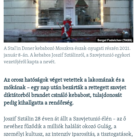
EURÓPAI UNIÓ
VILÁG
KLÍMAVÁLTOZÁS
A MÚLT TANULSÁGAI
A Stal'in Doner kebabozó Moszkva észak-nyugati részén 2021.
KÖVESSEN MINKET!
január 8-án. A kebabos Joszif Sztálinról, a Szovjetunió egykori
vezetőjéről kapta a nevét.
Az orosz hatóságok véget vetettek a lakomának és a
Valamennyi RFE/RL weboldal
mókának – egy nap után bezárták a rettegett szovjet
diktátorból brandet csináló kebabost, tulajdonosát
pedig kihallgatta a rendőrség.
Joszif Sztálin 28 éven át állt a Szovjetunió élén – az ő
nevéhez fűződik a milliók halálát okozó Gulág, a
személyi kultusz, az intenzív iparosítás, a tisztogatások,