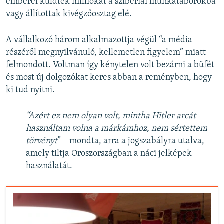
emberei küldtek milliókat a szibériai munkatáborokba
vagy állítottak kivégzőosztag elé.
A vállalkozó három alkalmazottja végül “a média
részéről megnyilvánuló, kellemetlen figyelem” miatt
felmondott. Voltman így kénytelen volt bezárni a büfét
és most új dolgozókat keres abban a reményben, hogy
ki tud nyitni.
“Azért ez nem olyan volt, mintha Hitler arcát
használtam volna a márkámhoz, nem sértettem
törvényt
” – mondta, arra a jogszabályra utalva,
amely tiltja Oroszországban a náci jelképek
használatát.