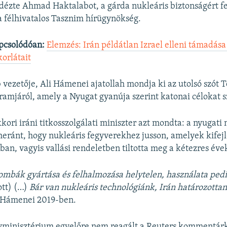
idézte Ahmad Haktalabot, a gárda nukleáris biztonságért fe
 félhivatalos Tasznim hírügynökség.
pcsolódóan:
Elemzés: Irán példátlan Izrael elleni támadá
orlátait
b vezetője, Ali Hámenei ajatollah mondja ki az utolsó szót 
ramjáról, amely a Nyugat gyanúja szerint katonai célokat s
kori iráni titkosszolgálati miniszter azt mondta: a nyugati
heránt, hogy nukleáris fegyverekhez jusson, amelyek kifejl
an, vagyis vallási rendeletben tiltotta meg a kétezres évek
ombák gyártása és felhalmozása helytelen, használata pe
tott) (…)
Bár van nukleáris technológiánk, Irán határozottan
 Hámenei 2019-ben.
gyminisztérium egyelőre nem reagált a Reuters kommentár