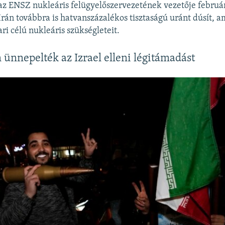
 az ENSZ nukleáris felügyelőszervezetének vezetője februá
rán továbbra is hatvanszázalékos tisztaságú uránt dúsít, 
ri célú nukleáris szükségleteit.
ünnepelték az Izrael elleni légitámadást