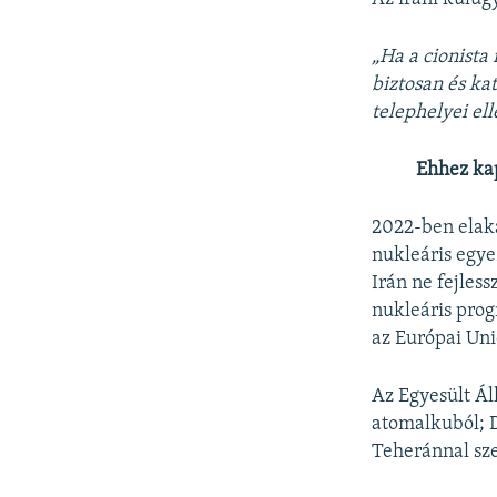
„Ha a cionista
biztosan és ka
telephelyei ell
Ehhez ka
2022-ben elaka
nukleáris egye
Irán ne fejles
nukleáris prog
az Európai Uni
Az Egyesült Ál
atomalkuból; D
Teheránnal sz