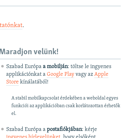
ztatónkat
.
Maradjon velünk!
Szabad Európa
a mobilján
: töltse le ingyenes
applikációnkat a
Google Play
vagy az
Apple
Store
kínálatából!
A stabil mobilkapcsolat érdekében a weboldal egyes
funkciói az applikációban csak korlátozottan érhetők
el.
Szabad Európa a
postafiókjában
: kérje
ingyenes hírlevelünket
, hogy elsőként