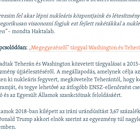
 rezsim fel akar lépni nukleáris központjaink és létesítmény
tegorikusan viszonozni fogjuk ezt fejlett rakétákkal a nukle
en”
– mondta Haktalab.
pcsolódóan:
„Megegyezésről” tárgyal Washington és Teher
dtak Teherán és Washington közvetett tárgyalásai a 2015-
zmény újjáélesztéséről. A megállapodás, amelynek célja az
szen ki nukleáris fegyvert, megkövetelte Teherántól, hogy k
ramját, és tegye lehetővé az átfogóbb ENSZ-ellenőrzést cs
ó és az Egyesült Államok szankcióinak feloldásáért.
lamok 2018-ban kilépett az iráni urándúsítást 3,67 százalé
onald Trump akkori elnök szerint az egyezmény túl nagyle
emben.