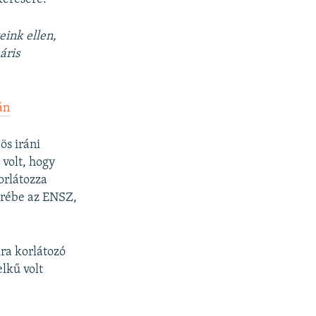
eink ellen,
áris
án
ös iráni
 volt, hogy
orlátozza
erébe az ENSZ,
kra korlátozó
lkű volt