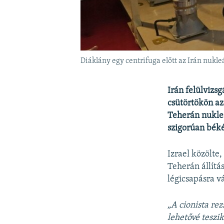
Diáklány egy centrifuga előtt az Irán nukl
Irán felülvizs
csütörtökön az
Teherán nukleá
szigorúan béké
Izrael közölte
Teherán állítás
légicsapásra v
„A cionista re
lehetővé teszi