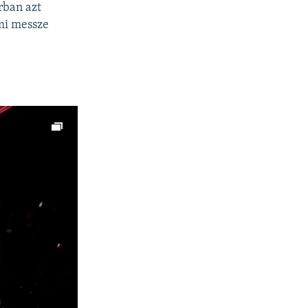
rban azt
ami messze