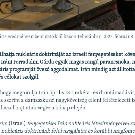
eáris eredményeit bemutató kiállításon Teheránban 2023. február 8
gálhatja nukleáris doktrínáját az izraeli fenyegetéseket kö
 Iráni Forradalmi Gárda egyik magas rangú parancsnoka, n
ris programját övező aggodalmat. Irán mindig azt állította
s célokat szolgál.
, hogy megtorolja Irán április 13-i rakéta- és dróntámadását
a szerint a damaszkuszi nagykövetség elleni feltételezett iz
álaszul hajtottak végre a hónap elején.
zsim
(Izrael)
fenyegetései Irán nukleáris létesítményeivel 
k nukleáris doktrínánk felülvizsgálatát és korábbi megfont