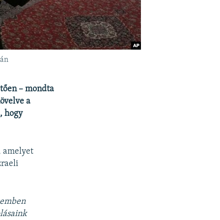
-án
vetően – mondta
övelve a
, hogy
, amelyet
raeli
szemben
olásaink