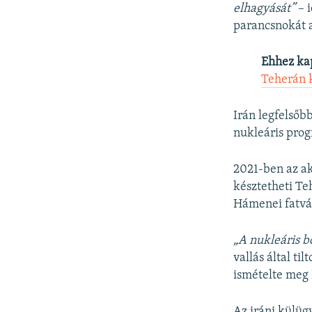
elhagyását”
– 
parancsnokát a
Ehhez ka
Teherán k
Irán legfelsőb
nukleáris prog
2021-ben az ak
késztetheti Te
Hámenei fatváb
„A nukleáris b
vallás által til
ismételte meg
Az iráni külü