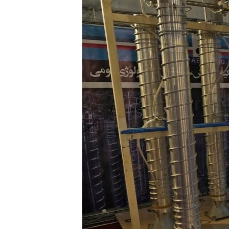
EURÓPAI UNIÓ
VILÁG
KLÍMAVÁLTOZÁS
A MÚLT TANULSÁGAI