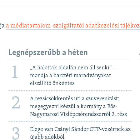
lja
a médiatartalom-szolgáltatói adatkezelési tájéko
Legnépszerűbb a héten
1
„A halottak oldalán nem áll senki” –
mondja a harctéri maradványokat
elszállító önkéntes
2
A rezsicsökkentés üti a szuverenitást:
megegyezni készül a kormány a Bős-
Nagymarosi Vízlépcsőrendszerről 2. rész
3
Elege van Csányi Sándor OTP-vezérnek az
újabb adókból