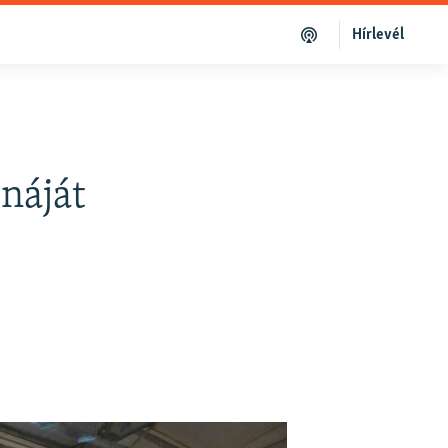
Hírlevél
ínáját