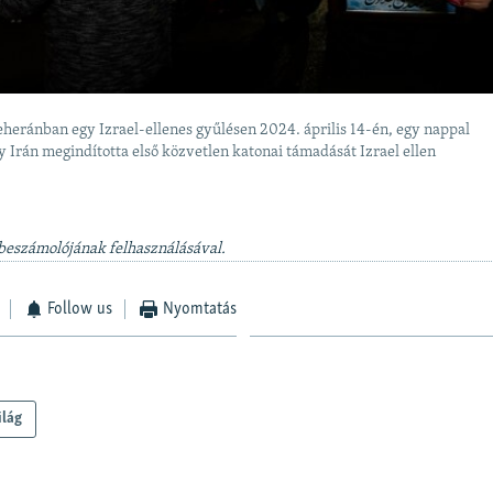
heránban egy Izrael-ellenes gyűlésen 2024. április 14-én, egy nappal
y Irán megindította első közvetlen katonai támadását Izrael ellen
 beszámolójának felhasználásával.
Follow us
Nyomtatás
ilág