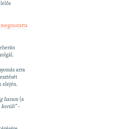
lelős
sa megmutatta
Teherán
zolgál.
 nyomás arra
esztését
 elején.
dig haram
(a
 kerüli”
–
kérésére.