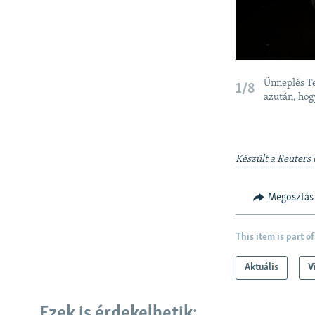
Ünneplés Te
1/8
azután, hog
Készült a Reuters
Megosztás
This item is part of
Aktuális
V
Ezek is érdekelhetik: