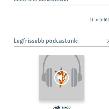
Itt a talá
Legfrissebb podcastunk:
Legfrissebb