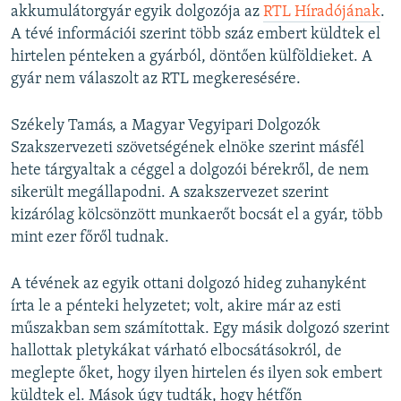
akkumulátorgyár egyik dolgozója az
RTL Híradójának
.
A tévé információi szerint több száz embert küldtek el
hirtelen pénteken a gyárból, döntően külföldieket. A
gyár nem válaszolt az RTL megkeresésére.
Székely Tamás, a Magyar Vegyipari Dolgozók
Szakszervezeti szövetségének elnöke szerint másfél
hete tárgyaltak a céggel a dolgozói bérekről, de nem
sikerült megállapodni. A szakszervezet szerint
kizárólag kölcsönzött munkaerőt bocsát el a gyár, több
mint ezer főről tudnak.
A tévének az egyik ottani dolgozó hideg zuhanyként
írta le a pénteki helyzetet; volt, akire már az esti
műszakban sem számítottak. Egy másik dolgozó szerint
hallottak pletykákat várható elbocsátásokról, de
meglepte őket, hogy ilyen hirtelen és ilyen sok embert
küldtek el. Mások úgy tudták, hogy hétfőn