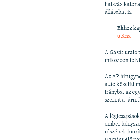
hatszáz katona
állásokat is.
Ehhez ka
utána
A Gázát uraló 
miközben folyt
Az AP hírügynö
autó közelíti 
irányba, az eg
szerint a járm
A légicsapások
ember kényszer
részének kiürí
Hamász élő paj