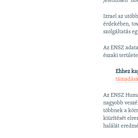
jelentősen”
növ
Izrael az utób
érdekében, tov
szolgáltatás eg
Az ENSZ adata
északi terület
Ehhez ka
támadásá
Az ENSZ Human
nagyobb veszé
többnek a körn
kiürítését elr
halálát eredm