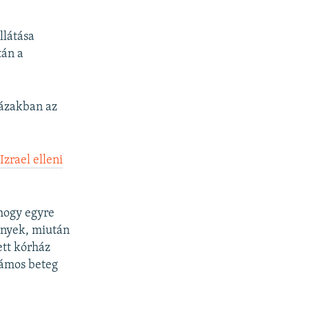
.
llátása
tán a
házakban az
zrael elleni
hogy egyre
ények, miután
ett kórház
zámos beteg