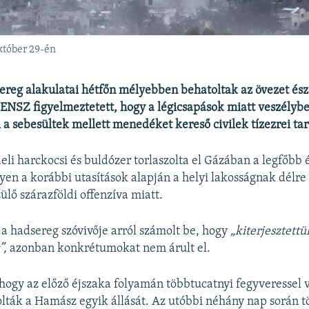
október 29-én
sereg alakulatai hétfőn mélyebben behatoltak az övezet és
 ENSZ figyelmeztetett, hogy a légicsapások miatt veszélyb
 a sebesültek mellett menedéket kereső civilek tízezrei ta
aeli harckocsi és buldózer torlaszolta el Gázában a legfőbb 
yen a korábbi utasítások alapján a helyi lakosságnak délre
ülő szárazföldi offenzíva miatt.
 a hadsereg szóvivője arról számolt be, hogy
„kiterjesztettü
”,
azonban konkrétumokat nem árult el.
, hogy az előző éjszaka folyamán többtucatnyi fegyveressel 
olták a Hamász egyik állását. Az utóbbi néhány nap során 