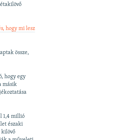
étakilövő
s, hogy mi lesz
saptak össze,
ó, hogy egy
a másik
ájékoztatása
 1,4 millió
let északi
 kilövő
yják a műveleti