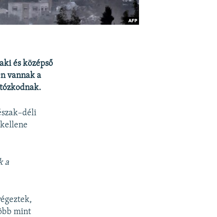
zaki és középső
en vannak a
rtózkodnak.
észak–déli
 kellene
k a
végeztek,
több mint