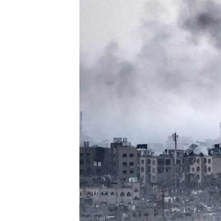
EURÓPAI UNIÓ
VILÁG
KLÍMAVÁLTOZÁS
A MÚLT TANULSÁGAI