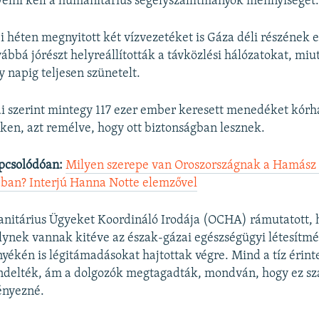
elni kell a humanitárius segélyszállítmányok mennyiségét
bi héten megnyitott két vízvezetéket is Gáza déli részének e
ábbá jórészt helyreállították a távközlési hálózatokat, miu
y napig teljesen szünetelt.
i szerint mintegy 117 ezer ember keresett menedéket kór
eken, azt remélve, hogy ott biztonságban lesznek.
pcsolódóan:
Milyen szerepe van Oroszországnak a Hamász I
ban? Interjú Hanna Notte elemzővel
itárius Ügyeket Koordináló Irodája (OCHA) rámutatott, 
lynek vannak kitéve az észak-gázai egészségügyi létesítm
yékén is légitámadásokat hajtottak végre. Mind a tíz érint
endelték, ám a dolgozók megtagadták, mondván, hogy ez s
ényezné.