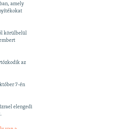
zban, amely
onyítékokat
ól körülbelül
r embert
rtózkodik az
któber 7-én
Izrael elengedi
.