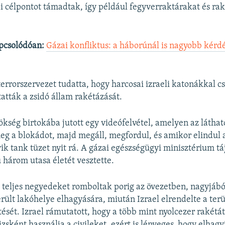
i célpontot támadtak, így például fegyverraktárakat és rak
pcsolódóan:
Gázai konfliktus: a háborúnál is nagyobb kérdé
terrorszervezet tudatta, hogy harcosai izraeli katonákkal c
atták a zsidó állam rakétázását.
kség birtokába jutott egy videófelvétel, amelyen az láthat
meg a blokádot, majd megáll, megfordul, és amikor elindul 
yik tank tüzet nyit rá. A gázai egészségügyi minisztérium t
ű három utasa életét vesztette.
 teljes negyedeket romboltak porig az övezetben, nagyjából
ült lakóhelye elhagyására, miután Izrael elrendelte a terü
tését. Izrael rámutatott, hogy a több mint nyolcezer rakétát
zsként használja a civileket, ezért is lényeges, hogy elhag