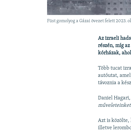
Füst gomolyog a Gázai övezet felett 2023. 
Az izraeli had
részén, míg az
kórházak, ahol
Több tucat izr
autóutat, amel
távoznia a kész
Daniel Hagari,
műveleteinket
Azt is közölte
illetve leromb