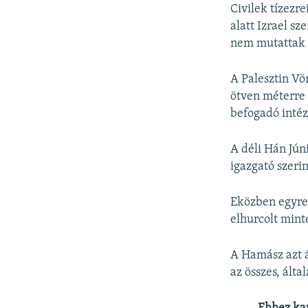
Civilek tízez
alatt Izrael sz
nem mutattak b
A Palesztin Vö
ötven méterre c
befogadó inté
A déli Hán Jún
igazgató szerin
Eközben egyre 
elhurcolt mint
A Hamász azt á
az összes, álta