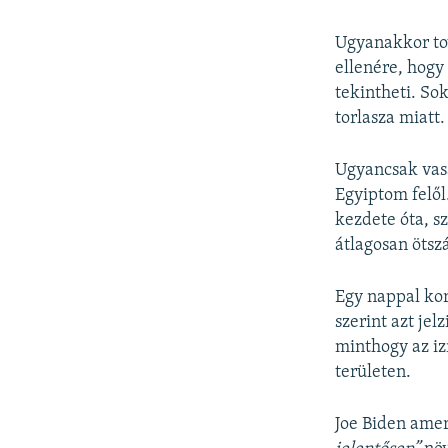
Ugyanakkor tov
ellenére, hogy
tekintheti. So
torlasza miatt.
Ugyancsak vas
Egyiptom felől
kezdete óta, s
átlagosan ötsz
Egy nappal kor
szerint azt je
minthogy az iz
területen.
Joe Biden ame