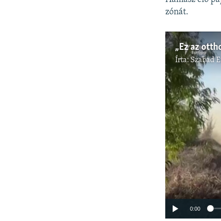
zónát.
Írta:
Szabad 
0:00