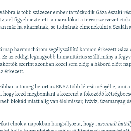
BEÁGYAZÁS
ábbra is több százezer ember tartózkodik Gáza északi ré
 Izrael figyelmeztetett: a maradókat a terrorszervezet cink
kan már ha akarnának, se tudnának elmenekülni a Szaláh 
Auto
240p
360p
480p
árnap harminchárom segélyszállító kamion érkezett Gáza d
720p
1080p
. Ez az eddigi legnagyobb humanitárius szállítmány a fegyv
zakértők szerint azonban közel sem elég; a háború előtt na
áz érkezett.
ábban a tömeg betört az ENSZ több létesítményébe, ami a 
lzi, hogy kezd megbomlani a közrend a fokozódó kétségbees
raeli blokád miatt alig van élelmiszer, ivóvíz, üzemanyag é
rikai elnök a napokban hangsúlyozta, hogy
„azonnali hatáll