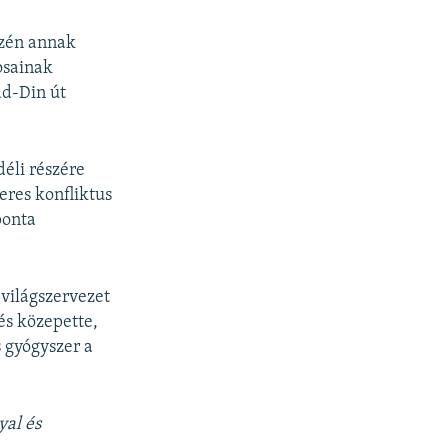
240p
SHARE
szén annak
360p
osainak
480p
ad-Din út
720p
1080p
éli részére
eres konfliktus
ponta
px
width
világszervezet
és közepette,
s gyógyszer a
yal és