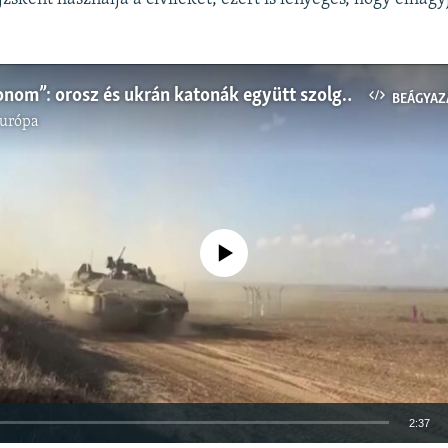
„Ez az otthonom”: orosz és ukrán katonák együtt szolgálnak az izraeli hadseregben
BEÁGYAZ
Európa
Jelenleg nincs elérhető tartalom
2:37