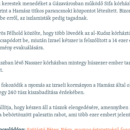
rei kerestek menedéket a Gázavárosban működő Sifa kórhá
erint a Hamász titkos parancsnoki központot létesített. Biz
e erről, az iszlamisták pedig tagadnak.
rös Félhold közölte, hogy több lövedék az al-Kudsz kórházt
sapódott be, miután Izrael kétszer is felszólított a 14 eze
zmény evakuálására.
iszban lévő Nasszer kórházban mintegy húszezer ember ta
t.
fokozódik a nyomás az izraeli kormányon a Hamász által o
egy 240 túsz kiszabadítása érdekében.
llítja, hogy készen áll a túszok elengedésére, amennyiben 
la bebörtönzött palesztin rabot, ami több ezer embert jelent