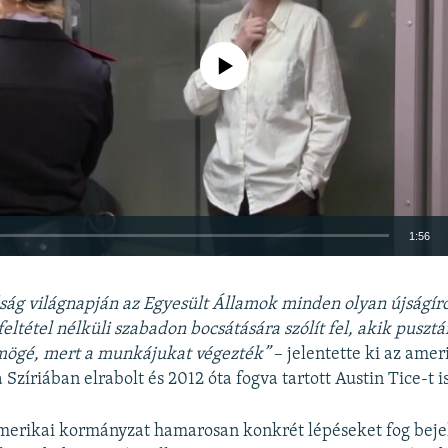
Jelenleg nincs elérhető tartalom
1:56
BEÁGYAZÁS
ság világnapján az Egyesült Államok minden olyan újságír
eltétel nélküli szabadon bocsátására szólít fel, akik pusztá
 mögé, mert a munkájukat végezték”
– jelentette ki az amer
Szíriában elrabolt és 2012 óta fogva tartott Austin Tice-t is
Auto
240p
360p
480p
merikai kormányzat hamarosan konkrét lépéseket fog beje