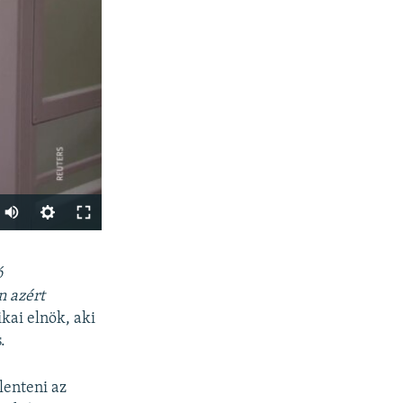
Auto
240p
SHARE
ó
360p
n azért
480p
ikai elnök, aki
720p
.
1080p
lenteni az