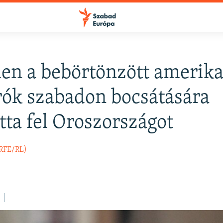
den a bebörtönzött amerika
FELIRATKOZÁS
rók szabadon bocsátására
otta fel Oroszországot
Apple Podcasts
(RFE/RL)
Spotify
Feliratkozás