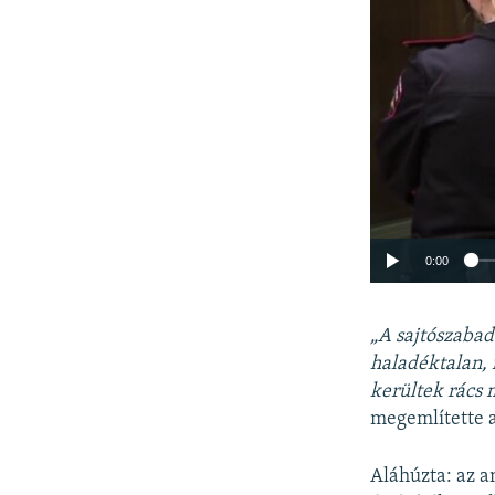
0:00
„A sajtószabad
haladéktalan, f
kerültek rács
megemlítette a 
Aláhúzta: az a