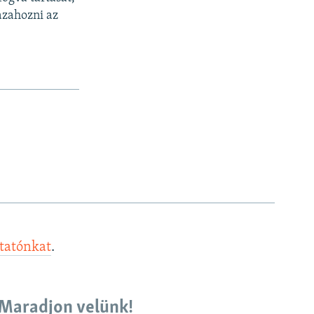
azahozni az
ztatónkat
.
Maradjon velünk!