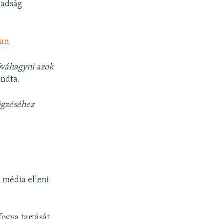
badság
px
width
ban
óváhagyni azok
ndta.
égzéséhez
 média elleni
ogva tartását,