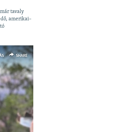
már tavaly
edő, amerikai–
tó
ÁS
SHARE