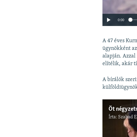
0:00
A 47 éves Kurm
ügynökként az 
alapján. Azzal
elítélik, akár 
A bírálók szer
külföldiügynök
Írta:
Szabad 