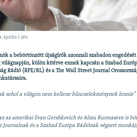
 április 1-jén
nök a bebörtönzött újságírók azonnali szabadon engedését 
 világnapján, külön kitérve ennek kapcsán a Szabad Euró
ág Rádió (RFE/RL) és a The Wall Street Journal Oroszorsz
katársaira.
ak sehol a világon nem kellene bűncselekménynek lennie”
n az amerikai Evan Gershkovich és Alszu Kurmaseva is bör
t Journalnak és a Szabad Európa Rádiónak végzett munkáj