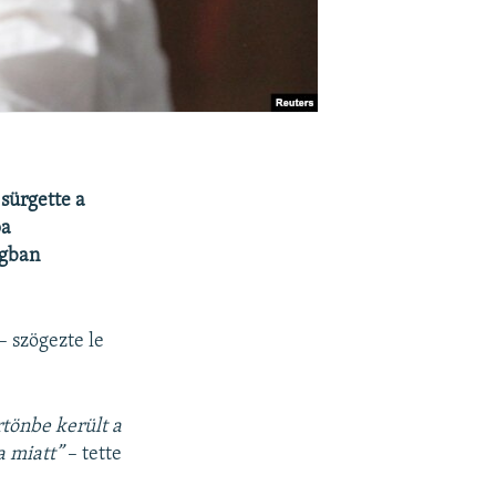
sürgette a
pa
ágban
– szögezte le
tönbe került a
a miatt”
– tette