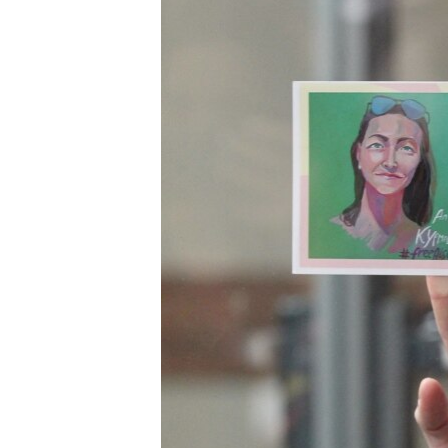
EURÓPAI UNIÓ
VILÁG
KLÍMAVÁLTOZÁS
A MÚLT TANULSÁGAI