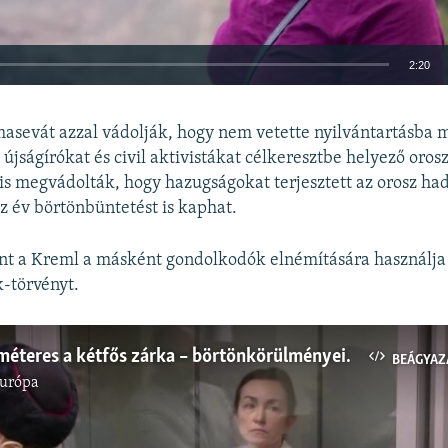
2:20
BEÁGYAZÁS
asevát azzal vádolják, hogy nem vetette nyilvántartásba m
újságírókat és civil aktivistákat célkeresztbe helyező oros
 is megvádolták, hogy hazugságokat terjesztett az orosz ha
tíz év börtönbüntetést is kaphat.
Auto
240p
360p
480p
int a Kreml a másként gondolkodók elnémítására használja
720p
1080p
-törvényt.
Öt négyzetméteres a kétfős zárka – börtönkörülményeiről beszélt a Szabad Európa Oroszországban fogva tartott újságírója
BEÁGYAZ
Európa