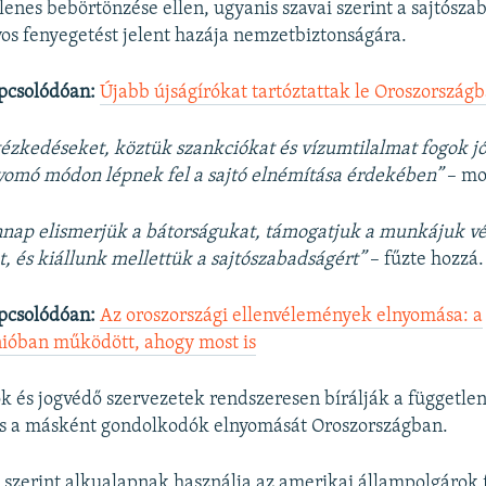
720p
1080p
llenes bebörtönzése ellen, ugyanis szavai szerint a sajtósza
os fenyegetést jelent hazája nemzetbiztonságára.
pcsolódóan:
Újabb újságírókat tartóztattak le Oroszország
ézkedéseket, köztük szankciókat és vízumtilalmat fogok j
nyomó módon lépnek fel a sajtó elnémítása érdekében”
– mo
nap elismerjük a bátorságukat, támogatjuk a munkájuk v
t, és kiállunk mellettük a sajtószabadságért”
– fűzte hozzá.
pcsolódóan:
Az oroszországi ellenvélemények elnyomása: a
nióban működött, ahogy most is
k és jogvédő szervezetek rendszeresen bírálják a független
s a másként gondolkodók elnyomását Oroszországban.
szerint alkualapnak használja az amerikai állampolgárok f