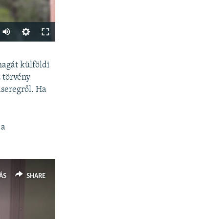
Auto
240p
SHARE
agát külföldi
360p
z törvény
480p
dseregről. Ha
720p
1080p
 a
px
width
ÁS
SHARE