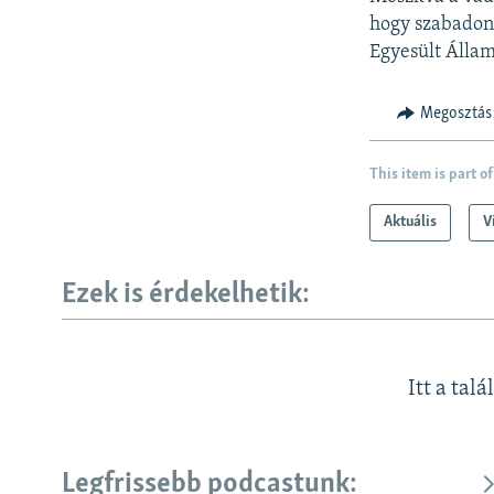
hogy szabadon 
Egyesült Álla
Megosztás
This item is part of
Aktuális
V
Ezek is érdekelhetik:
Itt a talá
Legfrissebb podcastunk: