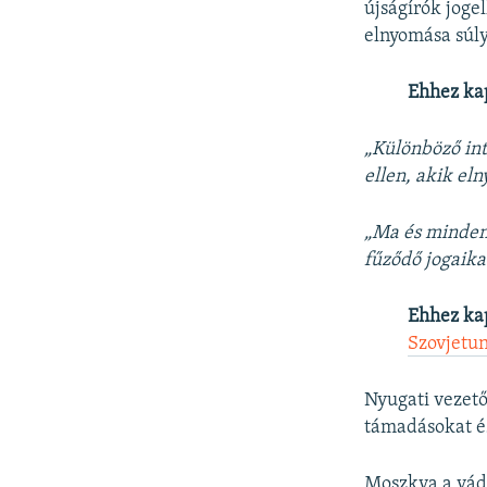
újságírók joge
elnyomása súly
Ehhez ka
„Különböző int
ellen, akik el
„Ma és minden
fűződő jogaika
Ehhez ka
Szovjetu
Nyugati vezető
támadásokat é
Moszkva a vád 