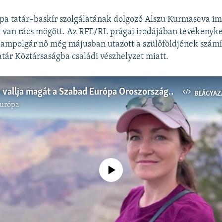
pa tatár–baskír szolgálatának dolgozó Alszu Kurmaseva im
a van rács mögött. Az RFE/RL prágai irodájában tevékenyk
llampolgár nő még májusban utazott a szülőföldjének számí
atár Köztársaságba családi vészhelyzet miatt.
Ártatlannak vallja magát a Szabad Európa Oroszországban bebörtönzött amerikai újságírója
BEÁGYAZ
Európa
Jelenleg nincs elérhető tartalom