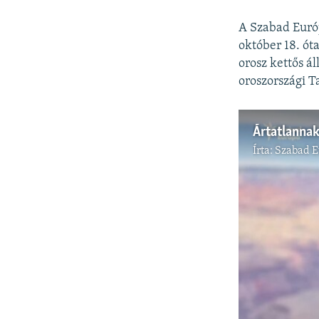
A Szabad Euró
október 18. ót
orosz kettős á
oroszországi T
Írta:
Szabad 