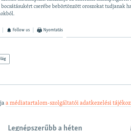
bocsátásukért cserébe bebörtönzött oroszokat tudjanak h
mokból.
Follow us
Nyomtatás
ilág
lja
a médiatartalom-szolgáltatói adatkezelési tájéko
Legnépszerűbb a héten