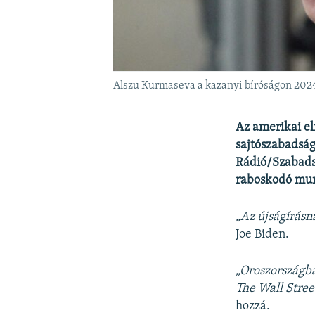
Alszu Kurmaseva a kazanyi bíróságon 2024.
Az amerikai el
sajtószabadság
Rádió/Szabads
raboskodó mun
„Az újságírásn
Joe Biden.
„Oroszországba
The Wall Stree
hozzá.