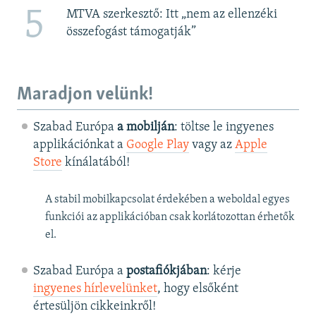
5
MTVA szerkesztő: Itt „nem az ellenzéki
összefogást támogatják”
Maradjon velünk!
Szabad Európa
a mobilján
: töltse le ingyenes
applikációnkat a
Google Play
vagy az
Apple
Store
kínálatából!
A stabil mobilkapcsolat érdekében a weboldal egyes
funkciói az applikációban csak korlátozottan érhetők
el.
Szabad Európa a
postafiókjában
: kérje
ingyenes hírlevelünket
, hogy elsőként
értesüljön cikkeinkről!