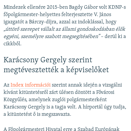
Mindezek ellenére 2015-ben Bagdy Gábor volt KDNP-s
főpolgármester-helyettes felterjesztette V. János
igazgatót a Bárczy-díjra, azzal az indoklással, hogy
„úttörő szerepet vállalt az állami gondoskodásban élők
egyéni, személyre szabott megsegítésében”
– derül ki a
cikkből.
Karácsony Gergely szerint
megtévesztették a képviselőket
Az
Index információi
szerint annak idején a vizsgálni
kívánt kitüntetésről zárt ülésen döntött a Fővárosi
Közgyűlés, amelynek zuglói polgármesterként
Karácsony Gergely is a tagja volt. A hírportál úgy tudja,
a kitüntetést ő is megszavazta.
A Főpolgármesteri Hivatal erre a Szabad Európának