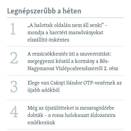
Legnépszerűbb a héten
1
„A halottak oldalán nem áll senki” –
mondja a harctéri maradványokat
elszállító önkéntes
2
A rezsicsökkentés üti a szuverenitást:
megegyezni készül a kormány a Bős-
Nagymarosi Vízlépcsőrendszerről 2. rész
3
Elege van Csányi Sándor OTP-vezérnek az
újabb adókból
4
Még az újszülötteket is meszesgödörbe
dobták – a roma holokauszt áldozataira
emlékezünk