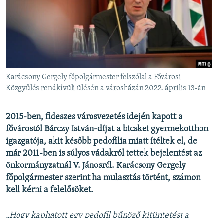
EURÓPAI UNIÓ
VILÁG
KLÍMAVÁLTOZÁS
A MÚLT TANULSÁGAI
Karácsony Gergely főpolgármester felszólal a Fővárosi
KÖVESSEN MINKET!
Közgyűlés rendkívüli ülésén a városházán 2022. április 13-án
2015-ben, fideszes városvezetés idején kapott a
fővárostól Bárczy István-díjat a bicskei gyermekotthon
Valamennyi RFE/RL weboldal
igazgatója, akit később pedofília miatt ítéltek el, de
már 2011-ben is súlyos vádakról tettek bejelentést az
önkormányzatnál V. Jánosról. Karácsony Gergely
főpolgármester szerint ha mulasztás történt, számon
kell kérni a felelősöket.
„Hogy kaphatott egy pedofil bűnöző kitüntetést a