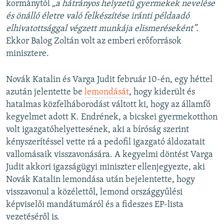
kormánytól
„a hátrányos helyzetű gyermekek nevelése
és önálló életre való felkészítése iránti példaadó
elhivatottsággal végzett munkája elismeréseként”.
Ekkor Balog Zoltán volt az emberi erőforrások
minisztere.
Novák Katalin és Varga Judit február 10-én, egy héttel
azután jelentette be
lemondását
, hogy kiderült és
hatalmas közfelháborodást váltott ki, hogy az államfő
kegyelmet adott K. Endrének, a bicskei gyermekotthon
volt igazgatóhelyettesének, aki a bíróság szerint
kényszerítéssel vette rá a pedofil igazgató áldozatait
vallomásaik visszavonására. A kegyelmi döntést Varga
Judit akkori igazságügyi miniszter ellenjegyezte, aki
Novák Katalin lemondása után bejelentette, hogy
visszavonul a közélettől, lemond országgyűlési
képviselői mandátumáról és a fideszes EP-lista
vezetéséről is.