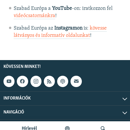
Szabad Európa a
YouTube
-on: iratkozzon fel
videócsatornánkra
!
Szabad Európa az
Instagramon
is:
kövesse
látványos és informatív oldalunkat
! ​
KÖVESSEN MINKET!
INFORMÁCIÓK
NAVIGÁCIÓ
Szabad Európa © 2026 RFE/RL, Inc. Minden jog fenntartva.
Hírlevél