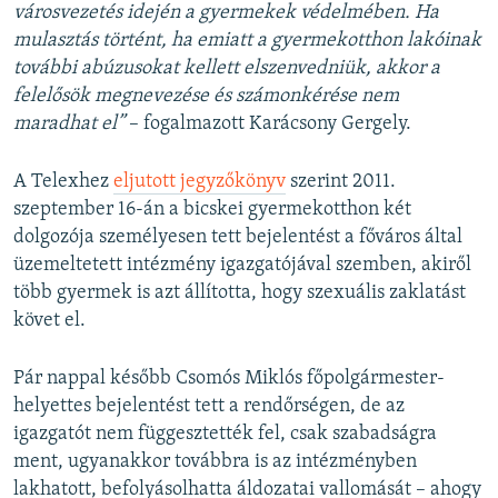
városvezetés idején a gyermekek védelmében. Ha
mulasztás történt, ha emiatt a gyermekotthon lakóinak
további abúzusokat kellett elszenvedniük, akkor a
felelősök megnevezése és számonkérése nem
maradhat el”
– fogalmazott Karácsony Gergely.
A Telexhez
eljutott jegyzőkönyv
szerint 2011.
szeptember 16-án a bicskei gyermekotthon két
dolgozója személyesen tett bejelentést a főváros által
üzemeltetett intézmény igazgatójával szemben, akiről
több gyermek is azt állította, hogy szexuális zaklatást
követ el.
Pár nappal később Csomós Miklós főpolgármester-
helyettes bejelentést tett a rendőrségen, de az
igazgatót nem függesztették fel, csak szabadságra
ment, ugyanakkor továbbra is az intézményben
lakhatott, befolyásolhatta áldozatai vallomását – ahogy