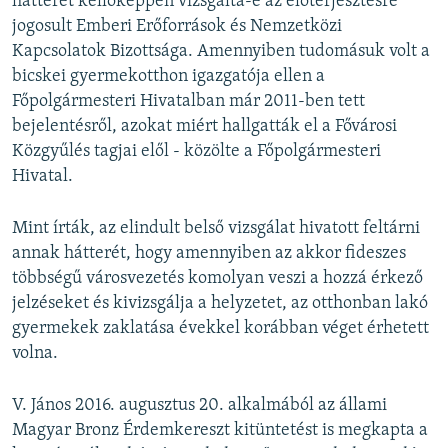
hátterét kellőképpen vizsgálta-e az előterjesztésre
jogosult Emberi Erőforrások és Nemzetközi
Kapcsolatok Bizottsága. Amennyiben tudomásuk volt a
bicskei gyermekotthon igazgatója ellen a
Főpolgármesteri Hivatalban már 2011-ben tett
bejelentésről, azokat miért hallgatták el a Fővárosi
Közgyűlés tagjai elől - közölte a Főpolgármesteri
Hivatal.
Mint írták, az elindult belső vizsgálat hivatott feltárni
annak hátterét, hogy amennyiben az akkor fideszes
többségű városvezetés komolyan veszi a hozzá érkező
jelzéseket és kivizsgálja a helyzetet, az otthonban lakó
gyermekek zaklatása évekkel korábban véget érhetett
volna.
V. János 2016. augusztus 20. alkalmából az állami
Magyar Bronz Érdemkereszt kitüntetést is megkapta a