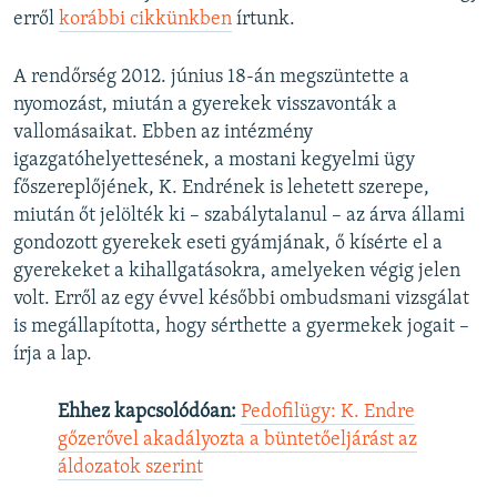
erről
korábbi cikkünkben
írtunk.
A rendőrség 2012. június 18-án megszüntette a
nyomozást, miután a gyerekek visszavonták a
vallomásaikat. Ebben az intézmény
igazgatóhelyettesének, a mostani kegyelmi ügy
főszereplőjének, K. Endrének is lehetett szerepe,
miután őt jelölték ki – szabálytalanul – az árva állami
gondozott gyerekek eseti gyámjának, ő kísérte el a
gyerekeket a kihallgatásokra, amelyeken végig jelen
volt. Erről az egy évvel későbbi ombudsmani vizsgálat
is megállapította, hogy sérthette a gyermekek jogait –
írja a lap.
Ehhez kapcsolódóan:
Pedofilügy: K. Endre
gőzerővel akadályozta a büntetőeljárást az
áldozatok szerint