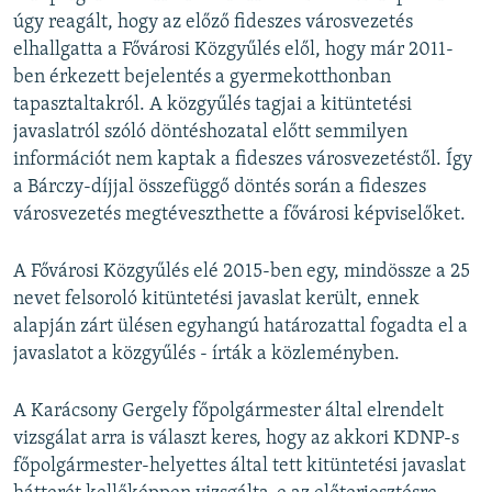
úgy reagált, hogy az előző fideszes városvezetés
elhallgatta a Fővárosi Közgyűlés elől, hogy már 2011-
ben érkezett bejelentés a gyermekotthonban
tapasztaltakról. A közgyűlés tagjai a kitüntetési
javaslatról szóló döntéshozatal előtt semmilyen
információt nem kaptak a fideszes városvezetéstől. Így
a Bárczy-díjjal összefüggő döntés során a fideszes
városvezetés megtéveszthette a fővárosi képviselőket.
A Fővárosi Közgyűlés elé 2015-ben egy, mindössze a 25
nevet felsoroló kitüntetési javaslat került, ennek
alapján zárt ülésen egyhangú határozattal fogadta el a
javaslatot a közgyűlés - írták a közleményben.
A Karácsony Gergely főpolgármester által elrendelt
vizsgálat arra is választ keres, hogy az akkori KDNP-s
főpolgármester-helyettes által tett kitüntetési javaslat