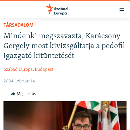
Akadálymentes
mód
Ugrás
TÁRSADALOM
a
NAPIRENDEN
Mindenki megszavazta, Karácsony
fő
AKTUÁLIS
oldalra
Gergely most kivizsgáltatja a pedofil
FELIRATKOZÁS
PODCASTOK
Ugrás
igazgató kitüntetését
a
VIDEÓK
tartalomjegyzékre
Szabad Európa, Budapest
Spotify
ELEMZŐ
Ugrás
a
2024. február 14.
NER15
Feliratkozás
keresésre
SZABADON
Megosztás
TÁRSADALOM
DEMOKRÁCIA
A PÉNZ NYOMÁBAN