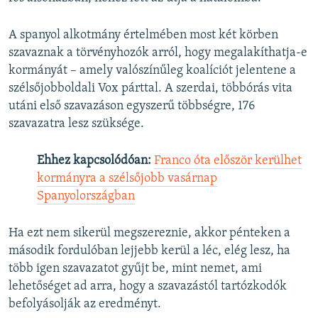
A spanyol alkotmány értelmében most két körben
szavaznak a törvényhozók arról, hogy megalakíthatja-e
kormányát – amely valószínűleg koalíciót jelentene a
szélsőjobboldali Vox párttal. A szerdai, többórás vita
utáni első szavazáson egyszerű többségre, 176
szavazatra lesz szüksége.
Ehhez kapcsolódóan:
Franco óta először kerülhet
kormányra a szélsőjobb vasárnap
Spanyolországban
Ha ezt nem sikerül megszereznie, akkor pénteken a
második fordulóban lejjebb kerül a léc, elég lesz, ha
több igen szavazatot gyűjt be, mint nemet, ami
lehetőséget ad arra, hogy a szavazástól tartózkodók
befolyásolják az eredményt.