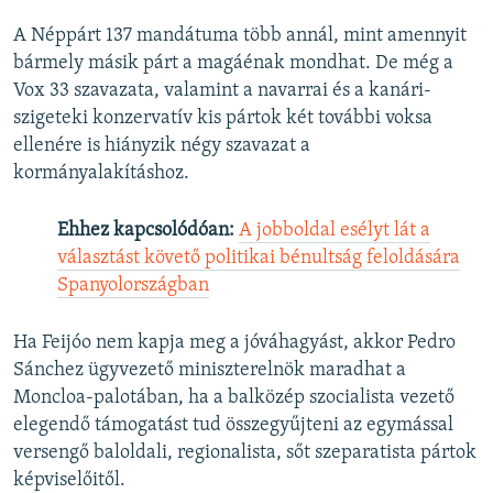
A Néppárt 137 mandátuma több annál, mint amennyit
bármely másik párt a magáénak mondhat. De még a
Vox 33 szavazata, valamint a navarrai és a kanári-
szigeteki konzervatív kis pártok két további voksa
ellenére is hiányzik négy szavazat a
kormányalakításhoz.
Ehhez kapcsolódóan:
A jobboldal esélyt lát a
választást követő politikai bénultság feloldására
Spanyolországban
Ha Feijóo nem kapja meg a jóváhagyást, akkor Pedro
Sánchez ügyvezető miniszterelnök maradhat a
Moncloa-palotában, ha a balközép szocialista vezető
elegendő támogatást tud összegyűjteni az egymással
versengő baloldali, regionalista, sőt szeparatista pártok
képviselőitől.