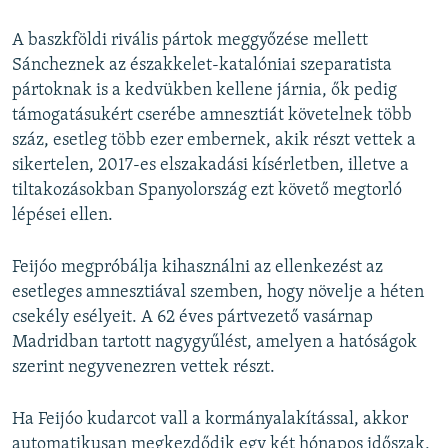
A baszkföldi rivális pártok meggyőzése mellett
Sáncheznek az északkelet-katalóniai szeparatista
pártoknak is a kedvükben kellene járnia, ők pedig
támogatásukért cserébe amnesztiát követelnek több
száz, esetleg több ezer embernek, akik részt vettek a
sikertelen, 2017-es elszakadási kísérletben, illetve a
tiltakozásokban Spanyolország ezt követő megtorló
lépései ellen.
Feijóo megpróbálja kihasználni az ellenkezést az
esetleges amnesztiával szemben, hogy növelje a héten
csekély esélyeit. A 62 éves pártvezető vasárnap
Madridban tartott nagygyűlést, amelyen a hatóságok
szerint negyvenezren vettek részt.
Ha Feijóo kudarcot vall a kormányalakítással, akkor
automatikusan megkezdődik egy két hónapos időszak,