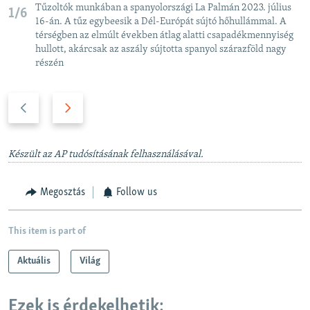
Tűzoltók munkában a spanyolországi La Palmán 2023. július
1/6
16-án. A tűz egybeesik a Dél-Európát sújtó hőhullámmal. A
térségben az elmúlt években átlag alatti csapadékmennyiség
hullott, akárcsak az aszály sújtotta spanyol szárazföld nagy
részén
P
N
r
e
e
x
v
t
Készült az AP tudósításának felhasználásával.
i
s
o
l
Megosztás
Follow us
u
i
s
d
This item is part of
s
e
l
Aktuális
Világ
i
d
Ezek is érdekelhetik:
e