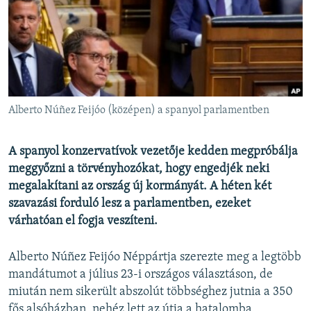
EURÓPAI UNIÓ
VILÁG
KLÍMAVÁLTOZÁS
A MÚLT TANULSÁGAI
Alberto Núñez Feijóo (középen) a spanyol parlamentben
KÖVESSEN MINKET!
A spanyol konzervatívok vezetője kedden megpróbálja
meggyőzni a törvényhozókat, hogy engedjék neki
megalakítani az ország új kormányát. A héten két
Valamennyi RFE/RL weboldal
szavazási forduló lesz a parlamentben, ezeket
várhatóan el fogja veszíteni.
Alberto Núñez Feijóo Néppártja szerezte meg a legtöbb
mandátumot a július 23-i országos választáson, de
miután nem sikerült abszolút többséghez jutnia a 350
fős alsóházban, nehéz lett az útja a hatalomba.