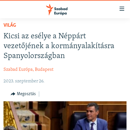
Akadálymentes
mód
Ugrás
VILÁG
a
NAPIRENDEN
Kicsi az esélye a Néppárt
fő
AKTUÁLIS
oldalra
vezetőjének a kormányalakításra
FELIRATKOZÁS
PODCASTOK
Ugrás
Spanyolországban
a
VIDEÓK
tartalomjegyzékre
Szabad Európa, Budapest
Spotify
ELEMZŐ
Ugrás
a
2023. szeptember 26.
NER15
Feliratkozás
keresésre
SZABADON
Megosztás
TÁRSADALOM
DEMOKRÁCIA
A PÉNZ NYOMÁBAN